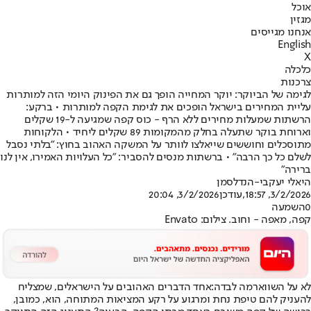
אוכל
מגזין
אנחנו מגייסים
English
X
כלכלה
צרכנות
לגימה של הביוקר: יוקר המחייה הופך גם את הפינוק היומי הזה למותרות
עליית המחירים בישראל הופכים את לגימת הקפה למותרות • ברקע:
הרשתות שמעלות מחירים ללא הרף - כוס קפה שמגיעה ל-19 שקלים
וארוחת בוקר שתעלה בחלק מהמקומות 89 שקלים ליחיד • הלקוחות
מתוסכלים וחוששים שייאלצו לוותר על המשקה האהוב בחוץ: "בלתי נסבל
לשלם כל כך הרבה" • ברשתות מנסים להסביר: "כל העלויות האמירו, אין לנו
ברירה"
היאלי יעקבי-הנדלסמן
3/2/2026, 18:57
,עודכן
3/2/2026, 20:04
0
השמעה
קפה, מאפה - וחוב. צילום: Envato
לא על השווארמה לבדה:
אחד הדברים האהובים על הישראלים, שמצליח
להעניק להם טיפת נחת ומרגוע על רקע המציאות המתוחה, הוא, כמובן,