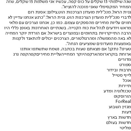
שנה שילמתי 13 שקלים על כוס קפה, עכשיו אני משלמת 15 שקלים, שזה
המחיר המקסימלי שאני מוכנה להוציא".
גנית הראל, מנכ"לית מועדון הצרכנות הוט,צילום: אסנת רום
לדברי מנכ"לית מועדון הצרכנות הוט, גנית הראל: "כרגע אנחנו עדיין לא
חווים עליות מחירים מהספקים עצמם. כמו כן, אנחנו נערכים עם מלאי
מראש ויודעים לנהל את כוח הקנייה. בשנתיים האחרונות באופן כללי היו
הרבה התייקרויות בתחומים ובמוצרים בישראל. אם הורדת יוקר המחיה
לא באה מהממשלה ומהרגולטורים, הצרכנים יכולים להתאגד ולקנות
באמצעות מועדונים שמציעים הנחה".
טעינו? נתקן! אם מצאתם טעות בכתבה, נשמח שתשתפו אותנו
ארוחת בוקר
ארומה
ארקפה
יוקר המחייה
עליית מחירים
קפה
קפה גרג
מדורים
ספורט
תרבות ובידור
לייף סטייל
אוכל
תיירות
טכנולוגיה ומדע
הורוסקופ
ForReal
מגזין השבוע
דעות
חדשות בארץ
חדשות בעולם
פוליטי