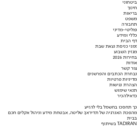
ביטחוני
חינוך
בריאות
משפט
תחבורה
פוליטי-מדיני
כללי ומידע
דף הבית
זמני כניסת וצאת שבת
מגזין השבוע
בחירות 2026
אודות
צור קשר
נבחרת הכתבים והפרשנים
מדיניות פרטיות
הצהרת נגישות
תנאי שימוש
כדאי
להכיר
כך תחסכו בחשמל בלי להזיע
מהפכת האנרגיה של תדיראן: שליטה, אבטחת מידע וניהול אקלים חכם
בבית
בשיתוף TADIRAN