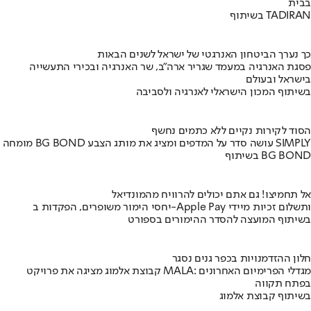
בבית
בשיתוף TADIRAN
כך נערך הביטחון האנרגטי של ישראל לשנים הבאות
פסגת האנרגיה במעמד שגריר ארה"ב, שר האנרגיה ובכירי התעשייה
בישראל ובעולם
בשיתוף המכון הישראלי לאנרגיה ולסביבה
הסוד לקירות נקיים ללא כתמים נחשף
מומחה BG BOND עושה סדר על המדפים ומציג את מותג הצבע SIMPLY
בשיתוף BG BOND
אל תחמיצו! גם אתם יכולים להרוויח מהמונדיאל
יחסי הימור משופרים, הפקדות ב-Apple Pay ותשלום זכיות מיידי
בשיתוף המועצה להסדר ההימורים בספורט
חלון ההזדמנויות בכפר גנים נסגר
קבוצת אלמוג מציגה את פרויקט MALA: מגדלי הפרימיום האחרונים
בפתח תקווה
בשיתוף קבוצת אלמוג