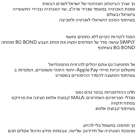
כך נערך הביטחון האנרגטי של ישראל לשנים הבאות
פסגת האנרגיה במעמד שגריר ארה"ב, שר האנרגיה ובכירי התעשייה
בישראל ובעולם
בשיתוף המכון הישראלי לאנרגיה ולסביבה
הסוד לקירות נקיים ללא כתמים נחשף
מומחה BG BOND עושה סדר על המדפים ומציג את מותג הצבע SIMPLY
בשיתוף BG BOND
אל תחמיצו! גם אתם יכולים להרוויח מהמונדיאל
יחסי הימור משופרים, הפקדות ב-Apple Pay ותשלום זכיות מיידי
בשיתוף המועצה להסדר ההימורים בספורט
חלון ההזדמנויות בכפר גנים נסגר
קבוצת אלמוג מציגה את פרויקט MALA: מגדלי הפרימיום האחרונים
בפתח תקווה
בשיתוף קבוצת אלמוג
כך תחסכו בחשמל בלי להזיע
מהפכת האנרגיה של תדיראן: שליטה, אבטחת מידע וניהול אקלים חכם