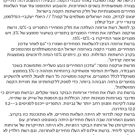
רכישה של קפה משובח באחד מבתי הקפה. הבעיה? התענוג הזה התייקר
בצורה משמעותית בשנים האחרונות, והשבוע התווספו עוד ועוד העלאות
מחירים משמעותיות של חלק מרשתות הקפה בישראל.
יצאנו לבדוק, כמה ישראלים משלמים על קפה? // היאלי יעקבי-הנדלסמן,
גרגורי ירין, יובל קחלון
כך, למשל, רשת ארומה העלתה את חלק ממחירי התפריט ב-12%, ורשת
ארקפה העלתה את מחירי המוצרים בתפריט בשיעור ממוצע של 3%, ויש
מוצרים אשר התייקרו ב-12%-13%.
ברשת ארומה הגיבו להעלאות המחירים ואמרו כי "גם לאחר עדכון
המחירים, מוצרי הקפה בארומה ישראל הם מהמשתלמים ומהנמוכים
בקרב הרשתות הגדולות. כמו כן, ניתנים 10% הנחה לרוכשים באמצעות
ארומה קרדיט".
מרשת ארקפה נמסר: "עדכון המחירים נובע מעלייה מתמשכת בשכר
העבודה, מעליית המיסוי ומשחיקה ברווחיות ומהווה כ-3% בממוצע
משוקלל לכלל המוצרים. ארקפה ממשיכה כל העת לפעול, לחדש ולהשקיע
במוצרים ברמה הגבוהה ביותר, כדי לספק ללקוחותינו את חוויית הקפה
המושלמת".
ברשת גרג העלו את מחירי ארוחות הבוקר בשני שקלים, וברשת מציינים כי
מדובר בארוחות מגוונות יותר, הכוללות גם תוספת של שייק או שתייה,
עוגה לקינוח ומגוון רחב יותר של גבינות. התפריט ייכנס לסניפים ב-5.2-
12.2 בהדרגה.
ברשת קפה לנדוור לא היתה העלאת מחירים, ולא מתוכננת כזו בקרוב.
הפעם האחרונה שבה הועלו מחירים היתה באוגוסט האחרון, עם
התייקרותן של ארוחות הבוקר הזוגיות, ולא היתה התייקרות של ארוחות
הבוקר ליחיד. ברשת אילנס לא העלו מחירים לאחרונה, וגם רשת רולדין לא