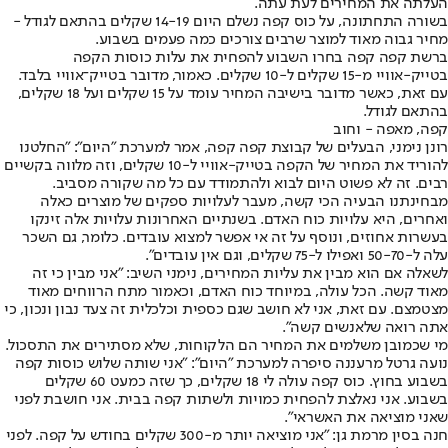
העלתה את המחירים לעת עתה.
בשורה התחתונה, על כוס קפה נשלם היום 14-19 שקלים בהתאם לגודל -
מחיר גבוה מאוד למוצר שרבים צורכים כמה פעמים בשבוע.
ברשת קפה קפה בחרו השבוע להפחית את עלות כוסות הקפה
בטייק-אוויי מ-15 שקלים ל-10 שקלים. כאמור, מדובר בטייק־אוויי בלבד.
עם זאת, כאשר מדובר בישיבה המחיר עומד על 15 שקלים ועל 18 שקלים,
בהתאם לגודל.
קפה, מאפה - וחוב
רונן נימני, הבעלים של קבוצת קפה קפה, אמר למערכת "היום": "החלטנו
להוריד את המחיר של הקפה בטייק-אוויי ל-10 שקלים, וזה מלווה בקשיים
רבים. זה לא פשוט היום לבוא ולהתמודד עם כל מה שקורה מסביב.
מבחינתנו הבעיה הכי קשה, מעבר לעלויות ספקים של מוצרים כאלה
ואחרים, היא עלויות כוח האדם. בשנתיים האחרונות עלויות אלה זינקו
בעשרות אחוזים, ונוסף על זה אי אפשר למצוא עובדים. כלומר, גם השכר
עלה ל-50-70 ואפילו ל-75 שקלים, וגם אין עובדים".
לשאלה אם הוא מבין את עליות המחירים, נימני השיב: "אני מבין כי זה
מאוד קשה. הכל עולה, במיוחד כוח האדם, וכאמור מתח הרווחים מאוד
מצטמצם. עם זאת, אני לא חושב שגם כספית וכלכלית זה צעד נבון ונכון, כי
אתה רואה שלאנשים קשה".
מי שכמובן משלמים את המחיר הם הלקוחות, שלא מסתירים את התסכול.
נועה גרטל מרעננה סיפרה למערכת "היום": "אני שותה שלוש כוסות קפה
בשבוע בחוץ. כוס קפה עולה לי 18 שקלים, כך שזה כמעט 60 שקלים
בשבוע. אני נאלצת להפחית כמויות ולשתות קפה בבית. אני חושבת לפני
שאני מוציאה את האשראי".
חנה בסין מרמת גן: "אני מוציאה יותר מ-300 שקלים בחודש על קפה. לפני