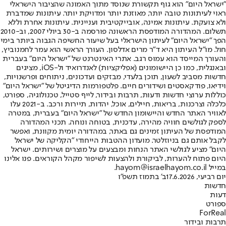
"ישראל היום" הוא גוף תקשורת שנוסד מתוך האמונה שהציבור הישראלי
ראוי לעיתונות טובה יותר, מאוזנת יותר ומדויקת יותר. עיתונות שמדברת
ולא צועקת. עיתונות אמינה, אובייקטיבית ועניינית. עיתונות אחרת וללא
תשלום. המהדורה המודפסת הראשונה פורסמה ב-30 ביולי 2007, וב-2010
הפך "ישראל היום" לעיתון הישראלי בעל שיעור החשיפה הגבוה ביותר בימי
חול. מו"ל העיתון היא ד"ר מרים אדלסון. העורך הראשי הוא עמר לחמנוביץ,
והעורך המייסד הוא עמוס רגב. אתרי האינטרנט של "ישראל היום" בעברית
ובאנגלית, כמו כן היישומונים (אפליקציות) לאנדרואיד ול-iOS, מציגים
חדשות מסביב לשעון, תוכן בלעדי, מבזקים ועדכונים, ניתוחים ופרשנויות,
וידיאו, פודקאסטים ושידורים חיים. פלטפורמות הדיגיטל של "ישראל היום"
כוללות ערוצי חדשות ודעות, תרבות ובידור, לייף סטייל, טכנולוגיה, ספורט,
כלכלה וצרכנות, בריאות, חיילים, אוכל, יהדות, תיירות ורכב. ב-2021 עלו
לאוויר האתר החדש והיישומון החדש של "ישראל היום" בעברית, במטרה
לספק לגולשים חוויה מהירה, עדכנית, בטוחה ונוחה. תכני המהדורה
המודפסת של העיתון זמינים גם באתר, במהדורה יומית מקוונת, ואפשר
לקבל אותם גם בניוזלטר. מועדון ההטבות הייחודי "הקליקה של ישראל
היום" מציע לגולשי האתר הנחות ומבצעים על מוצרים ושירותים. ישראל
היום פתוח להערות, לביקורת ולהצעות לשיפור מקהל הקוראים. פנו אלינו
במייל hayom@israelhayom.co.il.
יום רביעי, 17.6.2026
ב' בתמוז תשפ"ו
חדשות
דעות
ספורט
ForReal
תרבות ובידור