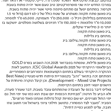
במקום: קבוצת פוקס אשר תשכור 7,000 מ"ר, נייקי, פקטורי 54 רנואר ועוד.
במרכז החדש יהיו שני סופרמרקטים: טיב טעם אשר יהיה פתוח בשבת
וקרפור. במתחם יפעל גם מתחם סינמה סיטי אשר יהיה פתוח בשבת.
ביג פאשן פתח תקווה משתרע על שטח כולל של כ-63 דונם (גדול פי 1.5
מהמתחם בגלילות) ויכיל כ- 250,000 מ"ר תעסוקה, 65,000 מ"ר למסחר,
10,000 מ"ר מלונאות ו-150,000 מ"ר חניונים בשלושה מפלסים. יושקעו בו
יותר מ-2 מיליארד שקלים.
ביג פאשן פתח תקווה,
מתחם ביג גלילות,
ביג פאשן פתח תקווה,צילום: ביג
ביג פאשן פתח תקווה,
מתחם ביג גלילות,
ביג פאשן פתח תקווה,צילום: ביג
ביג פאשן פתח תקווה,
ביג פאשן גלילות, שנפתח בפברואר 2025,
זכה השבוע בפרס GOLD
הבינלאומי היוקרתי של ICSC Global Awards 2025
, הנחשב לאות
ההוקרה היוקרתי בעולם בתחום הקמעונאות והמרחבים המסחריים.
המתחם זכה בתואר "זהב" בקטגוריית פיתוח חדש מצטיין (Best New
Development - Mixed Use Projects), וכן קיבל הוקרה מיוחדת על
הישגים יוצאי דופן בתחום הקיימות.
גאליס דיבר בכנס על העובדה שהמתחם עובד בשבת, דבר שעורר סערה,
ולא הביע כל חרטה: "מבחינת הכנסות יום שבת הוא כמו שני ימי חול. גם
ימי החול מצוינים, יש שם כמויות קהל גדולות ואנחנו מאוד מרוצים",
הסביר. "מעבר לצד המסחרי, כתושב חילוני ציוני בישראל אני חושב שזו
חובה. עלינו למנוע כפייה דתית".