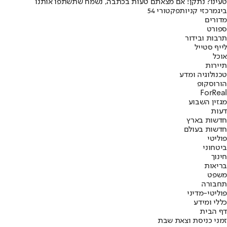
טעינו? נתקן! אם מצאתם טעות בכתבה, נשמח שתשתפו אותנו
ביג
מרכזי קניות
פקטורי 54
מדורים
ספורט
תרבות ובידור
לייף סטייל
אוכל
תיירות
טכנולוגיה ומדע
הורוסקופ
ForReal
מגזין השבוע
דעות
חדשות בארץ
חדשות בעולם
פוליטי
ביטחוני
חינוך
בריאות
משפט
תחבורה
פוליטי-מדיני
כללי ומידע
דף הבית
זמני כניסת וצאת שבת