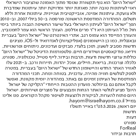
"ישראל היום" הוא גוף תקשורת שנוסד מתוך האמונה שהציבור הישראלי
ראוי לעיתונות טובה יותר, מאוזנת יותר ומדויקת יותר. עיתונות שמדברת
ולא צועקת. עיתונות אמינה, אובייקטיבית ועניינית. עיתונות אחרת וללא
תשלום. המהדורה המודפסת הראשונה פורסמה ב-30 ביולי 2007, וב-2010
הפך "ישראל היום" לעיתון הישראלי בעל שיעור החשיפה הגבוה ביותר בימי
חול. מו"ל העיתון היא ד"ר מרים אדלסון. העורך הראשי הוא עמר לחמנוביץ,
והעורך המייסד הוא עמוס רגב. אתרי האינטרנט של "ישראל היום" בעברית
ובאנגלית, כמו כן היישומונים (אפליקציות) לאנדרואיד ול-iOS, מציגים
חדשות מסביב לשעון, תוכן בלעדי, מבזקים ועדכונים, ניתוחים ופרשנויות,
וידיאו, פודקאסטים ושידורים חיים. פלטפורמות הדיגיטל של "ישראל היום"
כוללות ערוצי חדשות ודעות, תרבות ובידור, לייף סטייל, טכנולוגיה, ספורט,
כלכלה וצרכנות, בריאות, חיילים, אוכל, יהדות, תיירות ורכב. ב-2021 עלו
לאוויר האתר החדש והיישומון החדש של "ישראל היום" בעברית, במטרה
לספק לגולשים חוויה מהירה, עדכנית, בטוחה ונוחה. תכני המהדורה
המודפסת של העיתון זמינים גם באתר, במהדורה יומית מקוונת, ואפשר
לקבל אותם גם בניוזלטר. מועדון ההטבות הייחודי "הקליקה של ישראל
היום" מציע לגולשי האתר הנחות ומבצעים על מוצרים ושירותים. ישראל
היום פתוח להערות, לביקורת ולהצעות לשיפור מקהל הקוראים. פנו אלינו
במייל hayom@israelhayom.co.il.
יום ראשון, 3.5.2026
ט"ז באייר תשפ"ו
חדשות
דעות
ספורט
ForReal
תרבות ובידור