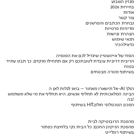
מגזין השבוע
בחירות 2026
אודות
צור קשר
נבחרת הכתבים והפרשנים
מדיניות פרטיות
הצהרת נגישות
תנאי שימוש
כדאי
להכיר
הסוד של איינשטיין שיגדיל לכם את הפנסיה
הריבית דריבית עובדת לטובתכם רק אם תתחילו מוקדם. כך תבנו עתיד
בטוח
בשיתוף מנורה מבטחים
אל תישארו מאחור – בואו לגלות לאן ה-AI הולך
הבינה המלאכותית לא תחליף אנשים, היא תחליף את מי שלא משתמש
בה!
בשיתוף HIT,המכון הטכנולוגי חולון
מהפכת הרובוטיקה לבית
מהפכת הניקיון החכם: כל הבית נקי בלחיצת כפתור
בשיתוף רונלייט