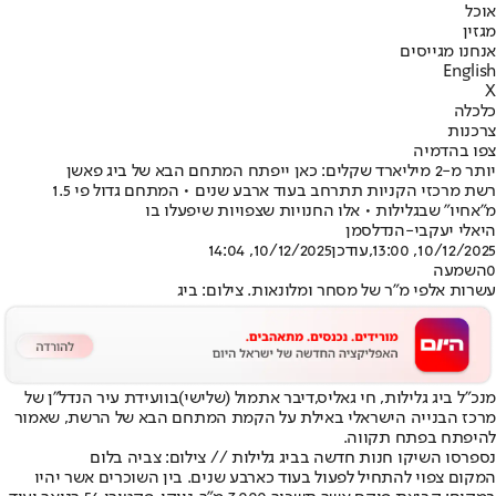
אוכל
מגזין
אנחנו מגייסים
English
X
כלכלה
צרכנות
צפו בהדמיה
יותר מ-2 מיליארד שקלים: כאן ייפתח המתחם הבא של ביג פאשן
רשת מרכזי הקניות תתרחב בעוד ארבע שנים • המתחם גדול פי 1.5
מ"אחיו" שבגלילות • אלו החנויות שצפויות שיפעלו בו
היאלי יעקבי-הנדלסמן
10/12/2025, 13:00
,עודכן
10/12/2025, 14:04
0
השמעה
עשרות אלפי מ"ר של מסחר ומלונאות. צילום: ביג
מנכ"ל ביג גלילות, חי גאליס,
דיבר אתמול (שלישי)
בוועידת עיר הנדל"ן של
מרכז הבנייה הישראלי באילת על הקמת המתחם הבא של הרשת, שאמור
להיפתח בפתח תקווה.
נספרסו השיקו חנות חדשה בביג גלילות // צילום: צביה בלום
המקום צפוי להתחיל לפעול בעוד כארבע שנים. בין השוכרים אשר יהיו