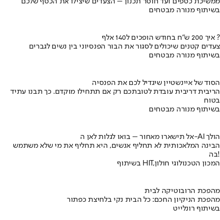
ממשיכת כספים ועד חוסר תכנון – הצעדים שיצילו את הכסף שלכם
בשיתוף מנורה מבטחים
איך 200 ש"ח בחודש הופכים ל140 אלף ?
צעדים קטנים שיכולים לסגור את הבור הפנסיוני בין נשים לגברים
בשיתוף מנורה מבטחים
הסוד של איינשטיין שיגדיל לכם את הפנסיה
הריבית דריבית עובדת לטובתכם רק אם תתחילו מוקדם. כך תבנו עתיד
בטוח
בשיתוף מנורה מבטחים
אל תישארו מאחור – בואו לגלות לאן ה-AI הולך
הבינה המלאכותית לא תחליף אנשים, היא תחליף את מי שלא משתמש
בה!
בשיתוף HIT,המכון הטכנולוגי חולון
מהפכת הרובוטיקה לבית
מהפכת הניקיון החכם: כל הבית נקי בלחיצת כפתור
בשיתוף רונלייט