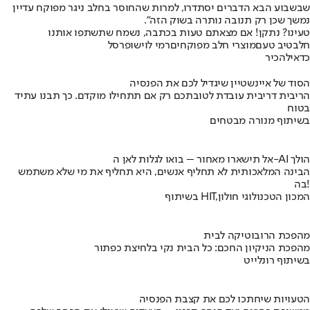
שבשבוע הבא הדברים יסתדרו, למרות שהחוסר בחלב ניגר מפוקח עדיין
נמשך שכן רק תנובה נותרה בשוק הזה״.
טעינו? נתקן! אם מצאתם טעות בכתבה, נשמח שתשתפו אותנו
חלב
טיב טעם
מוצרי חלב מפוקחים
רמי לוי
שופרסל
כדאי
להכיר
הסוד של איינשטיין שיגדיל לכם את הפנסיה
הריבית דריבית עובדת לטובתכם רק אם תתחילו מוקדם. כך תבנו עתיד
בטוח
בשיתוף מנורה מבטחים
אל תישארו מאחור – בואו לגלות לאן ה-AI הולך
הבינה המלאכותית לא תחליף אנשים, היא תחליף את מי שלא משתמש
בה!
בשיתוף HIT,המכון הטכנולוגי חולון
מהפכת הרובוטיקה לבית
מהפכת הניקיון החכם: כל הבית נקי בלחיצת כפתור
בשיתוף רונלייט
הטעויות שיחתכו לכם את קצבת הפנסיה