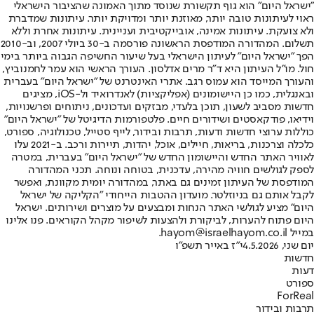
"ישראל היום" הוא גוף תקשורת שנוסד מתוך האמונה שהציבור הישראלי
ראוי לעיתונות טובה יותר, מאוזנת יותר ומדויקת יותר. עיתונות שמדברת
ולא צועקת. עיתונות אמינה, אובייקטיבית ועניינית. עיתונות אחרת וללא
תשלום. המהדורה המודפסת הראשונה פורסמה ב-30 ביולי 2007, וב-2010
הפך "ישראל היום" לעיתון הישראלי בעל שיעור החשיפה הגבוה ביותר בימי
חול. מו"ל העיתון היא ד"ר מרים אדלסון. העורך הראשי הוא עמר לחמנוביץ,
והעורך המייסד הוא עמוס רגב. אתרי האינטרנט של "ישראל היום" בעברית
ובאנגלית, כמו כן היישומונים (אפליקציות) לאנדרואיד ול-iOS, מציגים
חדשות מסביב לשעון, תוכן בלעדי, מבזקים ועדכונים, ניתוחים ופרשנויות,
וידיאו, פודקאסטים ושידורים חיים. פלטפורמות הדיגיטל של "ישראל היום"
כוללות ערוצי חדשות ודעות, תרבות ובידור, לייף סטייל, טכנולוגיה, ספורט,
כלכלה וצרכנות, בריאות, חיילים, אוכל, יהדות, תיירות ורכב. ב-2021 עלו
לאוויר האתר החדש והיישומון החדש של "ישראל היום" בעברית, במטרה
לספק לגולשים חוויה מהירה, עדכנית, בטוחה ונוחה. תכני המהדורה
המודפסת של העיתון זמינים גם באתר, במהדורה יומית מקוונת, ואפשר
לקבל אותם גם בניוזלטר. מועדון ההטבות הייחודי "הקליקה של ישראל
היום" מציע לגולשי האתר הנחות ומבצעים על מוצרים ושירותים. ישראל
היום פתוח להערות, לביקורת ולהצעות לשיפור מקהל הקוראים. פנו אלינו
במייל hayom@israelhayom.co.il.
יום שני, 4.5.2026
י"ז באייר תשפ"ו
חדשות
דעות
ספורט
ForReal
תרבות ובידור