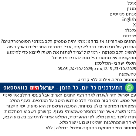
אוכל
מגזין
אנחנו מגייסים
English
X
כלכלה
צרכנות
החגים מאחורינו, אז בדקנו: מתי יהיה מספיק חלב במדפי הסופרמרקטים?
התירוץ של חגי תשרי כבר לא קיים, אבל במרבית המרכולים בארץ קשה
להשיג חלב מפוקח • רמי לוי: "צריך לפתוח את השוק לייבוא כדי להימנע
מתקופות של מחסור ועל מנת להוריד מחירים"
היאלי יעקבי-הנדלסמן
23/10/2025, 12:13
,עודכן
24/10/2025, 05:05
0
השמעה
מחסור בחלב. צילום: ללא קרדיט
עם ישראל חזר לשגרה לאחר רצף החגים הארוך, אבל בענף החלב אין שינוי
של ממש, והמחסור במוצרי חלב מורגש היטב על המדפים. בענף החלב
המפוקח המחסור בולט במיוחד. הסיבה הרשמית היא מיעוט ימי הייצור
בחגי תשרי, אשר יצרו מחסור משמעותי בענף, כך שרק השבוע המחלבות
חזרו לייצר באופן מלא. לפי ההערכות, המלאי אמור להתייצב בשבוע הבא,
לאחר שהמחלבות ישלימו שבוע ייצור מלא.
מחסור בחלב מפוקח בסניף שופרסל ברמלה| ללא