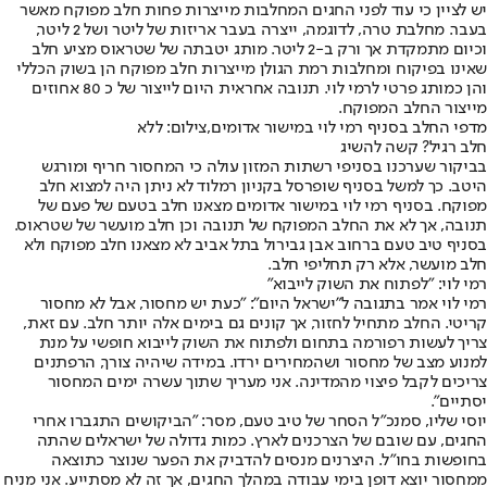
יש לציין כי עוד לפני החגים המחלבות מייצרות פחות חלב מפוקח מאשר
בעבר. מחלבת טרה, לדוגמה, ייצרה בעבר אריזות של ליטר ושל 2 ליטר,
וכיום מתמקדת אך ורק ב-2 ליטר. מותג יטבתה של שטראוס מציע חלב
שאינו בפיקוח ומחלבות רמת הגולן מייצרות חלב מפוקח הן בשוק הכללי
והן כמותג פרטי לרמי לוי. תנובה אחראית היום לייצור של כ 80 אחוזים
מייצור החלב המפוקח.
מדפי החלב בסניף רמי לוי במישור אדומים,צילום: ללא
חלב רגיל? קשה להשיג
בביקור שערכנו בסניפי רשתות המזון עולה כי המחסור חריף ומורגש
היטב. כך למשל בסניף שופרסל בקניון רמלוד לא ניתן היה למצוא חלב
מפוקח. בסניף רמי לוי במישור אדומים מצאנו חלב בטעם של פעם של
תנובה, אך לא את החלב המפוקח של תנובה וכן חלב מועשר של שטראוס.
בסניף טיב טעם ברחוב אבן גבירול בתל אביב לא מצאנו חלב מפוקח ולא
חלב מועשר, אלא רק תחליפי חלב.
רמי לוי: "לפתוח את השוק לייבוא"
רמי לוי אמר בתגובה ל"ישראל היום": "כעת יש מחסור, אבל לא מחסור
קריטי. החלב מתחיל לחזור, אך קונים גם בימים אלה יותר חלב. עם זאת,
צריך לעשות רפורמה בתחום ולפתוח את השוק לייבוא חופשי על מנת
למנוע מצב של מחסור ושהמחירים ירדו. במידה שיהיה צורך, הרפתנים
צריכים לקבל פיצוי מהמדינה. אני מעריך שתוך עשרה ימים המחסור
יסתיים".
יוסי שליו, סמנכ"ל הסחר של טיב טעם, מסר: "הביקושים התגברו אחרי
החגים, עם שובם של הצרכנים לארץ. כמות גדולה של ישראלים שהתה
בחופשות בחו"ל. היצרנים מנסים להדביק את הפער שנוצר כתוצאה
ממחסור יוצא דופן בימי עבודה במהלך החגים, אך זה לא מסתייע. אני מניח