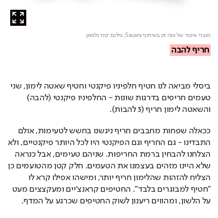
מוצרי איפור של אנה זק בשיתוף Sacara,
צילום: קית גלסמן
חריף להבה
ביסלי מביאה לנו חטיף חלפיניו פיקנטי וחטיף שאטה לימון, שני 
טעמים חריפים בדרגות שונות - החלפיניו פיקנטי (להבה) 
והשאטה לימון חריף (3 להבות).
ככאלה שפחות מחבבים חריף ניגשנו בחשש לטעימות, אולם 
התבדינו - גם החריף וגם הפיקנטי היו לכל היותר פיקנטיים, ולא 
הצלחנו להבחין ברמת החריפות. שניהם טעימים, אבל כנראה 
שלא היינו מזהים בעצמנו את הטעמים. חלק קטן מהטועמים כן 
הצליח להזהות שהלימון חריף יותר, ומישהו אפילו קרא לו 
"חטיף למבוגרים בלבד". החטיפים קראנצ'יים ומעקצצים מעט 
על הלשון, ומהווים ריענון לשוק החטיפים שכרגע על המדף.