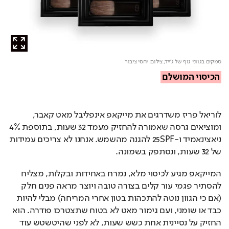
סמקים בגווני גוף של ג'ייד,
צילום: יחסי ציבור
הכיסוי המושלם
לוריאל פריז משדרגים את מייקאפ אינפליבל מאט קאבר, 
ומוציאים גרסה שאמורה להחזיק מעמד 32 שעות, בתוספת 4% 
ניאצינאמיד ו-25SPF להגנה מהשמש. אנחנו לא צריכים עמידות 
של 32 שעות, ונסתפק בשמונה.
המייקאפ מגיע לכיסוי מלא, נמרח באחידות ובקלות, מצליח 
להסתיר פגמי עור קלים בצורה טובה ויוצר מראה פנים חלק 
(אם כי הגוון נוטה להתכהות בטון אחרי המריחה) מבלי להיות 
כבד או שומני, ועם גימור מאט לא בטוח שתצטרכו פודרה. הוא 
החזיק על נסיינית אחת כשש שעות, לא לפני שהיטשטש עוד 