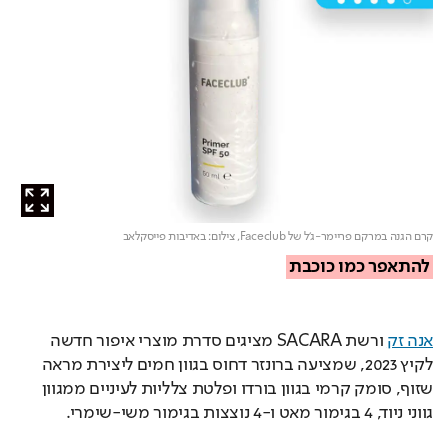
קרם הגנה במרקם פריימר-ג'ל של Faceclub,
צילום: באדיבות פייסקלאב
להתאפר כמו כוכבת
אנה זק
 ורשת SACARA מציגים סדרת מוצרי איפור חדשה 
לקיץ 2023, שמציעה ברונזר דחוס בגוון חמים ליצירת מראה 
שזוף, סומק קרמי בגוון בורדו ופלטת צלליות לעיניים ממגוון 
גווני ניוד, 4 בגימור מאט ו-4 נוצצות בגימור משי-שימרי.