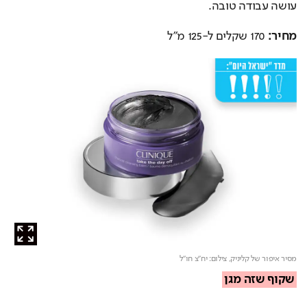
עושה עבודה טובה.
מחיר:
 170 שקלים ל-125 מ"ל
מסיר איפור של קליניק,
צילום: יח"צ חו"ל
שקוף שזה מגן