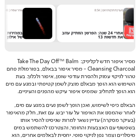
שחר שפירו
|
8:48
נטע 
"הר
במהירות של 8,700 קמ"ש: הטיל
שוב
של אילון מאסק התרסק על הירח
האנ
מסיר איפור חדש לקליניק: Take The Day Off™ Balm 
Cleansing Charcoal - מסיר איפור בבאלם, בפורמולת פחם 
טהור לניקוי עמוק ולהסרת עודפי שומן, איפור ולכלוך. בעת 
השימוש הוא הופך מבאלם מוצק לשמן קטיפתי ובמגע עם מים 
הוא הופך לתחליב שממיס איפור עיקש מהפנים והעיניים.
הבאלם כיפי לשימוש, ואכן הופך לשמן נעים במגע עם מים, 
לאחר שהמסנו את האיפור על עור יבש. עם זאת, חלק מהאיפור 
(בעיקר מסקרה) עדיין נשאר למרות שניסינו להסיר אותו 
בשפשוף עם האצבעות והחומר, והצטרכנו להשתמש במים 
מיסלרים וצמר גפן לניקוי סופי. יחסית לבאלמים אחרים, הוא 