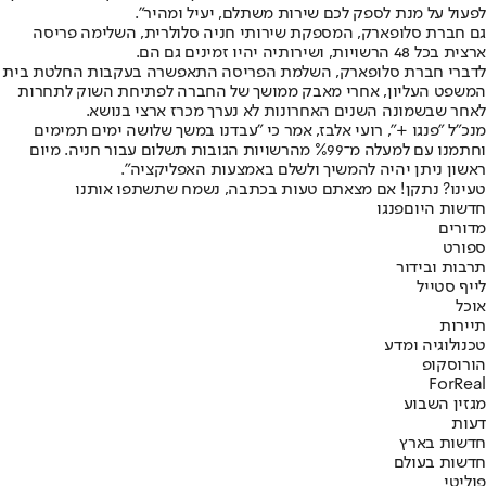
לפעול על מנת לספק לכם שירות משתלם, יעיל ומהיר".
גם חברת סלופארק, המספקת שירותי חניה סלולרית, השלימה פריסה
ארצית בכל 48 הרשויות, ושירותיה יהיו זמינים גם הם.
לדברי חברת סלופארק, השלמת הפריסה התאפשרה בעקבות החלטת בית
המשפט העליון, אחרי מאבק ממושך של החברה לפתיחת השוק לתחרות
לאחר שבשמונה השנים האחרונות לא נערך מכרז ארצי בנושא.
מנכ"ל "פנגו +", רועי אלבז, אמר כי "עבדנו במשך שלושה ימים תמימים
וחתמנו עם למעלה מ־%99 מהרשויות הגובות תשלום עבור חניה. מיום
ראשון ניתן יהיה להמשיך ולשלם באמצעות האפליקציה".
טעינו? נתקן! אם מצאתם טעות בכתבה, נשמח שתשתפו אותנו
חדשות היום
פנגו
מדורים
ספורט
תרבות ובידור
לייף סטייל
אוכל
תיירות
טכנולוגיה ומדע
הורוסקופ
ForReal
מגזין השבוע
דעות
חדשות בארץ
חדשות בעולם
פוליטי