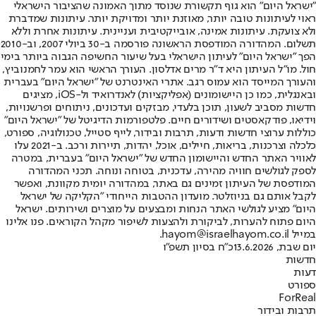
"ישראל היום" הוא גוף תקשורת שנוסד מתוך האמונה שהציבור הישראלי
ראוי לעיתונות טובה יותר, מאוזנת יותר ומדויקת יותר. עיתונות שמדברת
ולא צועקת. עיתונות אמינה, אובייקטיבית ועניינית. עיתונות אחרת וללא
תשלום. המהדורה המודפסת הראשונה פורסמה ב-30 ביולי 2007, וב-2010
הפך "ישראל היום" לעיתון הישראלי בעל שיעור החשיפה הגבוה ביותר בימי
חול. מו"ל העיתון היא ד"ר מרים אדלסון. העורך הראשי הוא עמר לחמנוביץ,
והעורך המייסד הוא עמוס רגב. אתרי האינטרנט של "ישראל היום" בעברית
ובאנגלית, כמו כן היישומונים (אפליקציות) לאנדרואיד ול-iOS, מציגים
חדשות מסביב לשעון, תוכן בלעדי, מבזקים ועדכונים, ניתוחים ופרשנויות,
וידיאו, פודקאסטים ושידורים חיים. פלטפורמות הדיגיטל של "ישראל היום"
כוללות ערוצי חדשות ודעות, תרבות ובידור, לייף סטייל, טכנולוגיה, ספורט,
כלכלה וצרכנות, בריאות, חיילים, אוכל, יהדות, תיירות ורכב. ב-2021 עלו
לאוויר האתר החדש והיישומון החדש של "ישראל היום" בעברית, במטרה
לספק לגולשים חוויה מהירה, עדכנית, בטוחה ונוחה. תכני המהדורה
המודפסת של העיתון זמינים גם באתר, במהדורה יומית מקוונת, ואפשר
לקבל אותם גם בניוזלטר. מועדון ההטבות הייחודי "הקליקה של ישראל
היום" מציע לגולשי האתר הנחות ומבצעים על מוצרים ושירותים. ישראל
היום פתוח להערות, לביקורת ולהצעות לשיפור מקהל הקוראים. פנו אלינו
במייל hayom@israelhayom.co.il.
יום שבת, 13.6.2026
כ"ח בסיון תשפ"ו
חדשות
דעות
ספורט
ForReal
תרבות ובידור