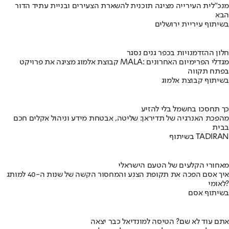
מנכ"לית העירייה מציגה תוכנית להשארת הצעירים ובניית עתיד הדור
הבא
בשיתוף עיריית ירושלים
חלון ההזדמנויות בכפר גנים נסגר
קבוצת אלמוג מציגה את פרויקט MALA: מגדלי הפרימיום האחרונים
בפתח תקווה
בשיתוף קבוצת אלמוג
כך תחסכו בחשמל בלי להזיע
מהפכת האנרגיה של תדיראן: שליטה, אבטחת מידע וניהול אקלים חכם
בבית
בשיתוף TADIRAN
מאחורי הקלעים של הטעם הישראלי
איך אסם הפכה את תקופת הצנע והמחסור הקשה של שנות ה-40 למותג
לאומי?
בשיתוף אסם
אתם עוד לא שם? הטיסה למונדיאל כבר יצאה