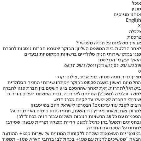
אוכל
מגזין
אנחנו מגייסים
English
X
כלכלה
צרכנות
אז איך משלמים על חנייה מעכשיו?
לאחר החלטת בית המשפט העליון: הבוקר יצטרפו חברות נוספות לחברת
פנגו במתן שירותי חניה סלולריים ברשויות המקומיות ובערים
היאלי יעקבי-הנדלסמן
23/4/2015, 22:02
,עודכן
25/5/2015, 06:37
0
מצרך נדיר. חניה פנויה בתל אביב, צילום: קוקו
החל מיום ראשון בשעה 08:00 בבוקר ייפתחו שירותי החניה הסלולרית
בישראל לתחרות, זאת לאחר שההסכם בן 8 השנים בין חברת פנגו לחברה
למשק וכלכלה (משכ"ל) הסתיים לאחרונה, ובית המשפט העליון הורה כי
שירותי החברה לא יפעלו עד לקיום מכרז חדש.
רוצים לקבל עוד עדכונים? הצטרפו לישראל היום בפייסבוק
למרות זאת, ולאחר מירוץ נגד השעון, חתמה פנגו בימים האחרונים על
הסכמים עם כל 48 הרשויות הגובות תשלום עבור חניה בכחול־לבן
ובחניונים ותפעל בהן כרגיל, למעט קריית מוצקין וקריית טבעון, שסירבו
לחתום על הסכם עם החברה.
במוצאי יום העצמאות נשלחה ללקוחות המנויים על שירות פנגו+ ההודעה
הבאה: "ממשיכים לחנות עם פנגו+ בכחול לבן ברחבי הארץ. פנגו+ תמשיך