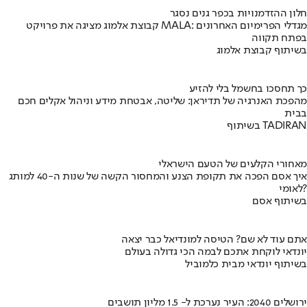
חלון ההזדמנויות בכפר גנים נסגר
קבוצת אלמוג מציגה את פרויקט MALA: מגדלי הפרימיום האחרונים
בפתח תקווה
בשיתוף קבוצת אלמוג
כך תחסכו בחשמל בלי להזיע
מהפכת האנרגיה של תדיראן: שליטה, אבטחת מידע וניהול אקלים חכם
בבית
בשיתוף TADIRAN
מאחורי הקלעים של הטעם הישראלי
איך אסם הפכה את תקופת הצנע והמחסור הקשה של שנות ה-40 למותג
לאומי?
בשיתוף אסם
אתם עוד לא שם? הטיסה למונדיאל כבר יצאה
יונדאי לוקחת אתכם לבמה הכי גדולה בעולם
בשיתוף יונדאי מבית כלמוביל
ירושלים 2040: העיר נערכת ל- 1.5 מליון תושבים