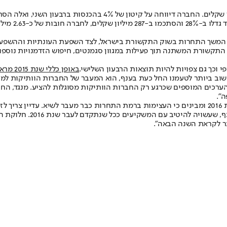
את המשך התחרות בשוק התקשורת בישראל, לצד השפעת העונתיות וההשפעה
תקשורת המשתנה תוך פעילות במגוון סגמנטים, חיפוש הזדמנויות נוספו
י וכך גם צפויות להיות תוצאות הרבעון השלישי.
באופן כללי שנת 2015 מראש היתה שנה אבודה
וב ביותר לטעמנו החל כעת בענף, הוא המעבר של החברות הוותיקות ל
הערכים המוספים שכרגע רק החברות הוותיקות מסוגלות להציע. מנגד, החב
".
"לאחר שמניות הענף ראו תחתית, נראה כי המשקיעים כבר בוחנים את שנת 2016 ומבינים כי העצימות ברמת
נר לקראת השנה הבאה".