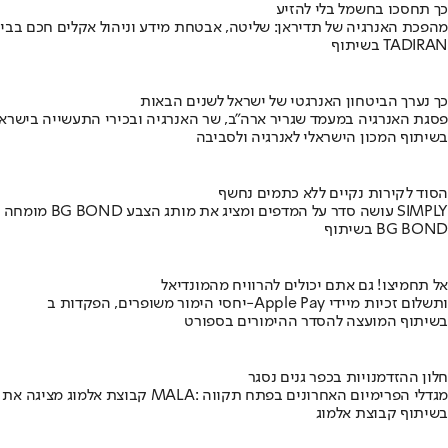
כך תחסכו בחשמל בלי להזיע
מהפכת האנרגיה של תדיראן: שליטה, אבטחת מידע וניהול אקלים חכם בבי
בשיתוף TADIRAN
כך נערך הביטחון האנרגטי של ישראל לשנים הבאות
פסגת האנרגיה במעמד שגריר ארה"ב, שר האנרגיה ובכירי התעשייה בישראל
בשיתוף המכון הישראלי לאנרגיה ולסביבה
הסוד לקירות נקיים ללא כתמים נחשף
מומחה BG BOND עושה סדר על המדפים ומציג את מותג הצבע SIMPLY
בשיתוף BG BOND
אל תחמיצו! גם אתם יכולים להרוויח מהמונדיאל
יחסי הימור משופרים, הפקדות ב-Apple Pay ותשלום זכיות מיידי
בשיתוף המועצה להסדר ההימורים בספורט
חלון ההזדמנויות בכפר גנים נסגר
קבוצת אלמוג מציגה את פרויקט MALA: מגדלי הפרימיום האחרונים בפתח תקווה
בשיתוף קבוצת אלמוג