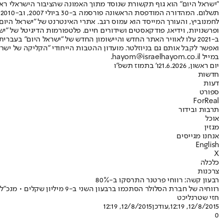
"ישראל היום" הוא גוף תקשורת שנוסד מתוך האמונה שהציבור הישראלי ראוי 
ת
ופרשנויות, וידיאו, פודקאסטים ושידורים חיים. פלטפורמות הדיגיטל של "ישרא
ב-2021 עלו לאוויר האתר החדש והיישומון החדש של "ישראל היום" בע
ואפשר לקבל אותם גם בניוזלטר. מועדון ההטבות הייחודי "הקליקה של ישרא
במייל hayom@israelhayom.co.il.
יום ראשון, 21.6.2026
ו' בתמוז תשפ"ו
חדשות
דעות
ספורט
ForReal
תרבות ובידור
אוכל
מגזין
אנחנו מגייסים
English
X
כלכלה
צרכנות
רבעון קשה: רווחי פרטנר התרסקו ב-80%
רווחיה של חברת הסלולר הסתכמו ברבעון השני ב-9 מיליון שקלים • מנכ"ל פרטנר: "התוצאות משקפות את המשך התחרות בשוק התקשורת בישראל"
חזי שטרנליכט
12/8/2015, 12:19
,עודכן
12/8/2015, 12:19
0