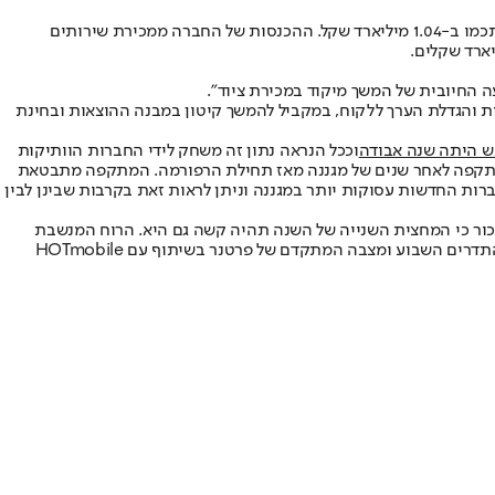
רווחי חברת הסלולר פרטנר צללו ב-80% ברבעון השני והסתכמו ב-9 מיליון שקלים. החברה דיווחה על קיטון של 4% בהכנסות ברבעון השני, ואלה הסתכמו ב-1.04 מיליארד שקל. ההכנסות של החברה ממכירת שירותים
 החיובית של המשך מיקוד במכירת ציוד".
ת והגדלת הערך ללקוח, במקביל להמשך קיטון במבנה ההוצאות ובחינת
וככל הנראה נתון זה משחק לידי החברות הוותיקות
מתקפה לאחר שנים של מגננה מאז תחילת הרפורמה. המתקפה מתבטאת
רות החדשות עסוקות יותר במגננה וניתן לראות זאת בקרבות שבינן לבין
 התחרות כבר מעבר לשיא. עדיין צריך לזכור כי המחצית השנייה של השנה תהיה קשה גם היא. הרוח המנשבת
מהמשרד כעת, היא רוח 'אכפתית' יותר ממצבן של החברות המשקיעות בענף, שעשויה להיטיב עם המשקיעים ככל שנתקדם לעבר שנת 2016. חלוקת התדרים השבוע ומצבה המתקדם של פרטנר בשיתוף עם HOTmobile