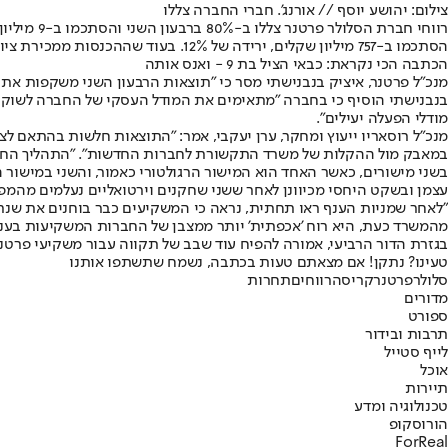
צילום: יהושע יוסף // אורנג'. חברי החברה צללו
הסתכמו ב-757 מיליון שקלים, ירידה של 12%. בעוד שההכנסות ממכירת ציוד גדלו ב-28% והסתכמו ב-287 מיליון שקלים, לחברה חובות של כ-2.63 מיליארד שקלים.
הכתבה הכי נקראת: כבאי הציל בת 9 - ואנס אותה
מנכ"ל פרטנר, איציק בנבנישתי מסר כי "תוצאות הרבעון השני משקפות 
בנבנישתי הוסיף כי בחברה "מתאימים את המודל העסקי של החברה לשוק ה
מודלי הפעלה יעילים".
מנכ"ל רוסאריו ייעוץ ומחקר, ערן יעקבי, אמר: "התוצאות חלשות בהתאם לצפ
במאבק מול ההקלות של משרד התקשורת לחברות החדשות". "התהליך החש
בשני מישורים, כאשר האחד הוא המישור הרגולטורי כאמור, והשני במישור 
עצמן ובשקט היחסי מכיוונן לאחר ששני שחקנים וירטואליים נעלמים מהמפה
בגזרת הדור הרביעי, אמורה להפיח עוד שבב של תקווה עבור משקיעי פרט
טעינו? נתקן! אם מצאתם טעות בכתבה, נשמח שתשתפו אותנו
סלולר
פרטנר
קריסה
רווחים
תחרות
מדורים
ספורט
תרבות ובידור
לייף סטייל
אוכל
תיירות
טכנולוגיה ומדע
הורוסקופ
ForReal