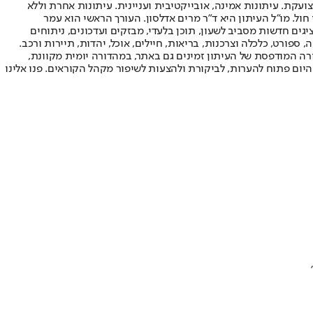
ועקת. עיתונות אמינה, אובייקטיבית ועניינית. עיתונות אחרת וללא
עור החשיפה הגבוה ביותר בימי חול. מו"ל העיתון היא ד"ר מרים אדלסון. העורך הראשי הוא עמר
 והעורך המייסד הוא עמוס רגב. אתרי האינטרנט של "ישראל היום" בעברית ובאנגלית, כמו כן היישומונים (אפליקציות) לאנדרואיד ול-iOS, מציגים חדשות מסביב לשעון, תוכן בלעדי, מבזקים ועדכונים, ניתוחים
, ספורט, כלכלה וצרכנות, בריאות, חיילים, אוכל, יהדות, תיירות ורכב.
דורה המודפסת של העיתון זמינים גם באתר, במהדורה יומית מקוונת,
היום פתוח להערות, לביקורת ולהצעות לשיפור מקהל הקוראים. פנו אלינו