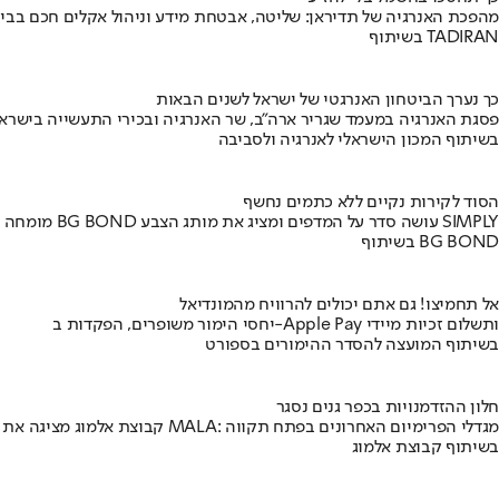
מהפכת האנרגיה של תדיראן: שליטה, אבטחת מידע וניהול אקלים חכם בבי
בשיתוף TADIRAN
כך נערך הביטחון האנרגטי של ישראל לשנים הבאות
פסגת האנרגיה במעמד שגריר ארה"ב, שר האנרגיה ובכירי התעשייה בישראל
בשיתוף המכון הישראלי לאנרגיה ולסביבה
הסוד לקירות נקיים ללא כתמים נחשף
מומחה BG BOND עושה סדר על המדפים ומציג את מותג הצבע SIMPLY
בשיתוף BG BOND
אל תחמיצו! גם אתם יכולים להרוויח מהמונדיאל
יחסי הימור משופרים, הפקדות ב-Apple Pay ותשלום זכיות מיידי
בשיתוף המועצה להסדר ההימורים בספורט
חלון ההזדמנויות בכפר גנים נסגר
קבוצת אלמוג מציגה את פרויקט MALA: מגדלי הפרימיום האחרונים בפתח תקווה
בשיתוף קבוצת אלמוג