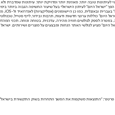
לעיתונות טובה יותר, מאוזנת יותר ומדויקת יותר. עיתונות שמדברת ולא צ
שלום. המהדורה המודפסת הראשונה פורסמה ב-30 ביולי 2007, וב-2010 הפך "ישראל היום" לעיתון הישראלי בעל שי
לחמנוביץ,
ל היום" כוללות ערוצי חדשות ודעות, תרבות ובידור, לייף סטייל, טכנולוגיה
ברית, במטרה לספק לגולשים חוויה מהירה, עדכנית, בטוחה ונוחה. תכני המה
ל היום" מציע לגולשי האתר הנחות ומבצעים על מוצרים ושירותים. ישראל 