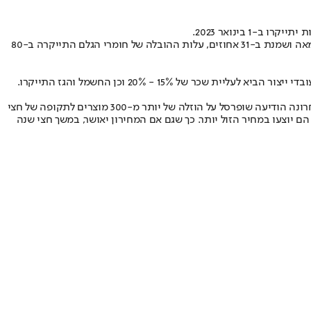
הרקע לעליית המחירים הוא עליית מחירי חומרי הגלם של הגלידות, בשיעור של 35-30 אחוזים. כך למשל מחיר ליטר חלב התייקר ב-28 אחוזים, קילו חמאה ושמנת ב-31 אחוזים, עלות ההובלה של חומרי הגלם התייקרה ב-80
יש לציין כי גם מחירי הגלידות בחברות אחרות יקרים יותר כעת, שכן יוניליוור העלתה את מחירי הגלידות של שטראוס וגם גלידות נסטלה התייקרו. לאחרונה הודיעה שופרסל על הוזלה של יותר מ-300 מוצרים לתקופה של חצי
תייקרו המחירים של המוצרים האלה, הם יוצעו במחיר הזול יותר. כך שגם אם המחירון יאושר, במשך חצי שנה