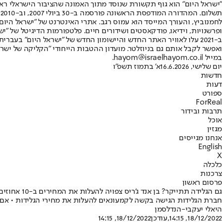
"ישראל היום" הוא גוף תקשורת שנוסד מתוך האמונה שהציבור הישראלי ראוי 
ת
ופרשנויות, וידיאו, פודקאסטים ושידורים חיים. פלטפורמות הדיגיטל של "ישרא
ב-2021 עלו לאוויר האתר החדש והיישומון החדש של "ישראל היום" בע
ואפשר לקבל אותם גם בניוזלטר. מועדון ההטבות הייחודי "הקליקה של ישרא
במייל hayom@israelhayom.co.il.
יום שלישי, 16.6.2026
א' בתמוז תשפ"ו
חדשות
דעות
ספורט
ForReal
תרבות ובידור
אוכל
מגזין
אנחנו מגייסים
English
X
כלכלה
צרכנות
פרסום ראשון
גם הגלידה תתייקר? בן אנד ג'ריס צפויה להעלות את המחירים ב-10 אחוזים
חברת הגלידות הגישה בקשה לקמעונאים להעלות את מחירי הגלידות • אם מחירון זה 
היאלי יעקבי-הנדלסמן
18/12/2022, 14:15
,עודכן
18/12/2022, 14:15