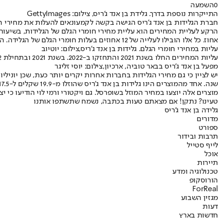
0
השמעה
התייקרות נוספת בדרך. גלידת בן אנד ג'ריס, צילום: GettyImages
חברת הגלידות בן אנד ג'ריס הגישה בקשה לקמעונאים להעלות את מחירי הגלידות בשיעור ממוצע של כ-10 אחוזים. אם מחירון זה י
אחוז. כל אלו הובילו לעלייה של 12 אחוזים בעלות חומרי הגלם של הגלידה. האריזות צפויות להתייקר ב-25 אחוזים.
עליות במחירי חומרי הגלם. גלידות בן אנד ג'ריס,צילום: יוטיוב
עליות המחירים החלו בשנת 2021 והתחזקו ב-2022. בשנת 2021 ובתחילת 2022 שער הדולר הנמוך בלם במקצת את עליית המחיר. נוסף על כך, חוסר בעובדי ייצור הביא לעליית שכר של 15% - 20% וכן החשמל והגז התייקרו.
מפעל בן אנד ג'ריס בבאר טוביה, ארכיון,צילום: יוסי זליגר
מוצרים אלה יוצעו במחיר המוזל בשופרסל. גם ויקטורי ורמי לוי הודיעו כי יצ
טעינו? נתקן! אם מצאתם טעות בכתבה, נשמח שתשתפו אותנו
גלידה בן אנד ג'ריס
מדורים
ספורט
תרבות ובידור
לייף סטייל
אוכל
תיירות
טכנולוגיה ומדע
הורוסקופ
ForReal
מגזין השבוע
דעות
חדשות בארץ