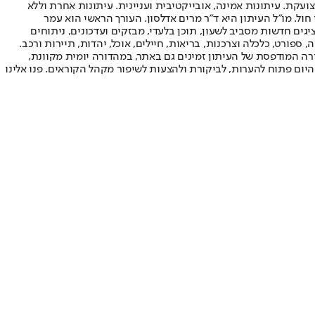
ועקת. עיתונות אמינה, אובייקטיבית ועניינית. עיתונות אחרת וללא
עור החשיפה הגבוה ביותר בימי חול. מו"ל העיתון היא ד"ר מרים אדלסון. העורך הראשי הוא עמר
 והעורך המייסד הוא עמוס רגב. אתרי האינטרנט של "ישראל היום" בעברית ובאנגלית, כמו כן היישומונים (אפליקציות) לאנדרואיד ול-iOS, מציגים חדשות מסביב לשעון, תוכן בלעדי, מבזקים ועדכונים, ניתוחים
, ספורט, כלכלה וצרכנות, בריאות, חיילים, אוכל, יהדות, תיירות ורכב.
דורה המודפסת של העיתון זמינים גם באתר, במהדורה יומית מקוונת,
היום פתוח להערות, לביקורת ולהצעות לשיפור מקהל הקוראים. פנו אלינו