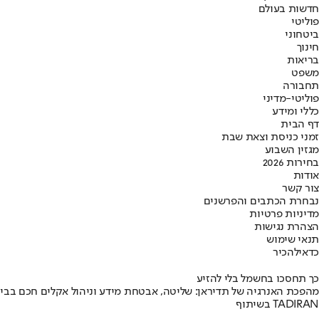
חדשות בעולם
פוליטי
ביטחוני
חינוך
בריאות
משפט
תחבורה
פוליטי-מדיני
כללי ומידע
דף הבית
זמני כניסת וצאת שבת
מגזין השבוע
בחירות 2026
אודות
צור קשר
נבחרת הכתבים והפרשנים
מדיניות פרטיות
הצהרת נגישות
תנאי שימוש
כדאי
להכיר
כך תחסכו בחשמל בלי להזיע
מהפכת האנרגיה של תדיראן: שליטה, אבטחת מידע וניהול אקלים חכם בבי
בשיתוף TADIRAN