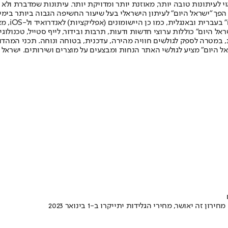
לעיתונות טובה יותר, מאוזנת יותר ומדויקת יותר. עיתונות שמדברת ולא צ
שלום. המהדורה המודפסת הראשונה פורסמה ב-30 ביולי 2007, וב-2010 הפך "ישראל היום" לעיתון הישראלי בעל שי
לחמנוביץ,
ל היום" כוללות ערוצי חדשות ודעות, תרבות ובידור, לייף סטייל, טכנולוגיה
ברית, במטרה לספק לגולשים חוויה מהירה, עדכנית, בטוחה ונוחה. תכני המה
ל היום" מציע לגולשי האתר הנחות ומבצעים על מוצרים ושירותים. ישראל 
יאושר, מחירי הגלידות יתייקרו ב-1 בינואר 2023