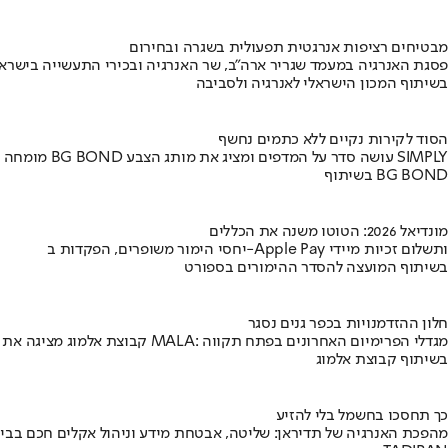
מבטיחים רציפות אנרגטית תפעולית בשגרה ובחירום
פסגת האנרגיה במעמד שגריר ארה"ב, שר האנרגיה ובכירי התעשייה בישראל
בשיתוף המכון הישראלי לאנרגיה ולסביבה
הסוד לקירות נקיים ללא כתמים נחשף
מומחה BG BOND עושה סדר על המדפים ומציג את מותג הצבע SIMPLY
בשיתוף BG BOND
מונדיאל 2026: הטוטו משנה את הכללים
יחסי הימור משופרים, הפקדות ב-Apple Pay ותשלום זכיות מיידי
בשיתוף המועצה להסדר ההימורים בספורט
חלון ההזדמנויות בכפר גנים נסגר
קבוצת אלמוג מציגה את פרויקט MALA: מגדלי הפרימיום האחרונים בפתח תקווה
בשיתוף קבוצת אלמוג
כך תחסכו בחשמל בלי להזיע
מהפכת האנרגיה של תדיראן: שליטה, אבטחת מידע וניהול אקלים חכם בבי