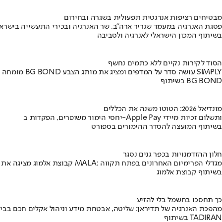
מבטיחים רציפות אנרגטית תפעולית בשגרה ובחירום
פסגת האנרגיה במעמד שגריר ארה"ב, שר האנרגיה ובכירי התעשייה בישראל
בשיתוף המכון הישראלי לאנרגיה ולסביבה
הסוד לקירות נקיים ללא כתמים נחשף
מומחה BG BOND עושה סדר על המדפים ומציג את מותג הצבע SIMPLY
בשיתוף BG BOND
מונדיאל 2026: הטוטו משנה את הכללים
יחסי הימור משופרים, הפקדות ב-Apple Pay ותשלום זכיות מיידי
בשיתוף המועצה להסדר ההימורים בספורט
חלון ההזדמנויות בכפר גנים נסגר
קבוצת אלמוג מציגה את פרויקט MALA: מגדלי הפרימיום האחרונים בפתח תקווה
בשיתוף קבוצת אלמוג
כך תחסכו בחשמל בלי להזיע
מהפכת האנרגיה של תדיראן: שליטה, אבטחת מידע וניהול אקלים חכם בבי
בשיתוף TADIRAN