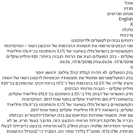
אוכל
מגזין
אנחנו מגייסים
English
X
כלכלה
צרכנות
רווחים גבוהים לפועלים ולדיסקונט
שני הבנקים פרסמו את תוצאות ההכנסות של הרבעון השני • הפיקדונות
הקמעונאיים בישראל גדלו בשיעור של 3.1% והסתכמו בכ־176.9 מיליארד
שקלים • בנק הפועלים הציג את הרווח הגבוה ביותר: 920 מיליון שקלים
17/8/2018, 06:36
,עודכן
17/8/2018, 06:36
0
בנק הפועלים. לא תהיה קבלת קהל, צילום: יהושע יוסף
בנק הפועלים
פרסם אתמול את תוצאותיו הכספיות לרבעון השני של השנה
והציג עלייה של 10.5% בהכנסות ושל כ־13% ברווח הנקי, שהסתכם בכ־920
מיליון שקלים - הגבוה מרווחי הבנקים.
תיק האשראי של הבנק גדל ב־2.5% והסתכם בכ־272.5 מיליארד שקלים,
בהשוואה ל־265.9 מיליארד שקלים בסוף שנת 2017. הפיקדונות
הקמעונאיים בישראל גדלו בשיעור של 3.1% והסתכמו בכ־176.9 מיליארד
שקלים, בהשוואה ל־171.5 מיליארד שקלים בסוף שנת 2017.
עם זאת, מטעמי שמרנות ובתיאום עם בנק ישראל,
דירקטוריון הבנק
לא
הכריז על חלוקת דיבידנד מרווחי הרבעון הזה. מדובר בצעד חריג, אך לא
בשינוי המדיניות שלפיה הבנק מחלק 40% מרווחיו ברבעון כדיבידנד לבעלי
מניותיו. אלון גלזר, סמנכ"ל בלידר שוקי הון, הסביר כי "בנטרול ההוצאות