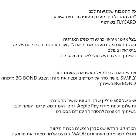
כל ההטבות שמגיעות לכם
מה ההבדל בין מועדון תעופה וכרטיס אשראי?
בשיתוף FLYCARD
בצל איומי איראן: כך נערך משק האנרגיה
פסגת האנרגיה במעמד שגריר ארה"ב, שר האנרגיה ובכירי התעשייה
בישראל ובעולם
בשיתוף המכון הישראלי לאנרגיה ולסביבה
צובעים את הבית? אל תעשו את הטעות הזו
מומחה BG BOND עושה סדר על המדפים ומציג את מותג הצבע SIMPLY
בשיתוף BG BOND
שיא של 600 מיליון שקל: הטוטו עושה מהפיכה
יחסי הימור משופרים, הפקדות ב-Apple Pay ותשלום זכיות מיידי
בשיתוף המועצה להסדר ההימורים בספורט
הפרויקט החדש שמסקרן רוכשים בפתח תקווה
קבוצת אלמוג מציגה את פרויקט MALA: מגדלי הפרימיום האחרונים