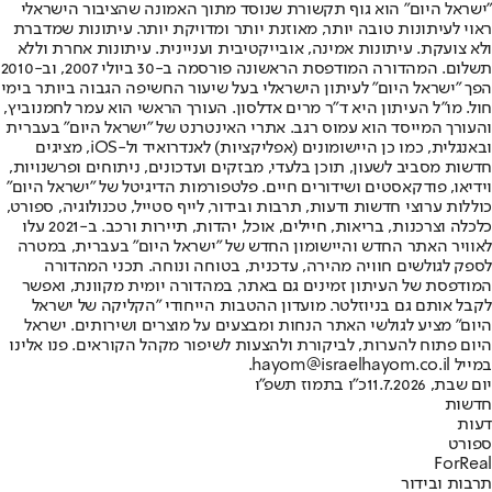
"ישראל היום" הוא גוף תקשורת שנוסד מתוך האמונה שהציבור הישראלי
ראוי לעיתונות טובה יותר, מאוזנת יותר ומדויקת יותר. עיתונות שמדברת
ולא צועקת. עיתונות אמינה, אובייקטיבית ועניינית. עיתונות אחרת וללא
תשלום. המהדורה המודפסת הראשונה פורסמה ב-30 ביולי 2007, וב-2010
הפך "ישראל היום" לעיתון הישראלי בעל שיעור החשיפה הגבוה ביותר בימי
חול. מו"ל העיתון היא ד"ר מרים אדלסון. העורך הראשי הוא עמר לחמנוביץ,
והעורך המייסד הוא עמוס רגב. אתרי האינטרנט של "ישראל היום" בעברית
ובאנגלית, כמו כן היישומונים (אפליקציות) לאנדרואיד ול-iOS, מציגים
חדשות מסביב לשעון, תוכן בלעדי, מבזקים ועדכונים, ניתוחים ופרשנויות,
וידיאו, פודקאסטים ושידורים חיים. פלטפורמות הדיגיטל של "ישראל היום"
כוללות ערוצי חדשות ודעות, תרבות ובידור, לייף סטייל, טכנולוגיה, ספורט,
כלכלה וצרכנות, בריאות, חיילים, אוכל, יהדות, תיירות ורכב. ב-2021 עלו
לאוויר האתר החדש והיישומון החדש של "ישראל היום" בעברית, במטרה
לספק לגולשים חוויה מהירה, עדכנית, בטוחה ונוחה. תכני המהדורה
המודפסת של העיתון זמינים גם באתר, במהדורה יומית מקוונת, ואפשר
לקבל אותם גם בניוזלטר. מועדון ההטבות הייחודי "הקליקה של ישראל
היום" מציע לגולשי האתר הנחות ומבצעים על מוצרים ושירותים. ישראל
היום פתוח להערות, לביקורת ולהצעות לשיפור מקהל הקוראים. פנו אלינו
במייל hayom@israelhayom.co.il.
יום שבת, 11.7.2026
כ"ו בתמוז תשפ"ו
חדשות
דעות
ספורט
ForReal
תרבות ובידור