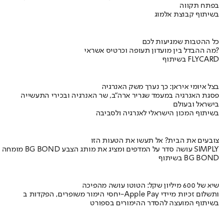
בפתח תקווה
בשיתוף קבוצת אלמוג
כל ההטבות שמגיעות לכם
מה ההבדל בין מועדון תעופה וכרטיס אשראי?
בשיתוף FLYCARD
בצל איומי איראן: כך נערך משק האנרגיה
פסגת האנרגיה במעמד שגריר ארה"ב, שר האנרגיה ובכירי התעשייה
בישראל ובעולם
בשיתוף המכון הישראלי לאנרגיה ולסביבה
צובעים את הבית? אל תעשו את הטעות הזו
מומחה BG BOND עושה סדר על המדפים ומציג את מותג הצבע SIMPLY
בשיתוף BG BOND
שיא של 600 מיליון שקל: הטוטו עושה מהפיכה
יחסי הימור משופרים, הפקדות ב-Apple Pay ותשלום זכיות מיידי
בשיתוף המועצה להסדר ההימורים בספורט