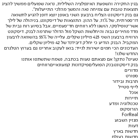
בגין החקירה והשפעת האינפלציה השלילית, נראה שפועלים ממשיך להציג
תוצאות טובות עם צמיחה נאה והמשך מהלכי התייעלות".
גם בנק דיסקונט הצליח ברבעון השני באופן יוצא דופן להגיע לתשואה
דו־ספרתית, של 11%, על ההון. התוצאות של דיסקונט, בניהולה של לילך
אשר־טופילסקי, הושגו ללא רווחים חד־פעמיים, אבל בסיוע רוח גבית של
מדד מחירים גבוה והיחלשות השקל מול הדולר שתרמה לבנק. דיסקונט
הרוויח ברבעון השני 423 מיליון שקלים, עלייה של 55% בהשוואה לרבעון
המקביל. הבנק הודיע כי יחלק דיבידנד של 42 מיליון שקלים.
העדכונים הכי חמים ישירות לנייד: בואו לעקוב אחרינו גם בערוץ הטלגרם
החדש שלנו
!
טעינו? נתקן! אם מצאתם טעות בכתבה, נשמח שתשתפו אותנו
בנק דיסקונט
בנק הפועלים
פיקדונות קמעונאיים
רווחים
מדורים
ספורט
תרבות ובידור
לייף סטייל
אוכל
תיירות
טכנולוגיה ומדע
הורוסקופ
ForReal
מגזין השבוע
דעות
חדשות בארץ
חדשות בעולם