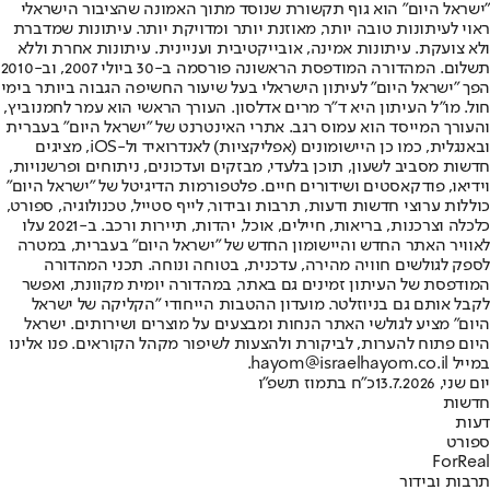
"ישראל היום" הוא גוף תקשורת שנוסד מתוך האמונה שהציבור הישראלי
ראוי לעיתונות טובה יותר, מאוזנת יותר ומדויקת יותר. עיתונות שמדברת
ולא צועקת. עיתונות אמינה, אובייקטיבית ועניינית. עיתונות אחרת וללא
תשלום. המהדורה המודפסת הראשונה פורסמה ב-30 ביולי 2007, וב-2010
הפך "ישראל היום" לעיתון הישראלי בעל שיעור החשיפה הגבוה ביותר בימי
חול. מו"ל העיתון היא ד"ר מרים אדלסון. העורך הראשי הוא עמר לחמנוביץ,
והעורך המייסד הוא עמוס רגב. אתרי האינטרנט של "ישראל היום" בעברית
ובאנגלית, כמו כן היישומונים (אפליקציות) לאנדרואיד ול-iOS, מציגים
חדשות מסביב לשעון, תוכן בלעדי, מבזקים ועדכונים, ניתוחים ופרשנויות,
וידיאו, פודקאסטים ושידורים חיים. פלטפורמות הדיגיטל של "ישראל היום"
כוללות ערוצי חדשות ודעות, תרבות ובידור, לייף סטייל, טכנולוגיה, ספורט,
כלכלה וצרכנות, בריאות, חיילים, אוכל, יהדות, תיירות ורכב. ב-2021 עלו
לאוויר האתר החדש והיישומון החדש של "ישראל היום" בעברית, במטרה
לספק לגולשים חוויה מהירה, עדכנית, בטוחה ונוחה. תכני המהדורה
המודפסת של העיתון זמינים גם באתר, במהדורה יומית מקוונת, ואפשר
לקבל אותם גם בניוזלטר. מועדון ההטבות הייחודי "הקליקה של ישראל
היום" מציע לגולשי האתר הנחות ומבצעים על מוצרים ושירותים. ישראל
היום פתוח להערות, לביקורת ולהצעות לשיפור מקהל הקוראים. פנו אלינו
במייל hayom@israelhayom.co.il.
יום שני, 13.7.2026
כ"ח בתמוז תשפ"ו
חדשות
דעות
ספורט
ForReal
תרבות ובידור