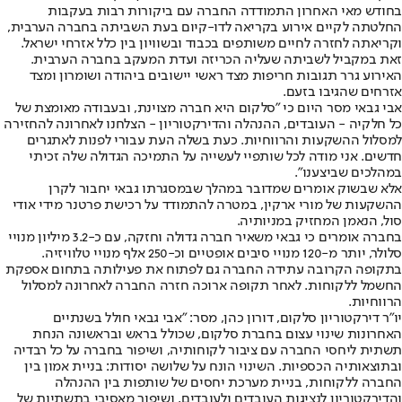
בחודש מאי האחרון התמודדה החברה עם ביקורות רבות בעקבות
החלטתה לקיים אירוע בקריאה לדו-קיום בעת השביתה בחברה הערבית,
וקריאתה לחזרה לחיים משותפים בכבוד ובשוויון בין כלל אזרחי ישראל.
זאת במקביל לשביתה שעליה הכריזה ועדת המעקב בחברה הערבית.
האירוע גרר תגובות חריפות מצד ראשי יישובים ביהודה ושומרון ומצד
אזרחים שהגיבו בזעם.
אבי גבאי מסר היום כי "סלקום היא חברה מצוינת, ובעבודה מאומצת של
כל חלקיה - העובדים, ההנהלה והדירקטוריון - הצלחנו לאחרונה להחזירה
למסלול ההשקעות והרווחיות. כעת בשלה העת עבורי לפנות לאתגרים
חדשים. אני מודה לכל שותפיי לעשייה על התמיכה הגדולה שלה זכיתי
במהלכים שביצענו".
אלא שבשוק אומרים שמדובר במהלך שבמסגרתו גבאי יחבור לקרן
ההשקעות של מורי ארקין, במטרה להתמודד על רכישת פרטנר מידי אודי
סול, הנאמן המחזיק במניותיה.
בחברה אומרים כי גבאי משאיר חברה גדולה וחזקה, עם כ-3.2 מיליון מנויי
סלולר, יותר מ-120 מנויי סיבים אופטיים וכ-250 אלף מנויי טלוויזיה.
בתקופה הקרובה עתידה החברה גם לפתוח את פעילותה בתחום אספקת
החשמל ללקוחות. לאחר תקופה ארוכה חזרה החברה לאחרונה למסלול
הרווחיות.
יו"ר דירקטוריון סלקום, דורון כהן, מסר: "אבי גבאי חולל בשנתיים
האחרונות שינוי עצום בחברת סלקום, שכולל בראש ובראשונה הנחת
תשתית ליחסי החברה עם ציבור לקוחותיה, ושיפור בחברה על כל רבדיה
ובתוצאותיה הכספיות. השינוי הונח על שלושה יסודות: בניית אמון בין
החברה ללקוחות, בניית מערכת יחסים של שותפות בין ההנהלה
והדירקטוריון לנציגות העובדים ולעובדים, ושיפור מאסיבי בתשתיות של