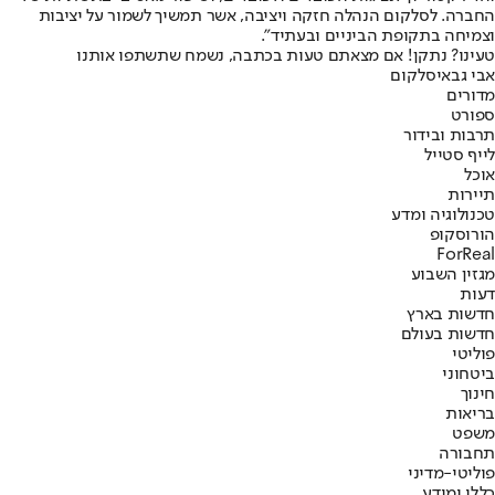
החברה. לסלקום הנהלה חזקה ויציבה, אשר תמשיך לשמור על יציבות
וצמיחה בתקופת הביניים ובעתיד".
טעינו? נתקן! אם מצאתם טעות בכתבה, נשמח שתשתפו אותנו
אבי גבאי
סלקום
מדורים
ספורט
תרבות ובידור
לייף סטייל
אוכל
תיירות
טכנולוגיה ומדע
הורוסקופ
ForReal
מגזין השבוע
דעות
חדשות בארץ
חדשות בעולם
פוליטי
ביטחוני
חינוך
בריאות
משפט
תחבורה
פוליטי-מדיני
כללי ומידע