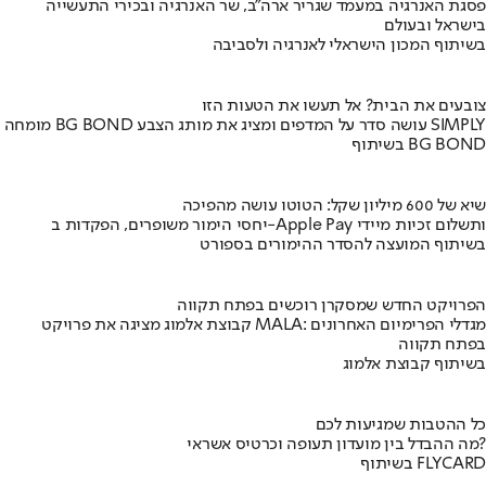
פסגת האנרגיה במעמד שגריר ארה"ב, שר האנרגיה ובכירי התעשייה
בישראל ובעולם
בשיתוף המכון הישראלי לאנרגיה ולסביבה
צובעים את הבית? אל תעשו את הטעות הזו
מומחה BG BOND עושה סדר על המדפים ומציג את מותג הצבע SIMPLY
בשיתוף BG BOND
שיא של 600 מיליון שקל: הטוטו עושה מהפיכה
יחסי הימור משופרים, הפקדות ב-Apple Pay ותשלום זכיות מיידי
בשיתוף המועצה להסדר ההימורים בספורט
הפרויקט החדש שמסקרן רוכשים בפתח תקווה
קבוצת אלמוג מציגה את פרויקט MALA: מגדלי הפרימיום האחרונים
בפתח תקווה
בשיתוף קבוצת אלמוג
כל ההטבות שמגיעות לכם
מה ההבדל בין מועדון תעופה וכרטיס אשראי?
בשיתוף FLYCARD