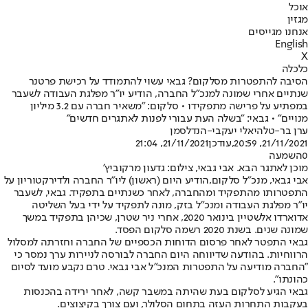
אוכל
מגזין
אנחנו מגייסים
English
X
כלכלה
הסיבה להתפטרות מסלקום? גבאי עשוי להתמודד על רכישת פרטנר
שנתיים אחרי שמונה למנכ"ל החברה, הודיע יו"ר מפלגת העבודה לשעבר
במפתיע על פרישה מתפקידו • סלקום: "משאיר חברה עם 3.2 מיליון
מנויים" • גבאי: "בשלה העת עבורי לפנות לאתגרים חדשים"
ערן בר-טל
היאלי יעקבי-הנדלסמן
21/11/2021, 20:59
,עודכן
21/11/2021, 21:04
0
השמעה
מוכן לאתגר הבא. אבי גבאי, צילום: גדעון מרקוביץ'
אבי גבאי, מנכ"ל סלקום,
הודיע היום (ראשון) ליו"ר החברה ולדירקטוריון על
התפטרותו מהתפקיד ומהחברה
, לאחר כשנתיים בתפקיד. גבאי, לשעבר
יו"ר מפלגת העבודה ומנכ"ל בזק, מונה לתפקיד על ידי בעל השליטה
אדוארדו אלשטיין בינואר 2020, אחרי ניר שטרן, שכיהן בתפקיד במשך
שמונה שנים. בשנת 2020 רשמה סלקום הפסד.
גבאי התפטר לאחר פרסום הדוחות הכספיים של החברה וחזרתה למסלול
הרווחיות. בהודעה שדיווחה היום החברה לבורסה לניירות ערך נמסר כי
"החברה מודיעה על התפטרות המנכ"ל אבי גבאי. טרם נקבע מועד לסיום
כהונתו".
גבאי הגיע לסלקום בעת שהיתה במשבר קשה, לאחר ירידה בהכנסות
בעקבות התחרות העזה בתחום הסלולר, ועם צורך בקיצוצים.