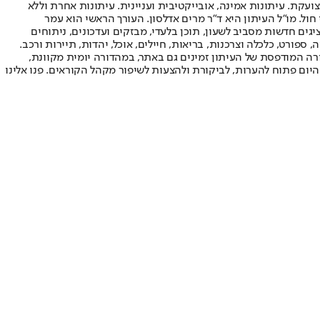
ועקת. עיתונות אמינה, אובייקטיבית ועניינית. עיתונות אחרת וללא
עור החשיפה הגבוה ביותר בימי חול. מו"ל העיתון היא ד"ר מרים אדלסון. העורך הראשי הוא עמר
 והעורך המייסד הוא עמוס רגב. אתרי האינטרנט של "ישראל היום" בעברית ובאנגלית, כמו כן היישומונים (אפליקציות) לאנדרואיד ול-iOS, מציגים חדשות מסביב לשעון, תוכן בלעדי, מבזקים ועדכונים, ניתוחים
, ספורט, כלכלה וצרכנות, בריאות, חיילים, אוכל, יהדות, תיירות ורכב.
דורה המודפסת של העיתון זמינים גם באתר, במהדורה יומית מקוונת,
היום פתוח להערות, לביקורת ולהצעות לשיפור מקהל הקוראים. פנו אלינו