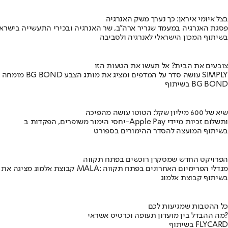
בצל איומי איראן: כך נערך משק האנרגיה
פסגת האנרגיה במעמד שגריר ארה"ב, שר האנרגיה ובכירי התעשייה בישראל
בשיתוף המכון הישראלי לאנרגיה ולסביבה
צובעים את הבית? אל תעשו את הטעות הזו
מומחה BG BOND עושה סדר על המדפים ומציג את מותג הצבע SIMPLY
בשיתוף BG BOND
שיא של 600 מיליון שקל: הטוטו עושה מהפיכה
יחסי הימור משופרים, הפקדות ב-Apple Pay ותשלום זכיות מיידי
בשיתוף המועצה להסדר ההימורים בספורט
הפרויקט החדש שמסקרן רוכשים בפתח תקווה
קבוצת אלמוג מציגה את פרויקט MALA: מגדלי הפרימיום האחרונים בפתח תקווה
בשיתוף קבוצת אלמוג
כל ההטבות שמגיעות לכם
מה ההבדל בין מועדון תעופה וכרטיס אשראי?
בשיתוף FLYCARD