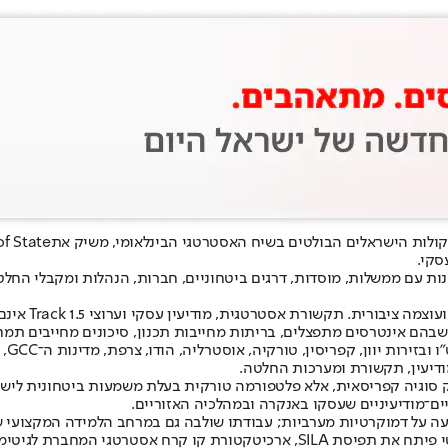
קולות הישראלים הבולטים בשיח האסטרטגי הבינלאומי, משיק את
of State
סקי.
 עם ממשלות, מוסדות, דרגים ביטחוניים, חברות, הנהלות ומקבלי החלטות 
אסטרטגית, מודיעין עסקי וערוצי Track 1.5 אינם נספחים, אלא כלי פעולה בתוך אותה ארכיטקטורה.
 שבהם אינטרסים מתפצלים, בריתות מחייבות תכנון, סיכונים מחייבים תמחו
גל פ
ודיעין, תקשורת ומערכות החלטה.
 סוגיה קפריסאית, אלא פלטפורמה טורקית בעלת משמעות ביטחונית לישראל,
יים־מודיעיניים שעסקו באנקרה ובמהלכיה האזוריים.
ה על דמוקרטיות מערביות; עבודתו שולבה גם במרחב הלמידה המקצועי של
מחבר בין זירות, מסדרונות, שווקים ובריתות. בתיק גרינלנד והצפון הארקטי פיתח את תפיסת