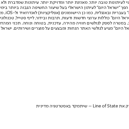
לעיתונות טובה יותר, מאוזנת יותר ומדויקת יותר. עיתונות שמדברת ולא צ
שלום. המהדורה המודפסת הראשונה פורסמה ב-30 ביולי 2007, וב-2010 הפך "ישראל היום" לעיתון הישראלי בעל שי
לחמנוביץ,
ל היום" כוללות ערוצי חדשות ודעות, תרבות ובידור, לייף סטייל, טכנולוגיה
ברית, במטרה לספק לגולשים חוויה מהירה, עדכנית, בטוחה ונוחה. תכני המה
ל היום" מציע לגולשי האתר הנחות ומבצעים על מוצרים ושירותים. ישראל 
ה מדינית