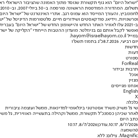
"ישראל היום" הוא גוף תקשורת שנוסד מתוך האמונה שהציבור הישראלי ראוי 
ת
ופרשנויות, וידיאו, פודקאסטים ושידורים חיים. פלטפורמות הדיגיטל של "ישרא
ב-2021 עלו לאוויר האתר החדש והיישומון החדש של "ישראל היום" בע
ואפשר לקבל אותם גם בניוזלטר. מועדון ההטבות הייחודי "הקליקה של ישרא
במייל hayom@israelhayom.co.il.
יום רביעי, 8.7.2026
כ"ג בתמוז תשפ"ו
חדשות
דעות
ספורט
ForReal
תרבות ובידור
אוכל
מגזין
אנחנו מגייסים
English
X
כלכלה
שי גל משיק משרד אסטרטגי בינלאומי למדינאות, ממשל ועוצמה ציבורית
לאחר שכיהן כסמנכ"ל תקשורת, ממשל וקהילה בתעשייה האווירית, גל משיק את Line of State – שיתמקד באסטרטגי
כתב היום
8/7/2026, 10:17
,עודכן
8/7/2026, 10:17
0
השמעה
Magnific. צילום: ללא