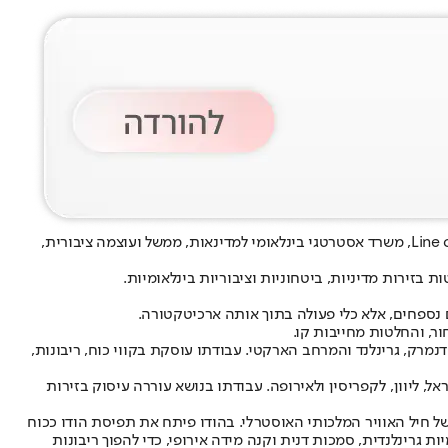
Line 
, משרד אסטרטגי בינלאומי למדינאות, ממשל ועוצמה ציבורית,
בזירות מדיניות, ביטחוניות וציבוריות בינלאומיות.
ר, והחלטות מחייבות קו.
ועל בשנה וחצי האחרונות, בין היתר, מול מוסדות האיחוד האירופי ונאט״ו ובזירות יוון, קפריסין, טורקיה, אוסטרליה, הודו, צרפת, מדינות ה־GCC, דנמרק, גרינלנד והמרחב הארקטי. עבודתו עוסקת בקווי כוח, ריבונות,
 ליוון, לקפריסין ולאירופה. עבודתו בנושא עוררה עיסוק בזירות
 חיל האוויר המלכותי האוסטרלי. בהודו פיתח את תפיסת הודו ככוח
 SILA, ארכיטקטורת קו קרח אסטרטגי המחברת לגיטימיות גרינלנדית, סמכות דנית וקנה מידה אירופי, כדי להפוך ריבונות