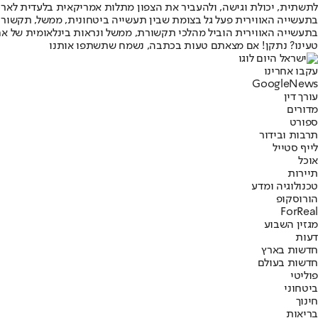
לתשתית, יכולת וגישה, ולהעביר את הצפון מתלות אמריקאית בלעדית לארכ
בתעשייה האווירית פעל גל בצומת שבין תעשייה ביטחונית, ממשל, תקשור
בתעשייה האווירית הוביל מהלכי תקשורת, ממשל ונראות בינלאומית של אח
טעינו? נתקן! אם מצאתם טעות בכתבה, נשמח שתשתפו אותנו
עקבו אחרינו
G
o
o
g
l
e
News
עורך דין
מדורים
ספורט
תרבות ובידור
לייף סטייל
אוכל
תיירות
טכנולוגיה ומדע
הורוסקופ
ForReal
מגזין השבוע
דעות
חדשות בארץ
חדשות בעולם
פוליטי
ביטחוני
חינוך
בריאות