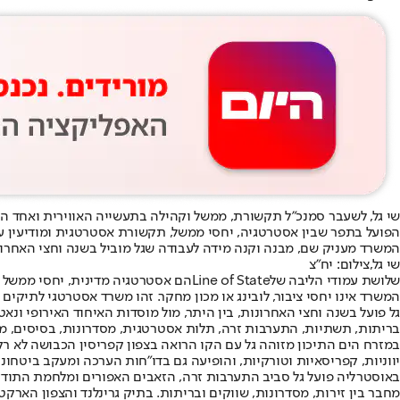
שי גל, לשעבר סמנכ״ל תקשורת, ממשל וקהילה בתעשייה האווירית ואחד ה
הפועל בתפר שבין אסטרטגיה, יחסי ממשל, תקשורת אסטרטגית ומודיעין ע
המשרד מעניק שם, מבנה וקנה מידה לעבודה שגל מוביל בשנה וחצי האחרונות
שי גל,צילום: יח"צ
שלושת עמודי הליבה של
Line of State
הם אסטרטגיה מדינית, יחסי ממשל ועוצמה ציבורית. תקשורת 
המשרד אינו יחסי ציבור, לובינג או מכון מחקר. זהו משרד אסטרטגי לתיקים
בריתות, תשתיות, התערבות זרה, תלות אסטרטגית, מסדרונות, בסיסים, מ
במזרח הים התיכון מזוהה גל עם הקו הרואה בצפון קפריסין הכבושה לא רק
יווניות, קפריסאיות וטורקיות, והופיעה גם בדו״חות הערכה ומעקב ביטחונ
באוסטרליה פועל גל סביב התערבות זרה, הזאבים האפורים ומלחמת התודע