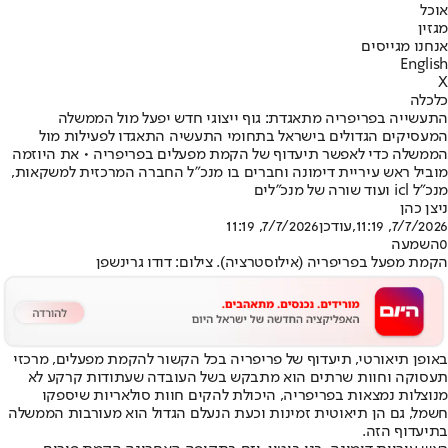
אוכל
מגזין
אנחנו מגייסים
English
X
כלכלה
התעשייה בפריפריה מתאגדת: גוף ייצוגי חדש יפעל מול הממשלה
המעסיקים הגדולים בישראל בתחומי התעשיה התאגדו לפעילות מול
הממשלה כדי לאפשר תיעדוף של הקמת מפעלים בפריפריה • את היוזמה
מוביל ראש עיריית דימונה וחברים בו מנכ״ל החברה המרכזית למשקאות,
מנכ״ל icl ועוד שורה של מנכ״לים
ניצן כהן
7/7/2026, 11:19
,עודכן
7/7/2026, 11:19
0
השמעה
הקמת מפעל בפריפריה (אילוסטרציה). צילום: דודו גרינשפן
באופן תיאורטי, תיעדוף של פריפריה בכל הקשור להקמת מפעלים, מרכזי
תעסוקה וחוות שרתים הוא מתבקש בשל העובדה שעתודות קרקע לא
מנוצלות נמצאות בפריפריה, היכולת להקים חוות סולאריות שיספקו
חשמל, גם הן תיאוטית זמינות וכעת הנעלם הגדול הוא מעורבות הממשלה
בתיעדוף הזה.