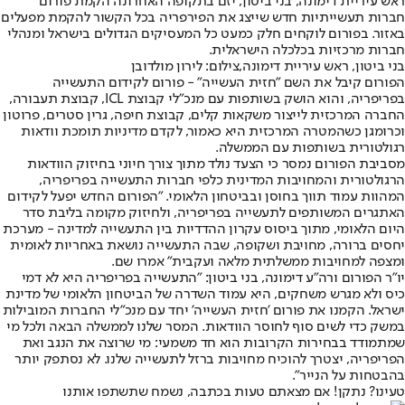
ראש עיריית דימונה, בני ביטון, יזם בתקופה האחרונה הקמת פורום
חברות תעשייתיות חדש שייצג את הפירפריה בכל הקשור להקמת מפעלים
באזור. בפורום לוקחים חלק כמעט כל המעסיקים הגדולים בישראל ומנהלי
חברות מרכזיות בכלכלה הישראלית.
בני ביטון, ראש עיריית דימונה,צילום: לירון מולדובן
הפורום קיבל את השם "חזית העשייה" - פורום לקידום התעשייה
בפריפריה, והוא הושק בשותפות עם מנכ"לי קבוצת ICL, קבוצת תעבורה,
החברה המרכזית לייצור משקאות קלים, קבוצת חיפה, גרין סטרים, פרוטון
וכרומגן כשהמטרה המרכזית היא כאמור, לקדם מדיניות תומכת וודאות
רגולטורית בשותפות עם הממשלה.
מסביבת הפורום נמסר כי הצעד נולד מתוך צורך חיוני בחיזוק הוודאות
הרגולטורית והמחויבות המדינית כלפי חברות התעשייה בפריפריה,
המהוות עמוד תווך בחוסן ובביטחון הלאומי. ״הפורום החדש יפעל לקידום
האתגרים המשותפים לתעשייה בפריפריה, ולחיזוק מקומה בליבת סדר
היום הלאומי, מתוך ביסוס עקרון ההדדיות בין התעשייה למדינה - מערכת
יחסים ברורה, מחויבת ושקופה, שבה התעשייה נושאת באחריות לאומית
ומצפה למחויבות ממשלתית מלאה ועקבית״ אמרו שם.
יו״ר הפורום ורה״ע דימונה, בני ביטון: ״התעשייה בפריפריה היא לא דמי
כיס ולא מגרש משחקים, היא עמוד השדרה של הביטחון הלאומי של מדינת
ישראל. הקמנו את פורום 'חזית העשייה' יחד עם מנכ"לי החברות המובילות
במשק כדי לשים סוף לחוסר הוודאות. המסר שלנו לממשלה הבאה ולכל מי
שמתמודד בבחירות הקרובות הוא חד משמעי: מי שרוצה את הנגב ואת
הפריפריה, יצטרך להוכיח מחויבות ברזל לתעשייה שלנו. לא נסתפק יותר
בהבטחות על הנייר״.
טעינו? נתקן! אם מצאתם טעות בכתבה, נשמח שתשתפו אותנו