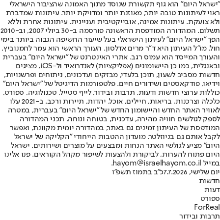
"ישראל היום" הוא גוף תקשורת שנוסד מתוך האמונה שהציבור הישראלי
ראוי לעיתונות טובה יותר, מאוזנת יותר ומדויקת יותר. עיתונות שמדברת
ולא צועקת. עיתונות אמינה, אובייקטיבית ועניינית. עיתונות אחרת וללא
תשלום. המהדורה המודפסת הראשונה פורסמה ב-30 ביולי 2007, וב-2010
הפך "ישראל היום" לעיתון הישראלי בעל שיעור החשיפה הגבוה ביותר בימי
חול. מו"ל העיתון היא ד"ר מרים אדלסון. העורך הראשי הוא עמר לחמנוביץ,
והעורך המייסד הוא עמוס רגב. אתרי האינטרנט של "ישראל היום" בעברית
ובאנגלית, כמו כן היישומונים (אפליקציות) לאנדרואיד ול-iOS, מציגים
חדשות מסביב לשעון, תוכן בלעדי, מבזקים ועדכונים, ניתוחים ופרשנויות,
וידיאו, פודקאסטים ושידורים חיים. פלטפורמות הדיגיטל של "ישראל היום"
כוללות ערוצי חדשות ודעות, תרבות ובידור, לייף סטייל, טכנולוגיה, ספורט,
כלכלה וצרכנות, בריאות, חיילים, אוכל, יהדות, תיירות ורכב. ב-2021 עלו
לאוויר האתר החדש והיישומון החדש של "ישראל היום" בעברית, במטרה
לספק לגולשים חוויה מהירה, עדכנית, בטוחה ונוחה. תכני המהדורה
המודפסת של העיתון זמינים גם באתר, במהדורה יומית מקוונת, ואפשר
לקבל אותם גם בניוזלטר. מועדון ההטבות הייחודי "הקליקה של ישראל
היום" מציע לגולשי האתר הנחות ומבצעים על מוצרים ושירותים. ישראל
היום פתוח להערות, לביקורת ולהצעות לשיפור מקהל הקוראים. פנו אלינו
במייל hayom@israelhayom.co.il.
יום שלישי, 7.7.2026
כ"ב בתמוז תשפ"ו
חדשות
דעות
ספורט
ForReal
תרבות ובידור