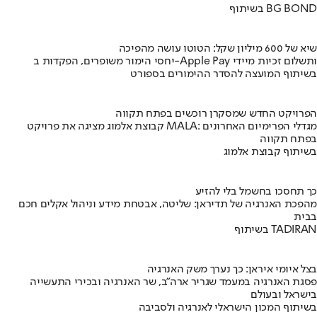
בשיתוף BG BOND
שיא של 600 מיליון שקל: הטוטו עושה מהפיכה
יחסי הימור משופרים, הפקדות ב-Apple Pay ותשלום זכיות מיידי
בשיתוף המועצה להסדר ההימורים בספורט
הפרויקט החדש שמסקרן רוכשים בפתח תקווה
קבוצת אלמוג מציגה את פרויקט MALA: מגדלי הפרימיום האחרונים
בפתח תקווה
בשיתוף קבוצת אלמוג
כך תחסכו בחשמל בלי להזיע
מהפכת האנרגיה של תדיראן: שליטה, אבטחת מידע וניהול אקלים חכם
בבית
בשיתוף TADIRAN
בצל איומי איראן: כך נערך משק האנרגיה
פסגת האנרגיה במעמד שגריר ארה"ב, שר האנרגיה ובכירי התעשייה
בישראל ובעולם
בשיתוף המכון הישראלי לאנרגיה ולסביבה