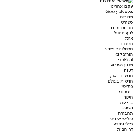
עקבו אחרינו
G
o
o
g
l
e
News
מדורים
ספורט
תרבות ובידור
לייף סטייל
אוכל
תיירות
טכנולוגיה ומדע
הורוסקופ
ForReal
מגזין השבוע
דעות
חדשות בארץ
חדשות בעולם
פוליטי
ביטחוני
חינוך
בריאות
משפט
תחבורה
פוליטי-מדיני
כללי ומידע
דף הבית