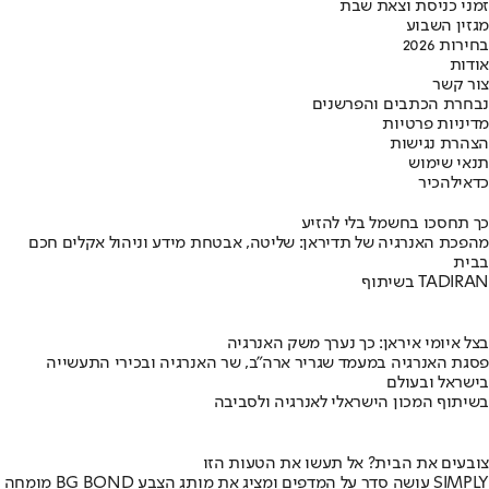
זמני כניסת וצאת שבת
מגזין השבוע
בחירות 2026
אודות
צור קשר
נבחרת הכתבים והפרשנים
מדיניות פרטיות
הצהרת נגישות
תנאי שימוש
כדאי
להכיר
כך תחסכו בחשמל בלי להזיע
מהפכת האנרגיה של תדיראן: שליטה, אבטחת מידע וניהול אקלים חכם
בבית
בשיתוף TADIRAN
בצל איומי איראן: כך נערך משק האנרגיה
פסגת האנרגיה במעמד שגריר ארה"ב, שר האנרגיה ובכירי התעשייה
בישראל ובעולם
בשיתוף המכון הישראלי לאנרגיה ולסביבה
צובעים את הבית? אל תעשו את הטעות הזו
מומחה BG BOND עושה סדר על המדפים ומציג את מותג הצבע SIMPLY