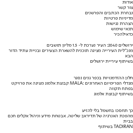
אודות
צור קשר
נבחרת הכתבים והפרשנים
מדיניות פרטיות
הצהרת נגישות
תנאי שימוש
כדאי
להכיר
ירושלים 2040: העיר נערכת ל- 1.5 מליון תושבים
מנכ"לית העירייה מציגה תוכנית להשארת הצעירים ובניית עתיד הדור
הבא
בשיתוף עיריית ירושלים
חלון ההזדמנויות בכפר גנים נסגר
קבוצת אלמוג מציגה את פרויקט MALA: מגדלי הפרימיום האחרונים
בפתח תקווה
בשיתוף קבוצת אלמוג
כך תחסכו בחשמל בלי להזיע
מהפכת האנרגיה של תדיראן: שליטה, אבטחת מידע וניהול אקלים חכם
בבית
בשיתוף TADIRAN