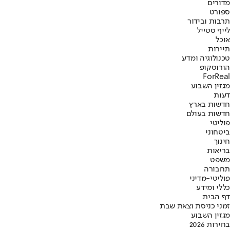
מדורים
ספורט
תרבות ובידור
לייף סטייל
אוכל
תיירות
טכנולוגיה ומדע
הורוסקופ
ForReal
מגזין השבוע
דעות
חדשות בארץ
חדשות בעולם
פוליטי
ביטחוני
חינוך
בריאות
משפט
תחבורה
פוליטי-מדיני
כללי ומידע
דף הבית
זמני כניסת וצאת שבת
מגזין השבוע
בחירות 2026