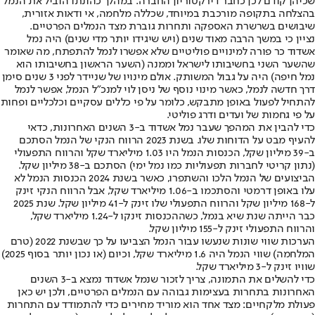
שכיהן קודם לכן כחבר דירקטוריון החברה. במהלך כהונתו הוביל את הנמל
בהצלחה בתקופה מורכבת במיוחד, שכללה מלחמה, אי ודאות אזורית,
שיבושים בשרשרת האספקה ותחרות גוברת מצד הנמלים הפרטיים.
נציין כי במשך הרבה מאוד שנים (ויש שיגידו יותר מדי שנים) היה נמל
אשדוד כר פורה למינויים פוליטיים שלא אפשרו לנמל להתפתח, מה שאומר
שהשער השני בחשיבותו לישראל וממנה (השער הראשון בחשיבותו הוא
נמל חיפה) היה על גבול המשותק. אולם מינויו של שניידר לפני 3 שנים סימן
דרך חדשה לנמל, כאשר מינוי נוסף של ניסן לוי למנכ״ל הנמל, אפשר לנמל
להתחיל לפעול באופן מתבקש, כלומר על פי כללים עסקיים וכלכליים ופחות
על פי גחמות של ועדים ודרג פוליטי.
כדי להבין את המהפך שעבר נמל אשדוד ב-3 השנים האחרונות, כדאי
להעיף מבט על הדוחות שלו. בשנת 2023 הרווח הנקי של הנמל הסתכם
ב-39 מיליון שקל, הכנסות הנמל היו 1.03 מיליארד שקל והרווח התפעולי
(נתון קריטי לחברות תפעוליות כמו נמל ימי) הסתכם ב-38 מיליון שקל.
הביצועים של הנמל הלכו והשתפרו, כאשר בשנת 2024 הכנסות הנמל לא
עלו באופן דרמטי והסתכמו ב-1.06 מיליארד שקל, אבל הרווח הנקי זינק
ל-168 מיליון שקל והרווח התפעולי שלו זינק ל-41 מיליון שקל. שנת 2025
כבר הייתה שנת שיא בנמל, כשההכנסות זינקו ל-1.24 מיליארד שקל,
והרווח התפעולי זינק ל-155 מיליון שקל.
הערכות שווי שונות שנעשו עבור הנמל הצביעו על כך שבשנת 2022 (טרם
המלחמה) שווי הנמל היה 1.6 מיליארד שקל, וכיום (או נכון יותר בסוף 2025)
שוויו זינק ל-3 מיליארד שקל.
כדי להשלים את התמונה, צריך לזכור שנמל אשדוד נמצא ב-3 השנים
האחרונות בתחרות בעצימות גבוהה עם הנמלים הפרטיים, ולכן יש כאן
פעולת מלקחיים: מצד אחד הוא מוריד מחירים כדי להתמודד עם התחרות