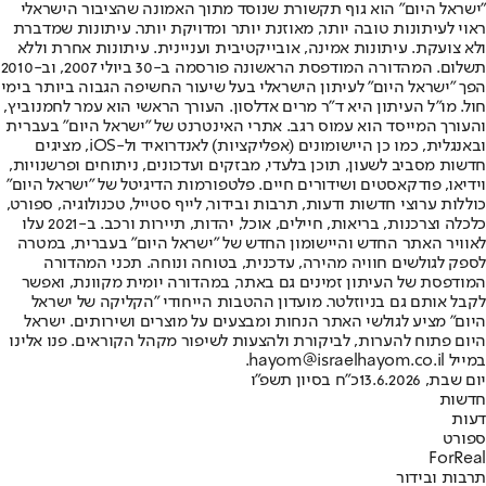
"ישראל היום" הוא גוף תקשורת שנוסד מתוך האמונה שהציבור הישראלי
ראוי לעיתונות טובה יותר, מאוזנת יותר ומדויקת יותר. עיתונות שמדברת
ולא צועקת. עיתונות אמינה, אובייקטיבית ועניינית. עיתונות אחרת וללא
תשלום. המהדורה המודפסת הראשונה פורסמה ב-30 ביולי 2007, וב-2010
הפך "ישראל היום" לעיתון הישראלי בעל שיעור החשיפה הגבוה ביותר בימי
חול. מו"ל העיתון היא ד"ר מרים אדלסון. העורך הראשי הוא עמר לחמנוביץ,
והעורך המייסד הוא עמוס רגב. אתרי האינטרנט של "ישראל היום" בעברית
ובאנגלית, כמו כן היישומונים (אפליקציות) לאנדרואיד ול-iOS, מציגים
חדשות מסביב לשעון, תוכן בלעדי, מבזקים ועדכונים, ניתוחים ופרשנויות,
וידיאו, פודקאסטים ושידורים חיים. פלטפורמות הדיגיטל של "ישראל היום"
כוללות ערוצי חדשות ודעות, תרבות ובידור, לייף סטייל, טכנולוגיה, ספורט,
כלכלה וצרכנות, בריאות, חיילים, אוכל, יהדות, תיירות ורכב. ב-2021 עלו
לאוויר האתר החדש והיישומון החדש של "ישראל היום" בעברית, במטרה
לספק לגולשים חוויה מהירה, עדכנית, בטוחה ונוחה. תכני המהדורה
המודפסת של העיתון זמינים גם באתר, במהדורה יומית מקוונת, ואפשר
לקבל אותם גם בניוזלטר. מועדון ההטבות הייחודי "הקליקה של ישראל
היום" מציע לגולשי האתר הנחות ומבצעים על מוצרים ושירותים. ישראל
היום פתוח להערות, לביקורת ולהצעות לשיפור מקהל הקוראים. פנו אלינו
במייל hayom@israelhayom.co.il.
יום שבת, 13.6.2026
כ"ח בסיון תשפ"ו
חדשות
דעות
ספורט
ForReal
תרבות ובידור