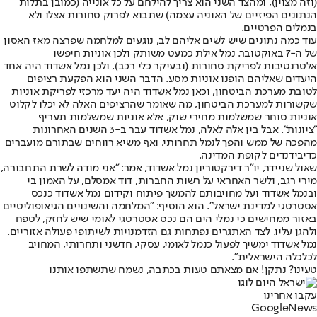
(וזה מצוין), ומהצד השני הוא צריך להילחם על כל אונייה (כמובן בתלות
הנתונים הפיזיים של האוניה עצמה) שתבוא לפרוק סחורות אצלו ולא
בנמלים הפרטיים.
עוד כמה נתונים שיש לשים אליהם לב, נוגעים למלחמה שפרצה מאז האסון
של ה-7 באוקטובר. נמל אילת כמעט משותק ולכן אוניות חיפשו
אלטרנטיבות לפריקת סחורות (ובעיקר כלי רכב), ולכן נמל אשדוד היה אחד
היעדים שאליהם הופנו אוניות מסע. הדבר השני הוא הפקעת רציפים
לטובת מערכת הביטחון, וכאן נמל אשדוד היה יעד מרכזי לפריקת אוניות
שקשורות למערכת הביטחון, מה שאומר שהרציפים האלה לא יכלו לקלוט
אוניות סוחר שמשלמות מחירי שוק, אלא אוניות שמשלמות תעריף
״ציונות״. אבל בין אלה לאלה, נמל אשדוד עבר ב-3 השנים האחרונות
מהפכה של ממש והפך לנמל תחרותי, ואף משיא רווחים שבתורם מועברים
כדיבידנדים לקופת המדינה.
שאול שניידר, יו״ר דירקטוריון נמל אשדוד, אמר: ״אני מודה לשרת התחבורה,
מירי רגב, ולשר האחראי על רשות החברות, דוד אמסלם, על האמון בי
ובנמל אשדוד ועל מחויבותם להמשך פיתוח וקידום נמל אשדוד כנכס
אסטרטגי למדינת ישראל״. הוא הוסיף: ״המלחמה והשינויים הגיאופוליטיים
באזור ממחישים כי נמלי הים הם נכס אסטרטגי לאומי שיש לחזק, לטפח
ולהגן עליו. לצד האתגרים נפתחות גם הזדמנויות לשיתופי פעולה אזוריים.
נמל אשדוד ימשיך לפעול כנמל לאומי, עסקי, חדשני ותחרותי, המחויב
לכלכלה הישראלית״.
טעינו? נתקן! אם מצאתם טעות בכתבה, נשמח שתשתפו אותנו
עקבו אחרינו
G
o
o
g
l
e
News