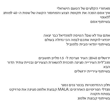
מאחורי הקלעים של הטעם הישראלי
איך אסם הפכה את תקופת הצנע והמחסור הקשה של שנות ה-40 למותג
לאומי?
בשיתוף אסם
אתם עוד לא שם? הטיסה למונדיאל כבר יצאה
יונדאי לוקחת אתכם לבמה הכי גדולה בעולם
בשיתוף יונדאי מבית כלמוביל
ירושלים 2040: העיר נערכת ל- 1.5 מליון תושבים
מנכ"לית העירייה מציגה תוכנית להשארת הצעירים ובניית עתיד הדור
הבא
בשיתוף עיריית ירושלים
חלון ההזדמנויות בכפר גנים נסגר
קבוצת אלמוג מציגה את פרויקט MALA: מגדלי הפרימיום האחרונים
בפתח תקווה
בשיתוף קבוצת אלמוג