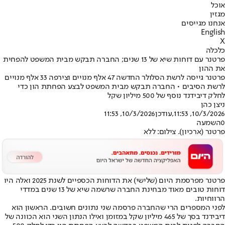
אוכל
מגזין
אנחנו מגייסים
English
X
כלכלה
פרטנר עם דוחות שיא של 13 שנים; החברה תבקש מבית המשפט להפחית
את ההון
פרטנר גייסה לרשת הסלולר החדשה 47 אלף מנויים וצירפה 33 אלף מנויים
לרשת הסיבים • החברה תבקש מבית המשפט לבצע הפחתת הון כדי
לחלק דיבידנד נוסף של 500 מיליון שקל
ניצן כהן
10/3/2026, 11:53
,עודכן
10/3/2026, 11:53
0
השמעה
פרטנר (ארכיון). צילום: ללא
פרטנר מפרסמת היום (שלישי) את הדוחות הכספיים לשנת 2025 ואלה היו
דוחות טובים מאוד מבחינת החברה שרשמה שיא של 13 שנים במדדי
הרווחיות.
לפני המספרים הרי שהחברה פרסמה שני נתונים חשובים. הראשון הוא
דיבידנד בסך של 465 מיליון שקל במזומן ואילו הנתון השני הוא הכוונה של