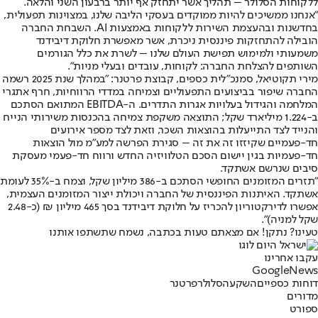
ללקוחות הסלולר – תהליך אשר יתחזק אף יותר ברבעון השני והלאה.
"אנחנו ממשיכים להיות ממוקדים בעסקי הליבה שלנו, במצוינות תפעולית,
בחדשנות ובהעצמת השירות ללקוחות באמצעות AI. השבחת החברה
הובילה להתחזקות פיננסית ניכרת, אשר מאפשרת חלוקת דיבידנד
משמעותי ולמימוש תפישת העולם שלנו – לשרת את כלל הגורמים
השותפים להצלחת החברה: לקוחות, עובדים ובעלי מניות".
מירי תקוטיאל, סמנכ"לית כספים, קבוצת פרטנר: "במהלך שנת 2025 רשמה
החברה שיפור בביצועים התפעוליים וצמיחה במדדי הרווחיות, חרף אתגרי
המלחמה והגידול בעלויות אגרות התדרים. ה-EBITDA המתואם הסתכם
ב-1.224 מיליארד שקל; התוצאה משקפת צמיחה בהכנסות משירותי הנייח
והנייד לצד התייעלות בהוצאות השכר, וזאת לצד מספר אירועים
חד-פעמיים שקיזזו זה את זה – סגירת הפרשה למע"מ מול הוצאות
חד-פעמיות בגין יישום הסכם הטלוויזיה החדש ורווח חד-פעמי מעסקת
סיבים שנרשם אשתקד.
"תזרים המזומנים החופשי הסתכם ב-386 מיליון שקל, וצמח ב-35% לעומת
אשתקד. האיתנות הפיננסית של החברה ויכולת ייצור המזומנים העצמית,
אפשרו לדירקטוריון להכריז על חלוקת דיבידנד בסך 465 מיליון ₪ (כ-2.48
שקל למניה)".
טעינו? נתקן! אם מצאתם טעות בכתבה, נשמח שתשתפו אותנו
עקבו אחרינו
G
o
o
g
l
e
News
דוחות כספיים
השקעה
סלולר
פרטנר
מדורים
ספורט