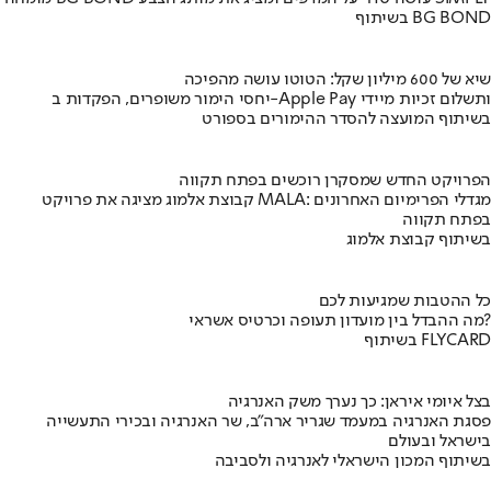
בשיתוף BG BOND
שיא של 600 מיליון שקל: הטוטו עושה מהפיכה
יחסי הימור משופרים, הפקדות ב-Apple Pay ותשלום זכיות מיידי
בשיתוף המועצה להסדר ההימורים בספורט
הפרויקט החדש שמסקרן רוכשים בפתח תקווה
קבוצת אלמוג מציגה את פרויקט MALA: מגדלי הפרימיום האחרונים
בפתח תקווה
בשיתוף קבוצת אלמוג
כל ההטבות שמגיעות לכם
מה ההבדל בין מועדון תעופה וכרטיס אשראי?
בשיתוף FLYCARD
בצל איומי איראן: כך נערך משק האנרגיה
פסגת האנרגיה במעמד שגריר ארה"ב, שר האנרגיה ובכירי התעשייה
בישראל ובעולם
בשיתוף המכון הישראלי לאנרגיה ולסביבה