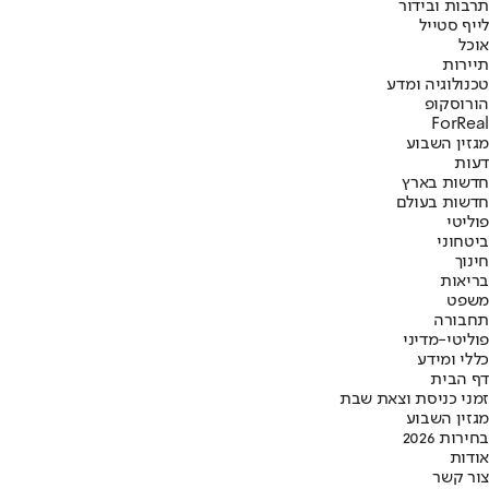
תרבות ובידור
לייף סטייל
אוכל
תיירות
טכנולוגיה ומדע
הורוסקופ
ForReal
מגזין השבוע
דעות
חדשות בארץ
חדשות בעולם
פוליטי
ביטחוני
חינוך
בריאות
משפט
תחבורה
פוליטי-מדיני
כללי ומידע
דף הבית
זמני כניסת וצאת שבת
מגזין השבוע
בחירות 2026
אודות
צור קשר