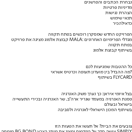
נבחרת הכתבים והפרשנים
מדיניות פרטיות
הצהרת נגישות
תנאי שימוש
כדאי
להכיר
הפרויקט החדש שמסקרן רוכשים בפתח תקווה
קבוצת אלמוג מציגה את פרויקט MALA: מגדלי הפרימיום האחרונים
בפתח תקווה
בשיתוף קבוצת אלמוג
כל ההטבות שמגיעות לכם
מה ההבדל בין מועדון תעופה וכרטיס אשראי?
בשיתוף FLYCARD
בצל איומי איראן: כך נערך משק האנרגיה
פסגת האנרגיה במעמד שגריר ארה"ב, שר האנרגיה ובכירי התעשייה
בישראל ובעולם
בשיתוף המכון הישראלי לאנרגיה ולסביבה
צובעים את הבית? אל תעשו את הטעות הזו
מומחה BG BOND עושה סדר על המדפים ומציג את מותג הצבע SIMPLY