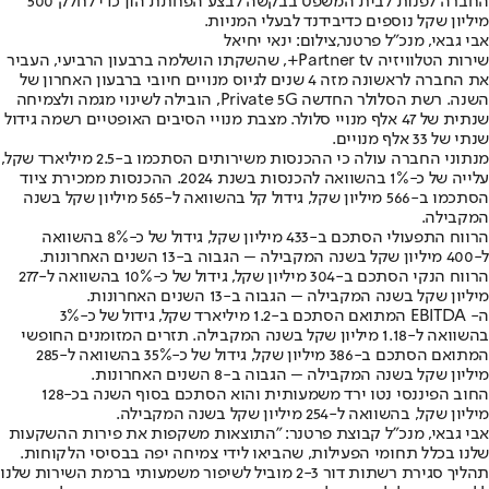
החברה לפנות לבית המשפט בבקשה לבצע הפחתת הון כדי לחלק 500
מיליון שקל נוספים כדיבידנד לבעלי המניות.
אבי גבאי, מנכ"ל פרטנר,צילום: ינאי יחיאל
שירות הטלוויזיה Partner tv+, שהשקתו הושלמה ברבעון הרביעי, העביר
את החברה לראשונה מזה 4 שנים לגיוס מנויים חיובי ברבעון האחרון של
השנה. רשת הסלולר החדשה Private 5G, הובילה לשינוי מגמה ולצמיחה
שנתית של 47 אלף מנויי סלולר. מצבת מנויי הסיבים האופטיים רשמה גידול
שנתי של 33 אלף מנויים.
מנתוני החברה עולה כי ההכנסות משירותים הסתכמו ב-2.5 מיליארד שקל,
עלייה של כ-1% בהשוואה להכנסות בשנת 2024. ההכנסות ממכירת ציוד
הסתכמו ב-566 מיליון שקל, גידול קל בהשוואה ל-565 מיליון שקל בשנה
המקבילה.
הרווח התפעולי הסתכם ב-433 מיליון שקל, גידול של כ-8% בהשוואה
ל-400 מיליון שקל בשנה המקבילה – הגבוה ב-13 השנים האחרונות.
הרווח הנקי הסתכם ב-304 מיליון שקל, גידול של כ-10% בהשוואה ל-277
מיליון שקל בשנה המקבילה – הגבוה ב-13 השנים האחרונות.
ה- EBITDA המתואם הסתכם ב-1.2 מיליארד שקל, גידול של כ-3%
בהשוואה ל-1.18 מיליון שקל בשנה המקבילה. תזרים המזומנים החופשי
המתואם הסתכם ב-386 מיליון שקל, גידול של כ-35% בהשוואה ל-285
מיליון שקל בשנה המקבילה – הגבוה ב-8 השנים האחרונות.
החוב הפיננסי נטו ירד משמעותית והוא הסתכם בסוף השנה בכ-128
מיליון שקל, בהשוואה ל-254 מיליון שקל בשנה המקבילה.
אבי גבאי, מנכ"ל קבוצת פרטנר: "התוצאות משקפות את פירות ההשקעות
שלנו בכלל תחומי הפעילות, שהביאו לידי צמיחה יפה בבסיסי הלקוחות.
תהליך סגירת רשתות דור 2-3 מוביל לשיפור משמעותי ברמת השירות שלנו