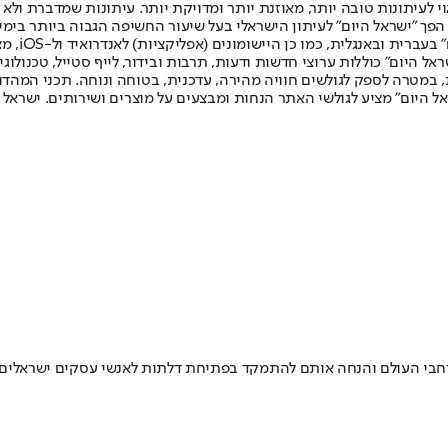
לעיתונות טובה יותר, מאוזנת יותר ומדויקת יותר. עיתונות שמדברת ולא צ
שלום. המהדורה המודפסת הראשונה פורסמה ב-30 ביולי 2007, וב-2010 הפך "ישראל היום" לעיתון הישראלי בעל שי
לחמנוביץ,
ל היום" כוללות ערוצי חדשות ודעות, תרבות ובידור, לייף סטייל, טכנולוגיה
ברית, במטרה לספק לגולשים חוויה מהירה, עדכנית, בטוחה ונוחה. תכני המה
ל היום" מציע לגולשי האתר הנחות ומבצעים על מוצרים ושירותים. ישראל 
רחבי העולם והנחה אותם להתמקד בפתיחת דלתות לאנשי עסקים ישראלים