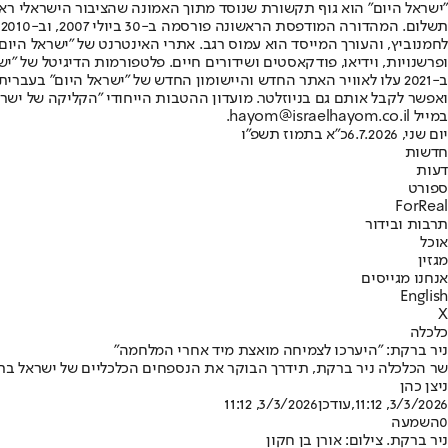
"ישראל היום" הוא גוף תקשורת שנוסד מתוך האמונה שהציבור הישראלי ראוי 
ת
ופרשנויות, וידיאו, פודקאסטים ושידורים חיים. פלטפורמות הדיגיטל של "ישרא
ב-2021 עלו לאוויר האתר החדש והיישומון החדש של "ישראל היום" בע
ואפשר לקבל אותם גם בניוזלטר. מועדון ההטבות הייחודי "הקליקה של ישרא
במייל hayom@israelhayom.co.il.
יום שני, 6.7.2026
כ"א בתמוז תשפ"ו
חדשות
דעות
ספורט
ForReal
תרבות ובידור
אוכל
מגזין
אנחנו מגייסים
English
X
כלכלה
ניר ברקת: "היערכו לצמיחה מואצת מיד אחרי המלחמה"
שר הכלכלה ניר ברקת, תידרך הבוקר את הנספחים הכלכליים של ישראל ב
ניצן כהן
3/3/2026, 11:12
,עודכן
3/3/2026, 11:12
0
השמעה
ניר ברקת. צילום: אורן בן חקון