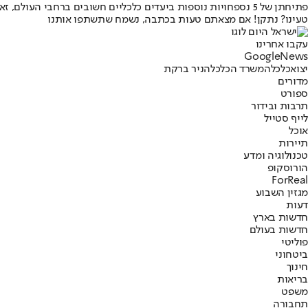
פתיחתן של 5 נספחויות נוספות ביעדים כלכליים חשובים ברחבי העולם, זאת כחלק ממדיניות השר ברקת לחיזוק מערך סחר החוץ בעולם.
טעינו? נתקן! אם מצאתם טעות בכתבה, נשמח שתשתפו אותנו
עקבו אחרינו
G
o
o
g
l
e
News
יצוא
כלכלה
משרד הכלכלה
ניר ברקת
מדורים
ספורט
תרבות ובידור
לייף סטייל
אוכל
תיירות
טכנולוגיה ומדע
הורוסקופ
ForReal
מגזין השבוע
דעות
חדשות בארץ
חדשות בעולם
פוליטי
ביטחוני
חינוך
בריאות
משפט
תחבורה