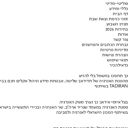
פוליטי-מדיני
כללי ומידע
דף הבית
זמני כניסת וצאת שבת
מגזין השבוע
בחירות 2026
אודות
צור קשר
נבחרת הכתבים והפרשנים
מדיניות פרטיות
הצהרת נגישות
תנאי שימוש
כדאי
להכיר
כך תחסכו בחשמל בלי להזיע
מהפכת האנרגיה של תדיראן: שליטה, אבטחת מידע וניהול אקלים חכם בבי
בשיתוף TADIRAN
בצל איומי איראן: כך נערך משק האנרגיה
פסגת האנרגיה במעמד שגריר ארה"ב, שר האנרגיה ובכירי התעשייה בישראל
בשיתוף המכון הישראלי לאנרגיה ולסביבה