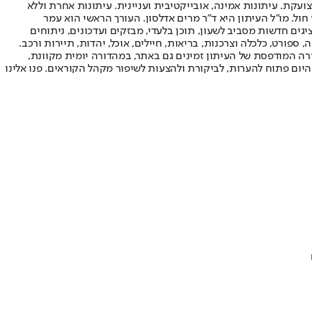
ועקת. עיתונות אמינה, אובייקטיבית ועניינית. עיתונות אחרת וללא
עור החשיפה הגבוה ביותר בימי חול. מו"ל העיתון היא ד"ר מרים אדלסון. העורך הראשי הוא עמר
 והעורך המייסד הוא עמוס רגב. אתרי האינטרנט של "ישראל היום" בעברית ובאנגלית, כמו כן היישומונים (אפליקציות) לאנדרואיד ול-iOS, מציגים חדשות מסביב לשעון, תוכן בלעדי, מבזקים ועדכונים, ניתוחים
, ספורט, כלכלה וצרכנות, בריאות, חיילים, אוכל, יהדות, תיירות ורכב.
דורה המודפסת של העיתון זמינים גם באתר, במהדורה יומית מקוונת,
היום פתוח להערות, לביקורת ולהצעות לשיפור מקהל הקוראים. פנו אלינו