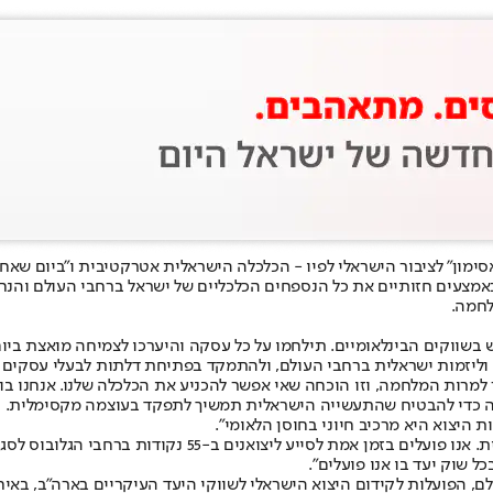
מון" לציבור הישראלי לפיו - הכלכלה הישראלית אטרקטיבית ו"ביום שאחרי
לחמה.
שווקים הבינלאומיים. תילחמו על כל עסקה והיערכו לצמיחה מואצת ביום ש
וליזמות ישראלית ברחבי העולם, ולהתמקד בפתיחת דלתות לבעלי עסקים 
מלאה כדי להבטיח שהתעשייה הישראלית תמשיך לתפקד בעוצמה מקסימלית.
 היצוא היא מרכיב חיוני בחוסן הלאומי".
​ראש מינהל סחר חוץ, רועי פישר: "אין לנו פריבילגיה להמתין ל
ל שוק יעד בו אנו פועלים".
 סחר חוץ מפעיל 55 נספחויות כלכליות בעולם, הפועלות לקידום היצוא הישראלי לשווקי היעד ה