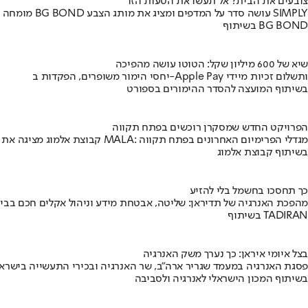
צובעים את הבית? אל תעשו את הטעות הזו
מומחה BG BOND עושה סדר על המדפים ומציג את מותג הצבע SIMPLY
בשיתוף BG BOND
שיא של 600 מיליון שקל: הטוטו עושה מהפיכה
יחסי הימור משופרים, הפקדות ב-Apple Pay ותשלום זכיות מיידי
בשיתוף המועצה להסדר ההימורים בספורט
הפרויקט החדש שמסקרן רוכשים בפתח תקווה
קבוצת אלמוג מציגה את פרויקט MALA: מגדלי הפרימיום האחרונים בפתח תקווה
בשיתוף קבוצת אלמוג
כך תחסכו בחשמל בלי להזיע
מהפכת האנרגיה של תדיראן: שליטה, אבטחת מידע וניהול אקלים חכם בבי
בשיתוף TADIRAN
בצל איומי איראן: כך נערך משק האנרגיה
פסגת האנרגיה במעמד שגריר ארה"ב, שר האנרגיה ובכירי התעשייה בישראל
בשיתוף המכון הישראלי לאנרגיה ולסביבה