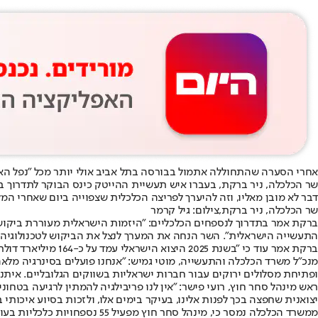
אחרי הסערה שהתחוללה אתמול בבורסה בתל אביב אולי יותר מכל "נפל האסי
דבר לא מובן מאליו, וזה להיערך לפריצה הכלכלית שצפוייה ביום שאחרי המ
שר הכלכלה, ניר ברקת,צילום: גיל קרמר
ברקת אמר בתדרוך לנספחים הכלכליים: "היזמות הישראלית מעוררת ביקוש ב
התעשייה הישראלית". השר הנחה את המערך לנצל את הביקוש לטכנולוגיה 
ברקת אמר עוד כי "בשנת 2025 היצוא הישראלי עמד על כ-164 מיליארד דולר למרות המלחמה, וזו הוכחה שאי אפשר להכניע את הכלכלה שלנו. אנחנו בונים היום את הזינוק האדיר שצפוי ביום שאחרי".
מנכ"ל משרד הכלכלה והתעשייה, מוטי גמיש: "אנחנו פועלים בסינרגיה 
ופתיחת מסלולים ירוקים עבור חברות ישראליות בשווקים הגלובליים. איתנות
יצואנית שחפצה בכך לפנות אלינו, בעיקר בימים אלו, ולזכות בסיוע איכותי בכ
ממשרד הכלכלה נמסר כי, מינהל