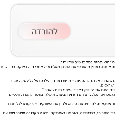
" היא תהיה במקום טוב עוד יותר.
שר הכלכלה, ניר ברקת, בעברו איש תעשיית ההייטק כינס הבוקר לתדרוך באמצעים חזותיים את כל הנספחים הכלכליים של ישראל ברחבי העולם והנחה אותם, באופן תיאורטי את המובן מאליו אבל אחרי ה-7 באוקטובר - שום
אחרי. אל תחכו לפניות - תייצרו אותן. הילחמו על כל עסקה עבור
ישראלים.
 הנספחים הכלכליים הם הזרוע הביצועית שלנו בשטח להסרת חסמים
רגיעה בטחונית. אנו פועלים בזמן אמת לסייע ליצואנים ב-55 נקודות ברחבי הגלובוס לסגור עסקאות, להרחיב את היצוא ולגוון את השווקים. אני קורא לכל חברה
עיקריים בארה"ב, באיחוד האירופי, בבריטניה, באסיה ובאפריקה. בשנה הקרובה יישבר שיא עם