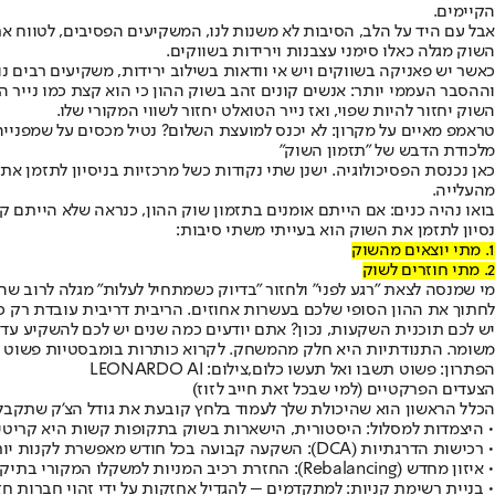
הקיימים.
אבל עם היד על הלב, הסיבות לא משנות לנו, המשקיעים הפסיבים, לטווח א
השוק מגלה כאלו סימני עצבנות וירידות בשווקים.
כאשר יש פאניקה בשווקים ויש אי וודאות בשילוב ירידות, משקיעים רבים נ
וההסבר העממי יותר: אנשים קונים זהב בשוק ההון כי הוא קצת כמו נייר 
השוק יחזור להיות שפוי, ואז נייר הטואלט יחזור לשווי המקורי שלו.
טראמפ מאיים על מקרון: לא יכנס למועצת השלום? נטיל מכסים על שמפנייה 
מלכודת הדבש של "תזמון השוק"
כאן נכנסת הפסיכולוגיה. ישנן שתי נקודות כשל מרכזיות בניסיון לתזמן את
מהעלייה.
בואו נהיה כנים: אם הייתם אומנים בתזמון שוק ההון, כנראה שלא הייתם ק
נסיון לתזמן את השוק הוא בעייתי משתי סיבות:
1. מתי יוצאים מהשוק
2. מתי חוזרים לשוק
מי שמנסה לצאת "רגע לפני" ולחזור "בדיוק כשמתחיל לעלות" מגלה לרוב ש
לחתוך את ההון הסופי שלכם בעשרות אחוזים. הריבית דריבית עובדת רק כשה
משומר. התנודתיות היא חלק מהמשחק. לקרוא כותרות בומבסטיות פשוט ל
הפתרון: פשוט תשבו ואל תעשו כלום,צילום: LEONARDO AI
הצעדים הפרקטיים (למי שבכל זאת חייב לזוז)
הכלל הראשון הוא שהיכולת שלך לעמוד בלחץ קובעת את גודל הצ'ק שתקבל
• היצמדות למסלול: היסטורית, הישארות בשוק בתקופות קשות היא קריטית 
• רכישות הדרגתיות (DCA): השקעה קבועה בכל חודש מאפשרת לקנות יותר כשהמחירים נמוכים.
• איזון מחדש (Rebalancing): החזרת רכיב המניות למשקלו המקורי בתיק.
• בניית רשימת קניות: למתקדמים – להגדיל אחזקות על ידי זהוי חברות חז