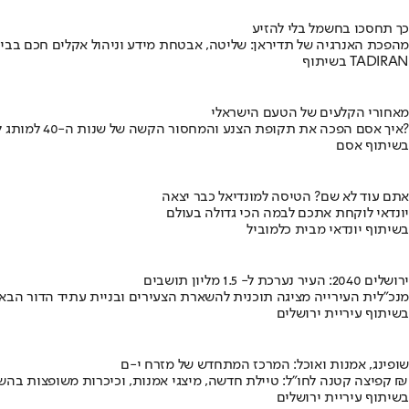
כך תחסכו בחשמל בלי להזיע
מהפכת האנרגיה של תדיראן: שליטה, אבטחת מידע וניהול אקלים חכם בבי
בשיתוף TADIRAN
מאחורי הקלעים של הטעם הישראלי
איך אסם הפכה את תקופת הצנע והמחסור הקשה של שנות ה-40 למותג לאומי?
בשיתוף אסם
אתם עוד לא שם? הטיסה למונדיאל כבר יצאה
יונדאי לוקחת אתכם לבמה הכי גדולה בעולם
בשיתוף יונדאי מבית כלמוביל
ירושלים 2040: העיר נערכת ל- 1.5 מליון תושבים
מנכ"לית העירייה מציגה תוכנית להשארת הצעירים ובניית עתיד הדור הבא
בשיתוף עיריית ירושלים
שופינג, אמנות ואוכל: המרכז המתחדש של מזרח י-ם
קפיצה קטנה לחו"ל: טיילת חדשה, מיצגי אמנות, וכיכרות משופצות בהשקעה של 100 מיליון ₪
בשיתוף עיריית ירושלים