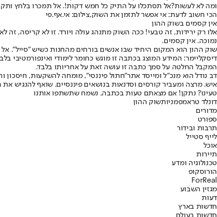
ומה לא לעשות?
אל תסתכלו על התיק כל חמש דקות!. אל תמכרו בלחץ ותקבע
הכי חשוב לדעת: אי אפשר לתזמן את השוק,צילום: אי.אף.פי
אין קסמים בשוק ההון
אלו רק ירידות, זה טבעי! ככה השוק מתנהג עולה ויורד. זו לא קריסה, זה ל
נמוכה. אין קסמים.
שוק ההון הוא המקום היחיד שבו אנשים בורחים מהחנות כשיש "סייל". אל 
דיסקליימר: המידע המוצג בכתבה זו מוגש כחומר לימודי ואינפורמטיבי בלבד
המקבל החלטה על סמך כתבה זו עושה זאת על אחריותו בלבד.
דב נודל הוא מנכ"ל ומייסד אתר
"חתול פיננסי"
, מומחה להשקעות, חיסכון והת
איש. מרצה ומעביר קורסים וסדנאות בנושאים פיננסיים. שואף להנגיש את ה
טעינו? נתקן! אם מצאתם טעות בכתבה, נשמח שתשתפו אותנו
דונלד טראמפ
מניות
שוק ההון
מדורים
ספורט
תרבות ובידור
לייף סטייל
אוכל
תיירות
טכנולוגיה ומדע
הורוסקופ
ForReal
מגזין השבוע
דעות
חדשות בארץ
חדשות בעולם