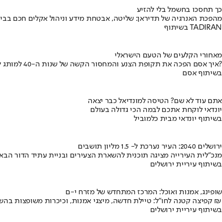
כך תחסכו בחשמל בלי להזיע
מהפכת האנרגיה של תדיראן: שליטה, אבטחת מידע וניהול אקלים חכם בבי
בשיתוף TADIRAN
מאחורי הקלעים של הטעם הישראלי
איך אסם הפכה את תקופת הצנע והמחסור הקשה של שנות ה-40 למותג לאומי?
בשיתוף אסם
אתם עוד לא שם? הטיסה למונדיאל כבר יצאה
יונדאי לוקחת אתכם לבמה הכי גדולה בעולם
בשיתוף יונדאי מבית כלמוביל
ירושלים 2040: העיר נערכת ל- 1.5 מליון תושבים
מנכ"לית העירייה מציגה תוכנית להשארת הצעירים ובניית עתיד הדור הבא
בשיתוף עיריית ירושלים
שופינג, אמנות ואוכל: המרכז המתחדש של מזרח י-ם
קפיצה קטנה לחו"ל: טיילת חדשה, מיצגי אמנות, וכיכרות משופצות בהשקעה של 100 מיליון ₪
בשיתוף עיריית ירושלים