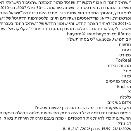
"ישראל היום" הוא גוף תקשורת שנוסד מתוך האמונה שהציבור הישראלי ראוי 
ת
ופרשנויות, וידיאו, פודקאסטים ושידורים חיים. פלטפורמות הדיגיטל של "ישרא
ב-2021 עלו לאוויר האתר החדש והיישומון החדש של "ישראל היום" בע
ואפשר לקבל אותם גם בניוזלטר. מועדון ההטבות הייחודי "הקליקה של ישרא
במייל hayom@israelhayom.co.il.
יום חמישי, 4.6.2026
י"ט בסיון תשפ"ו
חדשות
דעות
ספורט
ForReal
תרבות ובידור
אוכל
מגזין
אנחנו מגייסים
English
X
כלכלה
אדום בעיניים
תיק ההשקעות יורד: מה הדבר הכי נכון לעשות עכשיו?
בימים האחרונים נדמה שכל הצצה בתיק ההשקעות מלווה בבהלה בעקבות ה
ההשקעות כדי לראות את ההפסדים • ממה בעצם נגרמות הירידות בשוק, ומ
דב נודל
21/1/2026, 15:59
,עודכן
21/1/2026, 18:18