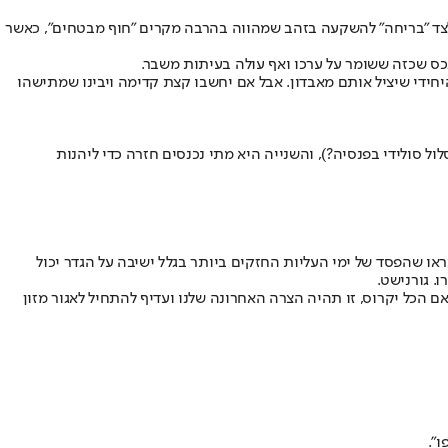
, לצד "בריחה" להשקעה בזהב שמהווה בהרבה מקרים "חוף מבטחים", כאשר
נכס שכזה ששומר על ערכו ואף עולה בעיתות משבר.
יחידי שיציל אותם מאבדון. אבל אם יחשבו קצת קדימה ויבינו שמתישהו
ול סולידי בפנסיה?), והשנייה היא מתי נכנסים חזרה כדי ליהנות
או שהפסד של ימי העליות החזקים ביותר בגלל ישיבה על הגדר יכול
. גורנישט.
 יודעים כמה שנים יש לכם להשקיע עד הפנסיה? אתם זוכרים שקניתם קרן סל מחקה מדד S&P 500 לטווח ארוך? אם הכל יקרוס, זו תהיה הצרה האחרונה שלנו ועדיף להתחיל לאגור מזון
".