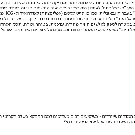
לעיתונות טובה יותר, מאוזנת יותר ומדויקת יותר. עיתונות שמדברת ולא צ
שלום. המהדורה המודפסת הראשונה פורסמה ב-30 ביולי 2007, וב-2010 הפך "ישראל היום" לעיתון הישראלי בעל שי
לחמנוביץ,
ל היום" כוללות ערוצי חדשות ודעות, תרבות ובידור, לייף סטייל, טכנולוגיה
ברית, במטרה לספק לגולשים חוויה מהירה, עדכנית, בטוחה ונוחה. תכני המה
ל היום" מציע לגולשי האתר הנחות ומבצעים על מוצרים ושירותים. ישראל 
מדדים שיורדים • משקיעים רבים מעדיפים למכור דווקא בשלב הקריטי ה
ה הצעדים שכדאי לפעול לפיהם כרגע?