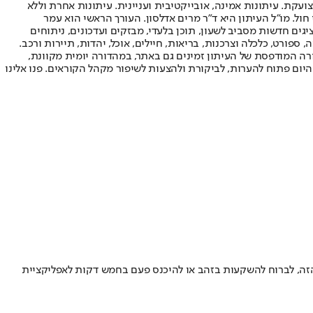
ועקת. עיתונות אמינה, אובייקטיבית ועניינית. עיתונות אחרת וללא
עור החשיפה הגבוה ביותר בימי חול. מו"ל העיתון היא ד"ר מרים אדלסון. העורך הראשי הוא עמר
 והעורך המייסד הוא עמוס רגב. אתרי האינטרנט של "ישראל היום" בעברית ובאנגלית, כמו כן היישומונים (אפליקציות) לאנדרואיד ול-iOS, מציגים חדשות מסביב לשעון, תוכן בלעדי, מבזקים ועדכונים, ניתוחים
, ספורט, כלכלה וצרכנות, בריאות, חיילים, אוכל, יהדות, תיירות ורכב.
דורה המודפסת של העיתון זמינים גם באתר, במהדורה יומית מקוונת,
היום פתוח להערות, לביקורת ולהצעות לשיפור מקהל הקוראים. פנו אלינו
זה, לברוח להשקעות בזהב או להיכנס פעם בחמש דקות לאפליקציית