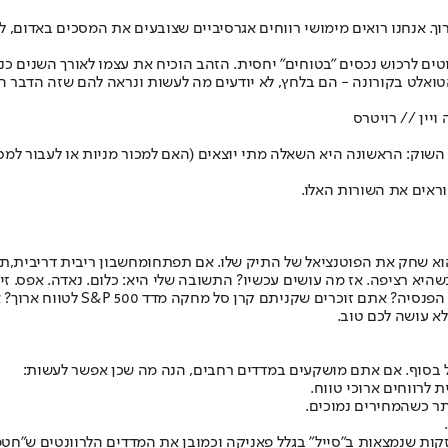
רוך. אנחנו רואים מימושי רווחים אגרסיביים שצובעים את המסכים באדום
וטים לרכוש נכסים "בטוחים" יחסית. הזהב הוכיח את עצמו לאורך השנים כ
הטואלט בקורונה - הם בלחץ, לא יודעים מה לעשות ונראה להם שזה הדבר ה
ויין // רויטרס
 השוק: הראשונה היא השאלה מתי יוצאים (האם למכור מניות או לעבור למסל
וראים את השורות האלו.
הוא שחק את הפוטנציאל של התיק שלו. אם תפתחו
מחשבון ריבית דריבית,
תר
יא רציפה. אז מה עושים עכשיו? התשובה שלי היא: כלום. נאדה. אפס. זירו
יש לכם תוכנית השקעות, נכון? אתם
א עושה לכם טוב.
 בסוף. אם אתם מושקעים במדדים רחבים, הנה מה שכן אפשר לעשות:
לרווחים ארוכי טווח.
קות שנמצאות ב"סייל" בגלל פאניקה וכמובן את המדדים הלרוונטים ש"חטפו