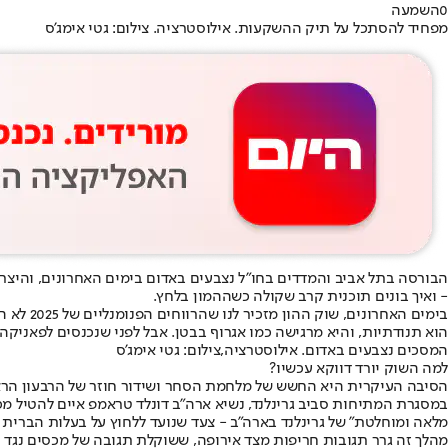
0
השמעה
מפחיד להסתכל על תיק ההשקעות. אילוסטרציה. צילום: גטי אימג'ס
הבורסה בתל אביב והמדדים בחו"ל נצבעים באדום בימים האחרונים, והיצר
- ואיך בונים תוכנית קרב שקולה כשההמון בלחץ.
הוא תנודתיות, והיא מרגישה כמו אגרוף בבטן. אבל לפני שנכנסים לפאניקה
המסכים נצבעים באדום. אילוסטרציה,צילום: גטי אימג'ס
למה השוק יורד דווקא עכשיו?
הסיבה העיקרית היא החשש של מלחמת הסחר ושידור חוזר של הרבעון הראשון של שנת 2025, כאשר שוק ההון ירד בכ-20% בגלל ההצהרות של טראמפ. הפעם על הפרק סוגית השליטה בג
מלאה ומוחלטת" של גרינלנד בארה״ב - צעד שנועד ללחוץ על בעלות הברית 
מהלך זה גרר תגובות חריפות מצד אירופה, ששוקלת תגובה של מכסים נגד ס