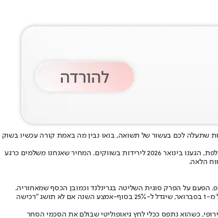
ות שתעלה לכם בעשור של תשואה, בואו נבין מה באמת קורה עכשיו בשוק
בימים האחרונים, שוק ההון מזכיר לנו שהרווחים הפנומנליים של 2025 לא הגיעו בחינם. אחרי זינוק בתשואה דו ספרתית במדדים המובילים בשנה החולפת, הגענו בינואר 2026 לירידות בשווקים. המחיר שאנחנו משלמים כרגע
וח הלאה.
במסגרת המתיחות סביב גרינלנד, נשיא ארה״ב דונלד טראמפ איים להטיל מכס של 10% על ייבוא מארצות כמו דנמרק, גרמניה, צרפת, בריטניה ועוד החל מ-1 בפברואר, שיגדל ל-25% בסוף-אמצע השנה אם לא תושג "רכישה
רופי, כשהוא נתפס ככלי לחץ גיאופוליטי שבולם את הסכמי הסחר