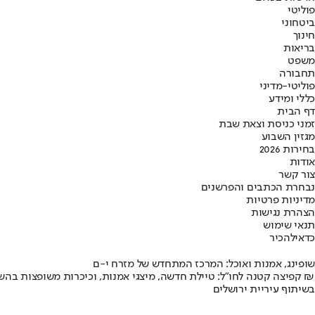
פוליטי
ביטחוני
חינוך
בריאות
משפט
תחבורה
פוליטי-מדיני
כללי ומידע
דף הבית
זמני כניסת וצאת שבת
מגזין השבוע
בחירות 2026
אודות
צור קשר
נבחרת הכתבים והפרשנים
מדיניות פרטיות
הצהרת נגישות
תנאי שימוש
כדאי
להכיר
שופינג, אמנות ואוכל: המרכז המתחדש של מזרח י-ם
קפיצה קטנה לחו"ל: טיילת חדשה, מיצגי אמנות, וכיכרות משופצות בהשקעה של 100 מיליון ₪
בשיתוף עיריית ירושלים