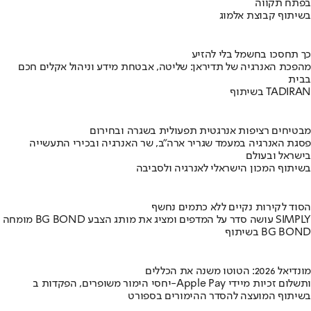
בפתח תקווה
בשיתוף קבוצת אלמוג
כך תחסכו בחשמל בלי להזיע
מהפכת האנרגיה של תדיראן: שליטה, אבטחת מידע וניהול אקלים חכם
בבית
בשיתוף TADIRAN
מבטיחים רציפות אנרגטית תפעולית בשגרה ובחירום
פסגת האנרגיה במעמד שגריר ארה"ב, שר האנרגיה ובכירי התעשייה
בישראל ובעולם
בשיתוף המכון הישראלי לאנרגיה ולסביבה
הסוד לקירות נקיים ללא כתמים נחשף
מומחה BG BOND עושה סדר על המדפים ומציג את מותג הצבע SIMPLY
בשיתוף BG BOND
מונדיאל 2026: הטוטו משנה את הכללים
יחסי הימור משופרים, הפקדות ב-Apple Pay ותשלום זכיות מיידי
בשיתוף המועצה להסדר ההימורים בספורט