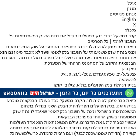
אוכל
מגזין
אנחנו מגייסים
English
X
כלכלה
קרב במשקל כבד: בנק הפועלים הגדיל את נתח השוק במשכנתאות על
חשבון לאומי | כל הפרטים
כזאת כבר מזמן לא היה לנו: בנק הפועלים הסתער על שוק המשכנתאות
ונגס בנתח שוק משמעותי על חשבון בנק לאומי שעד לא מכבר סימן גם הוא
את תחום המשכנתאות כיעד מרכזי שלו • כל הפרטים על הדרמה במערכת
הבנקאית והקרב על הסיגמנט הרווחי של המערכת
ניצן כהן
21/5/2025, 09:50
,עודכן
21/5/2025, 09:50
0
השמעה
בניין הנהלת בנק הפועלים בת"א. צילום: קוקו
כזאת כבר מזמן לא היה לנו. הקרב במשקל כבד בעולם הבנקאות מוכרע
בנוק אואט. בנק הפועלים הפך להיות הבנק השני בגודלו בתחום
המשכנתאות בישראל וזאת על חשבון בנק לאומי שאיבד לו נתח שוק
משמעותי בשוק הרווחי במערכת הבנקאית.
עכשיו נסביר לרגע את הדברים. עולם המשכנתאות הוא אחד העולמות
האטרקטיביים ביותר לבנקים. מדובר בהלוואה לטווח ארוך עם בטוחה
קשיחה (הדירה שממושכנת לבנק) ועם ריבית נחמדה, כך שלמעשה כל