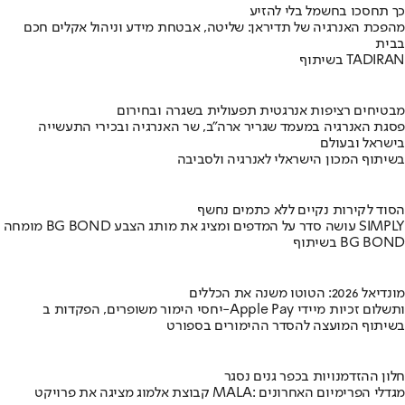
כך תחסכו בחשמל בלי להזיע
מהפכת האנרגיה של תדיראן: שליטה, אבטחת מידע וניהול אקלים חכם
בבית
בשיתוף TADIRAN
מבטיחים רציפות אנרגטית תפעולית בשגרה ובחירום
פסגת האנרגיה במעמד שגריר ארה"ב, שר האנרגיה ובכירי התעשייה
בישראל ובעולם
בשיתוף המכון הישראלי לאנרגיה ולסביבה
הסוד לקירות נקיים ללא כתמים נחשף
מומחה BG BOND עושה סדר על המדפים ומציג את מותג הצבע SIMPLY
בשיתוף BG BOND
מונדיאל 2026: הטוטו משנה את הכללים
יחסי הימור משופרים, הפקדות ב-Apple Pay ותשלום זכיות מיידי
בשיתוף המועצה להסדר ההימורים בספורט
חלון ההזדמנויות בכפר גנים נסגר
קבוצת אלמוג מציגה את פרויקט MALA: מגדלי הפרימיום האחרונים