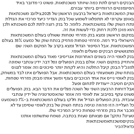
הבנקים רוצים לתת כמה שיותר משכנתאות, פשוט כי מדובר באיד
הסיגמנטים הרווחיים ביותר עבורם.
שוק המשכנתאות בישראל ברבעון הראשון של 2025,צילום: משכנתאות
באופן עקרוני לא תתפלאו לשמוע שכל בנק הגדיר כיעד מרכזי את הגדלת
נתח השוק שלו במשכנתאות. כלומר, כל בנק רוצה לתת לכם משכנתא ולכן
הוא מוכן ללכת רחוק כדי לעשות את זה.
במקום הראשון נמצא בנק מזרחי טפחות ששולט בעולם המשכנתאות
הישראלי ביד רמה. מזרחי טפחות מחזיק בנתח שוק של כמעט 35% בעולם
המשכנתאות. אבל הסיפור הגדול נמצא בקרב על המקום השני. שם
מתגוששים הבנקים פועלים ולאומי.
בנק לאומי היה בשנים האחרונות אגריסיבי מאוד בעולם המשכנתאות
והחזיק במקום השני. אולם בבנק הפועלים נפל דבר. ידין ענתבי שמונה
למנכ"ל הבנק קיבל החלטה והיא לקחת יותר סיכונים וזה אומר לנגוס
בנתח שוק משמעותי בעולם המשכנתאות. אבל הפועלים אינו לבד במשחק,
בנק לאומי גייס את אחד הכוכבים בענף ומשך אותו מבנק מזרחי טפחות,
הקים חטיבה ייעודית לתחום ופעל.
אבל דוחות הרבעון השני של השנה מגלים את הדבר הבא. בנק הפועלים
פשוט עקף בסיבוב את לאומי וזה אומר שהאסטרטגיה של ידין ענתבי
עובדת. בנק הפועלים הגדיל את חלקו בעולם המשכנתאות ב-7% כשכמעט
כל העלייה הזו מהווה נגיסה בנתח השוק של בנק לאומי שסימן עד לא
מכבר את בנק מזרחי טפחות כיריב המרכזי שלו.
טעינו? נתקן! אם מצאתם טעות בכתבה, נשמח שתשתפו אותנו
בנקים
משכנתא
משכנתאות
כדאי
להכיר