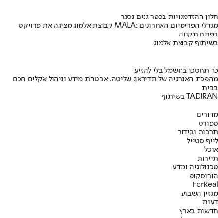
חלון ההזדמנויות בכפר גנים נסגר
קבוצת אלמוג מציגה את פרויקט MALA: מגדלי הפרימיום האחרונים
בפתח תקווה
בשיתוף קבוצת אלמוג
כך תחסכו בחשמל בלי להזיע
מהפכת האנרגיה של תדיראן: שליטה, אבטחת מידע וניהול אקלים חכם
בבית
בשיתוף TADIRAN
מדורים
ספורט
תרבות ובידור
לייף סטייל
אוכל
תיירות
טכנולוגיה ומדע
הורוסקופ
ForReal
מגזין השבוע
דעות
חדשות בארץ