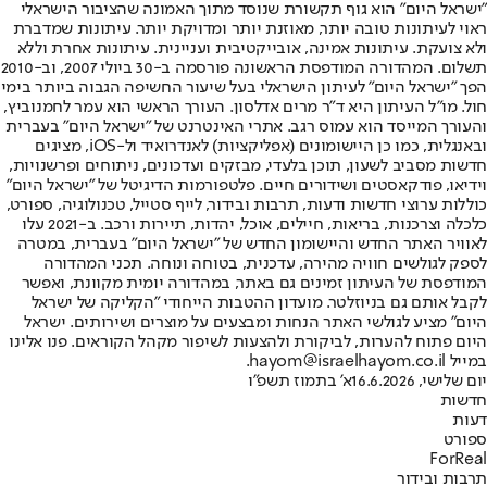
"ישראל היום" הוא גוף תקשורת שנוסד מתוך האמונה שהציבור הישראלי
ראוי לעיתונות טובה יותר, מאוזנת יותר ומדויקת יותר. עיתונות שמדברת
ולא צועקת. עיתונות אמינה, אובייקטיבית ועניינית. עיתונות אחרת וללא
תשלום. המהדורה המודפסת הראשונה פורסמה ב-30 ביולי 2007, וב-2010
הפך "ישראל היום" לעיתון הישראלי בעל שיעור החשיפה הגבוה ביותר בימי
חול. מו"ל העיתון היא ד"ר מרים אדלסון. העורך הראשי הוא עמר לחמנוביץ,
והעורך המייסד הוא עמוס רגב. אתרי האינטרנט של "ישראל היום" בעברית
ובאנגלית, כמו כן היישומונים (אפליקציות) לאנדרואיד ול-iOS, מציגים
חדשות מסביב לשעון, תוכן בלעדי, מבזקים ועדכונים, ניתוחים ופרשנויות,
וידיאו, פודקאסטים ושידורים חיים. פלטפורמות הדיגיטל של "ישראל היום"
כוללות ערוצי חדשות ודעות, תרבות ובידור, לייף סטייל, טכנולוגיה, ספורט,
כלכלה וצרכנות, בריאות, חיילים, אוכל, יהדות, תיירות ורכב. ב-2021 עלו
לאוויר האתר החדש והיישומון החדש של "ישראל היום" בעברית, במטרה
לספק לגולשים חוויה מהירה, עדכנית, בטוחה ונוחה. תכני המהדורה
המודפסת של העיתון זמינים גם באתר, במהדורה יומית מקוונת, ואפשר
לקבל אותם גם בניוזלטר. מועדון ההטבות הייחודי "הקליקה של ישראל
היום" מציע לגולשי האתר הנחות ומבצעים על מוצרים ושירותים. ישראל
היום פתוח להערות, לביקורת ולהצעות לשיפור מקהל הקוראים. פנו אלינו
במייל hayom@israelhayom.co.il.
יום שלישי, 16.6.2026
א' בתמוז תשפ"ו
חדשות
דעות
ספורט
ForReal
תרבות ובידור