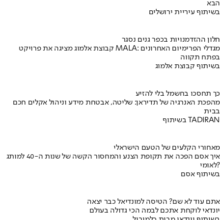
הבא
בשיתוף עיריית ירושלים
חלון ההזדמנויות בכפר גנים נסגר
קבוצת אלמוג מציגה את פרויקט MALA: מגדלי הפרימיום האחרונים
בפתח תקווה
בשיתוף קבוצת אלמוג
כך תחסכו בחשמל בלי להזיע
מהפכת האנרגיה של תדיראן: שליטה, אבטחת מידע וניהול אקלים חכם
בבית
בשיתוף TADIRAN
מאחורי הקלעים של הטעם הישראלי
איך אסם הפכה את תקופת הצנע והמחסור הקשה של שנות ה-40 למותג
לאומי?
בשיתוף אסם
אתם עוד לא שם? הטיסה למונדיאל כבר יצאה
יונדאי לוקחת אתכם לבמה הכי גדולה בעולם
בשיתוף יונדאי מבית כלמוביל