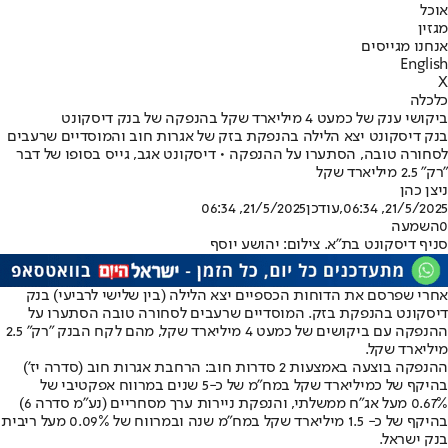
אוכל
מגזין
אנחנו מגייסים
English
X
כלכלה
ביקושי ענק של כמעט 4 מיליארד שקל בהנפקה של בנק דיסקונט
בנק דיסקונט יצא הלילה בהנפקת בזק של אגרות חוב והמוסדיים שרעבים
לסחורה טובה, הסתערו על ההנפקה • דיסקונט אגב, גייס בסופו של דבר
"רק" 2.5 מיליארד שקל
ניצן כהן
21/5/2025, 06:34
,עודכן
21/5/2025, 06:34
0
השמעה
סניף דיסקונט בת"א. צילום: יהושע יוסף
אחרי שפרסם את הדוחות הכספיים יצא הלילה (בין שלישי לרביעי) בנק
דיסקונט בהנפקת בזק. המוסדיים שרעבים לסחורה טובה הסתערו על
ההנפקה עם ביקושים של כמעט 4 מיליארד שקל, מהם לקח הבנק "רק" 2.5
מיליארד שקל.
ההנפקה בוצעה באמצעות 2 סדרות חוב: הרחבת אגרות חוב (סדרה יז')
בהיקף של כמיליארד שקל במח"מ של כ-5 שנים במרווח אפקטיבי של
0.67% מעל אג"ח ממשלתי, והנפקת ניירות ערך מסחריים (נע"מ סדרה 6)
בהיקף של כ- 1.5 מיליארד שקל במח"מ שנה ובמרווח של 0.09% מעל ריבית
בנק ישראל.