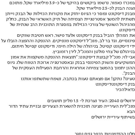
במכרז כאמור, נרשמו ביקושים בהיקף של כ-3.9 מיליארד שקל, מתוכם
נענה הבנק לכ-2.5 מיליארד שקל.
מבנק דיסקונט נמסר כי הגיוס יחזק את מקורות הנזילות של הבנק וייתן
תשתית להמשך אסטרטגיית הצמיחה של תיק האשראי של הבנק, כחלק
מהניהול השוטף של צורכי הנזילות במסגרת התוכנית הרב שנתית של
דיסקונט.
את המהלך הוביל בבנק דיסקונט אלעד פישר, ראש חטיבת שווקים
פיננסיים, וגד בר לב, מנכ"ל דיסקונט מנפיקים. ההנפקה וההפצה הובלו על
ידי דיסקונט קפיטל, בניהולה של הילה חימי, ודיסקונט קפיטל חיתום,
בניהולם של צחי סולטן והמנכ"ל, לירן רזמוביץ.
אבי לוי, מנכ"ל קבוצת דיסקונט: "תוצאות ההנפקה משקפות את אמון
המשקיעים והשוק הפיננסי בבנק ובאסטרטגיה ארוכת הטווח שלו. גיוס
ההון יתמוך בהמשך צמיחה אחראית והרחבת הפעילות העסקית של
הבנק".
טעינו? נתקן! אם מצאתם טעות בכתבה, נשמח שתשתפו אותנו
בנק דיסקונט
דיסקונט
כדאי
להכיר
ירושלים 2040: העיר נערכת ל- 1.5 מליון תושבים
מנכ"לית העירייה מציגה תוכנית להשארת הצעירים ובניית עתיד הדור
הבא
בשיתוף עיריית ירושלים
חלון ההזדמנויות בכפר גנים נסגר