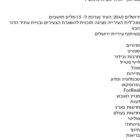
ירושלים 2040: העיר נערכת ל- 1.5 מליון תושבים
מנכ"לית העירייה מציגה תוכנית להשארת הצעירים ובניית עתיד הדור
הבא
בשיתוף עיריית ירושלים
מדורים
ספורט
תרבות ובידור
לייף סטייל
אוכל
תיירות
טכנולוגיה ומדע
הורוסקופ
ForReal
מגזין השבוע
דעות
חדשות בארץ
חדשות בעולם
פוליטי
ביטחוני
חינוך
בריאות