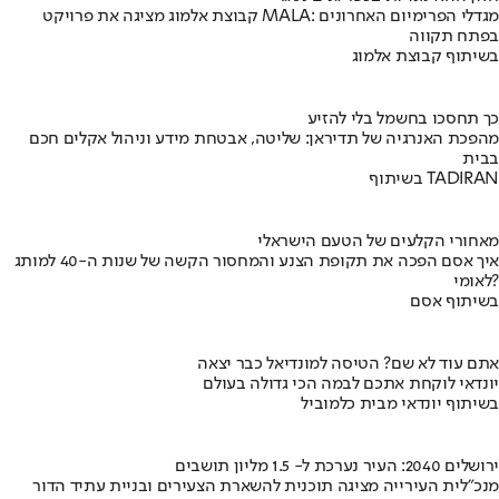
קבוצת אלמוג מציגה את פרויקט MALA: מגדלי הפרימיום האחרונים
בפתח תקווה
בשיתוף קבוצת אלמוג
כך תחסכו בחשמל בלי להזיע
מהפכת האנרגיה של תדיראן: שליטה, אבטחת מידע וניהול אקלים חכם
בבית
בשיתוף TADIRAN
מאחורי הקלעים של הטעם הישראלי
איך אסם הפכה את תקופת הצנע והמחסור הקשה של שנות ה-40 למותג
לאומי?
בשיתוף אסם
אתם עוד לא שם? הטיסה למונדיאל כבר יצאה
יונדאי לוקחת אתכם לבמה הכי גדולה בעולם
בשיתוף יונדאי מבית כלמוביל
ירושלים 2040: העיר נערכת ל- 1.5 מליון תושבים
מנכ"לית העירייה מציגה תוכנית להשארת הצעירים ובניית עתיד הדור