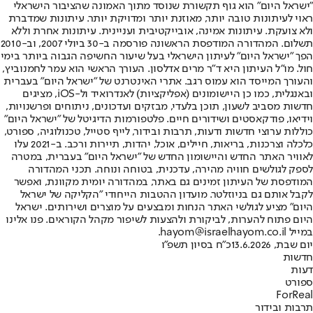
"ישראל היום" הוא גוף תקשורת שנוסד מתוך האמונה שהציבור הישראלי
ראוי לעיתונות טובה יותר, מאוזנת יותר ומדויקת יותר. עיתונות שמדברת
ולא צועקת. עיתונות אמינה, אובייקטיבית ועניינית. עיתונות אחרת וללא
תשלום. המהדורה המודפסת הראשונה פורסמה ב-30 ביולי 2007, וב-2010
הפך "ישראל היום" לעיתון הישראלי בעל שיעור החשיפה הגבוה ביותר בימי
חול. מו"ל העיתון היא ד"ר מרים אדלסון. העורך הראשי הוא עמר לחמנוביץ,
והעורך המייסד הוא עמוס רגב. אתרי האינטרנט של "ישראל היום" בעברית
ובאנגלית, כמו כן היישומונים (אפליקציות) לאנדרואיד ול-iOS, מציגים
חדשות מסביב לשעון, תוכן בלעדי, מבזקים ועדכונים, ניתוחים ופרשנויות,
וידיאו, פודקאסטים ושידורים חיים. פלטפורמות הדיגיטל של "ישראל היום"
כוללות ערוצי חדשות ודעות, תרבות ובידור, לייף סטייל, טכנולוגיה, ספורט,
כלכלה וצרכנות, בריאות, חיילים, אוכל, יהדות, תיירות ורכב. ב-2021 עלו
לאוויר האתר החדש והיישומון החדש של "ישראל היום" בעברית, במטרה
לספק לגולשים חוויה מהירה, עדכנית, בטוחה ונוחה. תכני המהדורה
המודפסת של העיתון זמינים גם באתר, במהדורה יומית מקוונת, ואפשר
לקבל אותם גם בניוזלטר. מועדון ההטבות הייחודי "הקליקה של ישראל
היום" מציע לגולשי האתר הנחות ומבצעים על מוצרים ושירותים. ישראל
היום פתוח להערות, לביקורת ולהצעות לשיפור מקהל הקוראים. פנו אלינו
במייל hayom@israelhayom.co.il.
יום שבת, 13.6.2026
כ"ח בסיון תשפ"ו
חדשות
דעות
ספורט
ForReal
תרבות ובידור