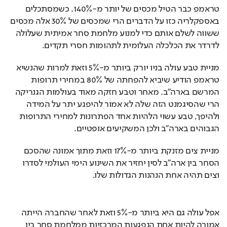
טראמפ כבר הטיל מכסים של יותר מ-140%. כשמסתכלים 
באספקלריה כזו על הדברים הרי שמכסים של 30% אלה מכסים 
ששווה לשלם אותם כדי למנוע מלחמת סחר אמיתית שעלולה 
לדרדר את הכלכלה העלומית לתהומות חסרי תקדים.
מניית טבע עולה בניו יורק ביותר מ-5% וזאת למרות שהנשיא 
טראמפ הודיע שיביא להפחתה של 80% במחירי תרופות 
המרשם בארה"ב. מאחר וטבע חזקה מאוד בעולמות הגנריקה 
הרי שהסיגמנט הזה שלה לא אמור להיפגע יתר על המידה 
ולהיפך, טבע עשוי הלהיות אחד הפתרונות למחירי התרופות 
הגבוהים בארה"ב ולכן המשקיעים אופטיים.
מניית צים מזנקת ביותר מ-17% וזאת מתוך אמונה שהסכם 
הסחר בין ארה"ב לסין יחזיר את השינוע הימי העולמי לסדרו 
וצים תהיה אחת הנהנות הגדולות שלו.
אפל עולה גם היא ביותר מ-5% וזאת לאחר שהחברה הייתה 
אמורה להיות אחת הנפגעות המרכזיות ממלחמת סחר בין 