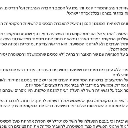
ויות הערביות
מודר יונס, ודן עמו על המצב החברה הערבית ועל הדרכים, 
 במגזר בפרט ובכלל אזרחי ישראל.
ים למציאת המנגנון הנכון והיעיל להעברת הכספים לרשויות המקומיות הע
האוצר. "המנוע של ה
פרוטקשן
וארגוני הפשיעה הוא כסף שמגיע מתקציבי מדי
 השלטון המקומי במגזר הערבי נמצאים תחת איום מתמיד מצד ארגוני הפשי
ל הערבים ולא לארגוני הפשיעה, היא דרישה צודקת, מוסרית ונכונה שכיום
מאורגנת".
הגיב על הפגישה עם שר האוצר והבהיר: "לא נסכים שהממשלה והמשטרה יסי
י, ללא עיכובים מיותרים שיפגעו בתושבים הערבים. עוד הדגיש יונס את ד
ודע להם.
ל התקציבים ברשויות המקומיות הערביות וכי יש צורך במנגנון פיקוח. ל
חרת, וממשיך בסירובו להעביר את התקציבים," אמר יונס.
 אבל על נושא זה השר לא העלה רעיון למנגנון פיקוח. היו מקרים שבהם ה
יות המקומיות. כסף שמשמש את הרשויות לחינוך, לרווחה, לתרבות, משכור
ניסיונות ההשתלטות של גורמי הפשיעה ברשויות המקומיות צריך להיות מ
רבית וכי בעצם הפעולה של השר סמוטריץ' יש הסרת אחריות מעל המשטרה 
מול ארגוני הפשיעה מצד המשטרה, להעביר מידית את התקציבים המעוכבים 