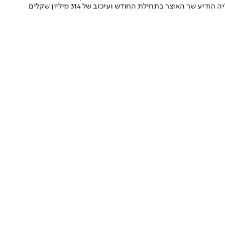
השיחה מגיעה על רקע הקפאת תקציבים על סך 200 מיליון שקלים עבור קידום השכלה גבוהה לערביי מזרח ירושלים ושילובם באקדמיה הישראלית, עליה הודיע שר האוצר בתחילת החודש ועיכוב של 314 מיליון שקלים