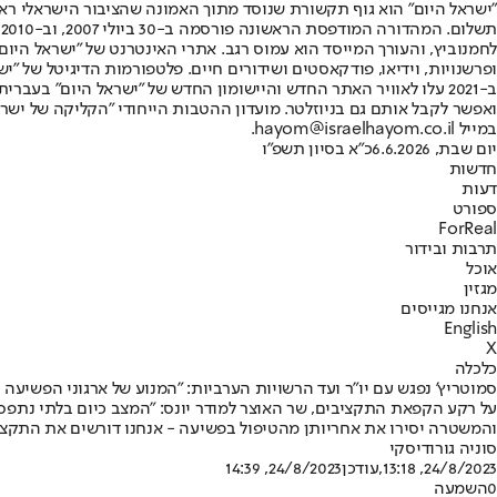
"ישראל היום" הוא גוף תקשורת שנוסד מתוך האמונה שהציבור הישראלי ראוי 
ת
ופרשנויות, וידיאו, פודקאסטים ושידורים חיים. פלטפורמות הדיגיטל של "ישרא
ב-2021 עלו לאוויר האתר החדש והיישומון החדש של "ישראל היום" בע
ואפשר לקבל אותם גם בניוזלטר. מועדון ההטבות הייחודי "הקליקה של ישרא
במייל hayom@israelhayom.co.il.
יום שבת, 6.6.2026
כ"א בסיון תשפ"ו
חדשות
דעות
ספורט
ForReal
תרבות ובידור
אוכל
מגזין
אנחנו מגייסים
English
X
כלכלה
סמוטריץ' נפגש עם יו"ר ועד הרשויות הערביות: "המנוע של ארגוני הפשיעה
על רקע הקפאת התקציבים, שר האוצר למודר יונס: "המצב כיום בלתי נתפס 
והמשטרה יסירו את אחריותן מהטיפול בפשיעה - אנחנו דורשים את התקצי
סוניה גורודיסקי
24/8/2023, 13:18
,עודכן
24/8/2023, 14:39
0
השמעה