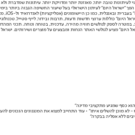
לעיתונות טובה יותר, מאוזנת יותר ומדויקת יותר. עיתונות שמדברת ולא צ
שלום. המהדורה המודפסת הראשונה פורסמה ב-30 ביולי 2007, וב-2010 הפך "ישראל היום" לעיתון הישראלי בעל שי
לחמנוביץ,
ל היום" כוללות ערוצי חדשות ודעות, תרבות ובידור, לייף סטייל, טכנולוגיה
ברית, במטרה לספק לגולשים חוויה מהירה, עדכנית, בטוחה ונוחה. תכני המה
ל היום" מציע לגולשי האתר הנחות ומבצעים על מוצרים ושירותים. ישראל 
 הוא כסף שמגיע מתקציבי מדינה"
- לא מוכן להשלים איתו" • עוד התחייב למצוא את המנגנונים הנכונים ל
בים ללא אפליה בבקרה"