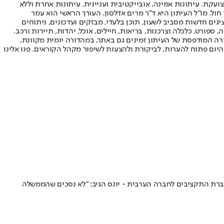
ועקת. עיתונות אמינה, אובייקטיבית ועניינית. עיתונות אחרת וללא
עור החשיפה הגבוה ביותר בימי חול. מו"ל העיתון היא ד"ר מרים אדלסון. העורך הראשי הוא עמר
 והעורך המייסד הוא עמוס רגב. אתרי האינטרנט של "ישראל היום" בעברית ובאנגלית, כמו כן היישומונים (אפליקציות) לאנדרואיד ול-iOS, מציגים חדשות מסביב לשעון, תוכן בלעדי, מבזקים ועדכונים, ניתוחים
, ספורט, כלכלה וצרכנות, בריאות, חיילים, אוכל, יהדות, תיירות ורכב.
דורה המודפסת של העיתון זמינים גם באתר, במהדורה יומית מקוונת,
היום פתוח להערות, לביקורת ולהצעות לשיפור מקהל הקוראים. פנו אלינו
העברת התקציבים לחברה הערבית • יונס הגיב: "לא נסכים שהממשלה