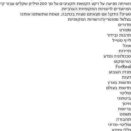
המיועדים לרשויות המקומיות הערביות.
טעינו? נתקן! אם מצאתם טעות בכתבה, נשמח שתשתפו אותנו
בצלאל סמוטריץ'
הרשויות המקומיות
מדורים
ספורט
תרבות ובידור
לייף סטייל
אוכל
תיירות
טכנולוגיה ומדע
הורוסקופ
ForReal
מגזין השבוע
דעות
חדשות בארץ
חדשות בעולם
פוליטי
ביטחוני
חינוך
בריאות
משפט
תחבורה
פוליטי-מדיני
כללי ומידע