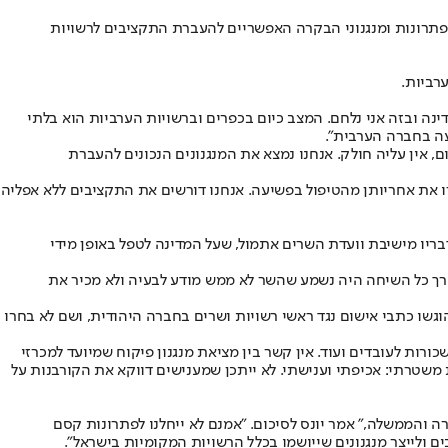
הפתרונות ומנגנוני הבקרה האפשריים להעברת התקציבים לרשויות
רביות.
נה ובזה אני נלחם. המצב כיום בכפרים וברשויות הערביות הוא בלתי
עה בחברה הערבית".
, אין עליה חולק. אנחנו נמצא את המנגנונים הנכונים להעברת
רו את אחריותן מהטיפול בפשיעה. אנחנו דורשים את התקציבים ללא אפליה
בריו מישיבת וועדת השרים אתמול, שעל המדינה לטפל באופן מידי
אורך כל השיחה היה נשמע שהשר לא ממש מודע לבעיה ולא מכיר את
וגשו כתבי אישום נגד ראשי רשויות ושרים בחברה היהודית, ושם לא בחרו
ות לעובדים ועוד. אין קשר בין מציאת מנגנון פיקוח שמיועד למכרזי
שטרתי: אכיפתי וענישתי. לא ייתכן שמענישים דווקא את הקורבנות על
והממשלה," אמר יונס לסיכום. "אמנם לא ייחלנו לפתרונות קסם
ולייצר מנגנונים שייושמו בכלל הרשויות המקומיות בישראל".