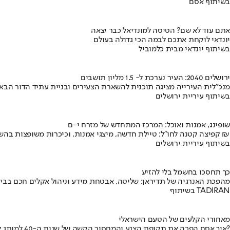
בשיתוף אסם
אתם עוד לא שם? הטיסה למונדיאל כבר יצאה
יונדאי לוקחת אתכם לבמה הכי גדולה בעולם
בשיתוף יונדאי מבית כלמוביל
ירושלים 2040: העיר נערכת ל- 1.5 מליון תושבים
מנכ"לית העירייה מציגה תוכנית להשארת הצעירים ובניית עתיד הדור הבא
בשיתוף עיריית ירושלים
שופינג, אמנות ואוכל: המרכז המתחדש של מזרח י-ם
קפיצה קטנה לחו"ל: טיילת חדשה, מיצגי אמנות, וכיכרות משופצות בהשקעה של 100 מיליון ₪
בשיתוף עיריית ירושלים
כך תחסכו בחשמל בלי להזיע
מהפכת האנרגיה של תדיראן: שליטה, אבטחת מידע וניהול אקלים חכם בבי
בשיתוף TADIRAN
מאחורי הקלעים של הטעם הישראלי
איך אסם הפכה את תקופת הצנע והמחסור הקשה של שנות ה-40 למותג לאומי?