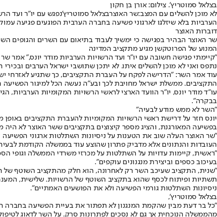
בצלאל סמוטריץ'. צילום: אורן בן חקון
לא מוכן להשלים עם המצב:
שר האוצר
בצלאל סמוטריץ'
נפגש עם יו"ר ועד ה
רש
הערביות בלא שיזלגו לארגוני פשיעה בחברה הערבית הפוגעים פגיעה עמוקה
דוברות האוצר
שר האוצר הבהיר בפגישה כי ימשיך לעבוד בתיאום עם השרים והגופים השונ
המנוע של הפרוטקשן מגיע מתקציב המדינה
"קיימתי פגישה חשובה עם יו"ר ועד הרשויות הערביות מודר יונס," אמר שר 
נתפס ואני לא מוכן להשלים איתו. לא יתכן שתושבי ישראל הערבים ובכירי
עוד אמר השר: "הדרישה לפקח על העברת התקציבים, כך שתגיע לאזרחי ישרא
התקציבים. ממשלת ישראל מחויבת לכך ובע"ה נעשה הכל למיגור הפשיעה ה
עו"ד מודר יונס, יו"ר הוועד הארצי לראשי הרשויות המקומיות הערביות, 
בבקרה".
"השר לא ממש מודע לבעיה"
יונס חזר על דרישת ראשי הרשויות המקומיות להעברת התקציבים באופן מיד
בפשיעה המאורגנת, והציג מספר קיצוצים בתקציבים ששר האוצר לא היה מ
"שר האוצר העלה שוב את הטענות על ניסיונות השתלטות ארגוני הפשיעה ע
העובדות והנתונים אלא מדביק פתרון שהוצע עוד בממשלה הקודמת לבעיה א
"ראשית, קיימות עדויות על השתלטות על מכרזי משרדי הממשלה וגופי הסמך,
בעיכוב כספים וביצירת מנגנונים עוקפים".
"שנית, התקציב שעיכב השר רק לאחרונה, הוא חלק מהתקציב השוטף של הרשו
תשתיות ופיתוח לכסף שהוא בתקציב השוטף של הרשויות. שלישית, המענה ל
ניסיונות השתלטות גורמי הפשיעה ולא את הפושעים האמתיים".
בצלאל סמוטריץ',
"כל בר דעת מבין שהקמת המנגנון לא תפתור את בעיית הפשיעה בחברה הע
מהממשלה הנוכחית אך גם לא נסכים לפתרונות סרק. על השר לדאוג לטיפול 