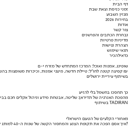
דף הבית
זמני כניסת וצאת שבת
מגזין השבוע
בחירות 2026
אודות
צור קשר
נבחרת הכתבים והפרשנים
מדיניות פרטיות
הצהרת נגישות
תנאי שימוש
כדאי
להכיר
שופינג, אמנות ואוכל: המרכז המתחדש של מזרח י-ם
קפיצה קטנה לחו"ל: טיילת חדשה, מיצגי אמנות, וכיכרות משופצות בהשקעה של 100 מיליון ₪
בשיתוף עיריית ירושלים
כך תחסכו בחשמל בלי להזיע
מהפכת האנרגיה של תדיראן: שליטה, אבטחת מידע וניהול אקלים חכם בבי
בשיתוף TADIRAN
מאחורי הקלעים של הטעם הישראלי
איך אסם הפכה את תקופת הצנע והמחסור הקשה של שנות ה-40 למותג לאומי?