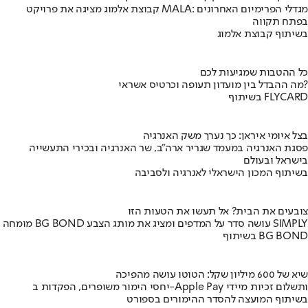
קבוצת אלמוג מציגה את פרויקט MALA: מגדלי הפרימיום האחרונים
בפתח תקווה
בשיתוף קבוצת אלמוג
כל ההטבות שמגיעות לכם
מה ההבדל בין מועדון תעופה וכרטיס אשראי?
בשיתוף FLYCARD
בצל איומי איראן: כך נערך משק האנרגיה
פסגת האנרגיה במעמד שגריר ארה"ב, שר האנרגיה ובכירי התעשייה
בישראל ובעולם
בשיתוף המכון הישראלי לאנרגיה ולסביבה
צובעים את הבית? אל תעשו את הטעות הזו
מומחה BG BOND עושה סדר על המדפים ומציג את מותג הצבע SIMPLY
בשיתוף BG BOND
שיא של 600 מיליון שקל: הטוטו עושה מהפיכה
יחסי הימור משופרים, הפקדות ב-Apple Pay ותשלום זכיות מיידי
בשיתוף המועצה להסדר ההימורים בספורט