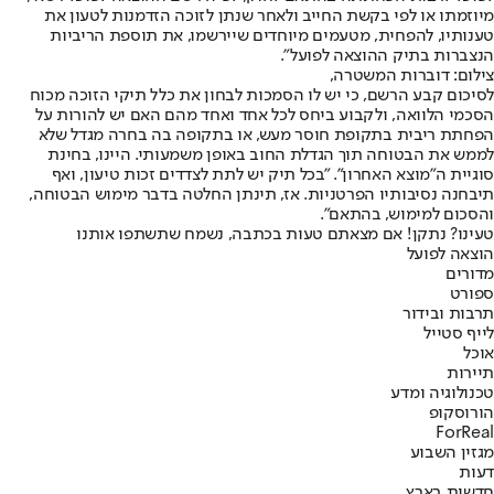
מיוזמתו או לפי בקשת החייב ולאחר שנתן לזוכה הזדמנות לטעון את
טענותיו, להפחית, מטעמים מיוחדים שיירשמו, את תוספת הריביות
הנצברות בתיק ההוצאה לפועל".
צילום: דוברות המשטרה,
לסיכום קבע הרשם, כי יש לו הסמכות לבחון את כלל תיקי הזוכה מכוח
הסכמי הלוואה, ולקבוע ביחס לכל אחד ואחד מהם האם יש להורות על
הפחתת ריבית בתקופת חוסר מעש, או בתקופה בה בחרה מגדל שלא
לממש את הבטוחה תוך הגדלת החוב באופן משמעותי. היינו, בחינת
סוגיית ה"מוצא האחרון". "בכל תיק יש לתת לצדדים זכות טיעון, ואף
תיבחנה נסיבותיו הפרטניות. אז, תינתן החלטה בדבר מימוש הבטוחה,
והסכום למימוש, בהתאם".
טעינו? נתקן! אם מצאתם טעות בכתבה, נשמח שתשתפו אותנו
הוצאה לפועל
מדורים
ספורט
תרבות ובידור
לייף סטייל
אוכל
תיירות
טכנולוגיה ומדע
הורוסקופ
ForReal
מגזין השבוע
דעות
חדשות בארץ