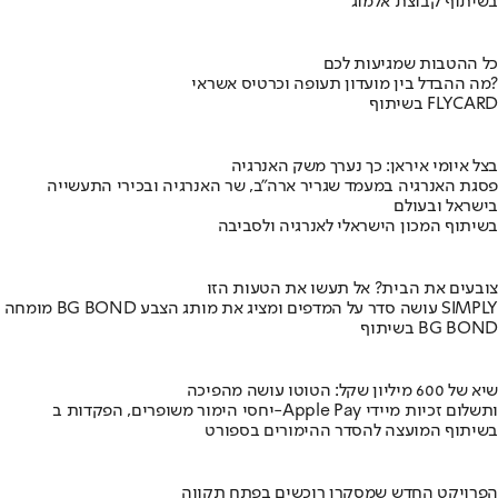
בשיתוף קבוצת אלמוג
כל ההטבות שמגיעות לכם
מה ההבדל בין מועדון תעופה וכרטיס אשראי?
בשיתוף FLYCARD
בצל איומי איראן: כך נערך משק האנרגיה
פסגת האנרגיה במעמד שגריר ארה"ב, שר האנרגיה ובכירי התעשייה
בישראל ובעולם
בשיתוף המכון הישראלי לאנרגיה ולסביבה
צובעים את הבית? אל תעשו את הטעות הזו
מומחה BG BOND עושה סדר על המדפים ומציג את מותג הצבע SIMPLY
בשיתוף BG BOND
שיא של 600 מיליון שקל: הטוטו עושה מהפיכה
יחסי הימור משופרים, הפקדות ב-Apple Pay ותשלום זכיות מיידי
בשיתוף המועצה להסדר ההימורים בספורט
הפרויקט החדש שמסקרן רוכשים בפתח תקווה