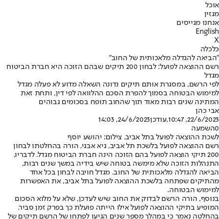
אוכל
מגזין
אנחנו מגייסים
English
X
כלכלה
"הביאה להגדלה מלאכותית של החוב"
רשם ההוצאה לפועל: לבחון 200 תיקים שבהם הזוכה היא חברת הביטוח
מגדל
לפי הרשם, במסגרת אותם תיקים נדונה השאלה מדוע לא פעלה מגדל
למימוש הבטוחה בסמוך להפרת הסכם ההלוואה לפי דין, ותחת זאת
המתינה שנים רבות מאוד תוך שהחוב תופח בסכומים גבוהים
אבי כהן
22/6/2023, 10:47
,עודכן
24/6/2023, 14:03
0
השמעה
לשכת ההוצאה לפועל בתל אביב. צילום: יהושע יוסף
רשם ההוצאה לפועל בלשכת תל אביב, גיא אבגי, הורה בהחלטתו לבחון
200 תיקי הוצאה לפועל בהם הזוכה הינה חברת הביטוח מגדל. לדבריו,
התנהלות הזוכה שלא מימשה בטוחה שיש בידיה במשך שנים רבות,
הביאה להגדלה מלאכותית של החוב. מגדל חויבה לבחון בכל אחד
מהתיקים שפתחה בלשכת ההוצאה לפועל בתל אביב, את האפשרות
למימוש הבטוחה.
בנוסף, הורה הרשם לבדוק את החוב שיש לעדכן, שלא על מלוא הסכום
המופיע בתיקי ההוצאה לפועל אילו הייתה פועלת כך בפרק זמן סביר.
בהחלטה נאמר כי במהלך מספר שנים הגיעו לפתחו של הרשם תיקים של