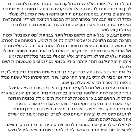
מגדל חברה לביטוח בע"מ כזוכה, חלקם הארי מכוח הסכם הלוואה בינה
לבין חייבים שונים. להשבת ההלוואה נקבעה בטוחה בדמות כספי הפנסיה
המוחזקים בידיה. במסגרת אותם תיקים נדונה השאלה מדוע לא פעלה
מגדל למימוש הבטוחה בסמוך להפרת הסכם ההלוואה לפי דין, ותחת זאת
המתינה שנים רבות מאוד תוך שהחוב תופח בסכומים גבוהים לרבות
הכפלתו, ושילושו.
הרשם קבע, כי בכל אותם תיקים מגדל הינה בבחינת "נושה מובטח" מכוח
הוראת הסכם הלוואה, וכי על פיו קמה לה זכות לממש הבטוחה עם הפרתו.
אי מימוש הבטוחה משמעותו חוסר תום לב המתבטא בהגדלה מלאכותית
של החוב עשרות מונים. עוד נקבע, כי התנהלות זאת נגועה בחוסר תום לב,
ופוגעת שלא לצורך לא רק בחייב, אלא גם אולי בציבור בכללותו עת יגיע
אותו חייב ל"גיל גבורות", יוותרו בידיו סכומי כסף נמוכים משמעותית לשם
כלכלתו.
כל זאת כאשר בשנת 2015 כבר נקבע בבית המשפט המחוזי בהליך פש"ר, כי
פרק זמן סביר למימוש בטוחה הינו כחצי שנה, תוך שנדחו כלל טענות מגדל
בנסותה להסביר מדוע לא פעלה כך שם.
במסגרת עמדתה של מגדל לקראת הדיון, נטען כי רשם ההוצאה לפועל
נעדר סמכות לתת החלטות בתיקים בצורה רוחבית. סמכותו הינה בעיקרה
מנהלית. הרשם קבע, כי הסמכות לבחון את תיקי מגדל בסוגיה הנדונה,
קרי האם החוב בתיקים דומים גדל באופן מלאכותי לכאורה, נובעת
מתכלית החוק שמשמעה ביצוע גביה מהירה ויעילה תוך מתן מחסה
לחייבים מפני הליכי גביה פוגעניים שלא לצורך, וכן מתן מענה למי שידם
אינה משגת לשלם חובם.
לכל אלו יש להוסיף את הסמכות לבחון את סוגיית הריבית בתיקי הוצאה
לפועל לרבות הפחתתה בהתאם לחוק, לפיה רשם ההוצאה לפועל רשאי,