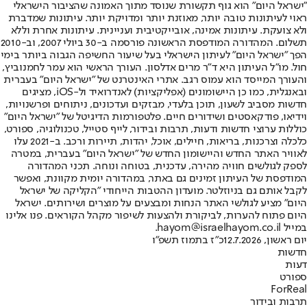
"ישראל היום" הוא גוף תקשורת שנוסד מתוך האמונה שהציבור הישראלי
ראוי לעיתונות טובה יותר, מאוזנת יותר ומדויקת יותר. עיתונות שמדברת
ולא צועקת. עיתונות אמינה, אובייקטיבית ועניינית. עיתונות אחרת וללא
תשלום. המהדורה המודפסת הראשונה פורסמה ב-30 ביולי 2007, וב-2010
הפך "ישראל היום" לעיתון הישראלי בעל שיעור החשיפה הגבוה ביותר בימי
חול. מו"ל העיתון היא ד"ר מרים אדלסון. העורך הראשי הוא עמר לחמנוביץ,
והעורך המייסד הוא עמוס רגב. אתרי האינטרנט של "ישראל היום" בעברית
ובאנגלית, כמו כן היישומונים (אפליקציות) לאנדרואיד ול-iOS, מציגים
חדשות מסביב לשעון, תוכן בלעדי, מבזקים ועדכונים, ניתוחים ופרשנויות,
וידיאו, פודקאסטים ושידורים חיים. פלטפורמות הדיגיטל של "ישראל היום"
כוללות ערוצי חדשות ודעות, תרבות ובידור, לייף סטייל, טכנולוגיה, ספורט,
כלכלה וצרכנות, בריאות, חיילים, אוכל, יהדות, תיירות ורכב. ב-2021 עלו
לאוויר האתר החדש והיישומון החדש של "ישראל היום" בעברית, במטרה
לספק לגולשים חוויה מהירה, עדכנית, בטוחה ונוחה. תכני המהדורה
המודפסת של העיתון זמינים גם באתר, במהדורה יומית מקוונת, ואפשר
לקבל אותם גם בניוזלטר. מועדון ההטבות הייחודי "הקליקה של ישראל
היום" מציע לגולשי האתר הנחות ומבצעים על מוצרים ושירותים. ישראל
היום פתוח להערות, לביקורת ולהצעות לשיפור מקהל הקוראים. פנו אלינו
במייל hayom@israelhayom.co.il.
יום ראשון, 12.7.2026
כ"ז בתמוז תשפ"ו
חדשות
דעות
ספורט
ForReal
תרבות ובידור