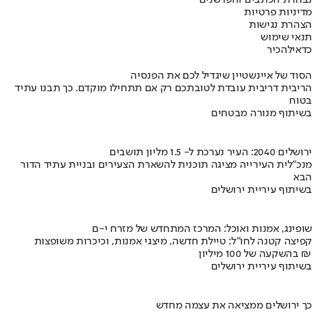
מדיניות פרטיות
הצהרת נגישות
תנאי שימוש
כדאי
להכיר
הסוד של איינשטיין שיגדיל לכם את הפנסיה
הריבית דריבית עובדת לטובתכם רק אם תתחילו מוקדם. כך תבנו עתיד
בטוח
בשיתוף מנורה מבטחים
ירושלים 2040: העיר נערכת ל- 1.5 מליון תושבים
מנכ"לית העירייה מציגה תוכנית להשארת הצעירים ובניית עתיד הדור
הבא
בשיתוף עיריית ירושלים
שופינג, אמנות ואוכל: המרכז המתחדש של מזרח י-ם
קפיצה קטנה לחו"ל: טיילת חדשה, מיצגי אמנות, וכיכרות משופצות
בהשקעה של 100 מיליון ₪
בשיתוף עיריית ירושלים
כך ירושלים ממציאה את עצמה מחדש