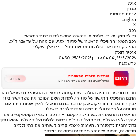
אוכל
מגזין
אנחנו מגייסים
English
X
רכב
גם לסוזוקי יש חשמלית: e-ויטארה החשמלית נוחתת בישראל
רכב הפנאי החשמלי הראשון של סוזוקי מגיע עם טווח של עד 426 ק"מ,
הנעה קדמית או כפולה ומחיר שמתחיל ב־155 אלף שקלים
אופיר דואק
25/5/2026, 04:04
,עודכן
25/5/2026, 04:30
0
השמעה
חברת מכשירי תנועה החלה בשיווק
סוזוקי ויטארה החשמלית
בישראל וזהו
הדגם החשמלי הראשון של סוזוקי. למרות השם המוכר, אין קשר ישיר בינו
לבין הוויטארה הוותיקה, שכן מדובר בדגם חדש לחלוטין שפותח יחד עם
טויוטה על בסיס פלטפורמה ייעודית לרכב חשמלי.
הוויטארה החשמלית משתייכת לקטגוריית רכבי הפנאי הקומפקטיים עם
אורך של 427.5 ס”מ, רוחב של 180 ס”מ ובסיס גלגלים של 270 ס”מ שהוא נתון
גדול יחסית לקטגוריה. העיצוב מאמץ קווים קשוחים עם בתי גלגלים
מודגשים, חיפויי פלסטיק מסיביים ופגושים בולטים.