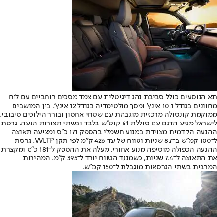
תא הנוסעים כולל סביבת נהג דיגיטלית עם צמד מסכים רוחביים עם לוח
מחוונים בגודל 10.1 אינץ’ ומסך מולטימדיה בגודל 12 אינץ’. בין המושבים
ממוקמת קונסולה מרכזית מוגבהת עם שטחי אחסון ובורר הילוכים סיבובי.
לישראל מגיע הדגם עם סוללת 61 קוט”ש בלבד ובשתי תצורות הנעה. גרסת
ההנעה הקדמית מצוידת במנוע חשמלי בהספק 171 כ”ס ומציעה תאוצה
ל־100 קמ”ש ב־8.7 שניות וטווח של עד 426 ק”מ לפי תקן WLTP. גרסת
ההנעה הכפולה מוסיפה מנוע אחורי, מעלה את ההספק ל־181 כ”ס ומקצרת
את התאוצה ל־7.4 שניות, כשמנגד הטווח יורד ל־395 ק”מ. המהירות
המרבית בשתי הגרסאות מוגבלת ל־150 קמ”ש.