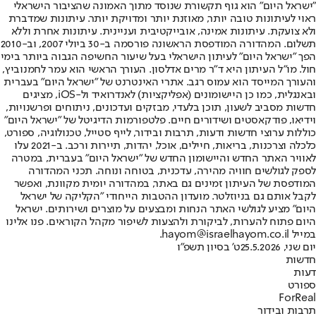
"ישראל היום" הוא גוף תקשורת שנוסד מתוך האמונה שהציבור הישראלי
ראוי לעיתונות טובה יותר, מאוזנת יותר ומדויקת יותר. עיתונות שמדברת
ולא צועקת. עיתונות אמינה, אובייקטיבית ועניינית. עיתונות אחרת וללא
תשלום. המהדורה המודפסת הראשונה פורסמה ב-30 ביולי 2007, וב-2010
הפך "ישראל היום" לעיתון הישראלי בעל שיעור החשיפה הגבוה ביותר בימי
חול. מו"ל העיתון היא ד"ר מרים אדלסון. העורך הראשי הוא עמר לחמנוביץ,
והעורך המייסד הוא עמוס רגב. אתרי האינטרנט של "ישראל היום" בעברית
ובאנגלית, כמו כן היישומונים (אפליקציות) לאנדרואיד ול-iOS, מציגים
חדשות מסביב לשעון, תוכן בלעדי, מבזקים ועדכונים, ניתוחים ופרשנויות,
וידיאו, פודקאסטים ושידורים חיים. פלטפורמות הדיגיטל של "ישראל היום"
כוללות ערוצי חדשות ודעות, תרבות ובידור, לייף סטייל, טכנולוגיה, ספורט,
כלכלה וצרכנות, בריאות, חיילים, אוכל, יהדות, תיירות ורכב. ב-2021 עלו
לאוויר האתר החדש והיישומון החדש של "ישראל היום" בעברית, במטרה
לספק לגולשים חוויה מהירה, עדכנית, בטוחה ונוחה. תכני המהדורה
המודפסת של העיתון זמינים גם באתר, במהדורה יומית מקוונת, ואפשר
לקבל אותם גם בניוזלטר. מועדון ההטבות הייחודי "הקליקה של ישראל
היום" מציע לגולשי האתר הנחות ומבצעים על מוצרים ושירותים. ישראל
היום פתוח להערות, לביקורת ולהצעות לשיפור מקהל הקוראים. פנו אלינו
במייל hayom@israelhayom.co.il.
יום שני, 25.5.2026
ט' בסיון תשפ"ו
חדשות
דעות
ספורט
ForReal
תרבות ובידור