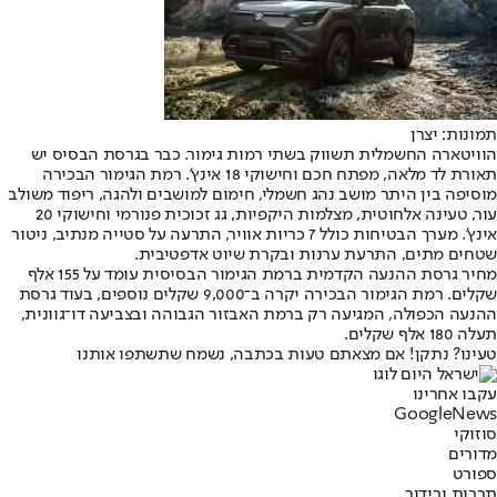
תמונות: יצרן
הוויטארה החשמלית תשווק בשתי רמות גימור. כבר בגרסת הבסיס יש
תאורת לד מלאה, מפתח חכם וחישוקי 18 אינץ’. רמת הגימור הבכירה
מוסיפה בין היתר מושב נהג חשמלי, חימום למושבים ולהגה, ריפוד משולב
עור, טעינה אלחוטית, מצלמות היקפיות, גג זכוכית פנורמי וחישוקי 20
אינץ’. מערך הבטיחות כולל 7 כריות אוויר, התרעה על סטייה מנתיב, ניטור
שטחים מתים, התרעת ערנות ובקרת שיוט אדפטיבית.
מחיר גרסת ההנעה הקדמית ברמת הגימור הבסיסית עומד על 155 אלף
שקלים. רמת הגימור הבכירה יקרה ב־9,000 שקלים נוספים, בעוד גרסת
ההנעה הכפולה, המגיעה רק ברמת האבזור הגבוהה ובצביעה דו־גוונית,
תעלה 180 אלף שקלים.
טעינו? נתקן! אם מצאתם טעות בכתבה, נשמח שתשתפו אותנו
עקבו אחרינו
G
o
o
g
l
e
News
סוזוקי
מדורים
ספורט
תרבות ובידור