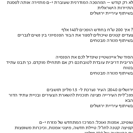
לא רק קודש – המהפכה המודרנית שעוברת י-ם מחזירה אותה לפסגת
התיירות הישראלית
בשיתוף עיריית ירושלים
איך 200 ש"ח בחודש הופכים ל140 אלף ?
צעדים קטנים שיכולים לסגור את הבור הפנסיוני בין נשים לגברים
בשיתוף מנורה מבטחים
הסוד של איינשטיין שיגדיל לכם את הפנסיה
הריבית דריבית עובדת לטובתכם רק אם תתחילו מוקדם. כך תבנו עתיד
בטוח
בשיתוף מנורה מבטחים
ירושלים 2040: העיר נערכת ל- 1.5 מליון תושבים
מנכ"לית העירייה מציגה תוכנית להשארת הצעירים ובניית עתיד הדור
הבא
בשיתוף עיריית ירושלים
שופינג, אמנות ואוכל: המרכז המתחדש של מזרח י-ם
קפיצה קטנה לחו"ל: טיילת חדשה, מיצגי אמנות, וכיכרות משופצות