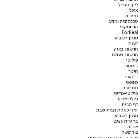
לייף סטייל
אוכל
תיירות
טכנולוגיה ומדע
הורוסקופ
ForReal
מגזין השבוע
דעות
חדשות בארץ
חדשות בעולם
פוליטי
ביטחוני
חינוך
בריאות
משפט
תחבורה
פוליטי-מדיני
כללי ומידע
דף הבית
זמני כניסת וצאת שבת
מגזין השבוע
בחירות 2026
אודות
צור קשר
נבחרת הכתבים והפרשנים