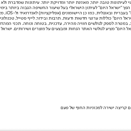
לעיתונות טובה יותר, מאוזנת יותר ומדויקת יותר. עיתונות שמדברת ולא צ
שלום. המהדורה המודפסת הראשונה פורסמה ב-30 ביולי 2007, וב-2010 הפך "ישראל היום" לעיתון הישראלי בעל שי
לחמנוביץ,
ל היום" כוללות ערוצי חדשות ודעות, תרבות ובידור, לייף סטייל, טכנולוגיה
ברית, במטרה לספק לגולשים חוויה מהירה, עדכנית, בטוחה ונוחה. תכני המה
ל היום" מציע לגולשי האתר הנחות ומבצעים על מוצרים ושירותים. ישראל 