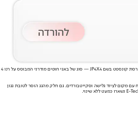
אולי עוד לא נחתה רשמית בישראל, אבל ברנו כבר מתחילים להשתעשע עם הרעיון הבא. במסגרת גל הרטרו החשמלי של המותג, נחשפה גרסת קונספט בשם JP4X4 — סוג של באגי חופים מודרני המבוסס על רנו 4
ם מקום לציוד גלישה וסקייטבורדים. גם חלק מהגג הוסר לטובת גגון