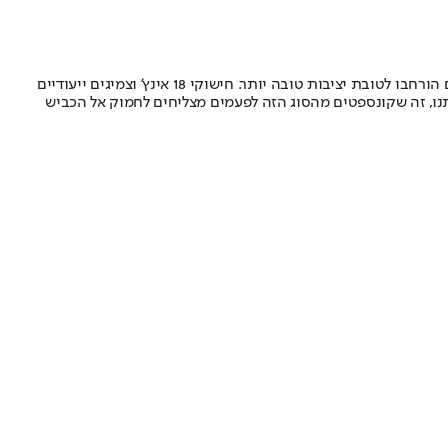
מתחת לעיצוב הקייצי מסתתר גם שדרוג מכאני קטן. לקונספט נוסף מנוע חשמלי אחורי לקבלת הנעה כפולה, המרכב הוגבה ב־15 מ”מ ומפשקי הסרנים הורחבו לטובת יציבות טובה יותר. חישוקי 18 אינץ’ וצמיגים ייעודיים
תנו, זה שקונספטים מהסוג הזה לפעמים מצליחים לחמוק אל הכביש