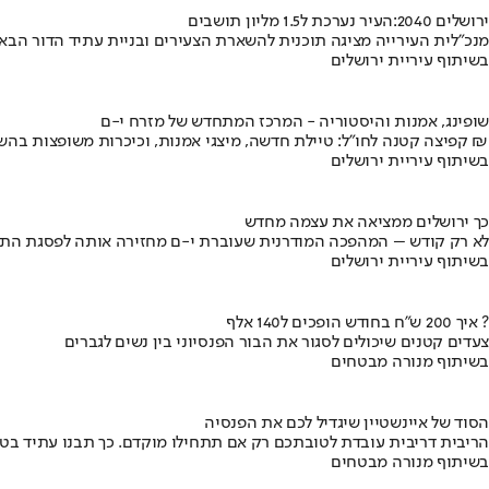
ירושלים 2040:העיר נערכת ל1.5 מליון תושבים
מנכ"לית העירייה מציגה תוכנית להשארת הצעירים ובניית עתיד הדור הבא
בשיתוף עיריית ירושלים
שופינג, אמנות והיסטוריה - המרכז המתחדש של מזרח י-ם
קפיצה קטנה לחו"ל: טיילת חדשה, מיצגי אמנות, וכיכרות משופצות בהשקעה של 100 מיליון ₪
בשיתוף עיריית ירושלים
כך ירושלים ממציאה את עצמה מחדש
לא רק קודש – המהפכה המודרנית שעוברת י-ם מחזירה אותה לפסגת התי
בשיתוף עיריית ירושלים
איך 200 ש"ח בחודש הופכים ל140 אלף ?
צעדים קטנים שיכולים לסגור את הבור הפנסיוני בין נשים לגברים
בשיתוף מנורה מבטחים
הסוד של איינשטיין שיגדיל לכם את הפנסיה
הריבית דריבית עובדת לטובתכם רק אם תתחילו מוקדם. כך תבנו עתיד בט
בשיתוף מנורה מבטחים