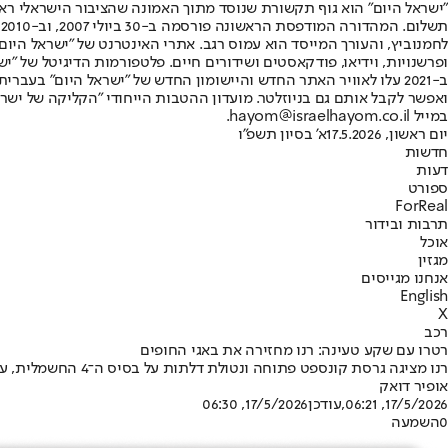
"ישראל היום" הוא גוף תקשורת שנוסד מתוך האמונה שהציבור הישראלי ראוי 
ת
ופרשנויות, וידיאו, פודקאסטים ושידורים חיים. פלטפורמות הדיגיטל של "ישרא
ב-2021 עלו לאוויר האתר החדש והיישומון החדש של "ישראל היום" בע
ואפשר לקבל אותם גם בניוזלטר. מועדון ההטבות הייחודי "הקליקה של ישרא
במייל hayom@israelhayom.co.il.
יום ראשון, 17.5.2026
א' בסיון תשפ"ו
חדשות
דעות
ספורט
ForReal
תרבות ובידור
אוכל
מגזין
אנחנו מגייסים
English
X
רכב
רטרו עם שקע טעינה: רנו מחזירה את באגי החופים
רנו מציגה גרסת קונספט פתוחה ונטולת דלתות על בסיס ה־4 החשמלית, עם קריצה ישירה למכוניות החוף של פעם
אופיר דואק
17/5/2026, 06:21
,עודכן
17/5/2026, 06:30
0
השמעה