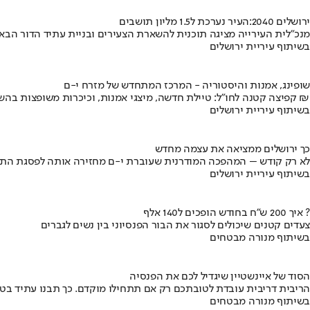
ירושלים 2040:העיר נערכת ל1.5 מליון תושבים
מנכ"לית העירייה מציגה תוכנית להשארת הצעירים ובניית עתיד הדור הבא
בשיתוף עיריית ירושלים
שופינג, אמנות והיסטוריה - המרכז המתחדש של מזרח י-ם
קפיצה קטנה לחו"ל: טיילת חדשה, מיצגי אמנות, וכיכרות משופצות בהשקעה של 100 מיליון ₪
בשיתוף עיריית ירושלים
כך ירושלים ממציאה את עצמה מחדש
לא רק קודש – המהפכה המודרנית שעוברת י-ם מחזירה אותה לפסגת התי
בשיתוף עיריית ירושלים
איך 200 ש"ח בחודש הופכים ל140 אלף ?
צעדים קטנים שיכולים לסגור את הבור הפנסיוני בין נשים לגברים
בשיתוף מנורה מבטחים
הסוד של איינשטיין שיגדיל לכם את הפנסיה
הריבית דריבית עובדת לטובתכם רק אם תתחילו מוקדם. כך תבנו עתיד בט
בשיתוף מנורה מבטחים