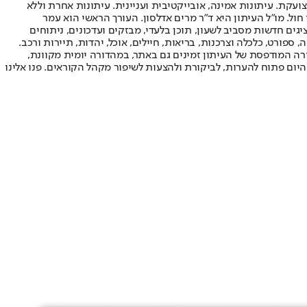
ועקת. עיתונות אמינה, אובייקטיבית ועניינית. עיתונות אחרת וללא
עור החשיפה הגבוה ביותר בימי חול. מו"ל העיתון היא ד"ר מרים אדלסון. העורך הראשי הוא עמר
 והעורך המייסד הוא עמוס רגב. אתרי האינטרנט של "ישראל היום" בעברית ובאנגלית, כמו כן היישומונים (אפליקציות) לאנדרואיד ול-iOS, מציגים חדשות מסביב לשעון, תוכן בלעדי, מבזקים ועדכונים, ניתוחים
, ספורט, כלכלה וצרכנות, בריאות, חיילים, אוכל, יהדות, תיירות ורכב.
דורה המודפסת של העיתון זמינים גם באתר, במהדורה יומית מקוונת,
היום פתוח להערות, לביקורת ולהצעות לשיפור מקהל הקוראים. פנו אלינו