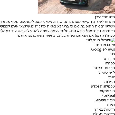
תמונות: יצרן
משלימים את ההופעה, אם כי ברנו לא באמת מתכוונים שתצאו איתו לכבוש 
האמיתי. ובינתיים? רנו 4 החשמלית עצמה צפויה להגיע לישראל עוד במהלך השנה.
טעינו? נתקן! אם מצאתם טעות בכתבה, נשמח שתשתפו אותנו
עקבו אחרינו
G
o
o
g
l
e
News
רנו
מדורים
ספורט
תרבות ובידור
לייף סטייל
אוכל
תיירות
טכנולוגיה ומדע
הורוסקופ
ForReal
מגזין השבוע
דעות
חדשות בארץ
חדשות בעולם