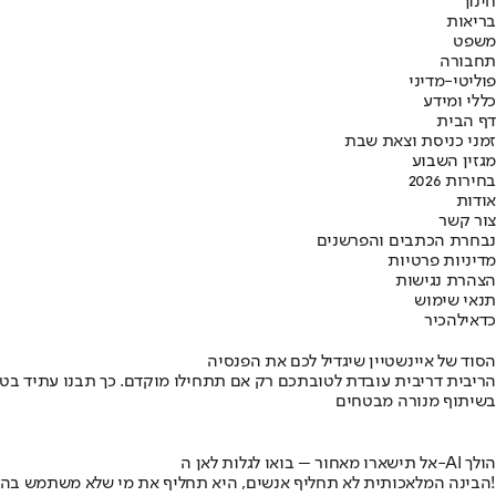
חינוך
בריאות
משפט
תחבורה
פוליטי-מדיני
כללי ומידע
דף הבית
זמני כניסת וצאת שבת
מגזין השבוע
בחירות 2026
אודות
צור קשר
נבחרת הכתבים והפרשנים
מדיניות פרטיות
הצהרת נגישות
תנאי שימוש
כדאי
להכיר
הסוד של איינשטיין שיגדיל לכם את הפנסיה
הריבית דריבית עובדת לטובתכם רק אם תתחילו מוקדם. כך תבנו עתיד בט
בשיתוף מנורה מבטחים
אל תישארו מאחור – בואו לגלות לאן ה-AI הולך
הבינה המלאכותית לא תחליף אנשים, היא תחליף את מי שלא משתמש בה!