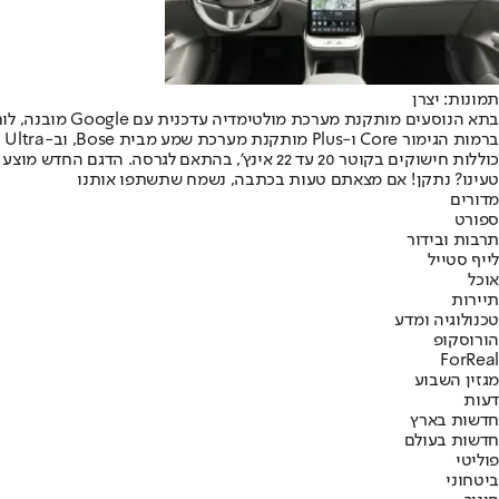
תמונות: יצרן
כוללות חישוקים בקוטר 20 עד 22 אינץ’, בהתאם לגרסה. הדגם החדש מוצע בשלוש רמות גימור: Core במחיר של 420,000 שקלים, Plus במחיר של 460,000 שקלים ו-Ultra במחיר של 540,000 שקלים.
טעינו? נתקן! אם מצאתם טעות בכתבה, נשמח שתשתפו אותנו
מדורים
ספורט
תרבות ובידור
לייף סטייל
אוכל
תיירות
טכנולוגיה ומדע
הורוסקופ
ForReal
מגזין השבוע
דעות
חדשות בארץ
חדשות בעולם
פוליטי
ביטחוני