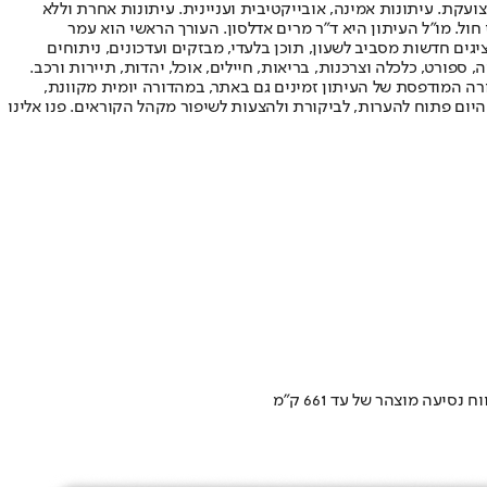
ועקת. עיתונות אמינה, אובייקטיבית ועניינית. עיתונות אחרת וללא
עור החשיפה הגבוה ביותר בימי חול. מו"ל העיתון היא ד"ר מרים אדלסון. העורך הראשי הוא עמר
 והעורך המייסד הוא עמוס רגב. אתרי האינטרנט של "ישראל היום" בעברית ובאנגלית, כמו כן היישומונים (אפליקציות) לאנדרואיד ול-iOS, מציגים חדשות מסביב לשעון, תוכן בלעדי, מבזקים ועדכונים, ניתוחים
, ספורט, כלכלה וצרכנות, בריאות, חיילים, אוכל, יהדות, תיירות ורכב.
דורה המודפסת של העיתון זמינים גם באתר, במהדורה יומית מקוונת,
היום פתוח להערות, לביקורת ולהצעות לשיפור מקהל הקוראים. פנו אלינו