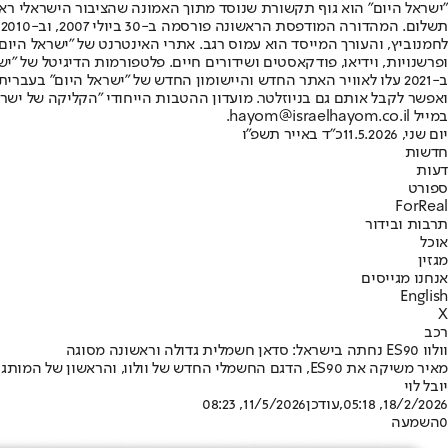
"ישראל היום" הוא גוף תקשורת שנוסד מתוך האמונה שהציבור הישראלי ראוי 
ת
ופרשנויות, וידיאו, פודקאסטים ושידורים חיים. פלטפורמות הדיגיטל של "ישרא
ב-2021 עלו לאוויר האתר החדש והיישומון החדש של "ישראל היום" בע
ואפשר לקבל אותם גם בניוזלטר. מועדון ההטבות הייחודי "הקליקה של ישרא
במייל hayom@israelhayom.co.il.
יום שני, 11.5.2026
כ"ד באייר תשפ"ו
חדשות
דעות
ספורט
ForReal
תרבות ובידור
אוכל
מגזין
אנחנו מגייסים
English
X
רכב
וולוו ES90 נחתה בישראל: סדאן חשמלית גדולה וראשונה מסוגה
מאיר משיקה את ES90, הדגם החשמלי החדש של וולוו, והראשון של המותג בארץ עם מערך 800 וולט, המאפשר טעינת DC בקצב של עד 310 קוט"ש וטווח נסיעה מוצהר של עד 661 ק״מ
יובל לוי
18/2/2026, 05:18
,עודכן
11/5/2026, 08:23
0
השמעה