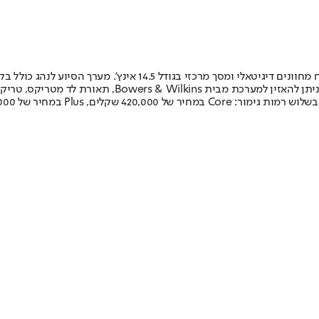
בתא הנוסעים מותקנת מערכת מולטימדיה עדכנית עם Google מובנה, לוח
ברמות הגימור Core ו-Plus מותקנת מערכת שמע מבית Bose