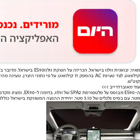
מאיר, יבואנית וולוו בישראל, הכריזה על השקת וולווES90 בישראל. מדובר בדגם סדאן חשמלי גדול,
קוט”ש.
עוד מאוברדרייב >>>
מטר, עם בסיס גלגלים של 3.10 מטר. יחידת ההנעה המשווקת בישראל כוללת מנוע יחיד בהספק 333 כ״ס ומומנט של 49 קג”מ המועברים לזוג הגלגלים האחוריים, והתאוצה ל-100 קמ״ש נמשכת 6.6 שניות.