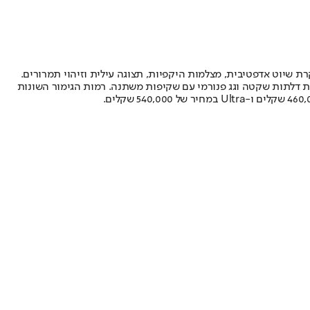
 מחוונים דיגיטאלי ומסך מרכזי בגודל 14.5 אינץ’. מערך הסיוע לנהג כולל בקרת שיוט אדפטיבית, מצלמות היקפיות, תצוגה עילית וזיהוי תמרורים.
, וב-Ultra ניתן להאזין למערכת מבית Bowers & Wilkins, תאורת לד מטריקס, טריקת דלתות שקטה וגג פנורמי עם שקיפות משתנה. רמות הגימור השונות