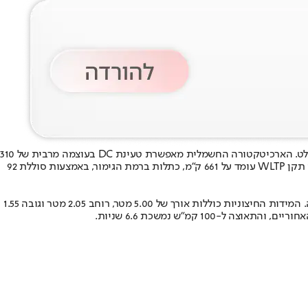
. הארכיטקטורה החשמלית מאפשרת טעינת DC בעוצמה מרבית של 310
קילוואט, לצד טעינת AC בהספק 11 קילוואט. על פי נתוני היצרן, טעינה מהירה של 10 דקות יכולה להוסיף עד 260 ק״מ טווח, וטווח הנסיעה המירבי לפי תקן WLTP עומד על 661 ק״מ, כתלות ברמת הגימור, באמצעות סוללת 92
ה-ES90 מבוסס על פלטפורמת SPA2 של וולוו, בדומה ל-EX90, ומציג מקדם גרר של 0.25. לדברי וולוו מדובר באחת המכוניות השקטות שייצרה בחברה. המידות החיצוניות כוללות אורך של 5.00 מטר, רוחב 2.05 מטר וגובה 1.55