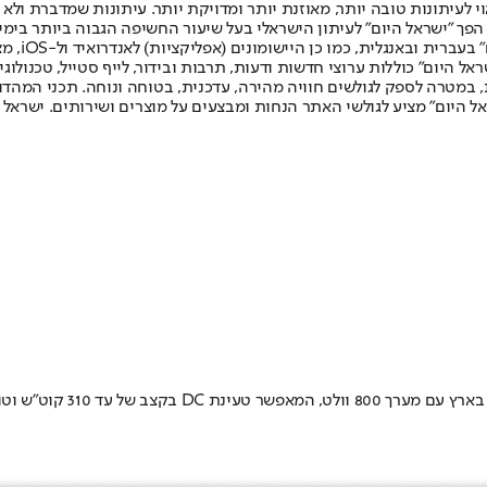
לעיתונות טובה יותר, מאוזנת יותר ומדויקת יותר. עיתונות שמדברת ולא צ
שלום. המהדורה המודפסת הראשונה פורסמה ב-30 ביולי 2007, וב-2010 הפך "ישראל היום" לעיתון הישראלי בעל שי
לחמנוביץ,
ל היום" כוללות ערוצי חדשות ודעות, תרבות ובידור, לייף סטייל, טכנולוגיה
ברית, במטרה לספק לגולשים חוויה מהירה, עדכנית, בטוחה ונוחה. תכני המה
ל היום" מציע לגולשי האתר הנחות ומבצעים על מוצרים ושירותים. ישראל 