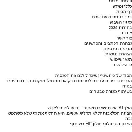
פוליטי-מדיני
כללי ומידע
דף הבית
זמני כניסת וצאת שבת
מגזין השבוע
בחירות 2026
אודות
צור קשר
נבחרת הכתבים והפרשנים
מדיניות פרטיות
הצהרת נגישות
תנאי שימוש
כדאי
להכיר
הסוד של איינשטיין שיגדיל לכם את הפנסיה
הריבית דריבית עובדת לטובתכם רק אם תתחילו מוקדם. כך תבנו עתיד
בטוח
בשיתוף מנורה מבטחים
אל תישארו מאחור – בואו לגלות לאן ה-AI הולך
הבינה המלאכותית לא תחליף אנשים, היא תחליף את מי שלא משתמש
בה!
בשיתוף HIT,המכון הטכנולוגי חולון