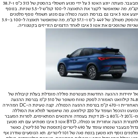
מבעבר. מעתה יונע האטו 3 על ידי מנוע חשמלי בהספק של 313 כ”ס ו-38.7
קג”מ, מה שמאפשר לקצר את התאוצה ל-100 קמ”ש ל-5.5 שניות. בנוסף
יוצע אטו 3 איבו גם בגרסת הנעה כפולה עם מנוע חשמלי נוסף מלפנים
והספק משולב של 449 כ”ס ו-57.1 קג”מ, מה שמאפשר תאוצה ל-100 ב-3.9
שניות שהופכים את אטו 3 איבו לאחד הדגמים הזריזים בקטגוריה.
אל יחידות ההנעה החדשות מצטרפת סוללה מוגדלת בעלת קיבולת של
74.8 קילוואט האמורה לספק טווח משופר של 510 ק”מ בגרסת ההנעה
האחורית ו-470 ק”מ בגרסת ההנעה הכפולה. קצה טעינת ה-DC המהירה
כמעט והוכפל ועומד על 220 קילוואט, מה שיאפשר למלא את הסוללה
מ-20% ל-80% ב-25 דקות בעמדה והתנאים המתאימים. למרות המעבר
לתצורת הנעה אחורית או כפולה, BYD אטו 3 איבו מפתיע עם תא מטען
גדול מבעבר שנפחו עומד על 490 ליטרים (תוספת של 50 ליטר), כאשר
מלפנים נוסף תא מטען בנפח נאה של 101 ליטרים. תא הנוסעים שודרג אף