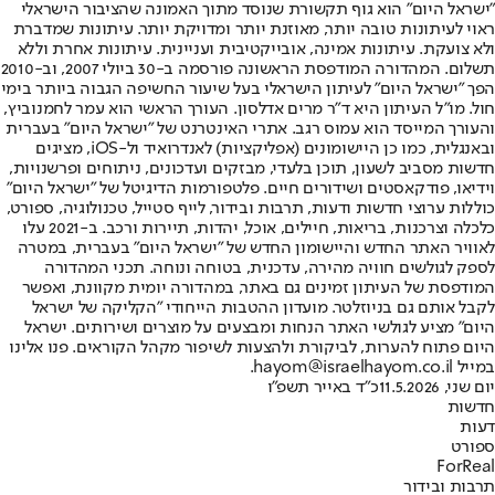
"ישראל היום" הוא גוף תקשורת שנוסד מתוך האמונה שהציבור הישראלי
ראוי לעיתונות טובה יותר, מאוזנת יותר ומדויקת יותר. עיתונות שמדברת
ולא צועקת. עיתונות אמינה, אובייקטיבית ועניינית. עיתונות אחרת וללא
תשלום. המהדורה המודפסת הראשונה פורסמה ב-30 ביולי 2007, וב-2010
הפך "ישראל היום" לעיתון הישראלי בעל שיעור החשיפה הגבוה ביותר בימי
חול. מו"ל העיתון היא ד"ר מרים אדלסון. העורך הראשי הוא עמר לחמנוביץ,
והעורך המייסד הוא עמוס רגב. אתרי האינטרנט של "ישראל היום" בעברית
ובאנגלית, כמו כן היישומונים (אפליקציות) לאנדרואיד ול-iOS, מציגים
חדשות מסביב לשעון, תוכן בלעדי, מבזקים ועדכונים, ניתוחים ופרשנויות,
וידיאו, פודקאסטים ושידורים חיים. פלטפורמות הדיגיטל של "ישראל היום"
כוללות ערוצי חדשות ודעות, תרבות ובידור, לייף סטייל, טכנולוגיה, ספורט,
כלכלה וצרכנות, בריאות, חיילים, אוכל, יהדות, תיירות ורכב. ב-2021 עלו
לאוויר האתר החדש והיישומון החדש של "ישראל היום" בעברית, במטרה
לספק לגולשים חוויה מהירה, עדכנית, בטוחה ונוחה. תכני המהדורה
המודפסת של העיתון זמינים גם באתר, במהדורה יומית מקוונת, ואפשר
לקבל אותם גם בניוזלטר. מועדון ההטבות הייחודי "הקליקה של ישראל
היום" מציע לגולשי האתר הנחות ומבצעים על מוצרים ושירותים. ישראל
היום פתוח להערות, לביקורת ולהצעות לשיפור מקהל הקוראים. פנו אלינו
במייל hayom@israelhayom.co.il.
יום שני, 11.5.2026
כ"ד באייר תשפ"ו
חדשות
דעות
ספורט
ForReal
תרבות ובידור