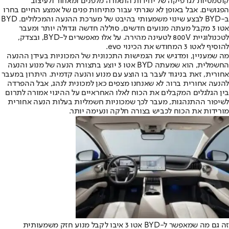
קוסמטיות לגרפיקה של יחידות התאורה מלפנים ומאחור ולעיצוב
הפגושים. אבל באופן לא שגרתי עבור מתיחות פנים של אמצע החיים בחרו
ב-BYD לבצע שינוי משמעותי בהיבט של מערכת ההנעה והמכלולים. BYD
אטו 3 מקבל מעתה מנועים חדשים, סוללה חדשה וגדולה יותר ומעבר
לטכנולוגיית 800V לטעינה מהירה. על אלו מאפשרים ל-BYD, ובצדק,
להוסיף לאטו 3 המחודש את הכינוי evo.
מה שמעניין, ומדגיש את הגמישות התכנונית של המכוניות בעידן ההנעה
החשמלית, הוא שמעתה BYD אטו 3 יוצע בתצורת הנעה של מנוע והנעה
אחורית, זאת בניגוד לעבר בו הוצע עם מנוע והנעה קדמית. היתרון במעבר
להנעה אחורית ברור. לא שאנחנו מצפים כאן למכונית לנהג, אבל ההפרדה
בין הגלגלים המקבלים את הכוח לאלו האחראיים על ההיגוי אמורה לתרום
לשיפור ההתנהגות, מעבר לכך שמכוניות חשמליות בעלות הנעה אחורית
מורידות את הכוח לכביש בצורה חלקה ונעימה יותר.
זה גם מה שמאפשר ל-BYD אטו 3 איבו לקבל מנוע חזק משמעותית