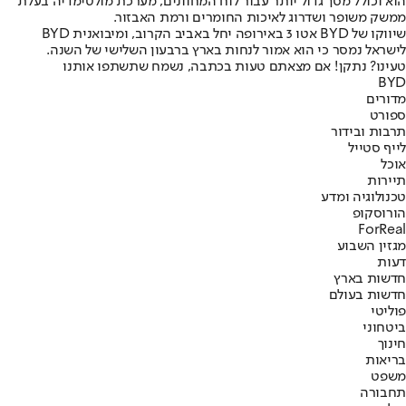
הוא וכולל מסך גדול יותר עבור לוח המחוונים, מערכת מולטימדיה בעלת
ממשק משופר ושדרוג לאיכות החומרים ורמת האבזור.
שיווקו של BYD אטו 3 באירופה יחל באביב הקרוב, ומיבואנית BYD
לישראל נמסר כי הוא אמור לנחות בארץ ברבעון השלישי של השנה.
טעינו? נתקן! אם מצאתם טעות בכתבה, נשמח שתשתפו אותנו
BYD
מדורים
ספורט
תרבות ובידור
לייף סטייל
אוכל
תיירות
טכנולוגיה ומדע
הורוסקופ
ForReal
מגזין השבוע
דעות
חדשות בארץ
חדשות בעולם
פוליטי
ביטחוני
חינוך
בריאות
משפט
תחבורה