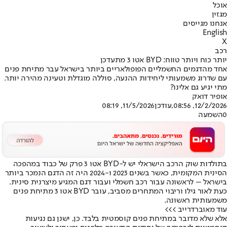
אוכל
מגזין
אנחנו מגייסים
English
X
רכב
יותר כוח ויותר טווח: BYD אטו 3 מתעדכן
אחד מהדגמים החשמליים הפופולאריים ביותר בישראל עבר מתיחת פנים
עם שדרוג משמעותי ליחידות ההנעה, סוללה מוגדלת וטעינה מהירה יותר.
מתי יגיע גם אלינו?
אופיר דואק
12/2/2026, 08:56
,עודכן
11/5/2026, 08:19
0
השמעה
בתולדות שוק הרכב הישראלי יש ל-BYD אטו 3 פרק של כבוד במהפכה
הסינית המקומית, כאשר בשנים 2023 ו-2024 היה זה הדגם הנמכר ביותר
בישראל – לראשונה עבור רכב חשמלי ועבור דגם המגיע מיצרנית סינית.
כעת לאור גילו וריבוי המתחרים מסביב, עובר BYD אטו 3 מתיחת פנים
משמעותית ראשונה.
עוד מאוברדרייב >>>
אלא שלא מדובר במתיחת פנים קוסמטית בלבד. כן, ישנן גם נגיעות