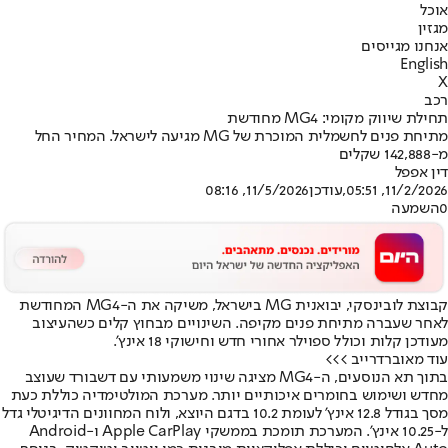
אוכל
מגזין
אנחנו מגייסים
English
X
רכב
תחילת שיווק מקומי: MG4 מחודשת
מתיחת פנים לחשמלית המוכרת של MG מגיעה לישראל. המחיר החל
מ-142,888 שקלים
דין אפפל
11/2/2026, 05:51
,עודכן
11/5/2026, 08:16
0
השמעה
קבוצת לובינסקי, יבואנית MG בישראל, משיקה את ה-MG4 המחודשת
לאחר שעברה מתיחת פנים מקיפה. השינויים מבחוץ קלים כשהעיצוב
מעודכן קלות וכולל ספוילר אחורי חדש וחישוקי 18 אינץ’.
עוד מאוברדרייב >>>
בתוך תא הנוסעים, ה-MG4 מציגה שינוי משמעותי עם דשבורד שעוצב
מחדש ושימוש בחומרים איכותיים יותר. מערכת המולטימדיה כוללת כעת
מסך בגודל 12.8 אינץ’ לעומת 10.2 בדגם היוצא, ולוח המחוונים הדיגיטלי גדל
ל-10.25 אינץ’. המערכת תומכת בממשקי Apple CarPlay ו-Android