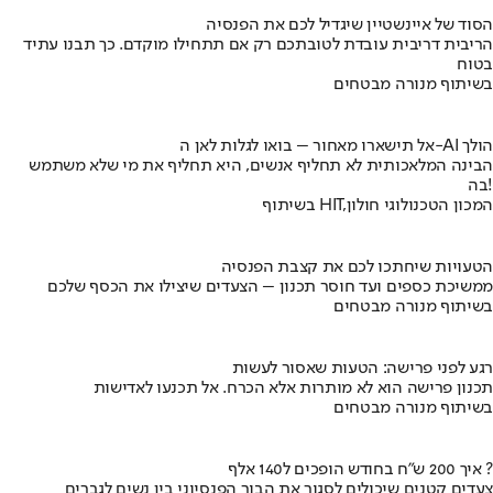
הסוד של איינשטיין שיגדיל לכם את הפנסיה
הריבית דריבית עובדת לטובתכם רק אם תתחילו מוקדם. כך תבנו עתיד
בטוח
בשיתוף מנורה מבטחים
אל תישארו מאחור – בואו לגלות לאן ה-AI הולך
הבינה המלאכותית לא תחליף אנשים, היא תחליף את מי שלא משתמש
בה!
בשיתוף HIT,המכון הטכנולוגי חולון
הטעויות שיחתכו לכם את קצבת הפנסיה
ממשיכת כספים ועד חוסר תכנון – הצעדים שיצילו את הכסף שלכם
בשיתוף מנורה מבטחים
רגע לפני פרישה: הטעות שאסור לעשות
תכנון פרישה הוא לא מותרות אלא הכרח. אל תכנעו לאדישות
בשיתוף מנורה מבטחים
איך 200 ש"ח בחודש הופכים ל140 אלף ?
צעדים קטנים שיכולים לסגור את הבור הפנסיוני בין נשים לגברים