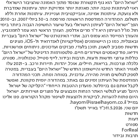
"ישראל היום" הוא גוף תקשורת שנוסד מתוך האמונה שהציבור הישראלי
ראוי לעיתונות טובה יותר, מאוזנת יותר ומדויקת יותר. עיתונות שמדברת
ולא צועקת. עיתונות אמינה, אובייקטיבית ועניינית. עיתונות אחרת וללא
תשלום. המהדורה המודפסת הראשונה פורסמה ב-30 ביולי 2007, וב-2010
הפך "ישראל היום" לעיתון הישראלי בעל שיעור החשיפה הגבוה ביותר בימי
חול. מו"ל העיתון היא ד"ר מרים אדלסון. העורך הראשי הוא עמר לחמנוביץ,
והעורך המייסד הוא עמוס רגב. אתרי האינטרנט של "ישראל היום" בעברית
ובאנגלית, כמו כן היישומונים (אפליקציות) לאנדרואיד ול-iOS, מציגים
חדשות מסביב לשעון, תוכן בלעדי, מבזקים ועדכונים, ניתוחים ופרשנויות,
וידיאו, פודקאסטים ושידורים חיים. פלטפורמות הדיגיטל של "ישראל היום"
כוללות ערוצי חדשות ודעות, תרבות ובידור, לייף סטייל, טכנולוגיה, ספורט,
כלכלה וצרכנות, בריאות, חיילים, אוכל, יהדות, תיירות ורכב. ב-2021 עלו
לאוויר האתר החדש והיישומון החדש של "ישראל היום" בעברית, במטרה
לספק לגולשים חוויה מהירה, עדכנית, בטוחה ונוחה. תכני המהדורה
המודפסת של העיתון זמינים גם באתר, במהדורה יומית מקוונת, ואפשר
לקבל אותם גם בניוזלטר. מועדון ההטבות הייחודי "הקליקה של ישראל
היום" מציע לגולשי האתר הנחות ומבצעים על מוצרים ושירותים. ישראל
היום פתוח להערות, לביקורת ולהצעות לשיפור מקהל הקוראים. פנו אלינו
במייל hayom@israelhayom.co.il.
יום שני, 11.5.2026
כ"ד באייר תשפ"ו
חדשות
דעות
ספורט
ForReal
תרבות ובידור