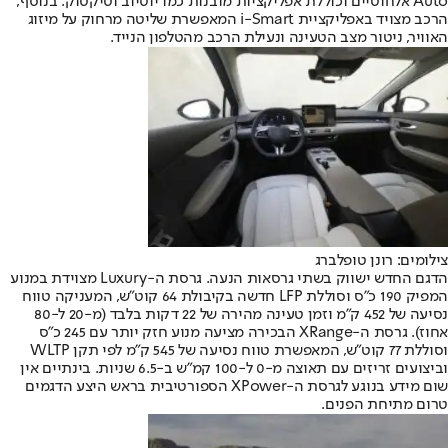
Auto אלחוטיים וכוללת אפליקציות מובנות כמו יוטיוב וטיקטוק. בנוסף,
הרכב מצויד באפליקציית i-Smart המאפשרת שליטה מרחוק על מיזוג
האוויר, ניטור מצב הטעינה ונעילת הרכב מהטלפון הנייד.
צילומים: רונן טופלברג
הדגם החדש ישווק בשתי גרסאות הנעה. גרסת ה-Luxury מצוידת במנוע
המפיק 190 כ”ס וסוללת LFP חדשה בקיבולת 64 קוט”ש, המעניקה טווח
נסיעה של 452 ק”מ וזמן טעינה מהירה של 22 דקות בלבד (מ-20 ל-80
אחוז). גרסת ה-XRange הבכירה מציעה מנוע חזק יותר עם 245 כ”ס
וסוללת 77 קוט”ש, המאפשרת טווח נסיעה של 545 ק”מ לפי תקן WLTP
וביצועים זריזים עם תאוצה מ-0 ל-100 קמ”ש ב-6.5 שניות. בינתיים אין
שום מידע בנוגע לגרסת ה-XPower הספורטיבית בראש היצע הדגמים
טרום מתיחת הפנים.