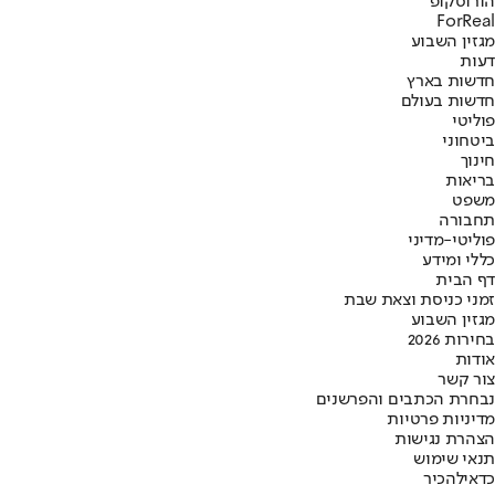
הורוסקופ
ForReal
מגזין השבוע
דעות
חדשות בארץ
חדשות בעולם
פוליטי
ביטחוני
חינוך
בריאות
משפט
תחבורה
פוליטי-מדיני
כללי ומידע
דף הבית
זמני כניסת וצאת שבת
מגזין השבוע
בחירות 2026
אודות
צור קשר
נבחרת הכתבים והפרשנים
מדיניות פרטיות
הצהרת נגישות
תנאי שימוש
כדאי
להכיר