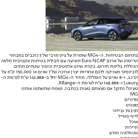
בתחום הבטיחות, ה-MG4 שומרת על ציון מרבי של 5 כוכבים במבחני
הריסוק של ארגון Euro NCAP ומגיעה עם חבילת בטיחות אקטיבית מלאה
הכוללת בלימת חירום, בקרת שיוט אדפטיבית וניטור שטחים מתים.
לובינסקי מעניקה לדגם אחריות יצרן ארוכה של 7 שנים או 150,000 ק”מ על
הרכב, ו-8 שנים על הסוללה. מחיר ה-MG4 יחל ב-142,888 ש”ח לגרסת ה-
Luxury ו-148,888 ש”ח לגרסת ה-XRange.
טעינו? נתקן! אם מצאתם טעות בכתבה, נשמח שתשתפו אותנו
MG
מדורים
ספורט
תרבות ובידור
לייף סטייל
אוכל
תיירות
טכנולוגיה ומדע