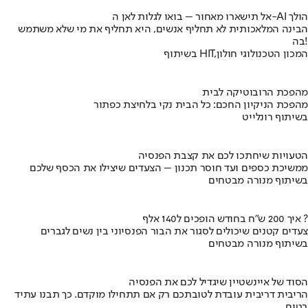
אל תישארו מאחור – בואו לגלות לאן ה-AI הולך
הבינה המלאכותית לא תחליף אנשים, היא תחליף את מי שלא משתמש
בה!
בשיתוף HIT,המכון הטכנולוגי חולון
מהפכת הרובוטיקה לבית
מהפכת הניקיון החכם: כל הבית נקי בלחיצת כפתור
בשיתוף רונלייט
הטעויות שיחתכו לכם את קצבת הפנסיה
ממשיכת כספים ועד חוסר תכנון – הצעדים שיצילו את הכסף שלכם
בשיתוף מנורה מבטחים
איך 200 ש"ח בחודש הופכים ל140 אלף ?
צעדים קטנים שיכולים לסגור את הבור הפנסיוני בין נשים לגברים
בשיתוף מנורה מבטחים
הסוד של איינשטיין שיגדיל לכם את הפנסיה
הריבית דריבית עובדת לטובתכם רק אם תתחילו מוקדם. כך תבנו עתיד
בטוח