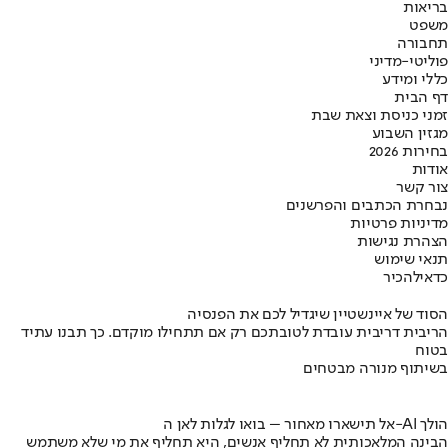
בריאות
משפט
תחבורה
פוליטי-מדיני
כללי ומידע
דף הבית
זמני כניסת וצאת שבת
מגזין השבוע
בחירות 2026
אודות
צור קשר
נבחרת הכתבים והפרשנים
מדיניות פרטיות
הצהרת נגישות
תנאי שימוש
כדאי
להכיר
הסוד של איינשטיין שיגדיל לכם את הפנסיה
הריבית דריבית עובדת לטובתכם רק אם תתחילו מוקדם. כך תבנו עתיד
בטוח
בשיתוף מנורה מבטחים
אל תישארו מאחור – בואו לגלות לאן ה-AI הולך
הבינה המלאכותית לא תחליף אנשים, היא תחליף את מי שלא משתמש