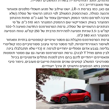
מלפנים, ומסך המולטימדיה בשורת המושבים השנייה.
עוד מאוברדרייב >>>
גם כאן, כמו בגרסת ה-LR, ישנו שילוב של מנוע חשמלי מלפנים ומאחור
והנעה כפולה, כשההספק המשולב לפי הנתון הרשמי של טסלה (שלא
מרבה לפרסם נתוני הספק רשמיים) עומד על 460 כ”ס. פחות מהנתון
המוצהר בשוק האמריקאי שם ההספק המוצהר הוא 510 כ”ס. על פי
הנתונים הרשמיים של טסלה, גרסת הפרפורמנס החדשה מאיצה ל-100
קמ”ש ב-3.5 שניות ומגיעה למהירות מרבית של 250 קמ”ש. טווח הנסיעה
המוצהר הוא 580 ק”מ.
גרסת הפרפורמנס מקבלת גם מספר שינויים קוסמטיים בחזית ומאחור
לשיפור האווירודינמיות, לצד מספר פרטי עיצוב ספורטיביים כמו קאליפרי
בלימה בצבע אדום וסמליים יחודיים לגרסה זו (כדי שלא תתבלבלו בינה
לבין סתם מודל Y לבנה). גרסת הפרפורמנס מגיעה גם עם מספר תוספות
ומאפיינים ייחודיים לדגם בהם ניתן למנות מתלים אדפטיביים בכיול
ספורטיבי המשלב קפיצים שונים ומוטות מייצבים מעובים, גימור סיבי
פחמן בתא הנוסעים וחישוקי 21 אינץ’ ייעודיים.