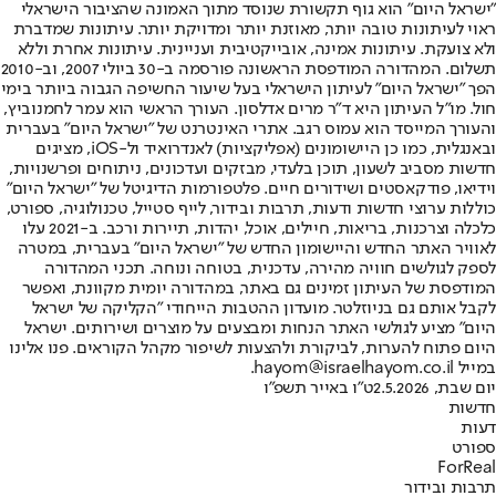
"ישראל היום" הוא גוף תקשורת שנוסד מתוך האמונה שהציבור הישראלי
ראוי לעיתונות טובה יותר, מאוזנת יותר ומדויקת יותר. עיתונות שמדברת
ולא צועקת. עיתונות אמינה, אובייקטיבית ועניינית. עיתונות אחרת וללא
תשלום. המהדורה המודפסת הראשונה פורסמה ב-30 ביולי 2007, וב-2010
הפך "ישראל היום" לעיתון הישראלי בעל שיעור החשיפה הגבוה ביותר בימי
חול. מו"ל העיתון היא ד"ר מרים אדלסון. העורך הראשי הוא עמר לחמנוביץ,
והעורך המייסד הוא עמוס רגב. אתרי האינטרנט של "ישראל היום" בעברית
ובאנגלית, כמו כן היישומונים (אפליקציות) לאנדרואיד ול-iOS, מציגים
חדשות מסביב לשעון, תוכן בלעדי, מבזקים ועדכונים, ניתוחים ופרשנויות,
וידיאו, פודקאסטים ושידורים חיים. פלטפורמות הדיגיטל של "ישראל היום"
כוללות ערוצי חדשות ודעות, תרבות ובידור, לייף סטייל, טכנולוגיה, ספורט,
כלכלה וצרכנות, בריאות, חיילים, אוכל, יהדות, תיירות ורכב. ב-2021 עלו
לאוויר האתר החדש והיישומון החדש של "ישראל היום" בעברית, במטרה
לספק לגולשים חוויה מהירה, עדכנית, בטוחה ונוחה. תכני המהדורה
המודפסת של העיתון זמינים גם באתר, במהדורה יומית מקוונת, ואפשר
לקבל אותם גם בניוזלטר. מועדון ההטבות הייחודי "הקליקה של ישראל
היום" מציע לגולשי האתר הנחות ומבצעים על מוצרים ושירותים. ישראל
היום פתוח להערות, לביקורת ולהצעות לשיפור מקהל הקוראים. פנו אלינו
במייל hayom@israelhayom.co.il.
יום שבת, 2.5.2026
ט"ו באייר תשפ"ו
חדשות
דעות
ספורט
ForReal
תרבות ובידור