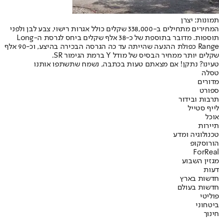
תמונות: יצרן
המחירים מתחילים ב-338,000 שקלים כולל אגרות רישוי, צבע לבן ולפני
תוספות. מדובר בתוספת של כ-38 אלף שקלים ביחס לגרסת ה-Long
Range כפולת ההנעה שהייתה עד כה הגרסה הבכירה בהיצע, וכ-90 אלף
שקלים יותר ממחיר הבסיס של מודל Y ברמת הגימור SR.
טעינו? נתקן! אם מצאתם טעות בכתבה, נשמח שתשתפו אותנו
טסלה
מדורים
ספורט
תרבות ובידור
לייף סטייל
אוכל
תיירות
טכנולוגיה ומדע
הורוסקופ
ForReal
מגזין השבוע
דעות
חדשות בארץ
חדשות בעולם
פוליטי
ביטחוני
חינוך