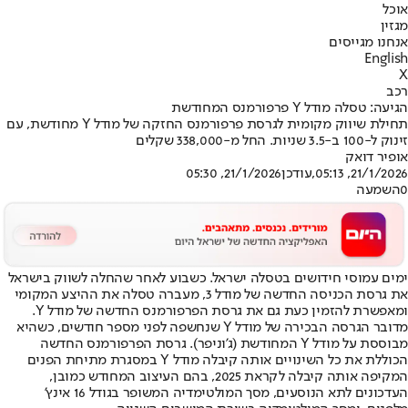
אוכל
מגזין
אנחנו מגייסים
English
X
רכב
הגיעה: טסלה מודל Y פרפורמנס המחודשת
תחילת שיווק מקומית לגרסת פרפורמנס החזקה של מודל Y מחודשת, עם
זינוק ל-100 ב-3.5 שניות. החל מ-338,000 שקלים
אופיר דואק
21/1/2026, 05:13
,עודכן
21/1/2026, 05:30
0
השמעה
ימים עמוסי חידושים בטסלה ישראל. כשבוע לאחר שהחלה לשווק בישראל
את גרסת הכניסה החדשה של מודל 3, מעברה טסלה את ההיצע המקומי
ומאפשרת להזמין כעת גם את גרסת הפרפורמנס החדשה של מודל Y.
מדובר הגרסה הבכירה של מודל Y שנחשפה לפני מספר חודשים, כשהיא
מבוססת על מודל Y המחודשת (ג’וניפר). גרסת הפרפורמנס החדשה
הכוללת את כל השינויים אותה קיבלה מודל Y במסגרת מתיחת הפנים
המקיפה אותה קיבלה לקראת 2025, בהם העיצוב המחודש כמובן,
העדכונים לתא הנוסעים, מסך המולטימדיה המשופר בגודל 16 אינץ’