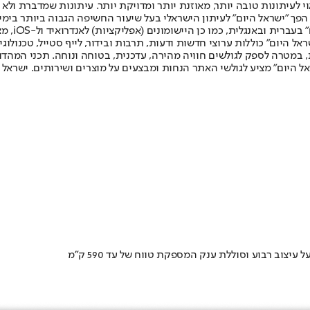
לעיתונות טובה יותר, מאוזנת יותר ומדויקת יותר. עיתונות שמדברת ולא צ
שלום. המהדורה המודפסת הראשונה פורסמה ב-30 ביולי 2007, וב-2010 הפך "ישראל היום" לעיתון הישראלי בעל שי
לחמנוביץ,
ל היום" כוללות ערוצי חדשות ודעות, תרבות ובידור, לייף סטייל, טכנולוגיה
ברית, במטרה לספק לגולשים חוויה מהירה, עדכנית, בטוחה ונוחה. תכני המה
ל היום" מציע לגולשי האתר הנחות ומבצעים על מוצרים ושירותים. ישראל 