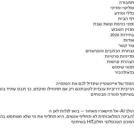
תחבורה
פוליטי-מדיני
כללי ומידע
דף הבית
זמני כניסת וצאת שבת
מגזין השבוע
בחירות 2026
אודות
צור קשר
נבחרת הכתבים והפרשנים
מדיניות פרטיות
הצהרת נגישות
תנאי שימוש
כדאי
להכיר
הסוד של איינשטיין שיגדיל לכם את הפנסיה
הריבית דריבית עובדת לטובתכם רק אם תתחילו מוקדם. כך תבנו עתיד בט
בשיתוף מנורה מבטחים
אל תישארו מאחור – בואו לגלות לאן ה-AI הולך
הבינה המלאכותית לא תחליף אנשים, היא תחליף את מי שלא משתמש בה!
בשיתוף HIT,המכון הטכנולוגי חולון