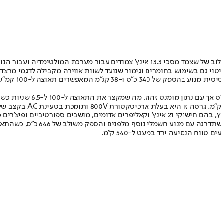
תא הנוסעים מהווה קפיצת מדרגה, כאשר ברמות האבזור הבכירות ישנו שילוב של שצמד מסכי 
נמצאת גרסת בראבוס כוחנית המתהדרת בסממני עיצוב ספורטיביים מבחוץ, בהם חישוקי 21 אינץ’ ו