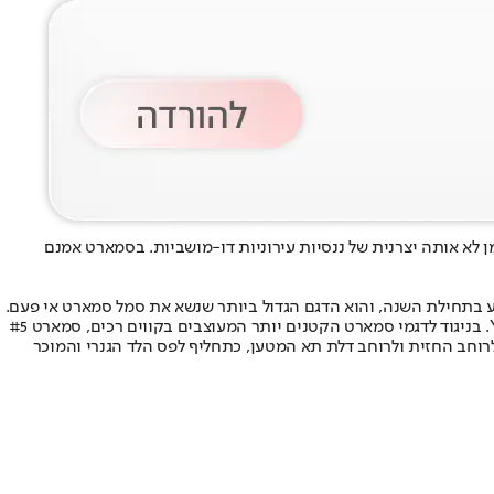
לא אותה יצרנית של ננסיות עירוניות דו-מושביות. בסמארט אמנם
הסמארט 1 (או #1) הקומפקטי ולאחריו הגיע הסמארט 3 הגול יותר בעל תצורת הקופה. כעת מצטרף אליהם בישראל סמארט 5 שהוצע בתחילת השנה, והוא הדגם הגדול ביותר שנשא את סמל סמארט אי פעם.
מדובר בקרוסאובר גדול באורך של 4.7 מטרים עם בסיס גלגלים של 290 ס”מ, מידות הממקמות אותו בסגמנט גודל D ובמקביל לדגמים כמו טסלה מודל Y. בניגוד לדגמי סמארט הקטנים יותר המעוצבים בקווים רכים, סמארט #5
 לדגם הוא שילוב של ארבע פנסי לד קטנים לרוחב החזית ולרוחב דלת תא המטען, כתחליף לפס הלד הגנרי והמוכר