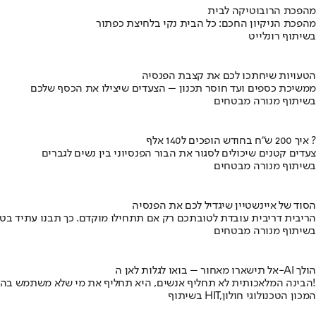
מהפכת הרובוטיקה לבית
מהפכת הניקיון החכם: כל הבית נקי בלחיצת כפתור
בשיתוף רונלייט
הטעויות שיחתכו לכם את קצבת הפנסיה
ממשיכת כספים ועד חוסר תכנון – הצעדים שיצילו את הכסף שלכם
בשיתוף מנורה מבטחים
איך 200 ש"ח בחודש הופכים ל140 אלף ?
צעדים קטנים שיכולים לסגור את הבור הפנסיוני בין נשים לגברים
בשיתוף מנורה מבטחים
הסוד של איינשטיין שיגדיל לכם את הפנסיה
הריבית דריבית עובדת לטובתכם רק אם תתחילו מוקדם. כך תבנו עתיד בט
בשיתוף מנורה מבטחים
אל תישארו מאחור – בואו לגלות לאן ה-AI הולך
הבינה המלאכותית לא תחליף אנשים, היא תחליף את מי שלא משתמש בה!
בשיתוף HIT,המכון הטכנולוגי חולון