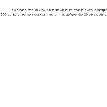
המושבים הקדמיים, מושבים מתכווננים חשמלית וגג שמש פנורמי. המחיר של
סמארט #5 מתחיל ב-230 אלף שקלים לתצורת ההנעה הבסיסית ו-260 אלף שקלים עבור תצורת הסוללה הגדולה שמוצעת גם ברמת אבזור “פרימיום” בתוספת של 20 אלף שקלים. מחיר גרסת הבראבוס הכוחנית עומד על 300