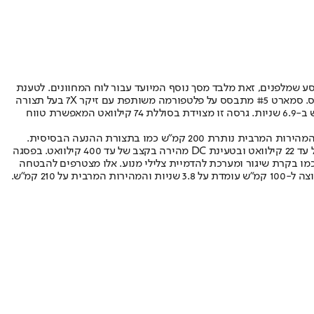
13.3 אינץ’ צמודים עבור מערכת המולטימדיה ועבור הנוסע שמלפנים, זאת מלבד מסך נוסף המיועד עבור לוח המחוונים. לטענת
סמארט מרצדס הייתה זו שאחראית על עיצוב תא הנוסעים, מה שבא לידי ביטוי גם בשימוש בחומרים וגימור שנועד לשוות אווירה מקבילה לדגמי מרצדס. סמארט #5 מתבסס על פלטפורמה משותפת עם זיקר 7X בעל תצורה
בסיסית של מנוע והנעה אחוריים ומוצע בשלוש תצורות הנעה. לתצורה הבסיסית מנוע בהספק של 340 כ”ס ו-38 קג”מ המאפשרים תאוצה ל-100 קמ”ש ב-6.9 שניות. גרסה זו מצוידת בסוללת 74 קילוואט המאפשרת טווח
לתצורת ההנעה השניה ישנו מנוע חשמלי מעט חזק יותר בהספק של 363 כ”ס אך עם נתון מומנט זהה, מה שמקצר את התאוצה ל-100 ל-6.5 שניות כשהמהירות המרבית נותרת 200 קמ”ש כמו בתצורת ההנעה הבסיסית.
הסוללה היא בעלת קיבולת של 100 קוט”ש המאפשרת טווח נסיעה של 590 ק”מ. גרסה זו היא בעלת ארכיטקטורת 800V ותומכת בטעינת AC בקצב של עד 22 קילוואט ובטעינת DC מהירה בקצב של עד 400 קילוואט. בפסגה
קאליפרים אדומים, מושבים ספורטיביים ופיצ’רים כמו בקרת שיגור ומערכת להדמיית צלילי מנוע. אלו מצטרפים להבטחה
שבראבוס הייתה אחראית גם על כיול המתלים בגרסה זו. מערכת ההנעה השתדרגה עם מנוע חשמלי נוסף מלפנים והספק משולב של 646 כ”ס, כשהתאוצה ל-100 קמ”ש עומדת על 3.8 שניות והמהירות המרבית על 210 קמ”ש.