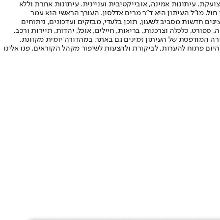
ועקת. עיתונות אמינה, אובייקטיבית ועניינית. עיתונות אחרת וללא
עור החשיפה הגבוה ביותר בימי חול. מו"ל העיתון היא ד"ר מרים אדלסון. העורך הראשי הוא עמר
 והעורך המייסד הוא עמוס רגב. אתרי האינטרנט של "ישראל היום" בעברית ובאנגלית, כמו כן היישומונים (אפליקציות) לאנדרואיד ול-iOS, מציגים חדשות מסביב לשעון, תוכן בלעדי, מבזקים ועדכונים, ניתוחים
, ספורט, כלכלה וצרכנות, בריאות, חיילים, אוכל, יהדות, תיירות ורכב.
דורה המודפסת של העיתון זמינים גם באתר, במהדורה יומית מקוונת,
היום פתוח להערות, לביקורת ולהצעות לשיפור מקהל הקוראים. פנו אלינו