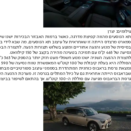
צילומים: יצרן
נסיעה של 465 ק”מ עם תמיכה בטעינה מהירה בקצב של 150 קילוואט.
גרסת הבראבוס מגיעה עם סוללת ה-100 קוט”ש, אך בהתאם לשיפור בביצועים טווח הנסיעה ירד במעט ל-540 ק”מ.