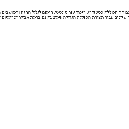
מלא ובאמת אבזור גבוהה הכוללת כסטנדרט ריפוד עור סינטטי, חימום לגלגל ההגה ו