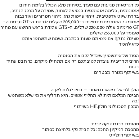
כל הגרסאות מגיעות עם מערך בטיחות מלא הכולל בלימת חירום
אוטונומית, בלימה אוטומטית בנסיעה לאחור, שמירה על מרכז הנתיב,
בקרת שיוט אדפטיבית, זיהוי עייפות נהג, זיהוי תמרורים ואור גבוה
אוטומטי. המחירים מתחילים ב-205,000 שקלים לגרסת ה-GT וגרסת ה-
GT פרימיום עולה 220,000 שקלים. ה-GTS עומדת בראש ההיצע עם מחיר
שעומד על 235,000 שקלים.
טעינו? נתקן! אם מצאתם טעות בכתבה, נשמח שתשתפו אותנו
כדאי
להכיר
הסוד של איינשטיין שיגדיל לכם את הפנסיה
הריבית דריבית עובדת לטובתכם רק אם תתחילו מוקדם. כך תבנו עתיד
בטוח
בשיתוף מנורה מבטחים
אל תישארו מאחור – בואו לגלות לאן ה-AI הולך
הבינה המלאכותית לא תחליף אנשים, היא תחליף את מי שלא משתמש
בה!
בשיתוף HIT,המכון הטכנולוגי חולון
מהפכת הרובוטיקה לבית
מהפכת הניקיון החכם: כל הבית נקי בלחיצת כפתור
בשיתוף רונלייט