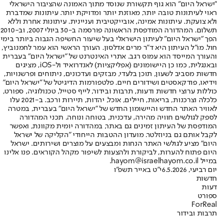
"ישראל היום" הוא גוף תקשורת שנוסד מתוך האמונה שהציבור הישראלי
ראוי לעיתונות טובה יותר, מאוזנת יותר ומדויקת יותר. עיתונות שמדברת
ולא צועקת. עיתונות אמינה, אובייקטיבית ועניינית. עיתונות אחרת וללא
תשלום. המהדורה המודפסת הראשונה פורסמה ב-30 ביולי 2007, וב-2010
הפך "ישראל היום" לעיתון הישראלי בעל שיעור החשיפה הגבוה ביותר בימי
חול. מו"ל העיתון היא ד"ר מרים אדלסון. העורך הראשי הוא עמר לחמנוביץ,
והעורך המייסד הוא עמוס רגב. אתרי האינטרנט של "ישראל היום" בעברית
ובאנגלית, כמו כן היישומונים (אפליקציות) לאנדרואיד ול-iOS, מציגים
חדשות מסביב לשעון, תוכן בלעדי, מבזקים ועדכונים, ניתוחים ופרשנויות,
וידיאו, פודקאסטים ושידורים חיים. פלטפורמות הדיגיטל של "ישראל היום"
כוללות ערוצי חדשות ודעות, תרבות ובידור, לייף סטייל, טכנולוגיה, ספורט,
כלכלה וצרכנות, בריאות, חיילים, אוכל, יהדות, תיירות ורכב. ב-2021 עלו
לאוויר האתר החדש והיישומון החדש של "ישראל היום" בעברית, במטרה
לספק לגולשים חוויה מהירה, עדכנית, בטוחה ונוחה. תכני המהדורה
המודפסת של העיתון זמינים גם באתר, במהדורה יומית מקוונת, ואפשר
לקבל אותם גם בניוזלטר. מועדון ההטבות הייחודי "הקליקה של ישראל
היום" מציע לגולשי האתר הנחות ומבצעים על מוצרים ושירותים. ישראל
היום פתוח להערות, לביקורת ולהצעות לשיפור מקהל הקוראים. פנו אלינו
במייל hayom@israelhayom.co.il.
יום רביעי, 6.5.2026
י"ט באייר תשפ"ו
חדשות
דעות
ספורט
ForReal
תרבות ובידור