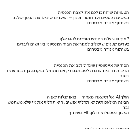
הטעויות שיחתכו לכם את קצבת הפנסיה
ממשיכת כספים ועד חוסר תכנון – הצעדים שיצילו את הכסף שלכם
בשיתוף מנורה מבטחים
איך 200 ש"ח בחודש הופכים ל140 אלף ?
צעדים קטנים שיכולים לסגור את הבור הפנסיוני בין נשים לגברים
בשיתוף מנורה מבטחים
הסוד של איינשטיין שיגדיל לכם את הפנסיה
הריבית דריבית עובדת לטובתכם רק אם תתחילו מוקדם. כך תבנו עתיד
בטוח
בשיתוף מנורה מבטחים
אל תישארו מאחור – בואו לגלות לאן ה-AI הולך
הבינה המלאכותית לא תחליף אנשים, היא תחליף את מי שלא משתמש
בה!
בשיתוף HIT,המכון הטכנולוגי חולון
מהפכת הרובוטיקה לבית