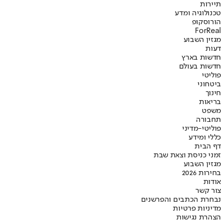
תיירות
טכנולוגיה ומדע
הורוסקופ
ForReal
מגזין השבוע
דעות
חדשות בארץ
חדשות בעולם
פוליטי
ביטחוני
חינוך
בריאות
משפט
תחבורה
פוליטי-מדיני
כללי ומידע
דף הבית
זמני כניסת וצאת שבת
מגזין השבוע
בחירות 2026
אודות
צור קשר
נבחרת הכתבים והפרשנים
מדיניות פרטיות
הצהרת נגישות