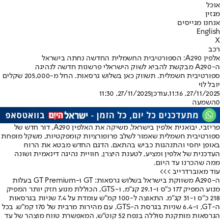
אוכל
מגזין
אנחנו מגייסים
English
X
רכב
אלפין A290: הספורטיבית החשמלית החדשה נחתה בישראל
ה-A290 מבקשת להביא לשוק הישראלי פרשנות חדשה לנהיגה
ספורטיבית חשמלית. תשווק כאן בשלוש גרסאות. החל מ-205,000 שקלים
יובל לוי
27/11/2025, 11:16
,עודכן
27/11/2025, 11:30
0
השמעה
פריזבי, יבואנית אלפין בישראל, משיקה את האלפין A290, דור חדש של
ספורטיבית חשמלית שאמור לשלב פרופורציות קומפקטיות, משקל מופחת
באופן יחסי והתנהגות כביש בהתאם. הדגם החדש מבטא את הרוח
העדכנית של אלפין ומציע, לטענת היצרן, חוויית נהיגה דינאמית ושונה
ממה שהכרנו עד היום.
עוד מאוברדרייב >>>
ה-A290 משווקת בישראל בשלוש גרסאות: GT ו-GT Premium בעלות
מנוע המפיק 177 כ”ס ו-29.1 קג״מ, ו-GTS, הכוללת מנוע חזק יותר המפיק
218 כ”ס ו-31 קג״מ. התאוצה ל-100 קמ״ש עומדת על 7.4 שניות בגרסאות
ה-GT, ו-6.4 שניות בגרסת ה-GTS, עם מהירות מרבית של 170 קמ״ש. בכל
הגרסאות מותקנת סוללה בנפח 52 קוט״ש, המאפשרת טווח מוצהר של עד