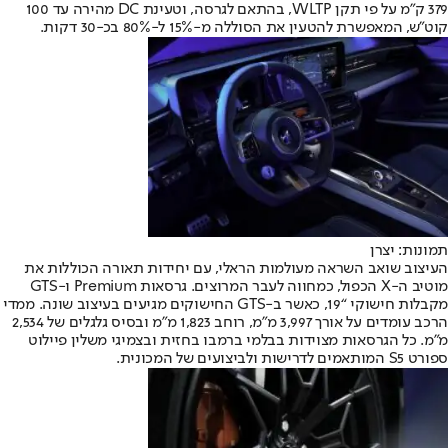
379 ק”מ על פי תקן WLTP, בהתאם לגרסה, וטעינת DC מהירה עד 100
קוט”ש, המאפשרת להטעין את הסוללה מ-15% ל-80% בכ-30 דקות.
תמונות: יצרן
העיצוב שואב השראה מעולמות הראלי, עם יחידות תאורה הכוללות את
מוטיב ה-X הכפול, כמחווה לעבר המרוצים. גרסאות Premium ו-GTS
מקבלות חישוקי “19, כאשר ב-GTS החישוקים מגיעים בעיצוב שונה. ממדי
הרכב עומדים על אורך 3,997 מ”מ, רוחב 1,823 מ”מ ובסיס גלגלים של 2,534
מ”מ. כל הגרסאות מצוידות בבלמי ברמבו בחזית ובצמיגי משלין פיילוט
ספורט S5 המותאמים לדרישות ולביצועים של המכונית.