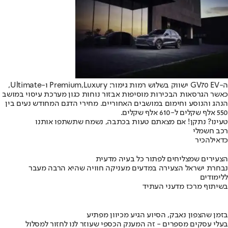
ה-GV70 EV ישווק בשלוש רמות גימור: Premium,Luxury ו-Ultimate,
כאשר הגרסאות הבכירות מוסיפות אבזור נוחות כגון מערכת עיסוי במושב
הנהג והנוסע וחימום במושבים האחוריים. מחירי הדגם המחודש נעים בין
550 אלף שקלים ל-610 אלף שקלים.
טעינו? נתקן! אם מצאתם טעות בכתבה, נשמח שתשתפו אותנו
רכב חשמלי
כדאי
להכיר
הצעירים שמצליחים לפתור כל בעיה מדעית
נבחרת ישראל הצעירה במדעים מעניקה חוויה שהיא הרבה מעבר
ללימודים
בשיתוף מרכז מדעני העתיד
בזמן שהצפון נאבק, הסיוע הגיע מכיוון מפתיע
בעלי עסקים מספרים - זה המענק הכספי שעוזר לנו לחזור למסלול