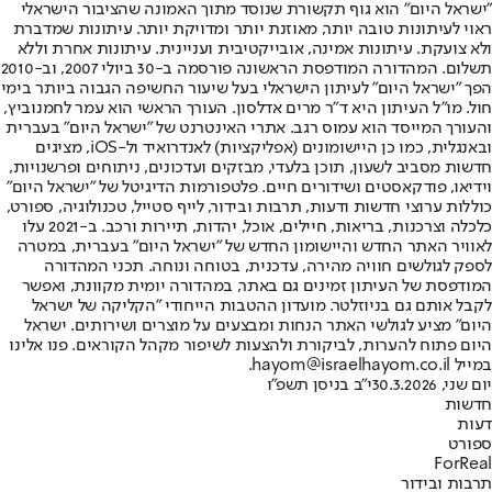
"ישראל היום" הוא גוף תקשורת שנוסד מתוך האמונה שהציבור הישראלי
ראוי לעיתונות טובה יותר, מאוזנת יותר ומדויקת יותר. עיתונות שמדברת
ולא צועקת. עיתונות אמינה, אובייקטיבית ועניינית. עיתונות אחרת וללא
תשלום. המהדורה המודפסת הראשונה פורסמה ב-30 ביולי 2007, וב-2010
הפך "ישראל היום" לעיתון הישראלי בעל שיעור החשיפה הגבוה ביותר בימי
חול. מו"ל העיתון היא ד"ר מרים אדלסון. העורך הראשי הוא עמר לחמנוביץ,
והעורך המייסד הוא עמוס רגב. אתרי האינטרנט של "ישראל היום" בעברית
ובאנגלית, כמו כן היישומונים (אפליקציות) לאנדרואיד ול-iOS, מציגים
חדשות מסביב לשעון, תוכן בלעדי, מבזקים ועדכונים, ניתוחים ופרשנויות,
וידיאו, פודקאסטים ושידורים חיים. פלטפורמות הדיגיטל של "ישראל היום"
כוללות ערוצי חדשות ודעות, תרבות ובידור, לייף סטייל, טכנולוגיה, ספורט,
כלכלה וצרכנות, בריאות, חיילים, אוכל, יהדות, תיירות ורכב. ב-2021 עלו
לאוויר האתר החדש והיישומון החדש של "ישראל היום" בעברית, במטרה
לספק לגולשים חוויה מהירה, עדכנית, בטוחה ונוחה. תכני המהדורה
המודפסת של העיתון זמינים גם באתר, במהדורה יומית מקוונת, ואפשר
לקבל אותם גם בניוזלטר. מועדון ההטבות הייחודי "הקליקה של ישראל
היום" מציע לגולשי האתר הנחות ומבצעים על מוצרים ושירותים. ישראל
היום פתוח להערות, לביקורת ולהצעות לשיפור מקהל הקוראים. פנו אלינו
במייל hayom@israelhayom.co.il.
יום שני, 30.3.2026
י"ב בניסן תשפ"ו
חדשות
דעות
ספורט
ForReal
תרבות ובידור