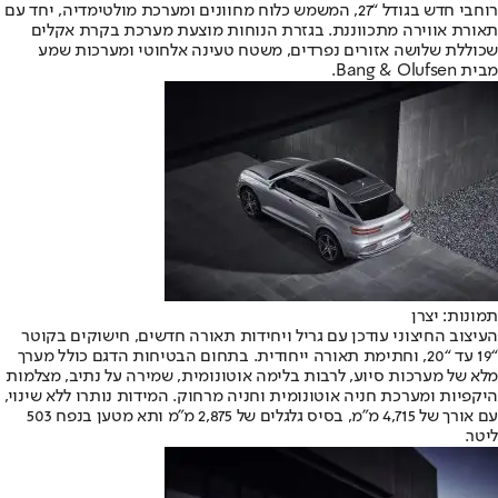
רוחבי חדש בגודל “27, המשמש כלוח מחוונים ומערכת מולטימדיה, יחד עם
תאורת אווירה מתכווננת. בגזרת הנוחות מוצעת מערכת בקרת אקלים
שכוללת שלושה אזורים נפרדים, משטח טעינה אלחוטי ומערכות שמע
מבית Bang & Olufsen.
תמונות: יצרן
העיצוב החיצוני עודכן עם גריל ויחידות תאורה חדשים, חישוקים בקוטר
“19 עד “20, וחתימת תאורה ייחודית. בתחום הבטיחות הדגם כולל מערך
מלא של מערכות סיוע, לרבות בלימה אוטונומית, שמירה על נתיב, מצלמות
היקפיות ומערכת חניה אוטונומית וחניה מרחוק. המידות נותרו ללא שינוי,
עם אורך של 4,715 מ”מ, בסיס גלגלים של 2,875 מ”מ ותא מטען בנפח 503
ליטר.