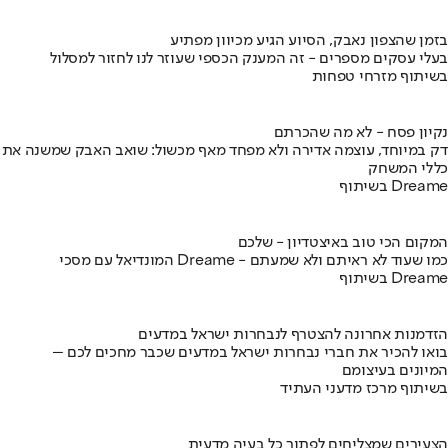
בזמן שהצפון נאבק, הסיוע הגיע מכיוון מפתיע
בעלי עסקים מספרים - זה המענק הכספי שעוזר לנו לחזור למסלול
בשיתוף מזרחי טפחות
נקיון פסח - לא מה שהכרתם
דק במיוחד, עוצמה אדירה ולא מפחד מאף מכשול: שואב האבק שמשנה את
כללי המשחק
בשיתוף Dreame
המקום הכי טוב באיצטדיון - שלכם
המונדיאל עם מסכי Dreame - כמו שעוד לא ראיתם ולא שמעתם
בשיתוף Dreame
הזדמנות אחרונה להצטרף לנבחרות ישראל במדעים
בואו להכיר את חברי נבחרות ישראל במדעים שכבר מחכים לכם –
המיונים בעיצומם
בשיתוף מרכז מדעני העתיד
הצעירים שמצליחים לפתור כל בעיה מדעית