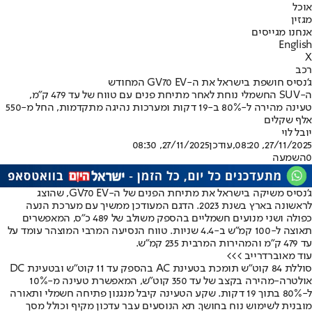
אוכל
מגזין
אנחנו מגייסים
English
X
רכב
ג’נסיס חושפת בישראל את ה-GV70 EV המחודש
ה-SUV החשמלי נוחת לאחר מתיחת פנים עם טווח של עד 479 ק"מ,
טעינה מהירה ל-80% ב-19 דקות ומערכות נהיגה מתקדמות, החל מ-550
אלף שקלים
יובל לוי
27/11/2025, 08:20
,עודכן
27/11/2025, 08:30
0
השמעה
ג’נסיס משיקה בישראל את מתיחת הפנים של ה-GV70 EV, שהוצג
לראשונה בארץ בשנת 2023. הדגם המעודכן ממשיך עם מערכת הנעה
כפולה ושני מנועים חשמליים בהספק משולב של 489 כ”ס, המאפשרים
תאוצה ל-100 קמ”ש ב-4.4 שניות. טווח הנסיעה המרבי המוצהר עומד על
עד 479 ק”מ והמהירות המרבית 235 קמ”ש.
עוד מאוברדרייב >>>
סוללת 84 קוט”ש תומכת בטעינת AC בהספק עד 11 קוט”ש ובטעינת DC
אולטרה-מהירה בקצב של עד 350 קוט”ש, המאפשרת טעינה מ-10%
ל-80% בתוך 19 דקות. שקע הטעינה קיבל מנגנון פתיחה חשמלי ותאורה
מובנית לשימוש נוח בחושך. תא הנוסעים עבר עדכון מקיף וכולל מסך