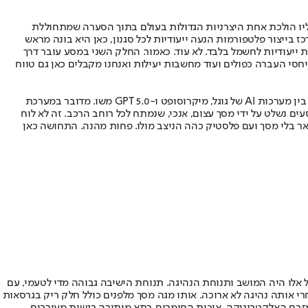
ליו הולכת אחת היצרניות הגדולות בעולם בתוך הסערה שמתחוללת
בייצור פלטפורמות הנעה ייעודיות לכל סגנון, כאן היא בונה מראש
ייעודיות לחשמל בלבד. לא עוד. כאמור. החלק השני במסע עובר דרך
 התחומים בהם מרצדס תמיד השקיעה מאמצים, ניצב כאן בקדמת הבמה. . אם נשלב את מקדם גרר של 0.21, עם סולל 85 קוט”ש יחסי העברה כפולים ועוד מחשבות יעילות ואנחנו מקבלים כאן גם טווח
החלק השלישי יגע לממשק האדם מכונה ולא במונחי הנדסת האנוש הקלאסיים. הדור הרביעי של מערכת ההפעלה של מרצדס, המכונה MB.OS, משלב בין מערכות AI של גוגל, מיקרוסופט ו-GPT 5.0 משו. מדובר במערכת
ים נשלט על ידי מסך עצום, אנכי, שנמתח לכל רוחב הרכב. זה לא לוח
אר בלי מסך ועם פלסטיק כהה הניצב מולו. פחות מהנה. התחושה כאן
 אלו היה המושב ותנוחת הנהיגה. תנוחת הישיבה גבוהה מדי לטעמי, עם
י אותה נהיגה לא ארוכה. אותו מגה מסך מלפנים כולל חלק ריק בגרסאות