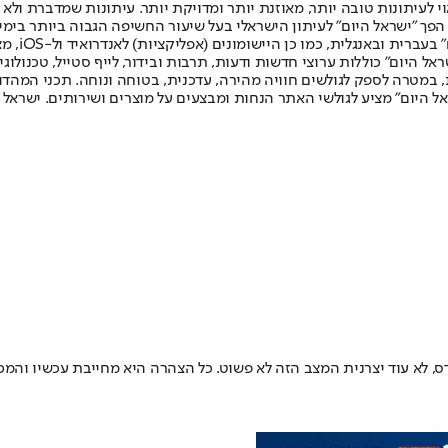
לעיתונות טובה יותר, מאוזנת יותר ומדויקת יותר. עיתונות שמדברת ולא צ
שלום. המהדורה המודפסת הראשונה פורסמה ב-30 ביולי 2007, וב-2010 הפך "ישראל היום" לעיתון הישראלי בעל שי
לחמנוביץ,
ל היום" כוללות ערוצי חדשות ודעות, תרבות ובידור, לייף סטייל, טכנולוגיה
ברית, במטרה לספק לגולשים חוויה מהירה, עדכנית, בטוחה ונוחה. תכני המה
ל היום" מציע לגולשי האתר הנחות ומבצעים על מוצרים ושירותים. ישראל 
צדס, לא עוד יצרנית המצב הזה לא פשוט. כל הצהרה היא מחייבת עכשיו והמכ