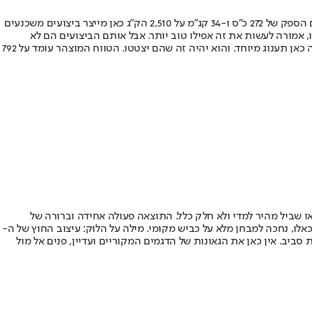
דגימת היכולת התבצעה בגרסה החשמלית עם המנוע הבודד והסוללה הגדולה. מכאן בכל הקשור לתנועה, המחמאות מצטברות על הנייר. מנוע אחד עם הספק של 272 כ”ס ו-34 קג”מ על 2,510 הק”ג כאן מייצר ביצועים משכנעים
גיע אלינו, אמורה לעשות את זה אפילו טוב יותר. אבל אותם הביצועים הם לא
הסיפור כאן, גם לא תשתית ה-800 וולט והטעינה הסופר מהירה (עד 320 kW ועד 325 ק”מ בטעינה של 10 דקות). למדקלמי נתונים טווח הנסיעה מחכה כאן תענוג מיוחד. והוא יהיה זה שהם יצטטו. הטווח המוצהר עומד על 792
ו שביל מהיר למדי ולא חלק כלל. התוצאה פעולה אחידה וברורה של
אלו, נחכה למבחן מלא על כביש מקומי. מילה על הלוק: עיצוב החוץ של ה-
יב. אין כאן את הגאונות של הדגמים המקוריים ועדיין, פנים אל מול