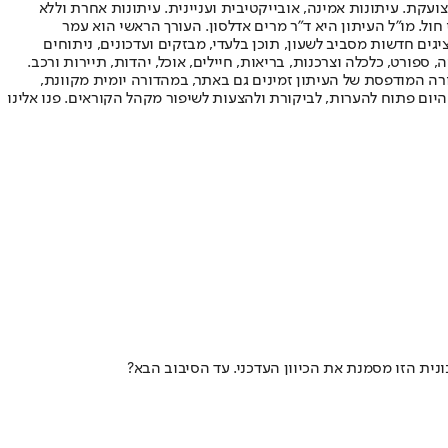
ועקת. עיתונות אמינה, אובייקטיבית ועניינית. עיתונות אחרת וללא
עור החשיפה הגבוה ביותר בימי חול. מו"ל העיתון היא ד"ר מרים אדלסון. העורך הראשי הוא עמר
 והעורך המייסד הוא עמוס רגב. אתרי האינטרנט של "ישראל היום" בעברית ובאנגלית, כמו כן היישומונים (אפליקציות) לאנדרואיד ול-iOS, מציגים חדשות מסביב לשעון, תוכן בלעדי, מבזקים ועדכונים, ניתוחים
, ספורט, כלכלה וצרכנות, בריאות, חיילים, אוכל, יהדות, תיירות ורכב.
דורה המודפסת של העיתון זמינים גם באתר, במהדורה יומית מקוונת,
היום פתוח להערות, לביקורת ולהצעות לשיפור מקהל הקוראים. פנו אלינו
ונית הזו מסמנת את הכיוון העדכני. עד הסיבוב הבא?