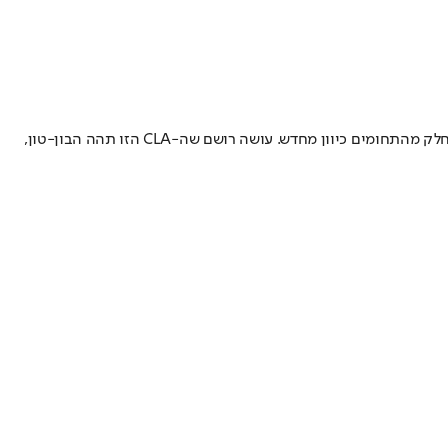
בשורה התחתונה ה-CLA החדשה מראה את החשיבה הנוכחית של מרצדס, כזו שתחלחל לדגמים בעתיד הקרוב. כיוון שצריך לגרום למתחרות לחשב בחלק מהתחומים כיוון מחדש. עושה רושם שה-CLA הזו תהה הבון-טון,