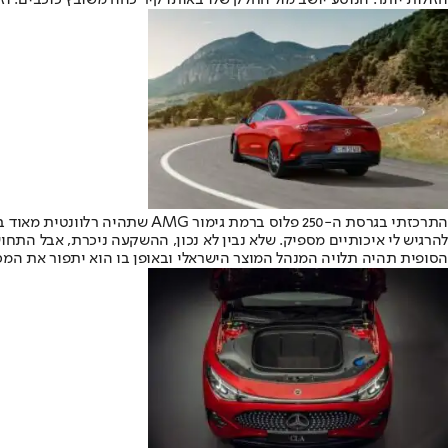
הזולות יותר. הנוסע יושב מול החלק שלו באותו קיר כהה משובץ כוכבים. 
התרכזתי בגרסת ה-250 פלוס ברמ
להרגיש לי איכותיים מספיק. שלא נבין לא נכון, ההשקעה ניכרת, אבל התח
הסופית תהיה תלויה המנהל המוצר הישראלי ובאופן בו הוא יתפור את המכוני