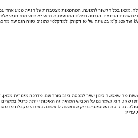
 השריזה מהמקום וגם לתאוצות הביניים. הגרסה כפולת המנועים, שכרגע לא ידוע מתי ת
ת מה שאפשר. כינון ישיר למכסה ביוב סורר שם, מדרכה מינורית מכאן, א
פו שקט הוא נשמר גם על הכביש המהיר, זה האיכותי יותר. כרגיל במקרים כ
סה”כ. גם גרסת השוטינג-ברייק שנחשפה לראשונה באירוע מקבלת מחמאות סב