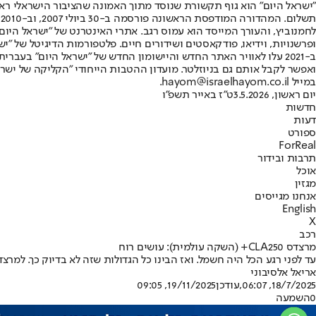
"ישראל היום" הוא גוף תקשורת שנוסד מתוך האמונה שהציבור הישראלי ראוי 
ת
ופרשנויות, וידיאו, פודקאסטים ושידורים חיים. פלטפורמות הדיגיטל של "ישרא
ב-2021 עלו לאוויר האתר החדש והיישומון החדש של "ישראל היום" בע
ואפשר לקבל אותם גם בניוזלטר. מועדון ההטבות הייחודי "הקליקה של ישרא
במייל hayom@israelhayom.co.il.
יום ראשון, 3.5.2026
ט"ז באייר תשפ"ו
חדשות
דעות
ספורט
ForReal
תרבות ובידור
אוכל
מגזין
אנחנו מגייסים
English
X
רכב
מרצדס CLA250+ (השקה עולמית): עושים רוח
עד לפני רגע הכל היה חשמל. ואז הבינו כל הגדולות שזה לא בדיוק כך. למר
אריאל אלסיבוני
18/7/2025, 06:07
,עודכן
19/11/2025, 09:05
0
השמעה