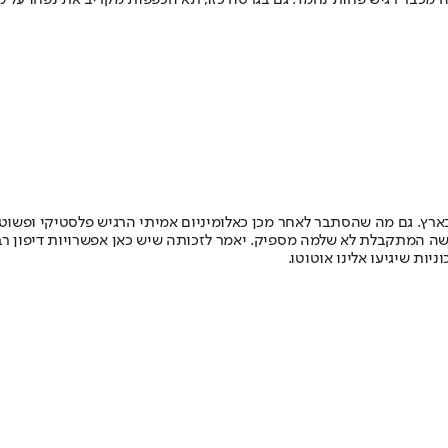
וזה מכבר רגיש פחות נחמד. גם בגרסה כזו, תא הכפפות מקריב את נפחו על
ת גימור AMG שתהיה רלוונטית מאוד בארץ. גם מה שהסתבר לאחר מכן כאלומיניום אמיתי הרגי
ושה המתקבלת לא שלמה מספיק. יאמר לזכותה שיש כאן אפשרויות דיפון רבו
ות שיגיעו אלינו אוטוטו.