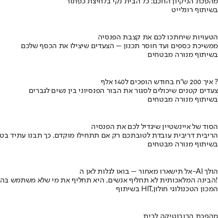
מהפכת הניקיון החכם: כל הבית נקי בלחיצת כפתור
בשיתוף רונלייט
הטעויות שיחתכו לכם את קצבת הפנסיה
ממשיכת כספים ועד חוסר תכנון – הצעדים שיצילו את הכסף שלכם
בשיתוף מנורה מבטחים
איך 200 ש"ח בחודש הופכים ל140 אלף ?
צעדים קטנים שיכולים לסגור את הבור הפנסיוני בין נשים לגברים
בשיתוף מנורה מבטחים
הסוד של איינשטיין שיגדיל לכם את הפנסיה
הריבית דריבית עובדת לטובתכם רק אם תתחילו מוקדם. כך תבנו עתיד בט
בשיתוף מנורה מבטחים
אל תישארו מאחור – בואו לגלות לאן ה-AI הולך
הבינה המלאכותית לא תחליף אנשים, היא תחליף את מי שלא משתמש בה!
בשיתוף HIT,המכון הטכנולוגי חולון
מהפכת הרובוטיקה לבית