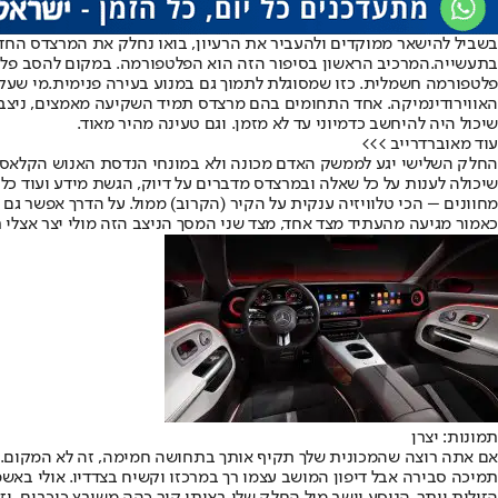
בשביל להישאר ממוקדים ולהעביר את הרעיון, בואו נחלק את המרצדס החד
בתעשייה.
המרכיב הראשון בסיפור הזה הוא הפלטפורמה. במקום להסב פלטפו
פלטפורמה חשמלית. כזו שמסוגלת לתמוך גם במנוע בעירה פנימית.
מי שעקב
שיכול היה להיחשב כדמיוני עד לא מזמן. וגם טעינה מהיר מאוד.
עוד מאוברדרייב >>>
שיכולה לענות על כל שאלה ובמרצדס מדברים על דיוק, הגשת מידע ועוד כל 
מחוונים – הכי טלוויזיה ענקית על הקיר (הקרוב) ממול. על הדרך אפשר ג
כאמור מגיעה מהעתיד מצד אחד, מצד שני המסך הניצב הזה מולי יצר אצלי ת
תמונות: יצרן
אם אתה רוצה שהמכונית שלך תקיף אותך בתחושה חמימה, זה לא המקום. לאד
תמיכה סבירה אבל דיפון המושב עצמו רך במרכזו וקשיח בצדדיו. אולי באש