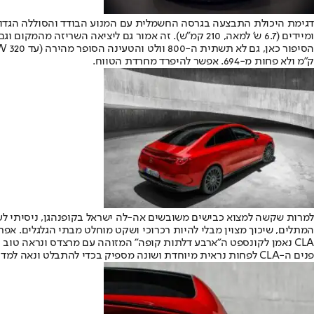
ומיידים (6.7 ש’ למאה, 210 קמ”ש). זה אמור גם ליציאה
ק”מ ולא פחות מ-694. אפשר להיפרד מחרדת הטווח.
למרות שקשה למצוא כבישים משובשים אה-לה ישראל בקופנהגן, ניסיתי לעשו
המתלים, שיכוך מצוין מבלי להיות רכרוכי ושקט מוחלט מבתי הגלגלים. אפרו
CLA נאמן לקונספט ה”ארבע דלתות קופה” המזוהה עם מרצדס ונראה טוב 
פנים ה-CLA לפחות נראית מיוחדת ושונה מספיק בכדי להתבלט ונאה למדי. עדיין.