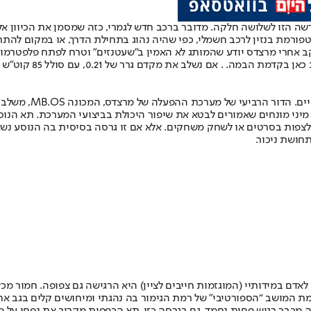
שה הזו לשלושה חלקה. מדובר ברכב חדש לגמרי, כזה שמסמן את הכיוון א
רמת בנזין לרכב חשמלי, כפי שהיה נהוג בתחילת הדרך, או במקום להתרכז 
 אחרי מרצדס יודע שהמותג לא האמין ב”שעטנזים” וטרח לפתח פלפטרמות 
האווירודינמיקה. אחד
מיני מונחים שאמורים לבטא את שיפור היכולת בביצועי המערכת. תא הנוסע
ם לצפות בסרטים או לשחק משחקים. אלא אם זו גרסה בסיסית בה הנוסע נש
חושת ניכור.
ם במידותיי (המוגזמות חייבים לציין) היא הרגישה גם צפופה. חמור מכל
מת המושב “הספורטיבי” של רמת הגימור בה נהגתי ומיחושים קלים בגב אחר