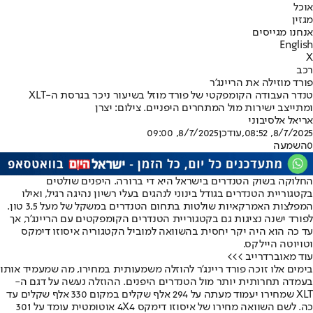
אוכל
מגזין
אנחנו מגייסים
English
X
רכב
פורד מוזילה את הריינג’ר
טנדר העבודה הקומפקטי של פורד מוזל בשיעור ניכר בגרסת ה-XLT
ומתייצב ישירות מול המתחרים היפניים. צילום: יצרן
אריאל אלסיבוני
8/7/2025, 08:52
,עודכן
8/7/2025, 09:00
0
השמעה
החלוקה בשוק הטנדרים בישראל היא די ברורה. היפנים שולטים
בקטגוריית הטנדרים בגודל בינוני לנהגים בעלי רשיון נהיגה רגיל, ואילו
המפלצות האמרקאיות שולטות בתחום הטנדרים במשקל של מעל 3.5 טון.
לפורד ישנה נציגות גם בקטגוריית הטנדרים הקומפקטים עם הריינג’ר, אך
עד כה הוא היה יקר יחסית בהשוואה למוביל הקטגוריה איסוזו דימקס
וטויוטה היילקס.
עוד מאוברדרייב >>>
בימים אלו זוכה פורד ריינג’ר להוזלה משמעותית במחירו, מה שמעמיד אותו
בעמדה תחרותית יותר מול הטנדרים היפנים. ההוזלה נעשה על דגם ה-
XLT שמחירו יעמוד מעתה על 294 אלף שקלים במקום 330 אלף שקלים עד
כה. לשם השוואה מחירו של איסוזו דימקס 4X4 אוטומטית עומד על 301