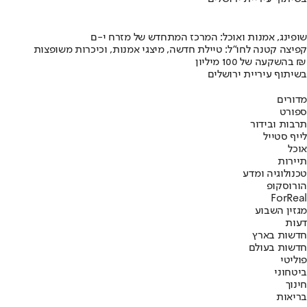
שופינג, אמנות ואוכל: המרכז המתחדש של מזרח י-ם
קפיצה קטנה לחו"ל: טיילת חדשה, מיצגי אמנות, וכיכרות משופצות
בהשקעה של 100 מיליון ₪
בשיתוף עיריית ירושלים
מדורים
ספורט
תרבות ובידור
לייף סטייל
אוכל
תיירות
טכנולוגיה ומדע
הורוסקופ
ForReal
מגזין השבוע
דעות
חדשות בארץ
חדשות בעולם
פוליטי
ביטחוני
חינוך
בריאות