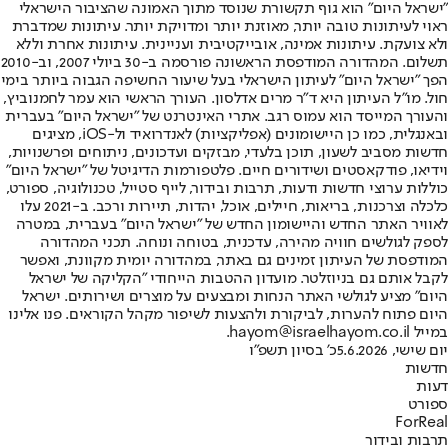
"ישראל היום" הוא גוף תקשורת שנוסד מתוך האמונה שהציבור הישראלי
ראוי לעיתונות טובה יותר, מאוזנת יותר ומדויקת יותר. עיתונות שמדברת
ולא צועקת. עיתונות אמינה, אובייקטיבית ועניינית. עיתונות אחרת וללא
תשלום. המהדורה המודפסת הראשונה פורסמה ב-30 ביולי 2007, וב-2010
הפך "ישראל היום" לעיתון הישראלי בעל שיעור החשיפה הגבוה ביותר בימי
חול. מו"ל העיתון היא ד"ר מרים אדלסון. העורך הראשי הוא עמר לחמנוביץ,
והעורך המייסד הוא עמוס רגב. אתרי האינטרנט של "ישראל היום" בעברית
ובאנגלית, כמו כן היישומונים (אפליקציות) לאנדרואיד ול-iOS, מציגים
חדשות מסביב לשעון, תוכן בלעדי, מבזקים ועדכונים, ניתוחים ופרשנויות,
וידיאו, פודקאסטים ושידורים חיים. פלטפורמות הדיגיטל של "ישראל היום"
כוללות ערוצי חדשות ודעות, תרבות ובידור, לייף סטייל, טכנולוגיה, ספורט,
כלכלה וצרכנות, בריאות, חיילים, אוכל, יהדות, תיירות ורכב. ב-2021 עלו
לאוויר האתר החדש והיישומון החדש של "ישראל היום" בעברית, במטרה
לספק לגולשים חוויה מהירה, עדכנית, בטוחה ונוחה. תכני המהדורה
המודפסת של העיתון זמינים גם באתר, במהדורה יומית מקוונת, ואפשר
לקבל אותם גם בניוזלטר. מועדון ההטבות הייחודי "הקליקה של ישראל
היום" מציע לגולשי האתר הנחות ומבצעים על מוצרים ושירותים. ישראל
היום פתוח להערות, לביקורת ולהצעות לשיפור מקהל הקוראים. פנו אלינו
במייל hayom@israelhayom.co.il.
יום שישי, 5.6.2026
כ' בסיון תשפ"ו
חדשות
דעות
ספורט
ForReal
תרבות ובידור