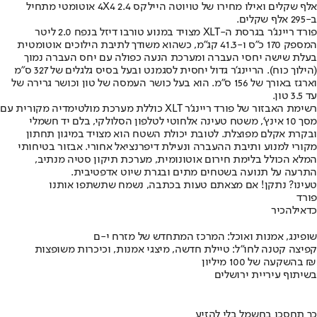
אלף שקלים ואילו מחירו של טויוטה היילקס 2.4 4X4 אוטומטי מתחיל
ב-295 אלף שקלים.
פורד ריינג’ר בגרסת ה-XLT מצויד במנוע טורבו דיזל בנפח 2.0 ליטר
המספק 170 כ”ס ו-41.3 קג”מ, כשהוא משודך לתיבת הילוכים אוטומטית
בעלת שישה יחסי העברה ומערכת הנעה כפולה עם יחס העברה נמוך
(הילוך כוח). הריינג’ר גדול יחסית לסגמנט ובעל בסיס גלגלים של 327 ס”מ
וארגז באורך של 156 ס”מ. הוא בעל כושר העמסה של טון וכושר גרירה של
עד 3.5 טון.
רשימת האבזור של פורד ריינג’ר XLT כוללת מערכת מולטימדיה מקורית עם
מסך 10 אינץ’, משטח טעינה אלחוטי לטלפון הסלולקי, בלם יד חשמלי
ובקרת אקלם מפוצלת. לטובת יכולת השטח הוא מצויד במיגון תחתון
מקורי למנוע ותיבת ההעברה ונעילת דיפרנציאל אחורי. אבזור בטיחותי
המלא הכולל בלימת חירום אוטונומית, מערכת תיקון סטיה מנתיב,
התרעה על תנועה בשטחים מתים ובגרת שיוט אדפטיבית.
טעינו? נתקן! אם מצאתם טעות בכתבה, נשמח שתשתפו אותנו
פורד
כדאי
להכיר
שופינג, אמנות ואוכל: המרכז המתחדש של מזרח י-ם
קפיצה קטנה לחו"ל: טיילת חדשה, מיצגי אמנות, וכיכרות משופצות
בהשקעה של 100 מיליון ₪
בשיתוף עיריית ירושלים
כך תחסכו בחשמל בלי להזיע