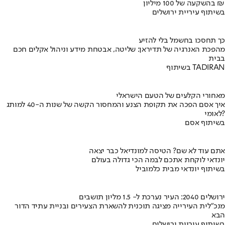
בהשקעה של 100 מיליון ₪
בשיתוף עיריית ירושלים
כך תחסכו בחשמל בלי להזיע
מהפכת האנרגיה של תדיראן: שליטה, אבטחת מידע וניהול אקלים חכם
בבית
בשיתוף TADIRAN
מאחורי הקלעים של הטעם הישראלי
איך אסם הפכה את תקופת הצנע והמחסור הקשה של שנות ה-40 למותג
לאומי?
בשיתוף אסם
אתם עוד לא שם? הטיסה למונדיאל כבר יצאה
יונדאי לוקחת אתכם לבמה הכי גדולה בעולם
בשיתוף יונדאי מבית כלמוביל
ירושלים 2040: העיר נערכת ל- 1.5 מליון תושבים
מנכ"לית העירייה מציגה תוכנית להשארת הצעירים ובניית עתיד הדור
הבא
בשיתוף עיריית ירושלים