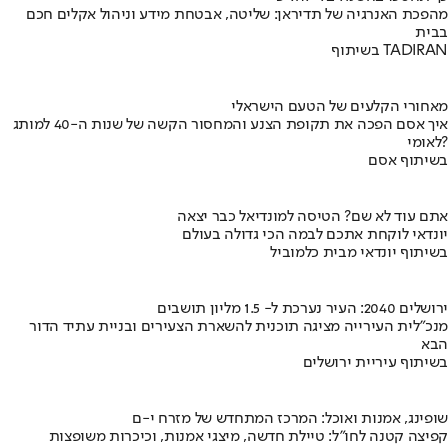
מהפכת האנרגיה של תדיראן: שליטה, אבטחת מידע וניהול אקלים חכם
בבית
בשיתוף TADIRAN
מאחורי הקלעים של הטעם הישראלי
איך אסם הפכה את תקופת הצנע והמחסור הקשה של שנות ה-40 למותג
לאומי?
בשיתוף אסם
אתם עוד לא שם? הטיסה למונדיאל כבר יצאה
יונדאי לוקחת אתכם לבמה הכי גדולה בעולם
בשיתוף יונדאי מבית כלמוביל
ירושלים 2040: העיר נערכת ל- 1.5 מליון תושבים
מנכ"לית העירייה מציגה תוכנית להשארת הצעירים ובניית עתיד הדור
הבא
בשיתוף עיריית ירושלים
שופינג, אמנות ואוכל: המרכז המתחדש של מזרח י-ם
קפיצה קטנה לחו"ל: טיילת חדשה, מיצגי אמנות, וכיכרות משופצות