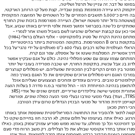
בסופו של דבר, זה עניין של תרגול ושליטה,
יוקמוק היא עיירה מנומנמת בצפון שבדיה, קצת מעל קו הרוחב הארקטי,
בה חיים כ־5,000 תושבים הפזורים על כל השטחים של המועצה המקומית
(ששטחה גדול יותר משטח ישראל). העיירה מפורסמת בזכות שוק החורף
שמתקיים כל שנה בפברואר ומושך מאות אלפי תיירים באותו שבוע, אבל
אני כאן עם קבוצת ישראלים שהגיעו לשם בשביל משהו אחר לגמרי -
מתחם נהיגת הקרח של סטיג בלומקוויסט - אלוף העולם בראלי (1984)
בתקופת גרופ B המפורסמת. בתקופה המטורפת ביותר בהיסטוריית
הראלי העולמית שלטו רכבים בעלי 600 כ"ס מאולפים על ידי נהגי־על בכל
דרך אפשרית. המפלצות שעטו אז על אספלט, עפר וגם קרח.
המתחם עצמו עצום עם שפע מסלולי נהיגה. כולם על אגם שבקיץ אפשר
לדוג בו, אבל עכשיו, בתקופת החורף, יש שכבה מפרידה בעובי של יותר
ממטר בין המים הקרים לבין המכוניות שמעליהם. יש מסלולים קצרצרים
במרכז האגם ויש מסלולים ארוכים שמקיפים את כל האגם באורך כמה
קילומטרים טובים. ביניהם עומדים ומחכים הצעצועים שעליהם אוכל
להתאמן בנהיגה המיוחדת הזו - החל מדגמי ב.מ.וו סדרה 3 בעלות הנעה
אחורית ומנועי שישה צילינדרים שריריים, דגמים שונים של אודי (3RS
,TTRS, ועוד) בעלי מנועי טורבו ובעלי סוגי הנעה כפולה שונים, ופורשה
קאיימן ידנית מהדור של מנועי הבנזין הגדולים טרום עידן הטורבו.
הכי רחוק מכאן
קשה לתאר ולהסביר את התחושה הסוריאליסטית שאופפת אותך באותו
הרגע. כאילו אתה בעיצומו של חלום עמוק. לא הרבה חוו בחייהם שקט כל
כך דומיננטי וכל כך מוחלט, עד שהוא ממש מפריע עמוק־עמוק באוזן. כאילו
סגרו אותך בחדר אקוסטי שבולע את כל הצלילים. רק משב הרוח מדי פעם
ופצפוצי העצים מהקור ברקע מאפסים אותי חזרה למציאות. ועוד איזו