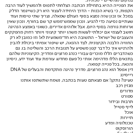
במקום מגלשיים - מכונית,
את הפנייה ההיא בתחילת הכתבה הצלחתי לתפוס ולהמשיך לעוד הרבה
הקפות, כי בשיא הכנות - הדרך היחידה לעצור היא רק כשייגמר הדלק
במכל. אז נכון שזה נמצא בסוף העולם שמאלה, וצריך שתי טיסות ועוד
שעתיים נסיעה כדי להגיע. ונכון שממש־ממש קר שם בחורף. ונכון שאין
ארוחות גורמה בסוף היום. אבל אלוהים אדירים, כשאני באמצע הנהיגה
חושב לעצמי אם יכולתי לעשות משהו יותר קיצוני ויותר רחוק מהפקקים
והעצבים של ישראל - התשובה היא חד־משמעית לא! וזו כמובן לא רק
החוויה הלבנה הקיצונית. לצד ההנאה, יש שיפור אמיתי ביכולת להבין
ולהרגיש איך כל דבר קטן משפיע על תגובות הרכב והשליטה בו. גם
כשהדברים הללו מוכרים עבורי כנהג מרוצים ומדריך, הקיצוניות שלהם
בתנאים הללו מדהימה אותי כל פעם מחדש. עורמת עוד ועוד ידע, ניסיון
והנאה, בכל פנייה קפואה.
דין אפפל הוא נהג מרוצים, מדריך נהיגה מתקדמת והבעלים של DNA
רייסינג
טעינו? נתקן! אם מצאתם טעות בכתבה, נשמח שתשתפו אותנו
מגזין רכב
מדורים
ספורט
תרבות ובידור
לייף סטייל
אוכל
תיירות
טכנולוגיה ומדע
הורוסקופ