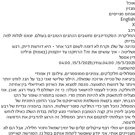
אוכל
מגזין
אנחנו מגייסים
English
X
רכב
החלקרח: הסקנדינבים נחשבים הנהגים הטובים בעולם. יצאנו לגלות למה
בדיוק
נהיגה על שלג וקרח לא דומה לשום דבר אחר • היא דורשת דיוק, רגש
ושליטה • איך עושים את זה? הרחקנו עד יוקמוק (באמת) וגילינו
דין אפפל
15/3/2023, 04:00
,עודכן
15/3/2023, 04:00
0
השמעה
מסלולים חלקלקים, צמיגים ממוסמרים, צילום: דן אמודי
ביציאה של פנייה ארוכה שמאלה, הילוך שלישי ואני כבר על הגז. לוחץ יותר
ויותר על דוושת התאוצה. מנסה למצוא את האיזון האידיאלי בין אחיזה
להחלקה. מזכיר לעצמי להישאר סבלני, כי זה ישתלם לי בעוד רגע. ואכן, אני
מצליח להתאפק ולא להיות חמדן מדי. האוטו בתמורה שומר על הקו
הנבחר, יוצא בקשת מושלמת מהאייפקס אל עבר הדופן הימנית של
המסלול, והכל תוך כדי החלקה סופר־נשלטת, ההגה בהפניה נגדית של רבע
סיבוב לימין ורק קצה הטמבון האחורי נוגע קלות בגדת השלג כאילו לוחש
לי איך הצלחתי למקסם את רוחב המסלול. זה הרגע להדביק את הדוושה
לרצפה.
אמנם יש מולי רצף עיקולים קלים של ימין־שמאל וחוזר חלילה, אבל הם לא
מעניינים אותי. אני יודע שאפשר לקחת אותם בפול גז. הפורשה קאיימן