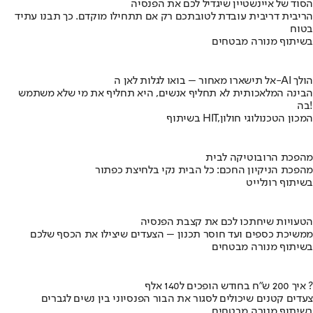
הסוד של איינשטיין שיגדיל לכם את הפנסיה
הריבית דריבית עובדת לטובתכם רק אם תתחילו מוקדם. כך תבנו עתיד
בטוח
בשיתוף מנורה מבטחים
אל תישארו מאחור – בואו לגלות לאן ה-AI הולך
הבינה המלאכותית לא תחליף אנשים, היא תחליף את מי שלא משתמש
בה!
בשיתוף HIT,המכון הטכנולוגי חולון
מהפכת הרובוטיקה לבית
מהפכת הניקיון החכם: כל הבית נקי בלחיצת כפתור
בשיתוף רונלייט
הטעויות שיחתכו לכם את קצבת הפנסיה
ממשיכת כספים ועד חוסר תכנון – הצעדים שיצילו את הכסף שלכם
בשיתוף מנורה מבטחים
איך 200 ש"ח בחודש הופכים ל140 אלף ?
צעדים קטנים שיכולים לסגור את הבור הפנסיוני בין נשים לגברים
בשיתוף מנורה מבטחים