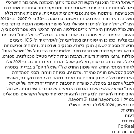
"ישראל היום" הוא גוף תקשורת שנוסד מתוך האמונה שהציבור הישראלי
ראוי לעיתונות טובה יותר, מאוזנת יותר ומדויקת יותר. עיתונות שמדברת
ולא צועקת. עיתונות אמינה, אובייקטיבית ועניינית. עיתונות אחרת וללא
תשלום. המהדורה המודפסת הראשונה פורסמה ב-30 ביולי 2007, וב-2010
הפך "ישראל היום" לעיתון הישראלי בעל שיעור החשיפה הגבוה ביותר בימי
חול. מו"ל העיתון היא ד"ר מרים אדלסון. העורך הראשי הוא עמר לחמנוביץ,
והעורך המייסד הוא עמוס רגב. אתרי האינטרנט של "ישראל היום" בעברית
ובאנגלית, כמו כן היישומונים (אפליקציות) לאנדרואיד ול-iOS, מציגים
חדשות מסביב לשעון, תוכן בלעדי, מבזקים ועדכונים, ניתוחים ופרשנויות,
וידיאו, פודקאסטים ושידורים חיים. פלטפורמות הדיגיטל של "ישראל היום"
כוללות ערוצי חדשות ודעות, תרבות ובידור, לייף סטייל, טכנולוגיה, ספורט,
כלכלה וצרכנות, בריאות, חיילים, אוכל, יהדות, תיירות ורכב. ב-2021 עלו
לאוויר האתר החדש והיישומון החדש של "ישראל היום" בעברית, במטרה
לספק לגולשים חוויה מהירה, עדכנית, בטוחה ונוחה. תכני המהדורה
המודפסת של העיתון זמינים גם באתר, במהדורה יומית מקוונת, ואפשר
לקבל אותם גם בניוזלטר. מועדון ההטבות הייחודי "הקליקה של ישראל
היום" מציע לגולשי האתר הנחות ומבצעים על מוצרים ושירותים. ישראל
היום פתוח להערות, לביקורת ולהצעות לשיפור מקהל הקוראים. פנו אלינו
במייל hayom@israelhayom.co.il.
יום ראשון, 3.5.2026
ט"ז באייר תשפ"ו
חדשות
דעות
ספורט
ForReal
תרבות ובידור