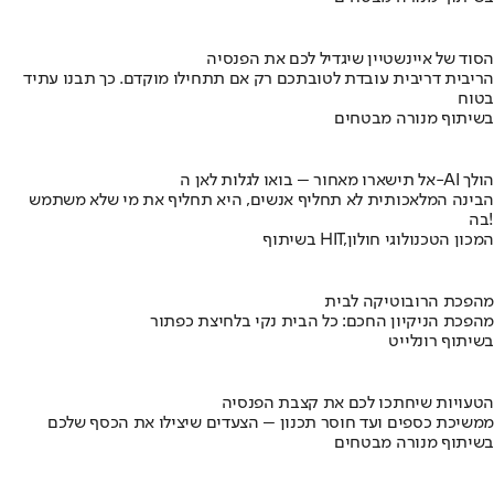
הסוד של איינשטיין שיגדיל לכם את הפנסיה
הריבית דריבית עובדת לטובתכם רק אם תתחילו מוקדם. כך תבנו עתיד
בטוח
בשיתוף מנורה מבטחים
אל תישארו מאחור – בואו לגלות לאן ה-AI הולך
הבינה המלאכותית לא תחליף אנשים, היא תחליף את מי שלא משתמש
בה!
בשיתוף HIT,המכון הטכנולוגי חולון
מהפכת הרובוטיקה לבית
מהפכת הניקיון החכם: כל הבית נקי בלחיצת כפתור
בשיתוף רונלייט
הטעויות שיחתכו לכם את קצבת הפנסיה
ממשיכת כספים ועד חוסר תכנון – הצעדים שיצילו את הכסף שלכם
בשיתוף מנורה מבטחים