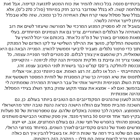
בינתיים מנסה בכל כוחה להמיר את כוח המנוע לתנועה קדימה, אבל זאת
מלחמה קשה. לא בגלל שמדובר ברכב חזק במיוחד (סה"כ 270 כ"ס), אלא
בגלל שעל מסלול עשוי קרח ושלג האחיזה כל כך נמוכה, שזה פלא שבכלל
ניתן לייצר אחיזה כלשהי.
בשביל זה לא מספיק המנוע המרכזי של הפורשה שיעזור לשים את רוב
האחיזה על הגלגלים האחוריים, צריך גם את הצמיגים המיוחדים, בעלי
מאות מסמרים באורך של 3 מ"מ כל אחד. בזכותם אני יכול להאיץ על
המשטח החלקלק, מושך את ההילוך השלישי עד לקו האדום של המנתק
תוך כדי פרפור גלגלים. מעביר לרביעי וממשיך להאיץ. הפנייה הבאה גם היא
שמאלית, רק שהפעם אין צורך לבלום. 20 מטרים לפני הפנייה עצמה, כל
שאני צריך זה עזיבת גז חלקית והפניית הגה קלה לכיוונה - והקאיימן
נכנסת להחלקה ב־120 קמ"ש כבר בישורת לפני הסיבוב עצמו. זהו,
התחייבתי - הכל או כלום, זה רגע האמת. אם כיוונתי נכון, אני אצליח
לתפוס את שיא הפנייה כך שרק המסגרת של לוחית המספר תשפשף את
גדת השלג הפנימית ותיישר אותי אל עבר הישורת המהירה שממתינה לי
בהמשך. ואם לא - אמצא את עצמי תקוע עמוק בתוך השלג בצידי המסלול.
נהיגה אמנותית
נהוג לטעון שהנהגים הסקנדינבים הם הטובים ביותר בעולם. כן, גם
השכנה מהבית ממול עם הוולוו הישנה כנראה נהגת טובה יותר מהישראלי
הממוצע. הסיבה לכך טמונה באקלים שלהם. עם טמפרטורות של 30 מעלות
בקיץ מצד אחד ומינוס 30 בחורף מנגד, אין ספק שתנאי הכבישים משתנים
באופן מהותי בהפרש של חצי שנה. גם בעולם המרוצים, אגב, יש ייצוג
מרשים מאוד של נהגים סקנדינבים לאורך השנים, במיוחד במרוצי הראלי,
שם הם שלטו ביד רמה עד שנות ה־90. אז בשביל להבין איך הם כאלה
טובים צריך לראות איפה הם גדלו - במקרה הזה ביוקמוק.