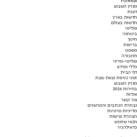
ForReal
מגזין השבוע
דעות
חדשות בארץ
חדשות בעולם
פוליטי
ביטחוני
חינוך
בריאות
משפט
תחבורה
פוליטי-מדיני
כללי ומידע
דף הבית
זמני כניסת וצאת שבת
מגזין השבוע
בחירות 2026
אודות
צור קשר
נבחרת הכתבים והפרשנים
מדיניות פרטיות
הצהרת נגישות
תנאי שימוש
כדאי
להכיר