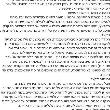
מציאות: באמצע שום מקום, צפון רחוק ולבן, יושב ברכב ספורט, על אגם
קפוא - הכי רחוק מישראל שאפשר.
הנהיגה בשלג דורשת רגישות,
סיבוב מפתח ההתנעה, והמנוע ניעור לחיים בקלילות מפתיעה ביחס
לטמפרטורה הנמוכה שסובבת אותנו. שילוב להילוך ראשון, שחרור של
הקלאץ', והפורשה מתחילה לנסוע כאילו שוכחת שמדובר במשטח חלקלק.
ואכן, כל עוד הנסיעה איטית ורגועה אין כל דרמה, עד שמתחילים להרים את
הקצב.
המדריכים המקומיים מסבירים שבגדול, האוטו במצבים אלו מסרב לציית
לפקודות ההיגוי. כדי לגרום לו לפנות, צריך להשתמש בגז ובברקס ורק כך
לעזור לו לפנות בהתאם למצב. אם מגיעים מהר לסיבוב - צריך יחד עם
הזזת ההגה גם לבלום ולהעביר משקל קדימה. האוטו ייצא להחלקה
בכניסה לסיבוב, ואם עושים זאת נכון - החרטום אמור להתיישר אל עבר
היציאה. לחלופין, בפניות אחרות מכת גז חדה (במכונית בעלת הנעה
אחורית) תעזור גם היא להוציא את הרכב להחלקה יחד עם פקודת ההיגוי.
זה לא פשוט ולא טריוויאלי, וגם לנהגים מיומנים זה סוג של אמנות. בלט על
הקרח.
נכנסים לקצב
אבל כשמתחילים לתפוס את השיטה, מתחילים להבין איך לנהגים
המקומיים יש כאלו הבנה ושליטה על הנעשה. יחד עם ההבנה מגיע החיוך
מאוזן לאוזן. ברגע שמצליחים לקחת פנייה אחת, מרגישים בנוח להגביר את
הקצב לפנייה הבאה ולזאת שאחריה ולזאת שאחריה. האדרנלין שוטף את
הגוף מבפנים בזמן שהזיעה שוטפת אותו מבחוץ. השילוב של מאמץ וריכוז
מייצר חוויה שאין דומה לה עם ארבעה גלגלים והגה בין הידיים.