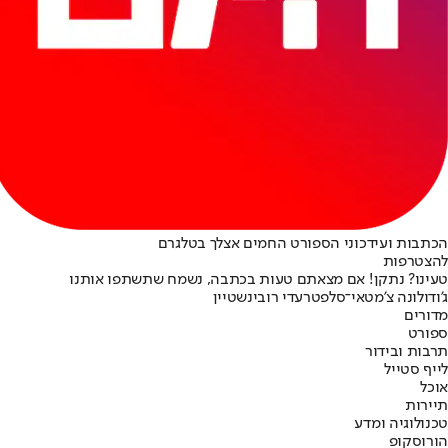
הכתבות ועידכוני הספורט החמים אצלך בטלגרם
להצטרפות
טעינו? נתקן! אם מצאתם טעות בכתבה, נשמח שתשתפו אותנו
ג'ודו
לונה צ'מטאי־סלפטר
עדי רובינשטיין
מדורים
ספורט
תרבות ובידור
לייף סטייל
אוכל
תיירות
טכנולוגיה ומדע
הורוסקופ