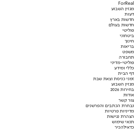
ForReal
מגזין השבוע
דעות
חדשות בארץ
חדשות בעולם
פוליטי
ביטחוני
חינוך
בריאות
משפט
תחבורה
פוליטי-מדיני
כללי ומידע
דף הבית
זמני כניסת וצאת שבת
מגזין השבוע
בחירות 2026
אודות
צור קשר
נבחרת הכתבים והפרשנים
מדיניות פרטיות
הצהרת נגישות
תנאי שימוש
כדאי
להכיר