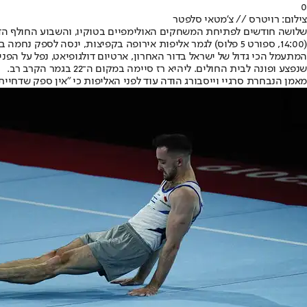
0
צילום: רויטרס // צ'מטאי סלפטר
שלושה חודשים לפתיחת המשחקים האולימפיים בטוקיו, והשבוע החולף הדלי
(14:00, ספורט 5 פלוס) לגמר אליפות אירופה בקפיצות, ינסה לספק נחמה בהופעה חסרת המזל של המשלחת באליפות שנערכת בבאזל.
המתעמל הכי גדול של ישראל בדור האחרון, ארטיום דולגופיאט, נפל על הפני
שנפצע ופונה לבית החולים. ליהיא רז סיימה במקום ה־22 בגמר הקרב רב.
מאמן הנבחרת סרגיי וייסבורג הודה עוד לפני האליפות כי "אין ספק שדחיית