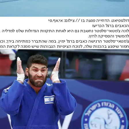
דולגופיאט. הדחייה פגעה בו // צילום: אי.אף.פי
הכאבים ברגל הכריעו
להמשיך והפסיקה לרוץ.
צ'מטאי־סלפטר הרגישה כאבים ברגל ימין, במה שהתברר כמתיחה בירך, וכ
חמור שיפגע בהכנות שלה, לנוכח הציפיות הגבוהות שיש ממנה לקראת המש