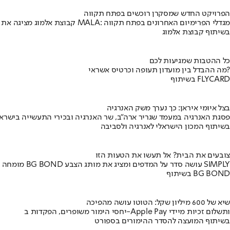
הפרויקט החדש שמסקרן רוכשים בפתח תקווה
קבוצת אלמוג מציגה את פרויקט MALA: מגדלי הפרימיום האחרונים בפתח תקווה
בשיתוף קבוצת אלמוג
כל ההטבות שמגיעות לכם
מה ההבדל בין מועדון תעופה וכרטיס אשראי?
בשיתוף FLYCARD
בצל איומי איראן: כך נערך משק האנרגיה
פסגת האנרגיה במעמד שגריר ארה"ב, שר האנרגיה ובכירי התעשייה בישראל
בשיתוף המכון הישראלי לאנרגיה ולסביבה
צובעים את הבית? אל תעשו את הטעות הזו
מומחה BG BOND עושה סדר על המדפים ומציג את מותג הצבע SIMPLY
בשיתוף BG BOND
שיא של 600 מיליון שקל: הטוטו עושה מהפיכה
יחסי הימור משופרים, הפקדות ב-Apple Pay ותשלום זכיות מיידי
בשיתוף המועצה להסדר ההימורים בספורט