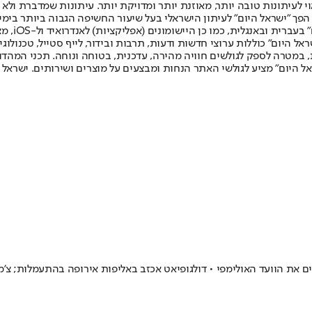
לעיתונות טובה יותר, מאוזנת יותר ומדויקת יותר. עיתונות שמדברת ולא צ
שלום. המהדורה המודפסת הראשונה פורסמה ב-30 ביולי 2007, וב-2010 הפך "ישראל היום" לעיתון הישראלי בעל שי
לחמנוביץ,
ל היום" כוללות ערוצי חדשות ודעות, תרבות ובידור, לייף סטייל, טכנולוגיה
ברית, במטרה לספק לגולשים חוויה מהירה, עדכנית, בטוחה ונוחה. תכני המה
ל היום" מציע לגולשי האתר הנחות ומבצעים על מוצרים ושירותים. ישראל 
 את הוועד האולימפי • דולגופיאט אכזב באליפות אירופה בהתעמלות; צ'מ