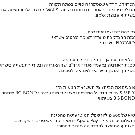
הפרויקט החדש שמסקרן רוכשים בפתח תקווה
קבוצת אלמוג מציגה את פרויקט MALA: מגדלי הפרימיום האחרונים בפתח תקווה
בשיתוף קבוצת אלמוג
כל ההטבות שמגיעות לכם
מה ההבדל בין מועדון תעופה וכרטיס אשראי?
בשיתוף FLYCARD
בצל איומי איראן: כך נערך משק האנרגיה
פסגת האנרגיה במעמד שגריר ארה"ב, שר האנרגיה ובכירי התעשייה בישראל
בשיתוף המכון הישראלי לאנרגיה ולסביבה
צובעים את הבית? אל תעשו את הטעות הזו
מומחה BG BOND עושה סדר על המדפים ומציג את מותג הצבע SIMPLY
בשיתוף BG BOND
שיא של 600 מיליון שקל: הטוטו עושה מהפיכה
יחסי הימור משופרים, הפקדות ב-Apple Pay ותשלום זכיות מיידי
בשיתוף המועצה להסדר ההימורים בספורט