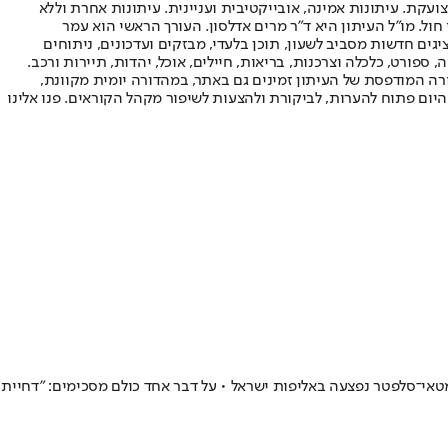
ועקת. עיתונות אמינה, אובייקטיבית ועניינית. עיתונות אחרת וללא
עור החשיפה הגבוה ביותר בימי חול. מו"ל העיתון היא ד"ר מרים אדלסון. העורך הראשי הוא עמר
 והעורך המייסד הוא עמוס רגב. אתרי האינטרנט של "ישראל היום" בעברית ובאנגלית, כמו כן היישומונים (אפליקציות) לאנדרואיד ול-iOS, מציגים חדשות מסביב לשעון, תוכן בלעדי, מבזקים ועדכונים, ניתוחים
, ספורט, כלכלה וצרכנות, בריאות, חיילים, אוכל, יהדות, תיירות ורכב.
דורה המודפסת של העיתון זמינים גם באתר, במהדורה יומית מקוונת,
היום פתוח להערות, לביקורת ולהצעות לשיפור מקהל הקוראים. פנו אלינו
טאי־סלפטר נפצעה באליפות ישראל • על דבר אחד כולם מסכימים: "דחיית