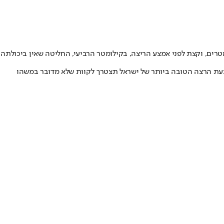
טר נחשבת גם היא לאחת התקוות הגדולות שלנו למדליה בטוקיו. ביום חמישי האחרון היא התחרתה באליפות ישראל לריצת 10 קילומטרים, וקצת לפני אמצע הריצה, בקילומטר הרביעי, החליטה שאין ביכולתה
 כעת הרצה הטובה ביותר של ישראל תצטרך לקוות שלא מדובר במשהו