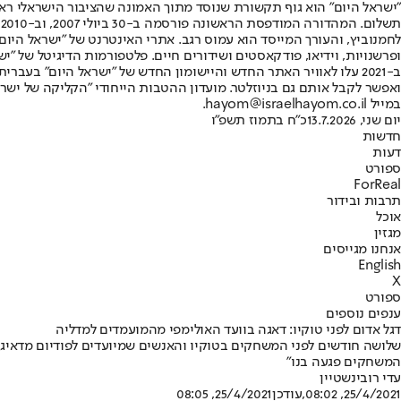
"ישראל היום" הוא גוף תקשורת שנוסד מתוך האמונה שהציבור הישראלי ראוי 
ת
ופרשנויות, וידיאו, פודקאסטים ושידורים חיים. פלטפורמות הדיגיטל של "ישרא
ב-2021 עלו לאוויר האתר החדש והיישומון החדש של "ישראל היום" בע
ואפשר לקבל אותם גם בניוזלטר. מועדון ההטבות הייחודי "הקליקה של ישרא
במייל hayom@israelhayom.co.il.
יום שני, 13.7.2026
כ"ח בתמוז תשפ"ו
חדשות
דעות
ספורט
ForReal
תרבות ובידור
אוכל
מגזין
אנחנו מגייסים
English
X
ספורט
ענפים נוספים
דגל אדום לפני טוקיו: דאגה בוועד האולימפי מהמועמדים למדליה
שלושה חודשים לפני המשחקים בטוקיו והאנשים שמיועדים לפודיום מדאיגים
המשחקים פגעה בנו"
עדי רובינשטיין
25/4/2021, 08:02
,עודכן
25/4/2021, 08:05