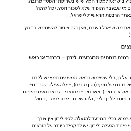
בדורות האחרונים מנהג נפוץ בישראל למכור חמץ שיש בשריפתו הפסד מרובה. 
עתה עם אתגר הקורונה, גם מי שבעבר הקפיד שלא למכור חמץ, יכול להקל 
באתר הרבנות הראשית לישראל. 
במכירת החמץ יכול לכלול את מה שיאכל בשבת, ואין בזה איסור להשתמש בחמץ 
. 
צים
הסבר מושגים: הגעלה – במים רותחים מבעבעים. ליבון – ב'ברנר' או באש 
זה הכלל- כבולעו כך פולטו. על כן, כלי ששימושו באש ממש עם חמץ יש ללבנו 
באש. וכלי ששימושו בבישול רותח של חמץ (כגון סירים), יש להגעילו. ספרדים- 
הולכים לפי רוב השימוש (באש או במים), אשכנזים- מחמירים גם אם מעט פעמים 
השתמשו בכלי באש, ללבנו. מותר ללבן כלים, ולהכשירם בליבון לפסח, בחול 
יש להמתין 24 שעות בלא שימוש בכלי המיועד להגעלה. לפני ליבון אין צורך 
להמתין. במרכזי הציבור יש פינות הגעלה וליבון. יש להקפיד ביותר על הוראות 