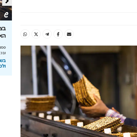
ון שקל: הטוטו
צובעים את הבית? אל תעשו את
בצל
הטעות הזו
האנ
יחסי הימור משופרים, הפקדות ב-Apple Pay
מומחה BG BOND עושה סדר על המדפים ומציג
פסגת
את מותג הצבע SIMPLY
ובכי
ימורים
בשיתוף BG BOND
בשי
ולס