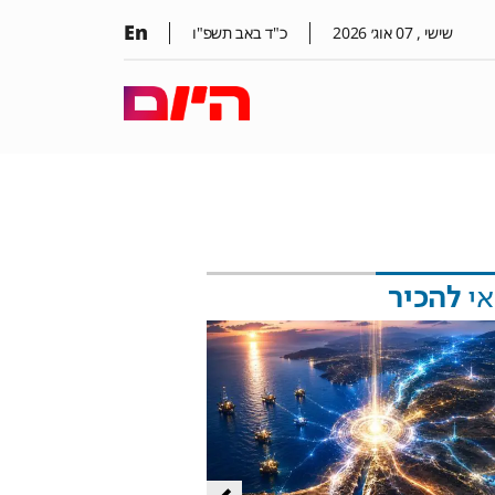
En
שישי ,
07
אוג׳
2026
כ"ד באב תשפ"ו
אי
להכיר