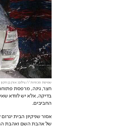
שטיפת מכוניות // צילום: אורן בן חקון
החביבים. 
של אהבת השם ואהבת הת