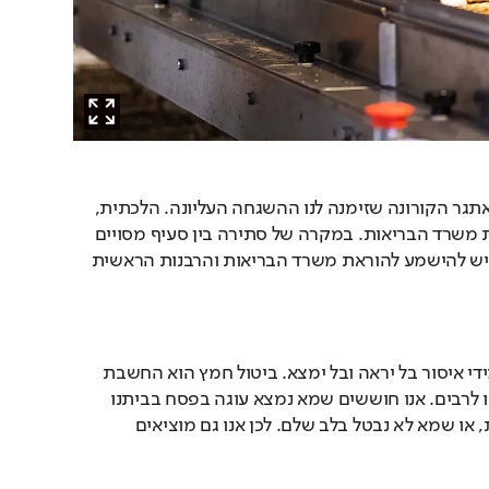
השנה אנו מתמודדים עם אתגר הקורונה שזימנה לנו ההשגחה העליונה. הלכתית, 
ישנה חובה לציית להוראות משרד הבריאות. במקרה של סתירה בין סעיף מסויים 
להוראת משרד הבריאות, יש להישמע להוראת משרד הבריאות והרבנות הראשית 
ביטול חמץ מוציא אותנו מידי איסור בל יראה ובל ימצא. ביטול חמץ הוא החשבת 
החמץ לכלום, וגם הפקרתו לרבים. אנו חוששים שמא נמצא עוגה בפסח בביתנו 
ונאכל ממנה בפסח בטעות, או שמא לא נבטל בלב שלם. לכן אנו גם מוציאים 