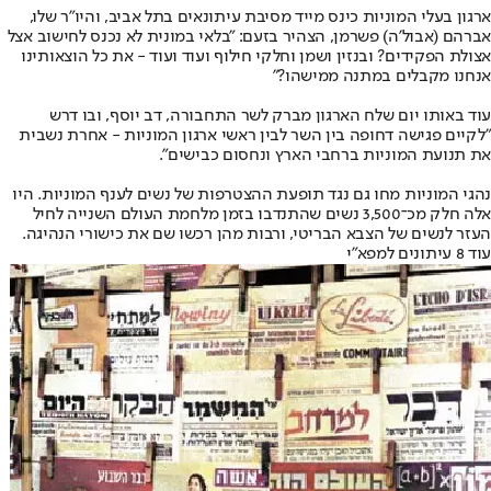
ארגון בעלי המוניות כינס מייד מסיבת עיתונאים בתל אביב, והיו"ר שלו,
אברהם (אבול'ה) פשרמן, הצהיר בזעם: "בלאי במונית לא נכנס לחישוב אצל
אצולת הפקידים? ובנזין ושמן וחלקי חילוף ועוד ועוד - את כל הוצאותינו
אנחנו מקבלים במתנה ממישהו?"
עוד באותו יום שלח הארגון מברק לשר התחבורה, דב יוסף, ובו דרש
"לקיים פגישה דחופה בין השר לבין ראשי ארגון המוניות - אחרת נשבית
את תנועת המוניות ברחבי הארץ ונחסום כבישים".
נהגי המוניות מחו גם נגד תופעת ההצטרפות של נשים לענף המוניות. היו
אלה חלק מכ־3,500 נשים שהתנדבו בזמן מלחמת העולם השנייה לחיל
העזר לנשים של הצבא הבריטי, ורבות מהן רכשו שם את כישורי הנהיגה.
עוד 8 עיתונים למפא"י