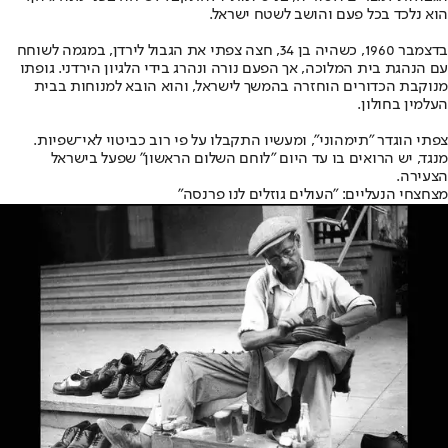
הוא נלכד בכל פעם והושב לשטח ישראל.
בדצמבר 1960, כשהיה בן 34, חצה צפתי את הגבול לירדן, במגמה לשוחח
עם הנהגת בית המלוכה, אך הפעם נורה ונהרג בידי הלגיון הירדני. גופתו
מנוקבת הכדורים הוחזרה בהמשך לישראל, והוא הובא למנוחות בבית
העלמין בחולון.
צפתי הוגדר "תימהוני", ומעשיו התקבלו על פי רוב כביטוי לאי־שפיות.
מנגד, יש הרואים בו עד היום "לוחם השלום הראשון" שפעל בישראל
הצעירה.
מצחצחי הנעליים: "העולים גוזלים לנו פרנסה"