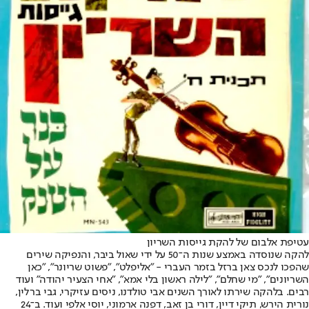
עטיפת אלבום של להקת גייסות השריון
להקה שנוסדה באמצע שנות ה־50 על ידי שאול ביבר, והנפיקה שירים
שהפכו לנכס צאן ברזל בזמר העברי - "אליפלט", "פשוט שריונר", "כאן
השריונים", "מי שחלם", "לילה ראשון בלי אמא", "אחי הצעיר יהודה" ועוד
רבים. בלהקה שירתו לאורך השנים אבי טולדנו, ניסים עזיקרי, גבי ברלין,
נורית הירש, תיקי דיין, דורי בן זאב, דפנה ארמוני, יוסי אלפי ועוד. ב־24