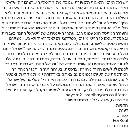
"ישראל היום" הוא גוף תקשורת שנוסד מתוך האמונה שהציבור הישראלי
ראוי לעיתונות טובה יותר, מאוזנת יותר ומדויקת יותר. עיתונות שמדברת
ולא צועקת. עיתונות אמינה, אובייקטיבית ועניינית. עיתונות אחרת וללא
תשלום. המהדורה המודפסת הראשונה פורסמה ב-30 ביולי 2007, וב-2010
הפך "ישראל היום" לעיתון הישראלי בעל שיעור החשיפה הגבוה ביותר בימי
חול. מו"ל העיתון היא ד"ר מרים אדלסון. העורך הראשי הוא עמר לחמנוביץ,
והעורך המייסד הוא עמוס רגב. אתרי האינטרנט של "ישראל היום" בעברית
ובאנגלית, כמו כן היישומונים (אפליקציות) לאנדרואיד ול-iOS, מציגים
חדשות מסביב לשעון, תוכן בלעדי, מבזקים ועדכונים, ניתוחים ופרשנויות,
וידיאו, פודקאסטים ושידורים חיים. פלטפורמות הדיגיטל של "ישראל היום"
כוללות ערוצי חדשות ודעות, תרבות ובידור, לייף סטייל, טכנולוגיה, ספורט,
כלכלה וצרכנות, בריאות, חיילים, אוכל, יהדות, תיירות ורכב. ב-2021 עלו
לאוויר האתר החדש והיישומון החדש של "ישראל היום" בעברית, במטרה
לספק לגולשים חוויה מהירה, עדכנית, בטוחה ונוחה. תכני המהדורה
המודפסת של העיתון זמינים גם באתר, במהדורה יומית מקוונת, ואפשר
לקבל אותם גם בניוזלטר. מועדון ההטבות הייחודי "הקליקה של ישראל
היום" מציע לגולשי האתר הנחות ומבצעים על מוצרים ושירותים. ישראל
היום פתוח להערות, לביקורת ולהצעות לשיפור מקהל הקוראים. פנו אלינו
במייל hayom@israelhayom.co.il.
יום שלישי, 7.7.2026
כ"ב בתמוז תשפ"ו
חדשות
דעות
ספורט
ForReal
תרבות ובידור