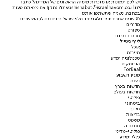
יש לכם תמונות או מזכרות מימיה הראשונים של המדינה? כתבו
לנו:
shishabat@israelhayom.co.il
טעינו? נתקן! אם מצאתם טעות
בכתבה, נשמח שתשתפו אותנו
70 שנים אחרי
דיוויד סלע
דייויד סלע
ישראל היום
נוסטלגיה
שישיבת
מדורים
ספורט
תרבות ובידור
לייף סטייל
אוכל
תיירות
טכנולוגיה ומדע
הורוסקופ
ForReal
מגזין השבוע
דעות
חדשות בארץ
חדשות בעולם
פוליטי
ביטחוני
חינוך
בריאות
משפט
תחבורה
פוליטי-מדיני
כללי ומידע