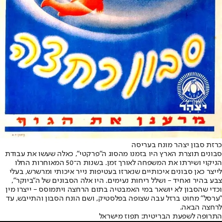
כרזת סבון יצהר מונח בעריסה
סבונים תוצרת הארץ היו בזמנו מהסוג ה"פרקטי", כאלה שעשו את עבודת
הניקוי ושירתו את המשפחה לאורך זמן. בשנות ה־50 המאוחרות החלו
לייצר כאן סבונים איכותיים שנארזו בעטיפות נייר איכותי ומרשרש, בעלי
צבע בהיר ואחיד - ושלל ריחות נעימים. היו אלה הסבונים של ה"ביוקר",
וכדי שהסבון לא יושאר במי האמבטיה בתום הרחצה ויתמוסס - ייצרו מין
"ערסל" מחוט ברזל עבה שצופה בפלסטיק, ושם הונח הסבון והתייבש, עד
לרחצה הבאה.
התרופה לשפעת הבריטית: תפוז מישראל