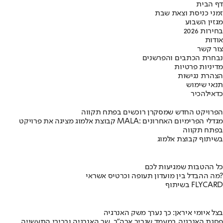
דף הבית
זמני כניסת וצאת שבת
מגזין השבוע
בחירות 2026
אודות
צור קשר
נבחרת הכתבים והפרשנים
מדיניות פרטיות
הצהרת נגישות
תנאי שימוש
כדאי
להכיר
הפרויקט החדש שמסקרן רוכשים בפתח תקווה
קבוצת אלמוג מציגה את פרויקט MALA: מגדלי הפרימיום האחרונים
בפתח תקווה
בשיתוף קבוצת אלמוג
כל ההטבות שמגיעות לכם
מה ההבדל בין מועדון תעופה וכרטיס אשראי?
בשיתוף FLYCARD
בצל איומי איראן: כך נערך משק האנרגיה
פסגת האנרגיה במעמד שגריר ארה"ב, שר האנרגיה ובכירי התעשייה