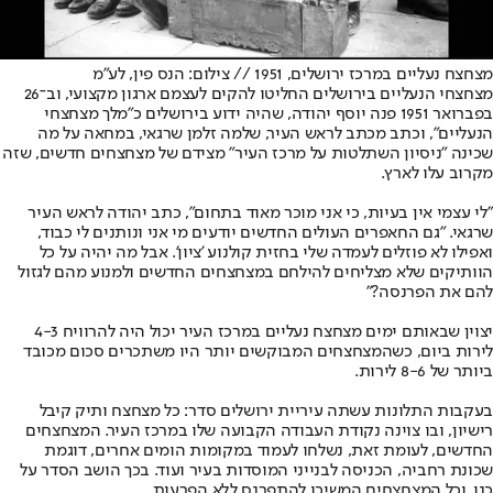
מצחצח נעליים במרכז ירושלים, 1951 // צילום: הנס פין, לע"מ
מצחצחי הנעליים בירושלים החליטו להקים לעצמם ארגון מקצועי, וב־26
בפברואר 1951 פנה יוסף יהודה, שהיה ידוע בירושלים כ"מלך מצחצחי
הנעליים", וכתב מכתב לראש העיר, שלמה זלמן שרגאי, במחאה על מה
שכינה "ניסיון השתלטות על מרכז העיר" מצידם של מצחצחים חדשים, שזה
מקרוב עלו לארץ.
"לי עצמי אין בעיות, כי אני מוכר מאוד בתחום", כתב יהודה לראש העיר
שרגאי. "גם החאפרים העולים החדשים יודעים מי אני ונותנים לי כבוד,
ואפילו לא פוזלים לעמדה שלי בחזית קולנוע 'ציון'. אבל מה יהיה על כל
הוותיקים שלא מצליחים להילחם במצחצחים החדשים ולמנוע מהם לגזול
להם את הפרנסה?"
יצוין שבאותם ימים מצחצח נעליים במרכז העיר יכול היה להרוויח 4-3
לירות ביום, כשהמצחצחים המבוקשים יותר היו משתכרים סכום מכובד
ביותר של 8-6 לירות.
בעקבות התלונות עשתה עיריית ירושלים סדר: כל מצחצח ותיק קיבל
רישיון, ובו צוינה נקודת העבודה הקבועה שלו במרכז העיר. המצחצחים
החדשים, לעומת זאת, נשלחו לעמוד במקומות הומים אחרים, דוגמת
שכונת רחביה, הכניסה לבנייני המוסדות בעיר ועוד. בכך הושב הסדר על
כנו, וכל המצחצחים המשיכו להתפרנס ללא הפרעות.