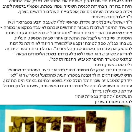
לסייע לעולים חדשים להבין בשפתם את המתרחש בארץ, אבל המטרה
היתה ברורה: הבחירות לכנסת השנייה עמדו בפתח, ומפא"י ביקשה לקרב
אליה באמצעות העיתונים את אוכלוסיית העולים החדשים בארץ.
ד"ר אלדד דורש פיצויים
ד"ר ישראל שייב (לימים אלדד), מראשי לח"י לשעבר, תבע בפברואר 1951
ממשרד החינוך לשלם לו בעבור החודשים שבהם לא עבד במקצועו כמורה -
אחרי שלטענתו הודר מבית הספר "מונטיפיורי" שבתל אביב עקב דעותיו
הימניות. שייב דרש לקבל את התשלום אחרי שבית המשפט העליון,
בשבתו כבג"ץ, פסק לטובתו וקבע ש"למשרד החינוך לא היתה כל זכות
להפסיק את עבודתו באמצע שנת הלימודים". הנהלת בית הספר הזדרזה
להודיעה לשייב שהוא רשאי לשוב לעבודתו בשנת הלימודים הבאה -
"בתנאי שמשרד החינוך לא יביע התנגדותו לכך".
דליקטס במפרץ חיפה
בשורות טובות התקבלו מחיפה בסוף פברואר 1951, כשהתברר שמפעל
חדש לעישון דגים הולך ונבנה במפרץ העיר. מהמפעל נמסר שהוא "לא
יזדקק למטבע זר, שכן חומר הגלם מצוי בשפע ובחינם במימי הים התיכון.
עובדה זו תשפיע לטובה על מחירי הדגים המעושנים, שיענגו כל חך, מגדול
עד קטן, מאילת ועד דן".
הנעלמים / להקות צבאיות שהיו
להקת גייסות השריון