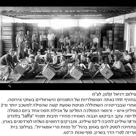
צילום: דניאל קלפן, לע"מ
בחורף 1951 גאתה הפופולריות של התפוזים הישראליים בשוקי אירופה,
אחרי שבבריטניה השתוללה מגיפת שפעת קשה שהפילה למשכב יותר מ־2
מיליון איש - ורופאי הממלכה המליצו על אכילת תפוז אחד ביום כסגולה
לריפוי. עקב הביקוש הגבוה האמירו מחירי תיבות תפוזי "Jaffa" בלונדון
מ־18 שילינג לתיבה ל־50 שילינג, ומברקים דחופים נשלחו לפרדסנים בארץ,
בתחינה לספק להם באופן בהול "כל כמות פרי אפשרית". בצילום: בית
אריזה לפרי הדר בשרון, סוף שנות ה־40.