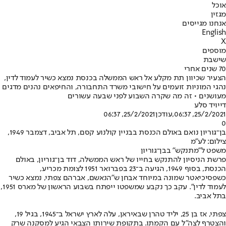
אוכל
מגזין
אנחנו מגייסים
English
X
מוספים
שישבת
70 שנים אחרי
הצעיר שכיוון תת מקלע אל ראש הממשלה בכנסת נמצא כשיר לעמוד לדין,
נהגי המוניות זועמים על חישובי משרד התחבורה, והחיפאים נהנים מדגים
מעושנים • זה מה שקרה השבוע לפני שבעה עשורים
דייויד סלע
25/2/2021, 06:37
,עודכן
25/2/2021, 06:37
0
בן־גוריון נואם באולם הכנסת בבניין קולנוע קסם, תל אביב, דצמבר 1949,
צילום: לע"מ
משפט ל"מתנקש" בבן־גוריון
פרשת הניסיון להתנקש בחייו של ראש הממשלה, דוד בן־גוריון, באולם
הכנסת, בסוף 1949, הגיעה ב־23 בפברואר 1951 לצומת מכריע,
כשפסיכיאטר שמונה במיוחד אבחן ש"הנאשם, אברהם צפתי, נמצא כשיר
לעמוד לדין". עקב כך נקבע שמשפטו ייפתח בשבוע הראשון של מארס 1951,
בתל אביב.
צפתי, אז בן 25, יליד טהרן שבאיראן, עלה לארץ ישראל ב־1945, בגיל 19,
והצטרף לצה"ל עם הקמתו. בתקופת שירותו הצבאי הגיע למסקנה שרק