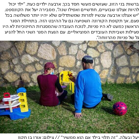
ברשות בני הזוג, שעושים מעשי חסד בכך, ארבעה ילדים כעת. "ילד יכול
להיות אצלנו שבועיים, חודשיים ואפילו שנה", מסבירה יעל את הקונספט,
"יש אצלנו ארבעה עכשיו למרות שמשתדלים שלא יהיו יותר משלושה בכל
פעם, אך תקופת הקורונה השפיעה גם על ההיבט הזה. בתחילת הסגר
הראשון כמעט לא היו פניות, לנוכח העובדה שהמסגרות החינוכיות לא היו
פעילות ושביתת העובדים הסוציאליים. עם הגעת הסגר השני החל להגיע
גל של פניות מהרווחה".
יעל ובעלה. "זה תלוי בילד אם הוא ממשיך" // צילום: אורן בן חקון