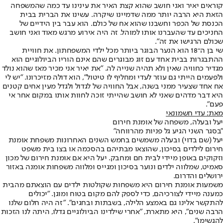
קוראים יאיר ואני חושב שהוא קצת האיר את עינינו עד כמה שהמשפחה
הזאת היא הרבה יותר ממה שדמיינו שיקרה. עשינו את הברית בבית
הכנסת של הכפר וחשבנו שהוא אח של כולם. הוא עבר בין הידיים של
החניכים עד שהעברנו אותו למוהל. זה היה אירוע מרגש מאוד ואני חושב
שכולם הרגישו את זה".
שי בן ה־18 הוא הנער הבוגר ביותר מכל ילדי המשפחתון. את חוויית
ההתבגרות בבית אחד עם זוג מבוגרים שהם אינם הוריו הביולוגיים הוא
מגדיר כחוויה שאין ולא תהיה שנייה לה. "את יאיר אני מכיר מאז שהוא נולד
ולפעמים הייתי גם עוזר לעדי ומחליף לו טיטול", הוא דולה מזיכרונו. "יש לי
אח אחד שצעיר ממני בשנה, אבל החוויה של לגדול ולגדל מעין אחים קטנים
היא דבר מדהים שאני לא חושב שהייתי זוכה לחוות אותו במקום אחר אי
פעם".
מאת: עדי חשמונאי
יעל ובעלה, משפחה של אומנת חירום
"בסגר השני הגיע גל פניות מהרווחה"
יעל (שם בדוי) ובעלה משמשים בחמש השנים האחרונות משפחת אומנת
חירום לילדים בסיכון, שהוצאו מבתיהם בהסכמה או בצו בית משפט
וזקוקים באופן מיידי לבית חם ומחבק. יעל היא אם אומנת חירום של מכון
סאמיט, שמלווה ילדים ונוער בסיכון ומגייס ומלווה משפחות אומנה באזור
ירושלים והדרום.
משמעות אומנת חירום היא משפחות שקולטות ילדים עם הוצאתם מהבית
כמענה מיידי לצורכיהם, כדי לספק להם מקום בטוח ומוגן. "יכולים
להתקשר אלינו גם באמצע הלילה, בשבתות ובחגים". "זה היה חלום שלנו
הרבה שנים", היא מתארת, "אחרי שילדינו הביולוגיים גדלו, היתה לנו הזכות
להגשימו".