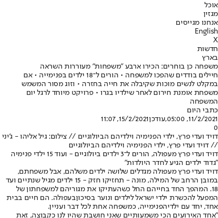
אוכל
מגזין
אנחנו מגייסים
English
X
חדשות
בארץ
משפחה כן בוחרים: הכירו ארבע "משפחות" מעוררות השראה
חיילים בודדים שהפכו למשפחה • הורים ל־18 ילדים בפנימייה • אם
במקלט לנשים מוכות שקיבלה את חייה בחזרה • וזוג מסור המשמש
משפחת אומנת חירום לאחר שילדיו בגרו • פרויקט מיוחד לרגל יום
המשפחה
כתבי היום
11/2/2021, 05:00
,עודכן
15/2/2021, 11:07
0
דויד ועדי פרץ, ילדי הפנימיה וילדיהם הביולוגיים // צילום: גיל אליהו - ג'יני
// דויד ועדי פרץ, ילדי הפנימיה וילדיהם הביולוגיים
דויד ועדי פרץ מעפולה, הורים ל־3 ילדים ביולוגיים - ועוד 15 ילדי פנימיה
"גדוד ילדים הגיע לחדר היולדות"
דויד ועדי פרץ מעפולה מגדלים שלושה ילדים משלהם, אבל משפחתם,
במובן הרחב של המילה, מונה - תחזיקו חזק - 15 ילדים מגיל שנתיים ועד
18. המהפך החד בחייהם החל כשהעתיקו את מגוריהם למשפחתון של
המפעל להכשרת ילדי ישראל לילדים ו
נוער בסיכון
בעפולה. הם חיים בבית
אחד, יחד עם ילדי
הפנימייה
, כמשפחה אחת לכל דבר ועניין.
"אחד האירועים הכי משמעותיים שאני חושבת שהיו לנו כקבוצה, זאת