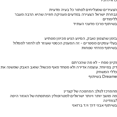
כדאי
להכיר
הצעירים שמצליחים לפתור כל בעיה מדעית
נבחרת ישראל הצעירה במדעים מעניקה חוויה שהיא הרבה מעבר
ללימודים
בשיתוף מרכז מדעני העתיד
בזמן שהצפון נאבק, הסיוע הגיע מכיוון מפתיע
בעלי עסקים מספרים - זה המענק הכספי שעוזר לנו לחזור למסלול
בשיתוף מזרחי טפחות
נקיון פסח - לא מה שהכרתם
דק במיוחד, עוצמה אדירה ולא מפחד מאף מכשול: שואב האבק שמשנה את
כללי המשחק
בשיתוף Dreame
מהמרכז לגולן: המהפכה של קצרין
מה מושך יותר ויותר ישראלים למטרופולין המתפתח של האזור היפה
במדינה?
בשיתוף אבני דרך וי.ד ברזאני