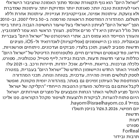
"ישראל היום" הוא גוף תקשורת שנוסד מתוך האמונה שהציבור הישראלי
ראוי לעיתונות טובה יותר, מאוזנת יותר ומדויקת יותר. עיתונות שמדברת
ולא צועקת. עיתונות אמינה, אובייקטיבית ועניינית. עיתונות אחרת וללא
תשלום. המהדורה המודפסת הראשונה פורסמה ב-30 ביולי 2007, וב-2010
הפך "ישראל היום" לעיתון הישראלי בעל שיעור החשיפה הגבוה ביותר בימי
חול. מו"ל העיתון היא ד"ר מרים אדלסון. העורך הראשי הוא עמר לחמנוביץ,
והעורך המייסד הוא עמוס רגב. אתרי האינטרנט של "ישראל היום" בעברית
ובאנגלית, כמו כן היישומונים (אפליקציות) לאנדרואיד ול-iOS, מציגים
חדשות מסביב לשעון, תוכן בלעדי, מבזקים ועדכונים, ניתוחים ופרשנויות,
וידיאו, פודקאסטים ושידורים חיים. פלטפורמות הדיגיטל של "ישראל היום"
כוללות ערוצי חדשות ודעות, תרבות ובידור, לייף סטייל, טכנולוגיה, ספורט,
כלכלה וצרכנות, בריאות, חיילים, אוכל, יהדות, תיירות ורכב. ב-2021 עלו
לאוויר האתר החדש והיישומון החדש של "ישראל היום" בעברית, במטרה
לספק לגולשים חוויה מהירה, עדכנית, בטוחה ונוחה. תכני המהדורה
המודפסת של העיתון זמינים גם באתר, במהדורה יומית מקוונת, ואפשר
לקבל אותם גם בניוזלטר. מועדון ההטבות הייחודי "הקליקה של ישראל
היום" מציע לגולשי האתר הנחות ומבצעים על מוצרים ושירותים. ישראל
היום פתוח להערות, לביקורת ולהצעות לשיפור מקהל הקוראים. פנו אלינו
במייל hayom@israelhayom.co.il.
יום חמישי, 26.3.2026
ח' בניסן תשפ"ו
חדשות
דעות
ספורט
ForReal
תרבות ובידור