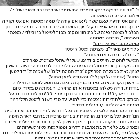
ד'. "אם אני זקוקה לכתף תומכת המשפחה שבחרתי בה תהיה שם" //
צילום: באדיבות המשפחה
"היום אני יודעת שאם קשה לי או אם קורה לי משהו משמח, אם אני זקוקה
לכתף תומכת או אפילו רק לחיוך, המשפחה שבחרתי בה תהיה שם. בתוך
הבלבול מצאתי פינה של ביטחון ומקום מסור לטיפול בי ובילדיי. מצאתי
משפחה!", סיכמה בשמחה.
מאת: כתב "ישראל היום"
5 לוחמים מארה"ב, מצרפת ומטג'יקיסטן
"החבר'ה בדירה כמו משפחה"
חמישה
לוחמים
, חיילים בודדים, שעלו לישראל מצרפת, מארה"ב
ומטג'יקיסטן, זכו אתמול בצהריים לקבל מפתח לדירתם החדשה בראשון
לציון. זאת במסגרת הפרויקט "בית חם לחיילים" של עמותת "יחד למען
החייל" (איחוד של קרן לב"י והאגודה למען החייל).
בראשון הקרוב, אגב, באותו בניין, תקבלנה גם חמש לוחמות, חיילות
בודדות, דירה משלהן במסגרת אותו פרויקט. העמותה מעמידה כיום
ברחבי הארץ 150 דירות הנותנות פתרון דיור ל־800 חיילים בודדים. על
הפרק: קבלת דירות נוספות כדי להגיע עד סוף השנה ל־200 חללי דיור
שייתנו מענה ל־1,200 חיילים בודדים.
הדירות מרוהטות לגמרי, מאובזרות בכל הדרוש לחיי היומיום, וצוות "בית
חם" דואג לכל צורכיהם. הן פזורות בערים מרכזיות ברחבי הארץ: חיפה,
נתניה, פתח תקווה, רמת גן, חולון, ראשון לציון, רחובות, ירושלים, אשדוד
ובאר שבע. כל אחת בת ארבעה חדרים וממוקמות סמוך לשירותים
קהילתיים, למרכזי הערים ולנתיבי תחבורה מרכזיים לנוחיות החיילים. כמו
כן מתבצעת לחיילים אספקת מזון שבועית וחומרי ניקיון.