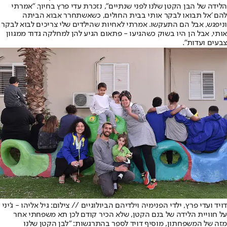
הלידה של הבן הקטן שלנו לפני שנתיים", נזכרת עדי פרץ בחיוך. "אמרתי
להם 'אל תבואו לבקר אותי בבית החולים, כשאשתחרר אבוא הביתה
וניפגש, אבל הם התעקשו. אמרתי לאחיות שהילדים שלי צריכים לבוא לבקר
אותי, אבל הן היו בשוק כשהגיעו - פתאום הגיע להן למחלקה גדוד ממגוון
צבעים ועדות".
דויד ועדי פרץ, ילדי הפנימיה וילדיהם הביולוגיים // צילום: גיל אליהו - ג'יני
על חוויית הלידה של בנם הקטן, שלא הכיר קודם לכן תא משפחתי אחר
מזה של המשפחתון, מוסיף דויד לספר בהתרגשות: "לבן הקטן שלנו