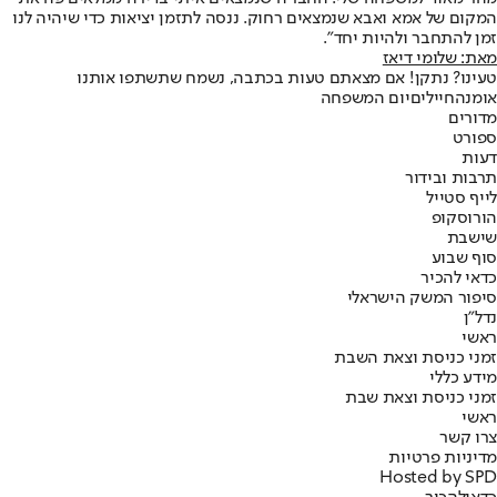
המקום של אמא ואבא שנמצאים רחוק. ננסה לתזמן יציאות כדי שיהיה לנו
זמן להתחבר ולהיות יחד".
מאת: שלומי דיאז
טעינו? נתקן! אם מצאתם טעות בכתבה, נשמח שתשתפו אותנו
אומנה
חיילים
יום המשפחה
מדורים
ספורט
דעות
תרבות ובידור
לייף סטייל
הורוסקופ
שישבת
סוף שבוע
כדאי להכיר
סיפור המשק הישראלי
נדל"ן
ראשי
זמני כניסת וצאת השבת
מידע כללי
זמני כניסת וצאת שבת
ראשי
צרו קשר
מדיניות פרטיות
Hosted by SPD