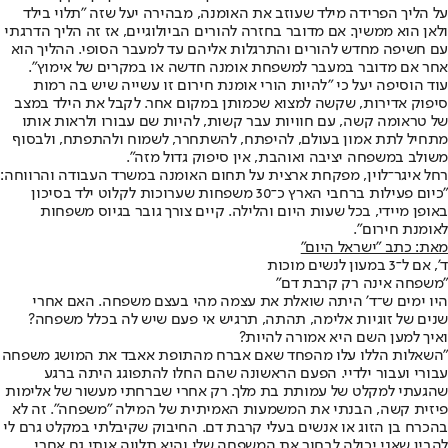
על הליך הפרידה מילד שעוזב את האומנה, מבהירה יעל שזה "תלוי בילד
ולאן הוא ממשיך. אם מדובר בחזרה להורים הביולוגיים, אז זה הליך הדרגתי
עם חשיפה מחדש להורים והתרגלות אליהם עד למעבר הסופי. ההליך הוא
אחר אם מדובר במעבר למשפחת אומנה חדשה או במקרים של אימוץ".
עוד הוסיפה יעל כי "להיות הורי אומנת חירום זו עשייה שיש בה רמות
סיפוק אדירות, שקשה למצוא שכמותן במקום אחר. לקבל את הילד במצב
של טראומה קשה, עם חוויות עבר קשות, להיות שם עבורו ולראות אותו
מתחיל לתת אמון בעולם, להיפתח, להשתחרר, לשמוח ולהתפתח, ולבסוף
משולב במשפחה יציבה ואוהבת, אין סיפוק גדול מזה".
רחל איגר־לוין, מפקחת ארצית על תחום האומנה במשרד העבודה והרווחה:
"כיום פעילות ברחבי הארץ כ־30 משפחות שערוכות לקלוט ילד בסיכון
באופן מיידי, בכל שעות היום והלילה. קיים צורך גובר בגיוס משפחות
לאומנת חירום".
מאת: כתב "ישראל היום"
ד', אם ל־3 במעון לנשים מוכות
"משפחה אינה רק קרבת דם"
היו ימים ש־ד' היתה שואלת את עצמה מהי בעצם משפחה. האם אחרי
שנים של זוגיות אלימה, תהתה, תרגיש אי פעם שיש לה בכלל משפחה?
ואיך למען השם היא אמורה להיות?
"השאלות הללו עלו מהפחד שאם אברח מהתופת אאבד את המושג משפחה
עבורי ועבור ילדיי. הפעם הראשונה שהם החלו להתפוגג היתה ברגע
שהגעתי למקלט של עמותת בת מלך. רק אחרי שברחתי מעשור של אלימות
פיזית קשה, הבנתי את המשמעות האמיתית של המילה "משפחה". זה לא
בהכרח בן הזוג או אנשים בעלי קרבת דם. החיבוק שקיבלתי במקלט גרם לי
להבין שאני יכולה לבחור את המשפחה שלי והיא תלווה אותי גם אחרי