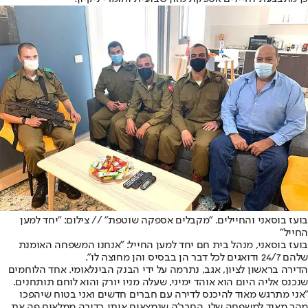
בועז בוסאני והחיילים. "מקבלים אספקה שוטפת" // ​​​​​​​צילום: "יחד למען
החייל"
בועז בוסאני, מנהל בית חם יחד למען החייל: "אנחנו המשפחה האומנת
שלהם 24/7 ודואגים לכל דבר הן בבסיס והן מחוצה לו".
הדירה בראשון לציון, אגב, נתרמה על ידי הבנק הבינלאומי. אחד הלוחמים
שנכנס אליה היום הוא אוהד ימיני, שעלה מניו יורק והוא לוחם תותחנים.
"אני מתרגש מאוד להיכנס לדירה עם חברים חדשים ואני בטוח שיהפכו
מהר מאוד למשפחה שלי. החבר'ה שנמצאים איתי בדירה ממלאים פה את