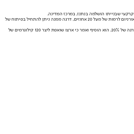
קרקעי שבנייתו הושלמה בנתנז, במרכז המדינה.
דובר הסוכנות, בהרוז קמלבנדי, אמר במהלך ביקור במרכז הגרעיני בפורדו, כי ארצו סיימה את פיתוחן של הצנטרפוגות החדשות, המאפשרות העשרת אורניום לרמות של מעל 20 אחוזים, דרגה ממנה ניתן להתחיל בפיתוח של
יו"ר הפרלמנט האיראני, מוחמד קאליבף, שהתלווה לקמלבנדי לאתר בפרודו, אמר כי ארצו הצליחה לייצר יותר מ-17 קילוגרם של חומר בקיע המועשר בדרגה של 20%. הוא הוסיף ואמר כי ארצו שואפת ליצר 120 קילוגרמים של