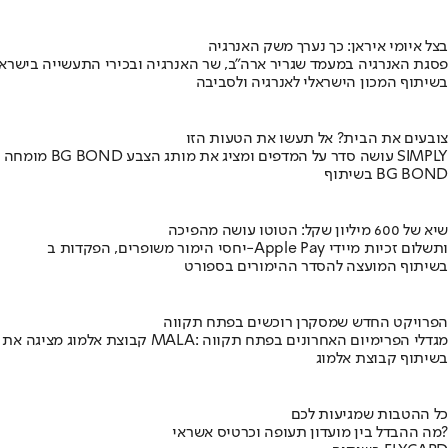
בצל איומי איראן: כך נערך משק האנרגיה
פסגת האנרגיה במעמד שגריר ארה"ב, שר האנרגיה ובכירי התעשייה בישראל
בשיתוף המכון הישראלי לאנרגיה ולסביבה
צובעים את הבית? אל תעשו את הטעות הזו
מומחה BG BOND עושה סדר על המדפים ומציג את מותג הצבע SIMPLY
בשיתוף BG BOND
שיא של 600 מיליון שקל: הטוטו עושה מהפיכה
יחסי הימור משופרים, הפקדות ב-Apple Pay ותשלום זכיות מיידי
בשיתוף המועצה להסדר ההימורים בספורט
הפרויקט החדש שמסקרן רוכשים בפתח תקווה
קבוצת אלמוג מציגה את פרויקט MALA: מגדלי הפרימיום האחרונים בפתח תקווה
בשיתוף קבוצת אלמוג
כל ההטבות שמגיעות לכם
מה ההבדל בין מועדון תעופה וכרטיס אשראי?