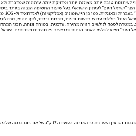
לעיתונות טובה יותר, מאוזנת יותר ומדויקת יותר. עיתונות שמדברת ולא צ
שלום. המהדורה המודפסת הראשונה פורסמה ב-30 ביולי 2007, וב-2010 הפך "ישראל היום" לעיתון הישראלי בעל שי
לחמנוביץ,
ל היום" כוללות ערוצי חדשות ודעות, תרבות ובידור, לייף סטייל, טכנולוגיה
ברית, במטרה לספק לגולשים חוויה מהירה, עדכנית, בטוחה ונוחה. תכני המה
ל היום" מציע לגולשי האתר הנחות ומבצעים על מוצרים ושירותים. ישראל 
 המדינה העשירה 17 ק"ג של אורניום ברמה של מעל 20%