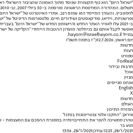
"ישראל היום" הוא גוף תקשורת שנוסד מתוך האמונה שהציבור הישראלי ראוי 
ת
ופרשנויות, וידיאו, פודקאסטים ושידורים חיים. פלטפורמות הדיגיטל של "ישרא
ב-2021 עלו לאוויר האתר החדש והיישומון החדש של "ישראל היום" בע
ואפשר לקבל אותם גם בניוזלטר. מועדון ההטבות הייחודי "הקליקה של ישרא
במייל hayom@israelhayom.co.il.
יום ראשון, 12.7.2026
כ"ז בתמוז תשפ"ו
חדשות
דעות
ספורט
ForReal
תרבות ובידור
אוכל
מגזין
אנחנו מגייסים
English
X
חדשות
העולם
המזרח התיכון
איראן: "התקנו אלפי צנטריפוגות בנתנז"
טהרן ממשיכה להפר את התחייבויותיה במסגרת ההסכם עם המעצמות • סוכנות הגרעין האירנית כי
נטע בר
28/1/2021, 12:23
,עודכן
28/1/2021, 13:56