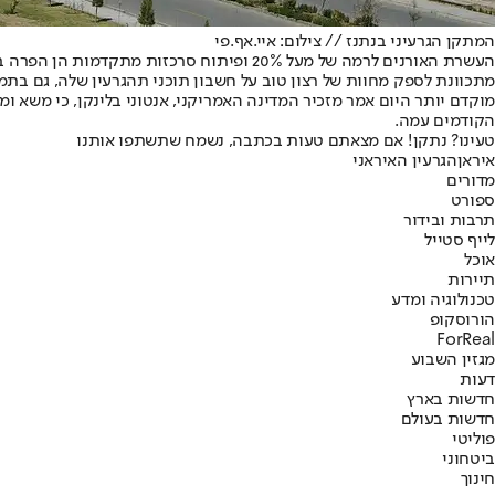
המתקן הגרעיני בנתנז // צילום: איי.אף.פי
העשרת האורנים לרמה של מעל 20% ופיתוח ס
מתכוונת לספק מחוות של רצון טוב על חשבון תוכני תהגרעין שלה, גם בת
מוקדם יותר היום אמר מזכיר המדינה האמריקני, אנטוני בלינקן, כי משא ו
הקודמים עמה.
טעינו? נתקן! אם מצאתם טעות בכתבה, נשמח שתשתפו אותנו
איראן
הגרעין האיראני
מדורים
ספורט
תרבות ובידור
לייף סטייל
אוכל
תיירות
טכנולוגיה ומדע
הורוסקופ
ForReal
מגזין השבוע
דעות
חדשות בארץ
חדשות בעולם
פוליטי
ביטחוני
חינוך