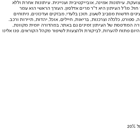
ועקת. עיתונות אמינה, אובייקטיבית ועניינית. עיתונות אחרת וללא
עור החשיפה הגבוה ביותר בימי חול. מו"ל העיתון היא ד"ר מרים אדלסון. העורך הראשי הוא עמר
 והעורך המייסד הוא עמוס רגב. אתרי האינטרנט של "ישראל היום" בעברית ובאנגלית, כמו כן היישומונים (אפליקציות) לאנדרואיד ול-iOS, מציגים חדשות מסביב לשעון, תוכן בלעדי, מבזקים ועדכונים, ניתוחים
, ספורט, כלכלה וצרכנות, בריאות, חיילים, אוכל, יהדות, תיירות ורכב.
דורה המודפסת של העיתון זמינים גם באתר, במהדורה יומית מקוונת,
היום פתוח להערות, לביקורת ולהצעות לשיפור מקהל הקוראים. פנו אלינו