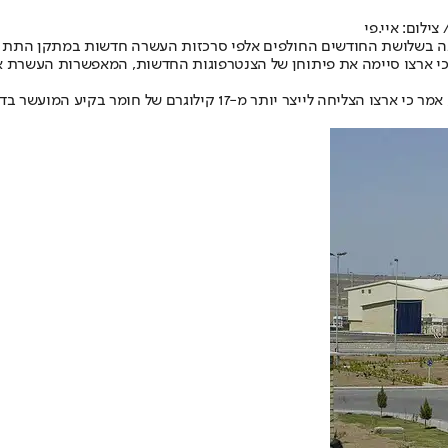
ילום: איי.פי
תקינה בשלושת החודשים החולפים אלפי סרכזות העשרה חדשות במתקן התת 