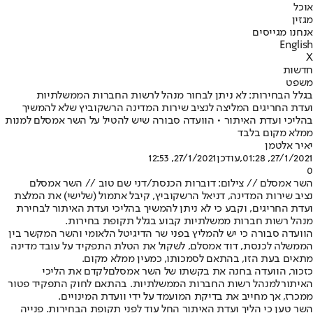
אוכל
מגזין
אנחנו מגייסים
English
X
חדשות
משפט
בגלל הבחירות: לא ניתן לבחור מנהל לרשות החברות הממשלתיות
ועדת החריגים המליצה לנציב שירות המדינה הרשקוביץ שלא להמשיך
בהליכי ועדת האיתור • הוועדה סבורה שיש להטיל על השר אמסלם למנות
ממלא מקום בלבד
יאיר אלטמן
27/1/2021, 01:28
,עודכן
27/1/2021, 12:53
0
השר אמסלם // צילום: דוברות הכנסת/דני שם טוב // השר אמסלם
נציב שירות המדינה, דניאל הרשקוביץ, קיבל אתמול (שלישי) את המלצת
ועדת החריגים, וקבע כי לא ניתן להמשיך בהליכי ועדת האיתור לבחירת
מנהל רשות חברות ממשלתיות קבוע בגלל תקופת בחירות.
הוועדה סבורה כי יש להמליץ בפני שר הדיגיטל הלאומי והשר המקשר בין
הממשלה לכנסת, דוד אמסלם, לשקול את הטלת התפקיד על עובד מדינה
מתאים בעת הזו, בהתאם לסמכותו, כמעין ממלא מקום.
כזכור, הוועדה בחנה את בקשתו של השר אמסלם
לקדם את הליכי
האיתור
למנהל רשות החברות הממשלתיות. בהתאם לחוק התפקיד פטור
ממכרז, אך מחייב את בדיקת המועמד על ידי וועדת המינויים.
השר טען כי הליך ועדת האיתור החל עוד לפני תקופת הבחירות. פנייה