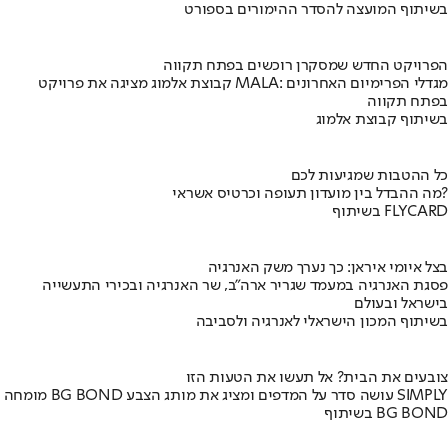
בשיתוף המועצה להסדר ההימורים בספורט
הפרויקט החדש שמסקרן רוכשים בפתח תקווה
קבוצת אלמוג מציגה את פרויקט MALA: מגדלי הפרימיום האחרונים
בפתח תקווה
בשיתוף קבוצת אלמוג
כל ההטבות שמגיעות לכם
מה ההבדל בין מועדון תעופה וכרטיס אשראי?
בשיתוף FLYCARD
בצל איומי איראן: כך נערך משק האנרגיה
פסגת האנרגיה במעמד שגריר ארה"ב, שר האנרגיה ובכירי התעשייה
בישראל ובעולם
בשיתוף המכון הישראלי לאנרגיה ולסביבה
צובעים את הבית? אל תעשו את הטעות הזו
מומחה BG BOND עושה סדר על המדפים ומציג את מותג הצבע SIMPLY
בשיתוף BG BOND