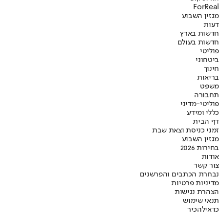
ForReal
מגזין השבוע
דעות
חדשות בארץ
חדשות בעולם
פוליטי
ביטחוני
חינוך
בריאות
משפט
תחבורה
פוליטי-מדיני
כללי ומידע
דף הבית
זמני כניסת וצאת שבת
מגזין השבוע
בחירות 2026
אודות
צור קשר
נבחרת הכתבים והפרשנים
מדיניות פרטיות
הצהרת נגישות
תנאי שימוש
כדאי
להכיר