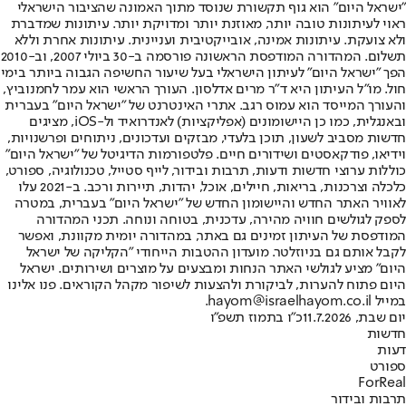
"ישראל היום" הוא גוף תקשורת שנוסד מתוך האמונה שהציבור הישראלי
ראוי לעיתונות טובה יותר, מאוזנת יותר ומדויקת יותר. עיתונות שמדברת
ולא צועקת. עיתונות אמינה, אובייקטיבית ועניינית. עיתונות אחרת וללא
תשלום. המהדורה המודפסת הראשונה פורסמה ב-30 ביולי 2007, וב-2010
הפך "ישראל היום" לעיתון הישראלי בעל שיעור החשיפה הגבוה ביותר בימי
חול. מו"ל העיתון היא ד"ר מרים אדלסון. העורך הראשי הוא עמר לחמנוביץ,
והעורך המייסד הוא עמוס רגב. אתרי האינטרנט של "ישראל היום" בעברית
ובאנגלית, כמו כן היישומונים (אפליקציות) לאנדרואיד ול-iOS, מציגים
חדשות מסביב לשעון, תוכן בלעדי, מבזקים ועדכונים, ניתוחים ופרשנויות,
וידיאו, פודקאסטים ושידורים חיים. פלטפורמות הדיגיטל של "ישראל היום"
כוללות ערוצי חדשות ודעות, תרבות ובידור, לייף סטייל, טכנולוגיה, ספורט,
כלכלה וצרכנות, בריאות, חיילים, אוכל, יהדות, תיירות ורכב. ב-2021 עלו
לאוויר האתר החדש והיישומון החדש של "ישראל היום" בעברית, במטרה
לספק לגולשים חוויה מהירה, עדכנית, בטוחה ונוחה. תכני המהדורה
המודפסת של העיתון זמינים גם באתר, במהדורה יומית מקוונת, ואפשר
לקבל אותם גם בניוזלטר. מועדון ההטבות הייחודי "הקליקה של ישראל
היום" מציע לגולשי האתר הנחות ומבצעים על מוצרים ושירותים. ישראל
היום פתוח להערות, לביקורת ולהצעות לשיפור מקהל הקוראים. פנו אלינו
במייל hayom@israelhayom.co.il.
יום שבת, 11.7.2026
כ"ו בתמוז תשפ"ו
חדשות
דעות
ספורט
ForReal
תרבות ובידור