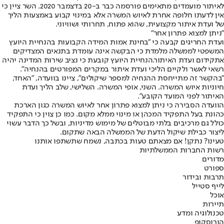
לאיתור מועמדים מתאימים פורסמה כבר ב-20 בדצמבר 2020. השר ציין כי
אין לדעתו חלופה אחרת לאיוש המשרה אלא במינוי קבוע באמצעות הליך
של ועדת איתור מקצועית, שהוא פתוח, תחרותי ושוויוני.
"ניתן למצוא פתרון אחר"
ועדת החריגים קבעה כי "בחינת אמות המידה הקבועות בהנחיית היועץ
המשפטי לממשלה מלמדת כי הבקשה אינה עומדת בתנאים המצדיקים
את
קידום ועדת האיתור.
הנחיית היועץ קובעת כי נציב שירות המדינה יהיה
רשאי לאשר ולקיים הליכי ועדת איתור במקרים המפורטים בהנחיה".
"בהקשר זה מתייחסת ההנחיה למספר שיקולים", ציינו בוועדה, "האחד,
חיוניות איוש המשרה. השני, אופי המשרה. השלישי, שלב הליך ועדת
האיתור לפני המועד הקובע".
הוועדה הסבירה כי ניתן למצוא פתרון אחר לאיוש המשרה כגון הארכת
כהונת בעל התפקיד המכהן או מינוי ממלא מקום. כמו כן צוין כי התפקיד
כולל גם מרכיבים בלתי מבוטלים של מימוש מדיניות, ובשל כך הדבר עשוי
ליצור כבילת שיקול הדעת של הממשלה הבאה שתקום.
טעינו? נתקן! אם מצאתם טעות בכתבה, נשמח שתשתפו אותנו
רשות החברות הממשלתיות
מדורים
ספורט
תרבות ובידור
לייף סטייל
אוכל
תיירות
טכנולוגיה ומדע
הורוסקופ