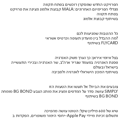
הפרויקט החדש שמסקרן רוכשים בפתח תקווה
קבוצת אלמוג מציגה את פרויקט MALA: מגדלי הפרימיום האחרונים
בפתח תקווה
בשיתוף קבוצת אלמוג
כל ההטבות שמגיעות לכם
מה ההבדל בין מועדון תעופה וכרטיס אשראי?
בשיתוף FLYCARD
בצל איומי איראן: כך נערך משק האנרגיה
פסגת האנרגיה במעמד שגריר ארה"ב, שר האנרגיה ובכירי התעשייה
בישראל ובעולם
בשיתוף המכון הישראלי לאנרגיה ולסביבה
צובעים את הבית? אל תעשו את הטעות הזו
מומחה BG BOND עושה סדר על המדפים ומציג את מותג הצבע SIMPLY
בשיתוף BG BOND
שיא של 600 מיליון שקל: הטוטו עושה מהפיכה
יחסי הימור משופרים, הפקדות ב-Apple Pay ותשלום זכיות מיידי