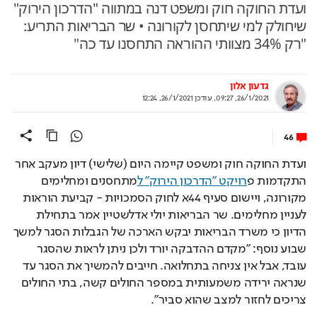
ועדת החוקה חוק ומשפט דנה במתווה "הדרכון הירוק"
שיחולק למי שיתחסן לקורונה • שר הבריאות התריע:
"רק 34% מצוותי ההוראה התחסנו עד כה"
גדעון אלון
26/1/2021, 09:27
,
עודכן
26/1/2021, 12:24
46
ועדת החוקה חוק ומשפט קיימה היום (שלישי) דיון מעקב אחר 
התקדמות פ
רויקט "הדרכון הירוק" ל
מתחסנים ומחלימים 
מקורונה, ויישום סעיף 44א לחוק הסמכויות - קביעת הוראות 
לעניין מחלימים. שר הבריאות יולי אדלשטיין אמר בתחילת 
הדיון כי משרד הבריאות יבקש הארכה של הגבלות הסגר למשך 
שבוע נוסף: "מקדם ההדבקה יורד ולכן ניתן לראות שהסגר 
עובד, אבל אין צניחה בתחלואה. חייבים להמשיך את הסגר עד 
שנראה ירידה משמעותית במספר החולים קשה, בתי החולים 
צריכים לחזור למצב שהוא סביר".
Loaded
: 
Unmute