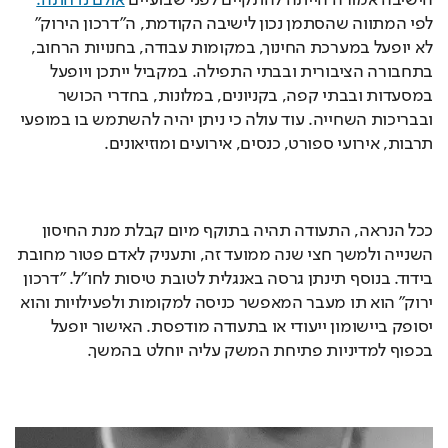
לפי המתווה שהסתמן נכון לישיבה הקודמת, ה"דרכון הירוק" 
לא יופעל במערכת החינוך, במקומות עבודה, בחנויות הרחוב, 
בתחבורה הציבורית ובבתי התפילה. במקביל ייתכן ויופעל 
במסעדות ובבתי קפה, בקניונים, במלונות, בחדרי הכושר 
ובבריכות השחייה. עוד עולה כי ניתן יהיה להשתמש בו במופעי 
תרבות, אירועי ספורט, כנסים, אירועים ומוזיאונים. 
ככל הנראה, התעודה תהיה בתוקף מיום קבלת מנת החיסון 
השנייה ולמשך חצי שנה ממועד זה, ותעניק לאדם פטור מחובת 
בידוד. בנוסף תינתן גרסה באנגלית לטובת טיסות לחו"ל. "דרכון 
ירוק" הוא תו מעבר המאפשר כניסה למקומות ולפעילויות והוא 
יסופק ביישומון ייעודי או בתעודה מודפסת. האישור יופעל 
בכפוף למדיניות פתיחת המשק עליה יוחלט בהמשך.