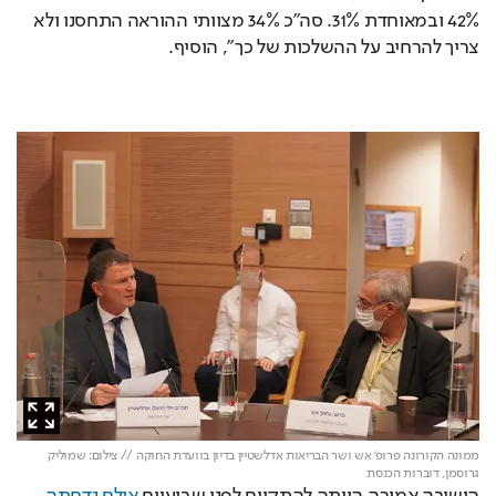
42% ובמאוחדת 31%. סה"כ 34% מצוותי ההוראה התחסנו ולא 
צריך להרחיב על ההשלכות של כך", הוסיף.
ממונה הקורונה פרופ' אש ושר הבריאות אדלשטיין בדיון בוועדת החוקה // צילום: שמוליק
גרוסמן, דוברות הכנסת
הישיבה אמורה הייתה להתקיים לפני שבועיים 
אולם נדחתה.