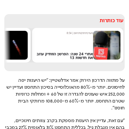
91.16%
עוד כותרות
מערכת תרבות היום
|
8:54
שחר 
אחרי 24 שנה: הפרשן הוותיק עוזב
את חדשות 13
של 
על מתווה הדרכון הירוק אמר אדלשטיין: "יש היענות יפה 
לחיסונים. יותר מ-80% מהאוכלוסייה בסיכון התחסנו ועדיין יש 
252,000 איש שעונים להגדרה זו של 60 + ומחלות כרוניות 
שטרם התחסנו. יותר מ-60% מ-108,000 מרותקי הבית 
חוסנו".
"עם זאת, עדיין אין היענות מספקת בקרב צוותים חינוכיים, 
בהם אין מגבלת גיל. בכללית התחסנו 31% בלאומית 27% במכבי 