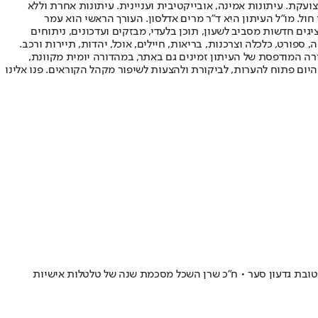
ועקת. עיתונות אמינה, אובייקטיבית ועניינית. עיתונות אחרת וללא
עור החשיפה הגבוה ביותר בימי חול. מו"ל העיתון היא ד"ר מרים אדלסון. העורך הראשי הוא עמר
 והעורך המייסד הוא עמוס רגב. אתרי האינטרנט של "ישראל היום" בעברית ובאנגלית, כמו כן היישומונים (אפליקציות) לאנדרואיד ול-iOS, מציגים חדשות מסביב לשעון, תוכן בלעדי, מבזקים ועדכונים, ניתוחים
, ספורט, כלכלה וצרכנות, בריאות, חיילים, אוכל, יהדות, תיירות ורכב.
דורה המודפסת של העיתון זמינים גם באתר, במהדורה יומית מקוונת,
היום פתוח להערות, לביקורת ולהצעות לשיפור מקהל הקוראים. פנו אלינו
 לטובת גדעון סער • ח"כ שרן השכל מסכמת שנה של טלטלות אישיות