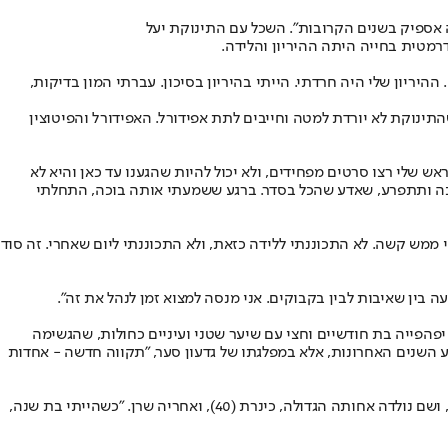
ה אספיק בשנים הקרובות". השכל עם התינוקת יעל
מטית בחייה היתה ההיריון והלידה.
היריון שלי היה חרדתי. הייתי בהיריון בסיכון. עברתי המון בדיקות,
ף ילדתי באיכילוב, אחרי 16 שעות עם צירים קשים. הרופאים אמרו שהתינוקת לא יורדת למטה וחייבים לתת אפידורל. האפידורל והפיטוצין
אש שלי רצו סרטים מפחידים, ולא יכול להיות שהגענו עד כאן והיא לא
בכה ותתפרע, שאדע שהכל בסדר. ברגע ששמעתי אותה בוכה, התחלתי
יה לי ממש קשה. לא התכוננתי ללידה כזאת, ולא התכוננתי ליום שאחרי. זה סוד
בין שאיבות לבין בקבוקים. אני מנסה למצוא זמן לנהל את זה".
. תינוקת יפהפייה בת חודשיים וחצי עם שיער שטני ועיניים כחולות, שהגשימה
ע השנים האחרונות, אלא במפלגתו של גדעון סער, "תקווה חדשה - אחדות
אמא שלה באה ממשפחה מסורתית וגדלה בצרפת. אביה יליד כפר סבא. כשהאם קיבלה משרה בבית ספר יהודי בטורונטו, עברה המשפחה לגור בקנדה, ושם נולדה אחותה הגדולה, כינרת (40), ואחריה שרן. "כשהייתי בת שנה,