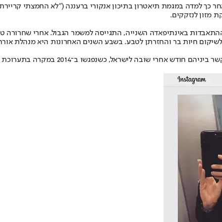
אחר כך למדה במגמת תיאטרון בתיכון אנקורי ברעננה ("לא החמצתי קריי
 מזון לנזקקים.
פכה אותה לצמחונית בגיל 14. ב־2002, בשיא פיגועי ההתאבדות באינתיפאדה השנייה, התגייסה למשמר
לשיקום חיות בר והחזרתן לטבע. בשבע השנים האחרונות היא מנהלת אורח 