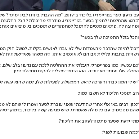
עם גדעון סער בפריימריז בליכוד ב־2019. "מה ההבדל בינינו לבין ימינה? שלנו יש מישהו שמתמודד על ראשות הממשלה בצורה רצינית" // צילום: אורן בן חקון
"ברגע שהחלטתי לתמוך בסער בפריימריז, מודרתי מהיכולת לקבל החלטות 
ומחוצה לה. פתאום מנסים להתנכל למתפקדים שתומכים בי, מוציאים אותם. 
והכל בגלל התמיכה שלך בסער?
"יכול להיות שהרבה מהעמדות שלי לא עברו לאנשים בקלות. למשל, חוק המרכו
רשויות בחבות פלילית אם הם לא אוכפים אותו, וזה משהו שאידיאולוגית לא י
"גם עכשיו, כמו בפריימריז, קיבלתי את ההחלטה ללכת עם גדעון בלב שלם. 
המילה שלו ועומד מאחוריה. הוא היחיד שיצליח להקים ממשלת ימין.
"יש לי המון כבוד והערכה לראש הממשלה, לפעילות שלו, למה שהוא עשה למ
רוב תומכי הליכוד לא חשבו כמוך.
"נכון. רבים באו אלי אחרי שהודעתי שאני עוברת לסער ואמרו לי שהם לא מס
שהם מסכימים עם כל מילה שאמרתי. שיש פגיעה קשה בליכוד, בדמוקרטיה 
מתי ידעת שסער מתכוון לעזוב את הליכוד?
"כמה שבועות לפני".