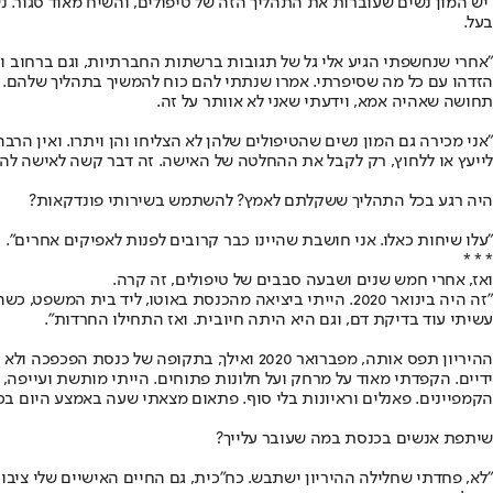
"יש המון נשים שעוברות את התהליך הזה של טיפולים, והשיח מאוד סגור.
בעל.
"אחרי שנחשפתי הגיע אלי גל של תגובות ברשתות החברתיות, וגם ברחוב ובא
הזדהו עם כל מה שסיפרתי. אמרו שנתתי להם כוח להמשיך בתהליך שלהם. שמחת
תחושה שאהיה אמא, וידעתי שאני לא אוותר על זה.
"אני מכירה גם המון נשים שהטיפולים שלהן לא הצליחו והן ויתרו. ואין הר
לייעץ או ללחוץ, רק לקבל את ההחלטה של האישה. זה דבר קשה לאישה להחל
היה רגע בכל התהליך ששקלתם לאמץ? להשתמש בשירותי פונדקאות?
"עלו שיחות כאלו. אני חושבת שהיינו כבר קרובים לפנות לאפיקים אחרים".
* * *
ואז, אחרי חמש שנים ושבעה סבבים של טיפולים, זה קרה.
"זה היה בינואר 2020. הייתי ביציאה מהכנסת באוטו, ליד ב
עשיתי עוד בדיקת דם, וגם היא היתה חיובית. ואז התחילו החרדות".
ההיריון תפס אותה, מפברואר 2020 ואילך, בתק
הקמפיינים. פאנלים וראיונות בלי סוף. פתאום מצאתי שעה באמצע היום בכ
שיתפת אנשים בכנסת במה שעובר עלייך?
"לא, פחדתי שחלילה ההיריון ישתבש. כח"כית, גם החיים האישיים שלי ציב