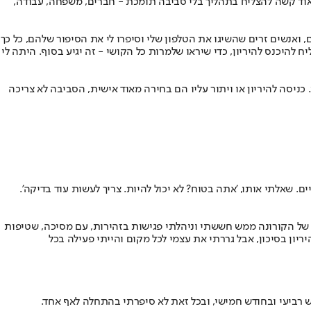
מאוד קשה להצליח בתהליך בלי סביבה תומכת - חברים, משפחה, עבודה,
 ואנשים זרים שהשיגו את הטלפון שלי וסיפרו לי את הסיפור שלהם, כל כך
להיכנס להיריון, כדי שיראו שלמרות כל הקושי - זה יגיע בסוף. היתה לי
כניסה להיריון או ויתור עליו הם בחירה מאוד אישית, הסביבה לא צריכה
עיניים. שאלתי אותו, 'אתה בטוח? לא יכול להיות. צריך לעשות עוד בדיקה'.
דשים הראשונים של הקורונה ממש חששתי וניהלתי פגישות בזהירות, עם מסיכה, שטיפות
ני אדם שרגיל לתפקד מ־6 בבוקר עד 2 בלילה. הייתי חייבת לנוח, בגלל ההיריון בסיכון, אבל גררתי את עצמי לכל מקום והייתי פעילה בכל
ש רביעי ובחודש חמישי, ובכל זאת לא סיפרתי בהתחלה לאף אחד.