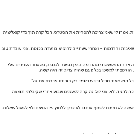
כל להרות. אמרו לי שאני צריכה להפחית את הסטרס. הכל קרה תוך כדי קואליציה
 שאיבות והרדמות - ואחרי שעתיים להופיע בוועדה בכנסת. אני עובדת טוב
חולים, ושעתיים אחרי זה הייתי בוועדת הכלכלה, בדיון על הצעת החוק שלי לפתיחת שוק התקשורת, שהצילה את ערוץ 20. במקרה אחר התאוששתי מהרדמה בזמן נסיעה לכנסת, כשאחד העוזרים שלי
ם. הוקפצתי למשכן בכל פעם שהיה צריך. זה היה קשה.
 הוא מאוד מכיל ורגיש כלפיי. רק בזכותו עברתי את זה".
 להגיד, 'לא, אני לא'. זה קרה לפעמים שבוע אחרי שקיבלתי תוצאה
ישה לא חייבת לשתף אותם. לא צריך ללחוץ על הנשים ולא לשאול שאלות.