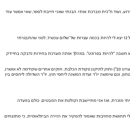
 אירוע, ועוד ח"כית מברכת אותי. הבנתי שאני חייבת לספר, שאי אפשר עוד
השכל היא בוגרת תואר ראשון במדעי המדינה וביחסים בינלאומיים באוניברסיטה הפתוחה. את דרכה בפוליטיקה היא החלה בצד השני של המפה. "בגיל 12 יצא לי להיות בכמה עצרות של 'שלום עכשיו', לפני שהתבגרתי
- מאחר שלא חשבה "להיות בפרונט". במהלך אותה מערכת בחירות נדבקה בחיידק
למגרש הלאומי בכנסת הגיעה ב־2015 והחלה לקדם הצעות חוק, שחלקן עברו - חוק הפקסים, חוק להסדרת הערוצים הייעודיים (שידוע כ"חוק להצלת ערוץ 20") וחוק לתיקון פקודת הכלבת. חוקים אחרים שקידמה לא אושרו,
ון, וגם שימשה יו"ר ועדת המשנה ליחסי חוץ, יו"ר השדולה ליחסים בין
ייתי מוכרת, ואז אני מתיישבת וקולטת את המבטים. כולם בוועדה
 בחו"ל. יש לי תחושת מחויבות שאסור להפקיר את הזירה הבינלאומית, כי מתנגחים