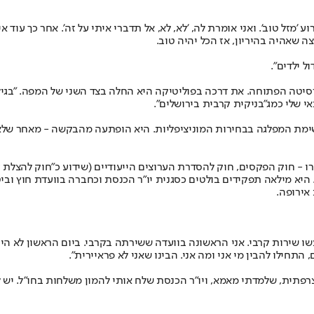
ע 'מזל טוב'. ואני אומרת לה, 'לא, לא, אל תדברי איתי על זה'. אחר כך עוד
 שאהיה בהיריון, אז הכל יהיה טוב.
ל ילדים".
 שלי כמג"בניקית קרבית בירושלים".
יבלה הצעה להתמודד ברשימת המפלגה בבחירות המוניציפליות. היא הופתעה מהבקשה 
יא מילאה תפקידים בולטים כסגנית יו"ר הכנסת וכחברה בוועדת חוץ וביטח
אירופה.
שעשו שירות קרבי. אני הראשונה בוועדה ששירתה בקרבי. ביום הראשון לא ה
תחילו להבין מי אני ומה אני. הבינו שאני לא פראיירית".
 "אני דוברת אנגלית וצרפתית, שלמדתי מאמא, ויו"ר הכנסת שלח אותי להמון משלחות