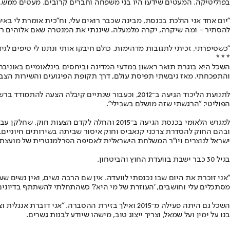
בפוליטיקה. המעטים שידעו היו בני משפחה וחברים קרובים. מעטים ממש.
"יום אחד אני הולכת בכנסת, מבינה שכבר רואים עלי, וח"כית אומרת לי באירו
להסתיר - ומה שיקרה, יקרה מלמעלה. שיננתי את המנטרה שאם אלוהים רצה
"כשסיפרתי, זכיתי לתגובות מדהימות. כולם חיבקו אותי ונתנו לי טיפים לגידו
* * *
והתפכחתי. מאז גיבשתי תפיסת עולם, דרך תקופת הפיגועים והשירות הצבאי
לתנועת הליכוד הגיעה ב־2012, וכעבור שנתיים ק
הפוליטי: "הרגשתי שזה מושלם בשבילי".
ובהם החוק להסדרת צרכני קנאביס וחוק איסור שביתה בשירותים חיוניים. ה
ישראל לנוצרים ויו"ר המשלחת הישראלית לאסיפה הפרלמנטרית של מועצת 
בגיל 30 כבר ישבת בוועדת החוץ והביטחון.
"אני זוכרת את היום שבו נכנסתי לוועדה. אין שם הרבה נשים, ואין נשים 
מסתכלים עלי וחושבים, 'העוזרת של מי היא?' כשהתחלתי להשתתף בדיונים, ה
השכל גם היתה פעילה מ־2015 ואילך בזירת ההסברה.
בנו על ימין ועל שמאל, וצריך ייצוג טוב, מישהו שיודע לבנות גשרים.