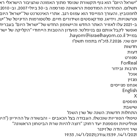
"ישראל היום" הוא גוף תקשורת שנוסד מתוך האמונה שהציבור הישראלי ראוי 
ת
ופרשנויות, וידיאו, פודקאסטים ושידורים חיים. פלטפורמות הדיגיטל של "ישרא
ב-2021 עלו לאוויר האתר החדש והיישומון החדש של "ישראל היום" בע
ואפשר לקבל אותם גם בניוזלטר. מועדון ההטבות הייחודי "הקליקה של ישרא
במייל hayom@israelhayom.co.il.
יום שני, 13.7.2026
כ"ח בתמוז תשפ"ו
חדשות
דעות
ספורט
ForReal
תרבות ובידור
אוכל
מגזין
אנחנו מגייסים
English
X
מוספים
שישבת
התחלות חדשות: השנה של שרן השכל
טיפולי הפוריות שנכשלו, העבודה בצל הכאבים - והבשורה על ההיריון ("הי
ופוליטיות ומסמנת יעד רחוק: "רוצה להיות שרת הביטחון הראשונה"
שיר זיו
יהודה שלזינגר
14/1/2021, 15:59
,עודכן
14/1/2021, 19:53