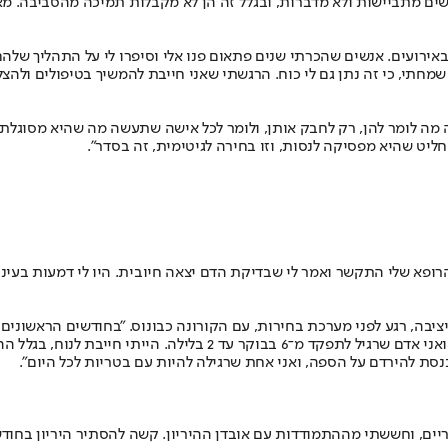
 נשים מתביישות ולא מדברות, ובגלל זה הן לא מקבלות תמיכה מהסביבה. 
ירועים. אנשים שהכרתי שנים פתאום פנו אלי וסיפרו לי על התהליך שלהם,
י, כי זה נתן גם לי כוח. הרגשתי שאני חייבת להמשיך בטיפולים ולהצליח 
בה מה לומר להן, רק לחבק אותן, ולומר לכל אישה שתעשה מה שהיא מסוגלת. 
יט שהיא מפסיקה לנסות, וזו בחירה לגיטימית, זה בסדר".
ית המשפט, כשהרופא שלי התקשר ואמר לי שבדיקת הדם יצאה חיובית. היו לי דמעות ב
ופה של כנסת הפכפכה ולא יציבה, רגע לפני מערכת בחירות, עם הקורונה כבונוס. "בחו
ידיים. הקפדתי מאוד על מרחק ועל חלונות פתוחים. הייתי מותשת ועייפה, וא
נסת להירדם על הספה, ואני אחת שרגילה להיות עם בטריות לכל היום".
וריים, וחששתי מההתמודדות עם אובדן ההיריון. קשה להסתיר היריון בחוד