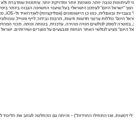
לעיתונות טובה יותר, מאוזנת יותר ומדויקת יותר. עיתונות שמדברת ולא צ
שלום. המהדורה המודפסת הראשונה פורסמה ב-30 ביולי 2007, וב-2010 הפך "ישראל היום" לעיתון הישראלי בעל שי
לחמנוביץ,
ל היום" כוללות ערוצי חדשות ודעות, תרבות ובידור, לייף סטייל, טכנולוגיה
ברית, במטרה לספק לגולשים חוויה מהירה, עדכנית, בטוחה ונוחה. תכני המה
ל היום" מציע לגולשי האתר הנחות ומבצעים על מוצרים ושירותים. ישראל 
ו לי דמעות, ואז התחילו החרדות") • והיתה גם ההחלטה לעזוב את הליכוד