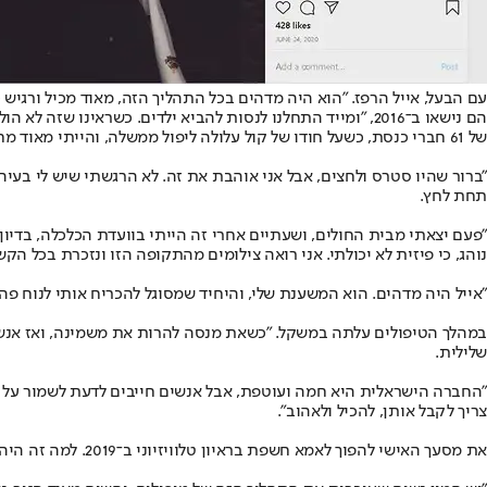
עם הבעל, אייל הרפז. "הוא היה מדהים בכל התהליך הזה, מאוד מכיל ורגיש כ
הם נישאו ב־2016, "ומייד התחלנו לנסות להביא ילדים. כשראינ
של 61 חברי כנסת, כשעל חודו של קול עלולה ליפול ממשלה, והייתי מאוד מחויבת. רציתי להספיק לתרום בכנסת כמה שאני יכולה, לנצל כל שנייה.
"ברור שהיו סטרס ולחצים, אבל אני אוהבת את זה. לא הרגשתי שיש לי בעיה 
תחת לחץ.
נוהג, כי פיזית לא יכולתי. אני רואה צילומים מהתקופה הזו ונזכרת בכל הק
"אייל היה מדהים. הוא המשענת שלי, והיחיד שמסוגל להכריח אותי לנוח פה 
במהלך הטיפולים עלתה במשקל. "כשאת מנסה להרות את משמינה, ואז אנשים ב
שלילית.
"החברה הישראלית היא חמה ועוטפת, אבל אנשים חייבים לדעת לשמור על המ
צריך לקבל אותן, להכיל ולאהוב".
את מסעך האישי להפוך לאמא חשפת בראיון טלוויזיוני ב־2019. למה זה היה חשוב לך?