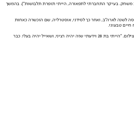
רת משחק. בעיקר התחברתי לתפאורה, הייתי תופרת תלבושות"). בהמשך
 הגבול. אחרי שחרורה טסה לשנה לארה"ב, ואחר כך לסידני, אוסטרליה, שם הוכשרה כאחות
חיים טבעוני.
את בעלה, אייל הרפז (39), איש אבטחת מידע וסייבר, הכירה עוד בתיכון. הקשר ביניהם חודש אחרי שובה לישראל, כשנפגשו ב־2014 במקרה בתערוכת צילום. "הייתי בת 28 וידעתי שזה יהיה רציני, ושאייל יהיה בעלי. כבר