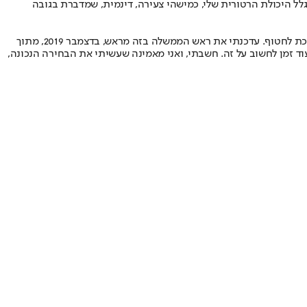
גלל היכולת הרטורית שלי, כמישהי צעירה, דינמית, שמדברת בגובה
היא מתארת כאחת הקשות והכואבות בחייה הפוליטיים. "לפני שנה תמכתי בגדעון בפריימריז בליכוד, וידעתי שאני הולכת לחטוף. עדכנתי את ראש הממשלה בזה מראש, בדצמבר 2019, מתוך
עוד זמן לחשוב על זה. חשבתי, ואני מאמינה שעשיתי את הבחירה הנכונה,