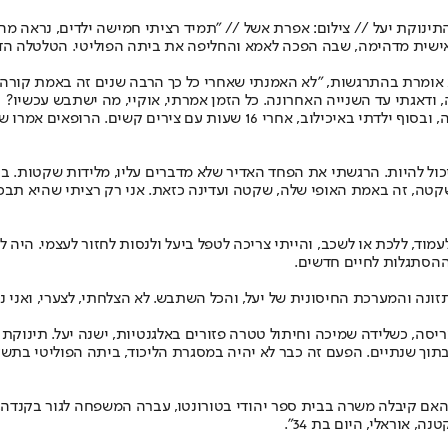
תינוקת יעל // צילום: אפרת אשל // "תמיד רציתי חמישה ילדים, נראה מ
שית מדהימה, שבה הפכה לאמא והחליפה את ביתה הפוליטי. הטלטלה הדר
יא אומרת בהתרגשות, "לא האמנתי שאחרי כל כך הרבה שנים זה באמת קורה. ה
, ודאגתי עד השנייה האחרונה. כל הזמן אמרתי, אוקיי, מה ישתבש עכשיו?
"בלידה, כל מה שהיה יכול להשתבש, השתבש. דמיינתי לידה טבעית עם דולה, ובסו
 יכול להיות. הרגשתי את הפחד האדיר שלא מדברים עליו, מלידות שקטות. בר
 שקטה, זה באמת האופי שלה, שקטה ועדינה כזאת. אני רק רציתי שהיא ת
כולתי לעמוד, ללכת או לשכב, והייתי צריכה לטפל ביעל ולנסות לחזור לעצמי. ה
הסתגלות לחיים חדשים.
 והמערכת החיסונית של יעל, והכל השתבש. לא הצלחתי, לצערי, ואני נעה 
של תינוקות. בתוך עריסה, כשלידה שמיכה וחיתול טטרה פזורים באלגנטיות, ישנה יעל
 בתוך שנתיים. הפעם זה כבר לא יהיה במסגרת הליכוד, ביתה הפוליטי בתש
, אוראלי, היום בת 34".