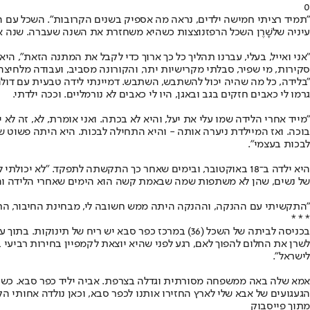
0
"תמיד רציתי חמישה ילדים, נראה מה אספיק בשנים הקרובות". השכל עם ה
עיניה של
שָׁרֶן השכל הרפז
נוצצות כשהיא משחזרת את השנה שעברה. שנה אי
"אני ואייל, בעלי, עברנו תהליך כל כך ארוך כדי לקבל את המתנה הזאת", ה
סקירות, מי שפיר, סבלתי מקרישיות יתר, והקורונה מסביב, ועבודה מלחיצה
גרמו לי כאבים חזקים בגב ובאגן, היו לי כאבים לא נורמליים. וככה ילדתי.
"מייד אחרי הלידה שמו עלי את יעל, והיא לא בכתה. ואני אומרת, לא, זה לא
בוכה. ואז המיילדת ניערה אותה - והיא התחילה לבכות. היא היתה פשוט
לבכות בעצמי".
היא ילדה ב־18 באוקטובר, ובימים שאחר כך התקשתה לתפקד. "לא י
של נשים, שהן לא משתפות שמה שבאמת קשה הוא הימים שאחרי הלידה וה
"התקשיתי עם ההנקה, וההנקה היתה ממש חשובה לי, מבחינת החיבור, התזונה
* * *
בכניסה לביתה של השכל (36) במרכז כפר סבא יש ריח 
לשרן את החלום להפוך לאם, רגע לפני שהיא יוצאת לקמפיין בחירות רביעי
לישראל".
הגעגועים של אבא שלי לארץ החזירו אותנו לכפר סבא, וכאן נולדה אחותי הקטנה
מתוך פייסבוק