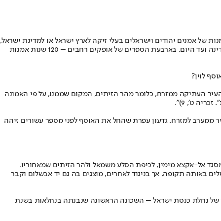
נות של אמנים יהודים וישראלים בעלי זיקה לארץ ישראל או למדינת ישראל,
לפיכך מצטמצם הייצוג של ירושלים באוסף לאמנות ארצישראלית של אמנים יהודים מן המחצית השנייה של המאה ה-19 ושל אמנים ישראלים מקום המדינה ועד היום. בארבעת הספרים של אופקים רחבים – 120 שנות אמנות
סף לוין?
העתיקה על רקע צחיח אופיינית יותר לאמנים האוריינטליסטיים הנוצרים מן המאה ה-19 שנהגו לצייר את העיר העתיקה ממזרח, כלומר מהר הזיתים, המקום שממנו, על פי האמונה
. זכריה ט’, 9)”.
עיר ממערב למזרח. גדעון עפרת שהחל את האוסף לפני מספר עשורים זיהה
סגד אל-אקצא מימין, לכיפת הסלע משמאל ולהר הזיתים שמאחוריו.
א דומה לייצוגים אחרים של ירושלים באותה תקופה, אך בניגוד לאחרים, מוצגים בה גם יד אבשלום וקבר
ידי של נחלת כנסת ישראל – השכונה הראשונה שנבנתה בנחלאות בשנת