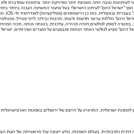
לעיתונות טובה יותר, מאוזנת יותר ומדויקת יותר. עיתונות שמדברת ולא צ
שלום. המהדורה המודפסת הראשונה פורסמה ב-30 ביולי 2007, וב-2010 הפך "ישראל היום" לעיתון הישראלי בעל שי
לחמנוביץ,
ל היום" כוללות ערוצי חדשות ודעות, תרבות ובידור, לייף סטייל, טכנולוגיה
ברית, במטרה לספק לגולשים חוויה מהירה, עדכנית, בטוחה ונוחה. תכני המה
ל היום" מציע לגולשי האתר הנחות ומבצעים על מוצרים ושירותים. ישראל 
ה דתית ותרבותית. בעולם האמנות, נודע ייצוגה עוד מראשיתה של העת הע