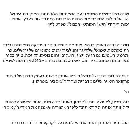
190. באותן שנים צומח דימוי אידיאליסטי משיחי חדש ושונה של ירושלים המתמזג עם השאיפות הלאומיות. האמן המייצג של
כלוא” של הגלות הניצבת מול החיים היהודים המתחדשים בארץ ישראל,
ת היהודי ‘הישן’ המותש והכבול”, מפרט לוין.
ירושלים עם הסממנים המוכרים שלה, אך החידוש שלו היה האופן בו הוא צייר את חומת העיר העתיקה כמאיימת ובלתי
 במתכוון. שמואל שלזינגר נהג לצייר נופים מקומיים של ירושלים, כך
פ”ט השפיעו גם הן על ייצוג ירושלים. נחום גוטמן, לדוגמה, צייר בסוף
שנות העשרים שני ציורי שמן של מגדל דוד. באחד, צבעו של המגדל חום, ובשני שחור. נקודת המבט הנמוכה בציור מעצימה את המגדל ומתייגת אותו כמבצר איתן ואטום. בציור נוסף שלו שכנראה צויר ב- 1950, אך דומה לשניים
מורבידית יותר של ירושלים, כפי שניתן לראות בעמק קדרון של הצייר
קרקואר היא ירושלים מדברית וצחיחה”,
מסביר עופר לוין
.
ת?
 מכאן, למעשה, ניתן להבחין בשינוי חד. אמנם, העיר המשיכה להוות
א והקולאז’ המתריס שיצר בשנת 1970 החלו להפשיט אותה מהקדושה שתמיד ליוותה אותה ולקרוא תיגר כלפי האופוריה שאפפה את המדינה”, אומר
19 סדרת תצלומים בקן התפר שבין ירושלים המערבית והמזרחית ואחר כך הניח את הצילומים על הקרקע וירה בהם ברובים.