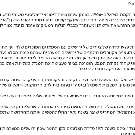
ני?
“אנחנו מדברים על תקופה מתחילת הקונגרס הציוני הראשון בשנת 1897 ועד הקמת בצלאל ב-6
גדתית שלעברה צופה יהודי זקן המוקף קוצים. זוהי דמות היהודי הישן ו”ה
’ החורש את אדמתו ומשוחרר מכבלי הגלות המעיקים עומד בניגוד גמור לדמו
“השינוי חל עם המודרניסטים התל-אביביים, כמו ראובן רובין, שצייר בסביבות 1928 סדרה של ציורים של 
מתו, צייר אקוורלים חילוניים של ירושלים המערבית שבהם כיפת הסלע נעדרת
 ככל הנראה את ימין משה אך משווה לה מראה הדומה לכפר אירופי. פרעות תר
ד שהעיר העתיקה חסומה למבט”.
ישראל. הם הושפעו מאירועי התקופה ובעקבותיהם העניקו פרשנות קודרת ו
טת מימין, המצבות משמאל וביניהן גבעות בית לחם הרחוקות. ירושלים של 
אם המלחמה היוותה גורם משפיע גם על ייצוג ירושלים באמנות הישראלי
ם לבוא הגאולה. התחושות המשתקפות מהאמנות הישראלית הן של אופוריה.
השראה ליצירות בעלות זיקה רוחנית ודתית, אך אמנים אחרים כמו רפי לבי
“מכאן החלה לצוץ אמנות שתוקפת אותה. ג’רי מרקס, למשל, שהיה אמן אוונגרדי, צילם בשנת 75
א מפרט.