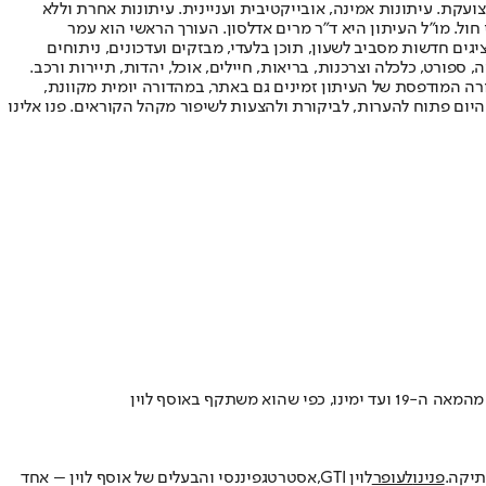
ועקת. עיתונות אמינה, אובייקטיבית ועניינית. עיתונות אחרת וללא
עור החשיפה הגבוה ביותר בימי חול. מו"ל העיתון היא ד"ר מרים אדלסון. העורך הראשי הוא עמר
 והעורך המייסד הוא עמוס רגב. אתרי האינטרנט של "ישראל היום" בעברית ובאנגלית, כמו כן היישומונים (אפליקציות) לאנדרואיד ול-iOS, מציגים חדשות מסביב לשעון, תוכן בלעדי, מבזקים ועדכונים, ניתוחים
, ספורט, כלכלה וצרכנות, בריאות, חיילים, אוכל, יהדות, תיירות ורכב.
דורה המודפסת של העיתון זמינים גם באתר, במהדורה יומית מקוונת,
היום פתוח להערות, לביקורת ולהצעות לשיפור מקהל הקוראים. פנו אלינו
תיקה.
פנינו
לעופר
לוין GTI
,
אסטרטג
פיננסי והבעלים של אוסף לוין – אחד