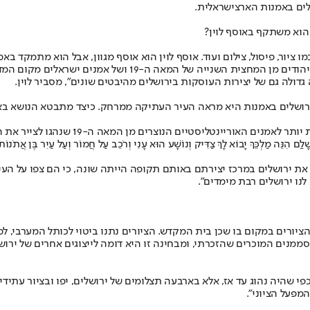
לים באמנות הארצישראלית.
הוא משתקף באוסף לוין?
יור, פיסול, צילום ועוד. אוסף לוין הוא אוסף מגוון, אבל הוא מתמקד באמ
ולה גם של יצירות העוסקות בירושלים מהיבטים שונים”, מסביר לוין.
ירושלים באמנות היא מראה העיר העתיקה ממרחק. כיצד מתבטא הנושא באו
“התמונה האייקונית הזו שהזכרת של העיר 
ה מַלְכֵּךְ יָבוֹא לָךְ צַדִּיק וְנוֹשָׁע הוּא עָנִי וְרֹכֵב עַל חֲמוֹר וְעַל עַיִר בֶּן אֲתֹנוֹת”
ו את ירושלים במרכז יצירתם באותם תקופה הייתה שונה, כי הם צפו על ה
נו ירושלים רבת מימדים”.
רים במקום בו שכן בית המקדש. הציורים נתנו ביטוי לכותל המערבי, למ
ין מצויה, למשל, כרזה שיצאה בדפוס סולומון שנוסד ב- 1862 עם הסממנים המוכרים שהזכרתי, ומבחינה זו הי
פי שהיה נהוג עד אז, אלא בארבעה תצלומים של ירושלים, יפו ובציור עת