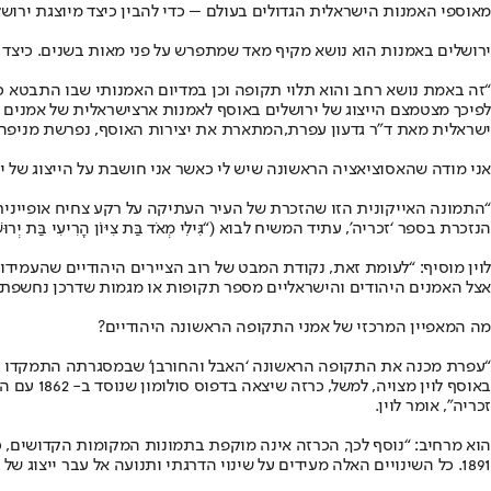
מאוספי האמנות הישראלית הגדולים בעולם – כדי להבין כיצד מיוצגת ירוש
ירושלים באמנות הוא נושא מקיף מאד שמתפרש על פני מאות בשנים. כיצד 
“זה באמת נושא רחב והוא תלוי תקופה וכן במדיום האמנותי שבו התבטא כמו צ
ישראלית מאת ד”ר גדעון עפרת
,
המתארת את יצירות האוסף, נפרשת מניפה גד
אני מודה שהאסוציאציה הראשונה שיש לי כאשר אני חושבת על הייצוג של 
הנזכרת בספר ‘זכריה’, עתיד המשיח לבוא (“גִּילִי מְאֹד בַּת צִיּוֹן הָרִיעִי בַּת יְרוּשָׁלַ‍ִם הִנֵּ
לוין מוסיף: “לעומת זאת, נקודת המבט של רוב הציירים היהודיים שהעמיד
אצל האמנים היהודים והישראליים מספר תקופות או מגמות שדרכן נחשפת ל
מה המאפיין המרכזי של אמני התקופה הראשונה היהודיים?
“עפרת מכנה את התקופה הראשונה ‘האבל והחורבן’ שבמסגרתה התמקדו הציו
באוסף לו
זכריה”, אומר לוין.
הוא מרחיב: “נוסף לכך, הכרזה אינה מוקפת בתמונות המקומות הקדושים, כ
1891. כל השינויים האלה מעידים על שינוי הדרגתי ותנועה אל עבר ייצוג של המפעל הציוני”.