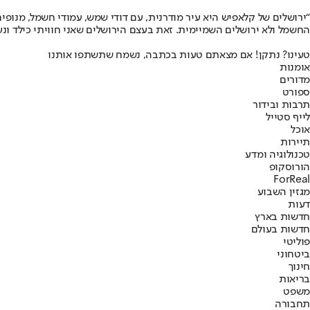
“ירושלים של קלאפיש היא עיר מודרנית, עם דודי שמש, עמודי חשמל, מנופ
החשמל ולא ירושלים השמיימית. זאת בעצם הירושלים שאני חוויתי כילד ונע
טעינו? נתקן! אם מצאתם טעות בכתבה, נשמח שתשתפו אותנו
אומנות
מדורים
ספורט
תרבות ובידור
לייף סטייל
אוכל
תיירות
טכנולוגיה ומדע
הורוסקופ
ForReal
מגזין השבוע
דעות
חדשות בארץ
חדשות בעולם
פוליטי
ביטחוני
חינוך
בריאות
משפט
תחבורה