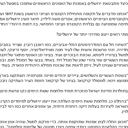
כיצד מתבטאת ירושלים באמנות של האמנים הראשונים שתמכו במפעל הציו
הקונגרסים הציוניים הראשונים, אפרים משה ליליין, תיאר מעין ירושלים א
תימה שמופיעה גם בגלוית הקונגרס הציוני החמישי, בה דמות היהודי ‘החדש
מתי רואים ייצוג מודרני יותר של ירושלים?
חדירה. זוהי פרשנות אישית שלו לעיר חפה מאידיאליזציה. יוסף זריצקי, לעו
למשל בציוריו ליפתא, שכונת הבוכרים ועוד. בציור מן האוסף מתאר שלזינגר
האחרים שצוינו לעיל, ניתן לראות את שכונת ממילא היהודית מוארת, בעו
“בשנות העשרים והשלושים, ציירים יהודים מוינה ומגרמניה השתקעו בארץ 
ממוצא וינאי, לאופולד קרקואר. בציור של קרקואר חומת העיר העתיקה ניב
בתולדות מדינת ישראל מוזכרת תמיד מלחמת ששת הימים כקו פרשת מים. ה
“בהחלט כן. מלחמת ששת הימים העלתה את ייצוג ירושלים למימדים הקרובי
לוין.
חרירי הקליעים התמזגו בנתזי אדמה ויצרו תמונה של אלימות ומלחמה”, הו