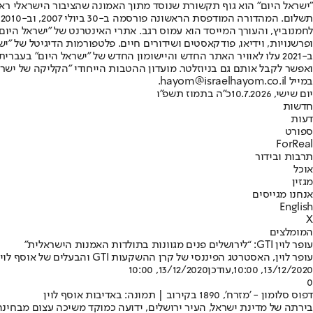
"ישראל היום" הוא גוף תקשורת שנוסד מתוך האמונה שהציבור הישראלי ראוי 
ת
ופרשנויות, וידיאו, פודקאסטים ושידורים חיים. פלטפורמות הדיגיטל של "ישרא
ב-2021 עלו לאוויר האתר החדש והיישומון החדש של "ישראל היום" בע
ואפשר לקבל אותם גם בניוזלטר. מועדון ההטבות הייחודי "הקליקה של ישרא
במייל hayom@israelhayom.co.il.
יום שישי, 10.7.2026
כ"ה בתמוז תשפ"ו
חדשות
דעות
ספורט
ForReal
תרבות ובידור
אוכל
מגזין
אנחנו מגייסים
English
X
המומלצים
עופר לוין GTI: “לירושלים פנים מגוונות בתולדות האמנות הישראלית”
עופר לוין, האסטרטג הפיננסי של קרן ההשקעות GTI והבעלים של אוסף לוין לאמנות ישראלית, התראיין על הייצוג של ירושלים באמנות הארצישראלית מהמאה ה-19 ועד ימינו, כפי שהוא משתקף באוסף לוין
13/12/2020, 10:00
,עודכן
13/12/2020, 10:00
0
דפוס סלומון - 'מזרח', 1890 בקירוב | תמונה: באדיבות אוסף לוין
בירתה של מדינת ישראל, העיר ירושלים, ידועה כמוקד משיכה עצום מבחינ