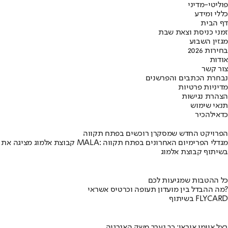
פוליטי-מדיני
כללי ומידע
דף הבית
זמני כניסת וצאת שבת
מגזין השבוע
בחירות 2026
אודות
צור קשר
נבחרת הכתבים והפרשנים
מדיניות פרטיות
הצהרת נגישות
תנאי שימוש
כדאי
להכיר
הפרויקט החדש שמסקרן רוכשים בפתח תקווה
קבוצת אלמוג מציגה את פרויקט MALA: מגדלי הפרימיום האחרונים בפתח תקווה
בשיתוף קבוצת אלמוג
כל ההטבות שמגיעות לכם
מה ההבדל בין מועדון תעופה וכרטיס אשראי?
בשיתוף FLYCARD
בצל איומי איראן: כך נערך משק האנרגיה