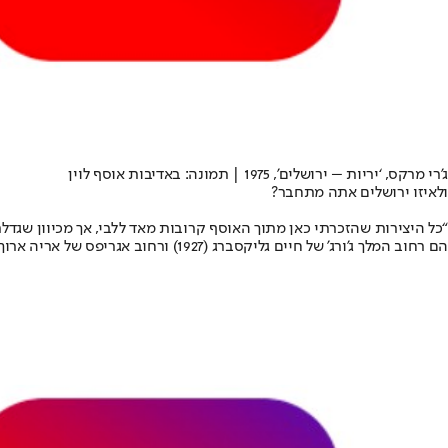
ג’רי מרקס, ‘יריות – ירושלים’, 1975 | תמונה: באדיבות אוסף לוין
ולאיזו ירושלים אתה מתחבר?
“כל היצירות שהזכרתי כאן מתוך האוסף קרובות מאד ללבי, אך מכיוון שגדלת
הם רחוב המלך ג’ורג’ של חיים גליקסברג (1927) ורחוב אגריפס של אריה ארוך (1964). אחד האהובים עלי במיוחד מתוך האוסף הוא הציור של ליליאן קלאפיש רחוב רד”ק (1994)”,