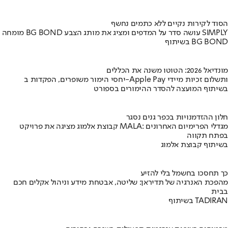
הסוד לקירות נקיים ללא כתמים נחשף
מומחה BG BOND עושה סדר על המדפים ומציג את מותג הצבע SIMPLY
בשיתוף BG BOND
מונדיאל 2026: הטוטו משנה את הכללים
יחסי הימור משופרים, הפקדות ב-Apple Pay ותשלום זכיות מיידי
בשיתוף המועצה להסדר ההימורים בספורט
חלון ההזדמנויות בכפר גנים נסגר
קבוצת אלמוג מציגה את פרויקט MALA: מגדלי הפרימיום האחרונים
בפתח תקווה
בשיתוף קבוצת אלמוג
כך תחסכו בחשמל בלי להזיע
מהפכת האנרגיה של תדיראן: שליטה, אבטחת מידע וניהול אקלים חכם
בבית
בשיתוף TADIRAN