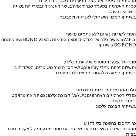
מבטיחים רציפות אנרגטית תפעולית בשגרה ובחירום
פסגת האנרגיה במעמד שגריר ארה"ב, שר האנרגיה ובכירי התעשייה
בישראל ובעולם
בשיתוף המכון הישראלי לאנרגיה ולסביבה
הסוד לקירות נקיים ללא כתמים נחשף
מומחה BG BOND עושה סדר על המדפים ומציג את מותג הצבע SIMPLY
בשיתוף BG BOND
מונדיאל 2026: הטוטו משנה את הכללים
יחסי הימור משופרים, הפקדות ב-Apple Pay ותשלום זכיות מיידי
בשיתוף המועצה להסדר ההימורים בספורט
חלון ההזדמנויות בכפר גנים נסגר
קבוצת אלמוג מציגה את פרויקט MALA: מגדלי הפרימיום האחרונים
בפתח תקווה
בשיתוף קבוצת אלמוג
כך תחסכו בחשמל בלי להזיע
מהפכת האנרגיה של תדיראן: שליטה, אבטחת מידע וניהול אקלים חכם
בבית