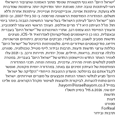
"ישראל היום" הוא גוף תקשורת שנוסד מתוך האמונה שהציבור הישראלי
ראוי לעיתונות טובה יותר, מאוזנת יותר ומדויקת יותר. עיתונות שמדברת
ולא צועקת. עיתונות אמינה, אובייקטיבית ועניינית. עיתונות אחרת וללא
תשלום. המהדורה המודפסת הראשונה פורסמה ב-30 ביולי 2007, וב-2010
הפך "ישראל היום" לעיתון הישראלי בעל שיעור החשיפה הגבוה ביותר בימי
חול. מו"ל העיתון היא ד"ר מרים אדלסון. העורך הראשי הוא עמר לחמנוביץ,
והעורך המייסד הוא עמוס רגב. אתרי האינטרנט של "ישראל היום" בעברית
ובאנגלית, כמו כן היישומונים (אפליקציות) לאנדרואיד ול-iOS, מציגים
חדשות מסביב לשעון, תוכן בלעדי, מבזקים ועדכונים, ניתוחים ופרשנויות,
וידיאו, פודקאסטים ושידורים חיים. פלטפורמות הדיגיטל של "ישראל היום"
כוללות ערוצי חדשות ודעות, תרבות ובידור, לייף סטייל, טכנולוגיה, ספורט,
כלכלה וצרכנות, בריאות, חיילים, אוכל, יהדות, תיירות ורכב. ב-2021 עלו
לאוויר האתר החדש והיישומון החדש של "ישראל היום" בעברית, במטרה
לספק לגולשים חוויה מהירה, עדכנית, בטוחה ונוחה. תכני המהדורה
המודפסת של העיתון זמינים גם באתר, במהדורה יומית מקוונת, ואפשר
לקבל אותם גם בניוזלטר. מועדון ההטבות הייחודי "הקליקה של ישראל
היום" מציע לגולשי האתר הנחות ומבצעים על מוצרים ושירותים. ישראל
היום פתוח להערות, לביקורת ולהצעות לשיפור מקהל הקוראים. פנו אלינו
במייל hayom@israelhayom.co.il.
יום שני, 15.6.2026
ל' בסיון תשפ"ו
חדשות
דעות
ספורט
ForReal
תרבות ובידור