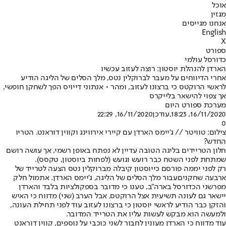
אוכל
מגזין
אנחנו מגייסים
English
X
ספורט
כדורסל עולמי
הארדן להנהלת יוסטון: רוצה לעזוב עכשיו
אחרי הדיווחים על מעבר לברוקלין נטס, מלך הסלים של הליגה הודיע
לראשי הרוקטס כי ברצונו לעזוב, ומהר • אנתוני דייויס הפך לשחקן חופשי,
אך צפוי להישאר בלייקרס
מערכת ספורט היום
16/11/2020, 18:23
,עודכן
16/11/2020, 22:29
0
צילום: טוויטר // ג'יימס הארדן עם קיירי אירווינג וקווין דוראנט. הטריו
החדש?
חלון הטריידים בליגה הטובה עדיין לא נפתח באופן רשמי, אך עושה רושם
שמתחת לפני השטח כבר רועש וגועש (לפחות ביוסטון, טקסס).
רק לפני יממה פורסם כי
יוסטון קיבלה מברוקלין נטס הצעה לטרייד של
ארבעה שחקנים
עבור מלך הסלים של הליגה, ג'יימס הארדן. אתמול חלק
מפרשני הכדורסל בארה"ב, טענו כי מדובר בספקולציות בלבד והארדן
יישאר גם לעונה תשיעית אצל הרוקטס, אבל הערב (שני) מדווח כי האיש
והזקן כבר הודיע לראשי יוסטון כי ברצונו לעזוב עוד לפני תחילת העונה,
ולמעשה הוא מבקש לעשות עליו את הטרייד המדובר.
עוד מדווח כי הארדן מעונין לחבור לשני כוכבי על נוספים, קווין דוראנט