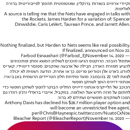
וקיירי ארווינג בשורות ברוקלין, שאוטומטית תהפוך לפייבוריטית ברורה
לאליפות.
A source is telling me that the Nets have engaged in talks with
the Rockets. James Harden for a variation of: Spencer
Dinwiddie, Caris LeVert, Taurean Prince, and Jarrett Allen.
Nothing finalized, but Harden to Nets seems like real possibility.
If finalized, announced on Nov 22.
November 14, 2020
— Farbod Esnaashari (@Farbod_E)
אתמול הובהר, הרוקטס הגיעו מוכנים לשולחן המשא ומתן ומתכוונים
להציע תמורת הארדן, חבילה של ארבעה שחקנים: ספנסר דינווידי, קאריס
לוורט, ג'ארט אלן וטוריאן פרינס. כך או אחרת, הודעה רשמית לא יכולה
לצאת לפני 22 בנובמבר, מועד פתיחת חלון הטריידים הרשמית באן.בי.איי.
אנתוני דייויס הופך לשחקן חופשי
הכוכב של הלייקרס אנתוני דייויס החליט הבוקר להפוך לשחקן חופשי כדי
לחתום על חוזה חדש אצל האלופה. במקביל, אייברי בראדלי ורג'ון רונדו גם
הפכו לשחקנים חופשיים ועתידם לא ברור.
Anthony Davis has declined his $28.7 million player option and
will become an unrestricted free agent,
per
@ChrisBHaynes
pic.twitter.com/Nuat0CxN06
November 16, 2020
— Bleacher Report (@BleacherReport)