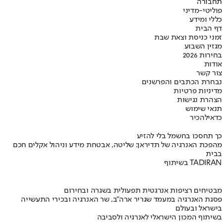
תחבורה
פוליטי-מדיני
כללי ומידע
דף הבית
זמני כניסת וצאת שבת
מגזין השבוע
בחירות 2026
אודות
צור קשר
נבחרת הכתבים והפרשנים
מדיניות פרטיות
הצהרת נגישות
תנאי שימוש
כדאי
להכיר
כך תחסכו בחשמל בלי להזיע
מהפכת האנרגיה של תדיראן: שליטה, אבטחת מידע וניהול אקלים חכם
בבית
בשיתוף TADIRAN
מבטיחים רציפות אנרגטית תפעולית בשגרה ובחירום
פסגת האנרגיה במעמד שגריר ארה"ב, שר האנרגיה ובכירי התעשייה
בישראל ובעולם
בשיתוף המכון הישראלי לאנרגיה ולסביבה