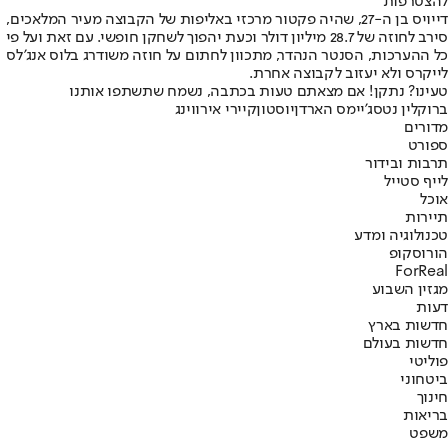
להצטרפות
דייויס בן ה-27, שהיה פקטור מרכזי באליפות של הקבוצה מעיר המלאכים,
סירב לחוזה של 28.7 מיליון דולר וכעת יהפוך לשחקן חופשי. עם זאת ועל פי
כל ההערכות, הסנטר הנהדר, מתכוון לחתום על חוזה משודרג בלוס אנג’לס
לייקרס ולא יעזוב לקבוצה אחרת.
טעינו? נתקן! אם מצאתם טעות בכתבה, נשמח שתשתפו אותנו
ברוקלין נטס
ג'יימס הארדן
יוסטון
קיירי אירווינג
מדורים
ספורט
תרבות ובידור
לייף סטייל
אוכל
תיירות
טכנולוגיה ומדע
הורוסקופ
ForReal
מגזין השבוע
דעות
חדשות בארץ
חדשות בעולם
פוליטי
ביטחוני
חינוך
בריאות
משפט