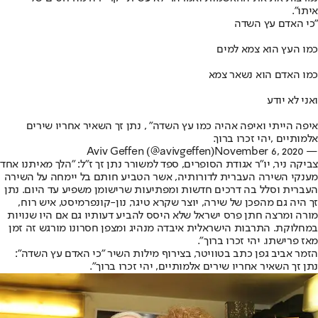
איתו".
״כי האדם עץ השדה
כמו העץ הוא צמא למים
כמו האדם הוא נשאר צמא
ואני לא יודע
איפה הייתי ואיפה אהיה כמו עץ השדה״ , נתן זך השאיר אחריו שירים
אלמותיים ,יהי זכרו ברוך.
November 6, 2020
— Aviv Geffen (@avivgeffen)
צביקה ניר, יו"ר אגודת הסופרים, ספד למשורר נתן זך ז"ל: "הלך מאיתנו אחד
מענקי השירה העברית לדורותיה, אשר הטביע חותם בל יימחה על השירה
העברית וסלל בה דרכים חדשות ומפתיעות שרישומן משפיע עד היום. נתן
זך היה גם מהפכן של שירה, יוצר שקרא טיגר, נון-קונפרמיסט, איש רוח,
מורה ומרצה חתן פרס ישראל שלא היסס להביע דעותיו גם אם היו שנויות
במחלוקת. התרבות הישראלית איבדה מנהיג ומצפן חסרונו מורגש זה זמן
מאז פרישתו. יהי זכרו ברוך".
הזמר אביב גפן כתב בטוויטר, בצירוף מילות השיר "כי האדם עץ השדה":
נתן זך השאיר אחריו שירים אלמותיים, יהי זכרו ברוך".