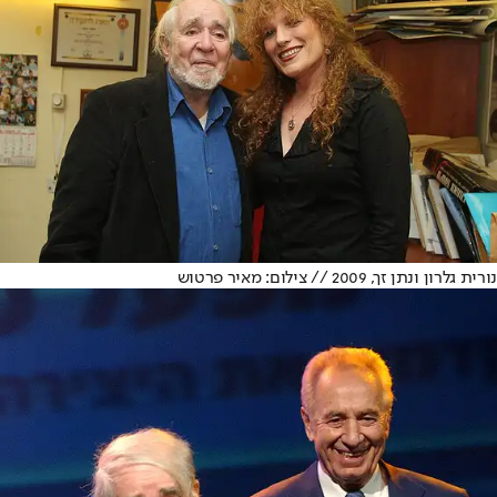
נורית גלרון ונתן זך, 2009 // צילום: מאיר פרטוש