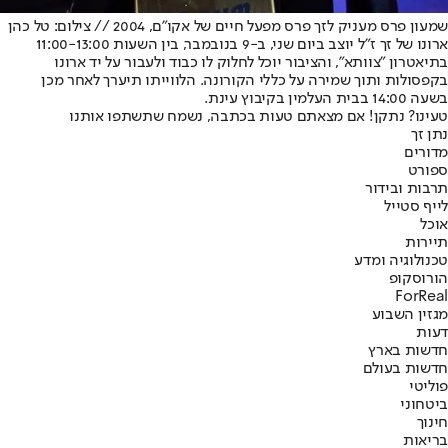
שמעון פרס מעניק לזך פרס מפעל חיים של אקו"ם, 2004 // צילום: טל כהן
ארונו של זך ז"ל יוצב ביום שני, ב-9 בנובמבר, בין השעות 11:00-13:00
בתיאטרון "צוותא", והציבור יוכל לחלוק לו כבוד ולעבור על יד ארונו
בקפסולות ותוך שמירה על כללי הקורונה. הלווייתו תיערך לאחר מכן
בשעה 14:00 בבית העלמין בקיבוץ עינת.
טעינו? נתקן! אם מצאתם טעות בכתבה, נשמח שתשתפו אותנו
נתן זך
מדורים
ספורט
תרבות ובידור
לייף סטייל
אוכל
תיירות
טכנולוגיה ומדע
הורוסקופ
ForReal
מגזין השבוע
דעות
חדשות בארץ
חדשות בעולם
פוליטי
ביטחוני
חינוך
בריאות