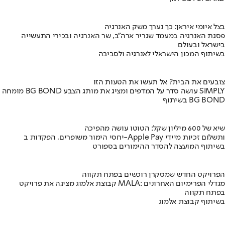
בצל איומי איראן: כך נערך משק האנרגיה
פסגת האנרגיה במעמד שגריר ארה"ב, שר האנרגיה ובכירי התעשייה
בישראל ובעולם
בשיתוף המכון הישראלי לאנרגיה ולסביבה
צובעים את הבית? אל תעשו את הטעות הזו
מומחה BG BOND עושה סדר על המדפים ומציג את מותג הצבע SIMPLY
בשיתוף BG BOND
שיא של 600 מיליון שקל: הטוטו עושה מהפיכה
יחסי הימור משופרים, הפקדות ב-Apple Pay ותשלום זכיות מיידי
בשיתוף המועצה להסדר ההימורים בספורט
הפרויקט החדש שמסקרן רוכשים בפתח תקווה
קבוצת אלמוג מציגה את פרויקט MALA: מגדלי הפרימיום האחרונים
בפתח תקווה
בשיתוף קבוצת אלמוג