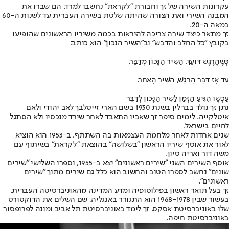
עקרונות השירה של זך וחבורת "לקראת" נחשבו למרד. הם שברו את
המבנה השירי ואת הצורה שהיתה שלטת בשירה העברית עד לשנות ה-60
במאה ה-20.
זך מתאר כיצד שירה צריכה להיראות בכמה משיריו הראשונים שהופיעו
בקובץ "כל החלב והדבש" וב"השיר הנכון" הוא כותב:
כְּשֶׁהָרֶגֶשׁ דּוֹעֵךְ, הַשִּׁיר הַנָּכוֹן מְדַבֵּר.
עַד אָז דִּבֵּר הָרֶגֶשׁ, הַשִּׁיר הָאַחֵר.
עַכְשָׁו הִגִּיעַ הַזְּמַן לַשִּׁיר הַנָּכוֹן לְדַבֵּר
נתן זך נולד בברלין בשנת 1930 בשם הארי זייטלבך לאב יהודי ולאם
איטלקייה. לימים סיפר זך שאביו התאבד לאחר שירד מנכסיו ולא הסתגל
לחיים בישראל.
שנים אחדות לאחר מלחמת העצמאות בה השתתף, ב-1953 הוא הוציא
לאור את אוסף שיריו הראשון "בשלושה" בהוצאת "לקראת" בשיתוף עם
משה דור ואריה סיון.
אוסף השירים השני "שירים ראשונים" יצא ב-1955, וספרו השלישי "שירים
שונים" נחשב לספרו הטוב והחשוב הוא כלל גם שירים מתוך "שירים
ראשונים".
זך בעל תואר ראשון בפילוסופיה ומדע המדינה מהאוניברסיטה העברית.
בעשור שבין 1968-1978 הוא התגורר באנגליה, שם השלים את הדוקטורט
שלו באוניברסיטת אסקס. זך לימד באוניברסיטת תל אביב ומונה לפרופסור
באוניברסיטת חיפה.