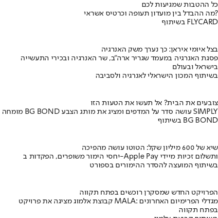
כל ההטבות שמגיעות לכם
מה ההבדל בין מועדון תעופה וכרטיס אשראי?
בשיתוף FLYCARD
בצל איומי איראן: כך נערך משק האנרגיה
פסגת האנרגיה במעמד שגריר ארה"ב, שר האנרגיה ובכירי התעשייה
בישראל ובעולם
בשיתוף המכון הישראלי לאנרגיה ולסביבה
צובעים את הבית? אל תעשו את הטעות הזו
מומחה BG BOND עושה סדר על המדפים ומציג את מותג הצבע SIMPLY
בשיתוף BG BOND
שיא של 600 מיליון שקל: הטוטו עושה מהפיכה
יחסי הימור משופרים, הפקדות ב-Apple Pay ותשלום זכיות מיידי
בשיתוף המועצה להסדר ההימורים בספורט
הפרויקט החדש שמסקרן רוכשים בפתח תקווה
קבוצת אלמוג מציגה את פרויקט MALA: מגדלי הפרימיום האחרונים
בפתח תקווה