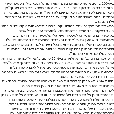
ב-2004 פרסם אוסף סיפורים בשם "קוף המחט" ובמקביל יצא ספר שיריו
"הזמיר כבר לא גר כאן יותר". ב-2013 ראה אור ספר שירה חדש של זך "מן
המקום שבו לא היינו אל המקום שבו לא נהיה". זך עסק גם בתרגום שירה
ומחזות, בהם "מעגל הגיר הקווקזי" של ברכט ו"קדיש ושירים אחרים" של
אלן גינסברג.
המשורר המעורך גם עסק בפוליטיקה. בבחירות לרשויות מקומיות ב-2013
הוצב במקום 59 הסמלי ברשימת מרצ למועצת עיריית תל אביב.
במאמריו בהם התייחס לסכסוך הישראלי פלסטיני עורר הדים רבים
ואמוציות. הוא טען למשל "אנחנו והערבים החמצנו את ההזדמנויות שלנו.
הם, בטיפשות שלהם ב-1948 - ואנו בכל השנים לאחר מכן. יש לי חשש כבד
שהמדינה הזו תפסיק להתקיים בעוד 50 שנה אם לא לפני זה, ובינתיים
תהיה מלחמה אחרי מלחמה".
הוא תמך בחרם על ההתנחלויות. ב-2014 פרםם ב"הארץ" מודעה להזדהות
עם דברי אבו מאזן לפיהם ישראל ביצעה רצח עם בעזה במהלך מבצע "צוק
איתן". ושנה אחר כך במודעה נוספת שפרסם, איחל לאבו מאזן הצלחה
בתביעה שהגישה הרשות הפלסטינית נגד ישראל על ביצוע בפשעי מלחמה
בבית הדין הפלילי הבינלאומי בהאג.
בשנת 2014 נישא נתן זך לבת זוגו בשנים האחרונות שרה אביטל. בחודשים
האחרונים הוא היה מאושפז בבית האבות משען ברמת אפעל.
לאחרונה התפרסם תחקיר אודות מצבו הבריאותי ואשפוזו בבית האבות.
בין היתר נטען על ידי חבריו של המשורר, כי זוגתו השתלטה על חייו של נתן
זך, כפתה עליו להינשא לה אחרי שחלה באלצהיימר, אישפזה אותו בחדר
צפוף בבית אבות, ושהיא מנסה להעביר לידיה את רכושו. שרה אביטל,
בעלת הברית של המשורר ובת זוגו ב-40 השנה האחרונות, הכחישה
נמרצות את את ההאשמות ואמרה: "לא עשיתי קריירה מהיחסים שלי