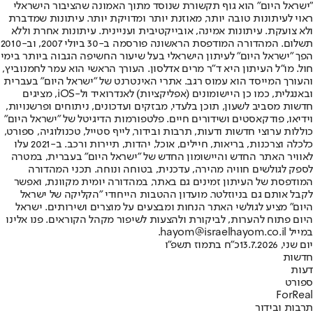
"ישראל היום" הוא גוף תקשורת שנוסד מתוך האמונה שהציבור הישראלי
ראוי לעיתונות טובה יותר, מאוזנת יותר ומדויקת יותר. עיתונות שמדברת
ולא צועקת. עיתונות אמינה, אובייקטיבית ועניינית. עיתונות אחרת וללא
תשלום. המהדורה המודפסת הראשונה פורסמה ב-30 ביולי 2007, וב-2010
הפך "ישראל היום" לעיתון הישראלי בעל שיעור החשיפה הגבוה ביותר בימי
חול. מו"ל העיתון היא ד"ר מרים אדלסון. העורך הראשי הוא עמר לחמנוביץ,
והעורך המייסד הוא עמוס רגב. אתרי האינטרנט של "ישראל היום" בעברית
ובאנגלית, כמו כן היישומונים (אפליקציות) לאנדרואיד ול-iOS, מציגים
חדשות מסביב לשעון, תוכן בלעדי, מבזקים ועדכונים, ניתוחים ופרשנויות,
וידיאו, פודקאסטים ושידורים חיים. פלטפורמות הדיגיטל של "ישראל היום"
כוללות ערוצי חדשות ודעות, תרבות ובידור, לייף סטייל, טכנולוגיה, ספורט,
כלכלה וצרכנות, בריאות, חיילים, אוכל, יהדות, תיירות ורכב. ב-2021 עלו
לאוויר האתר החדש והיישומון החדש של "ישראל היום" בעברית, במטרה
לספק לגולשים חוויה מהירה, עדכנית, בטוחה ונוחה. תכני המהדורה
המודפסת של העיתון זמינים גם באתר, במהדורה יומית מקוונת, ואפשר
לקבל אותם גם בניוזלטר. מועדון ההטבות הייחודי "הקליקה של ישראל
היום" מציע לגולשי האתר הנחות ומבצעים על מוצרים ושירותים. ישראל
היום פתוח להערות, לביקורת ולהצעות לשיפור מקהל הקוראים. פנו אלינו
במייל hayom@israelhayom.co.il.
יום שני, 13.7.2026
כ"ח בתמוז תשפ"ו
חדשות
דעות
ספורט
ForReal
תרבות ובידור