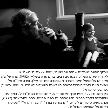
מתוך הספר "אומרים שהיה פה שמח", 1995 // צילום: משה שי
לאורך השנים הוא זכה בפרסם רבים, בהם פרס ביאליק (1982), פרס על ע"ש
עקביהו על מפעל חיים בשירה מאוניברסיטת בר אילן, ופרס אקו"ם על
מפעל חיים בזמר העברי ובפרס בינלאומי באיטליה לשירה. ב-1995, כאמור,
זכה בפרס ישראל.
בין השנים 1995-1998 ערך ופרסם זך 25 קונטרסים בשם "הנה", המציגים
משוררים לקהל הרחב. הוא פרסם גם ספרי פרוזה, בהם "מות אמי" (1997),
וכן שלושה סיפורים לילדים: "הדבורה דבורה", "הנשר הגדול " ו"הסיפור
הקטן על האנשים הגדולים".