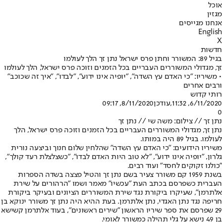
אוכל
מגזין
אנחנו מגייסים
English
X
חדשות
בגיל 89: המשורר וחתן פרס ישראל נתן זך הלך לעולמו
זך, מגדולי המשוררים העבריים בכל הזמנים וזוכה פרס ישראל, הלך לעולמו
• משיריו: "כי האדם עץ השדה", "יופיה אינו ידוע", "לבדו", "איך זה שכוכב"
ורבים אחרים
רותי קדוש
6/11/2020, 11:32
,עודכן
8/11/2020, 09:17
0
נתן זך // צילום: משה שי // נתן זך
נתן זך, מגדולי המשוררים העבריים בכל הזמנים וזוכה פרס ישראל, הלך
לעולמו. בגיל 89 היה במותו.
משיריו הידועים: "כי האדם עץ השדה" שהלחין שלום חנוך וביצעה נורית
גלרון, "יופיה אינו ידוע", "לא טוב היות האדם לבדו", "כשצלצלת רעד קולך",
"כולנו זקוקים לחסד" ועוד רבים.
בשנת 1959 קם משורר צעיר בשם נתן זך והטיל פצצה בשדה הספרות
העברית כשפרסם בכתב העת "עכשיו" מאמר ושמו "הרהורים על שירת
אלתרמן", שעיקרו ביקורת נגד שירת המשוררים הציונים ובעיקר ביקורת
חריפה נגד נתן האגדי, נתן אלתרמן. בעת ההיא היה נתן זך משורר ינוקא בן
29 שפרסם את ספר שיריו הראשון "שירים ראשונים", בעוד אלתרמן קשישא
בן 49 נישא על גלי תהילה כמשורר לאומי.