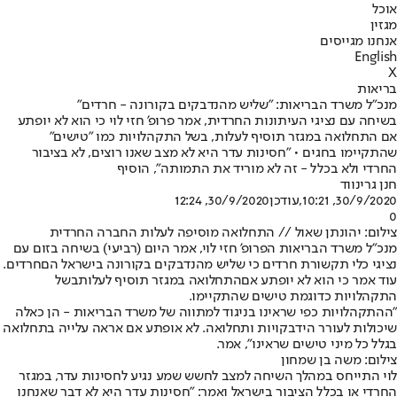
אוכל
מגזין
אנחנו מגייסים
English
X
בריאות
מנכ"ל משרד הבריאות: "שליש מהנדבקים בקורונה - חרדים"
בשיחה עם נציגי העיתונות החרדית, אמר פרופ' חזי לוי כי הוא לא יופתע
אם התחלואה במגזר תוסיף לעלות, בשל התקהלויות כמו "טישים"
שהתקיימו בחגים • "חסינות עדר היא לא מצב שאנו רוצים, לא בציבור
החרדי ולא בכלל - זה לא מוריד את התמותה", הוסיף
חנן גרינווד
30/9/2020, 10:21
,עודכן
30/9/2020, 12:24
0
צילום: יהונתן שאול // התחלואה מוסיפה לעלות החברה החרדית
מנכ"ל משרד הבריאות הפרופ' חזי לוי, אמר היום (רביעי) בשיחה בזום עם
נציגי כלי תקשורת חרדים כי שליש מהנדבקים בקורונה בישראל הם
חרדים
.
עוד אמר כי הוא לא יופתע אם
התחלואה במגזר תוסיף לעלות
בשל
התקהלויות כדוגמת טישים שהתקיימו.
"ההתקהלויות כפי שראינו בניגוד למתווה של משרד הבריאות - הן כאלה
שיכולות לעורר הידבקויות ותחלואה. לא אופתע אם אראה עלייה בתחלואה
בגלל כל מיני טישים שראינו", אמר.
צילום: משה בן שמחון
לוי התייחס במהלך השיחה למצב לחשש שמע נגיע לחסינות עדר, במגזר
החרדי או בכלל הציבור בישראל ואמר: "חסינות עדר היא לא דבר שאנחנו