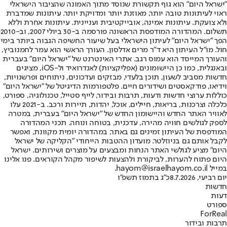
"ישראל היום" הוא גוף תקשורת שנוסד מתוך האמונה שהציבור הישראלי
ראוי לעיתונות טובה יותר, מאוזנת יותר ומדויקת יותר. עיתונות שמדברת
ולא צועקת. עיתונות אמינה, אובייקטיבית ועניינית. עיתונות אחרת וללא
תשלום. המהדורה המודפסת הראשונה פורסמה ב-30 ביולי 2007, וב-2010
הפך "ישראל היום" לעיתון הישראלי בעל שיעור החשיפה הגבוה ביותר בימי
חול. מו"ל העיתון היא ד"ר מרים אדלסון. העורך הראשי הוא עמר לחמנוביץ,
והעורך המייסד הוא עמוס רגב. אתרי האינטרנט של "ישראל היום" בעברית
ובאנגלית, כמו כן היישומונים (אפליקציות) לאנדרואיד ול-iOS, מציגים
חדשות מסביב לשעון, תוכן בלעדי, מבזקים ועדכונים, ניתוחים ופרשנויות,
וידיאו, פודקאסטים ושידורים חיים. פלטפורמות הדיגיטל של "ישראל היום"
כוללות ערוצי חדשות ודעות, תרבות ובידור, לייף סטייל, טכנולוגיה, ספורט,
כלכלה וצרכנות, בריאות, חיילים, אוכל, יהדות, תיירות ורכב. ב-2021 עלו
לאוויר האתר החדש והיישומון החדש של "ישראל היום" בעברית, במטרה
לספק לגולשים חוויה מהירה, עדכנית, בטוחה ונוחה. תכני המהדורה
המודפסת של העיתון זמינים גם באתר, במהדורה יומית מקוונת, ואפשר
לקבל אותם גם בניוזלטר. מועדון ההטבות הייחודי "הקליקה של ישראל
היום" מציע לגולשי האתר הנחות ומבצעים על מוצרים ושירותים. ישראל
היום פתוח להערות, לביקורת ולהצעות לשיפור מקהל הקוראים. פנו אלינו
במייל hayom@israelhayom.co.il.
יום רביעי, 8.7.2026
כ"ג בתמוז תשפ"ו
חדשות
דעות
ספורט
ForReal
תרבות ובידור