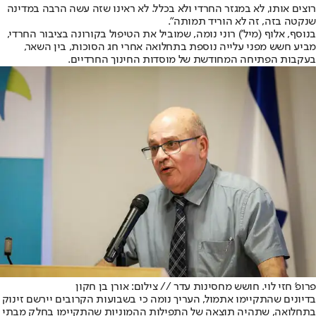
רוצים אותו, לא במגזר החרדי ולא בכלל. לא ראינו שזה עשה הרבה במדינה
שנקטה בזה, זה לא הוריד תמותה".
בנוסף, אלוף (מיל') רוני נומה, שמוביל את הטיפול ב
קורונה בציבור החרדי
,
מביע חשש מפני עלייה נוספת בתחלואה אחרי חג הסוכות, בין השאר,
בעקבות הפתיחה המחודשת של מוסדות החינוך החרדיים.
פרופ' חזי לוי. חושש מחסינות עדר // צילום: אורן בן חקון
בדיונים שהתקיימו אתמול, העריך נומה כי בשבועות הקרובים יירשם זינוק
בתחלואה, שתהיה תוצאה של התפילות ההמוניות שהתקיימו בחלק מבתי