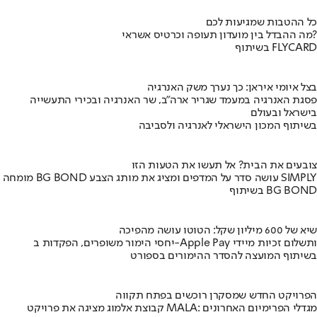
כל ההטבות שמגיעות לכם
מה ההבדל בין מועדון תעופה וכרטיס אשראי?
בשיתוף FLYCARD
בצל איומי איראן: כך נערך משק האנרגיה
פסגת האנרגיה במעמד שגריר ארה"ב, שר האנרגיה ובכירי התעשייה
בישראל ובעולם
בשיתוף המכון הישראלי לאנרגיה ולסביבה
צובעים את הבית? אל תעשו את הטעות הזו
מומחה BG BOND עושה סדר על המדפים ומציג את מותג הצבע SIMPLY
בשיתוף BG BOND
שיא של 600 מיליון שקל: הטוטו עושה מהפיכה
יחסי הימור משופרים, הפקדות ב-Apple Pay ותשלום זכיות מיידי
בשיתוף המועצה להסדר ההימורים בספורט
הפרויקט החדש שמסקרן רוכשים בפתח תקווה
קבוצת אלמוג מציגה את פרויקט MALA: מגדלי הפרימיום האחרונים