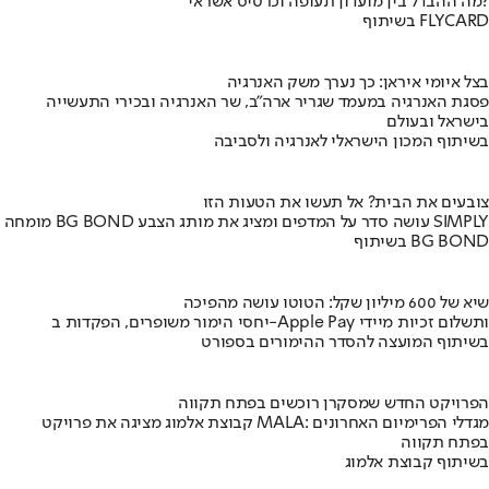
מה ההבדל בין מועדון תעופה וכרטיס אשראי?
בשיתוף FLYCARD
בצל איומי איראן: כך נערך משק האנרגיה
פסגת האנרגיה במעמד שגריר ארה"ב, שר האנרגיה ובכירי התעשייה
בישראל ובעולם
בשיתוף המכון הישראלי לאנרגיה ולסביבה
צובעים את הבית? אל תעשו את הטעות הזו
מומחה BG BOND עושה סדר על המדפים ומציג את מותג הצבע SIMPLY
בשיתוף BG BOND
שיא של 600 מיליון שקל: הטוטו עושה מהפיכה
יחסי הימור משופרים, הפקדות ב-Apple Pay ותשלום זכיות מיידי
בשיתוף המועצה להסדר ההימורים בספורט
הפרויקט החדש שמסקרן רוכשים בפתח תקווה
קבוצת אלמוג מציגה את פרויקט MALA: מגדלי הפרימיום האחרונים
בפתח תקווה
בשיתוף קבוצת אלמוג