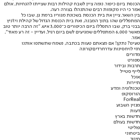
הכנסת ביום כיפור. נומה ציין לשבח קהילות רבות שצייתו להנחיות, אולם
אמר כי היו מקומות רבים שהתנהלו בצורה רעה.
בין השאר, ציין את בית הכנסת בשכונת מגוריו ברמת גן, שבו כל
המתפללים שהו בתוך המבנה, ואת בית הכנסת הגדול של קהילת ויז'ניץ
בבני ברק, שבו התפללו ביום הכיפורים כ־3,000 איש. "זה הרבה יותר טוב
מאשר 6,000 המתפללים שמגיעים לשם ביום רגיל, ועדיין - זה רע מאוד",
אמר.
טעינו? נתקן! אם מצאתם טעות בכתבה, נשמח שתשתפו אותנו
חזי לוי
חסינות עדר
חרדים
קורונה
מדורים
ספורט
תרבות ובידור
לייף סטייל
אוכל
תיירות
טכנולוגיה ומדע
הורוסקופ
ForReal
מגזין השבוע
דעות
חדשות בארץ
חדשות בעולם
פוליטי
ביטחוני
חינוך