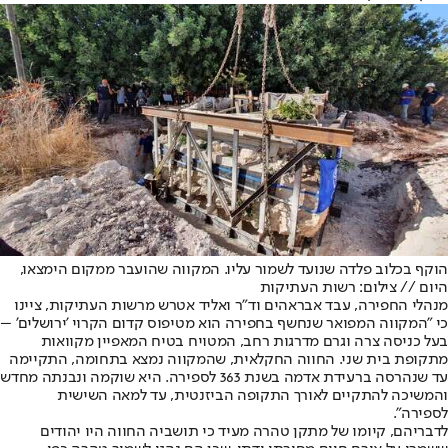
הוקף בכלוב פלדה שנועד לשמור עליו. המקווה שהועבר ממקום הימצאו,
היום // צילום: רשות העתיקות
מנהלי החפירה, עבד אבראהים וד"ר ואליד אטרש מרשות העתיקות, ציינו
כי "המקווה המפואר שנחשף בחפירה הוא מטיפוס קדום הקרוי 'ירושלים' –
בעל כניסה צרה וגרם מדרגות רחב, המטויח בטיח המאפיין מקוואות
מתקופת בית שני. החווה החקלאית, שהמקווה נמצא בתחומה, התקיימה
עד שנהרסה ברעידת אדמה בשנת 363 לספירה. היא שוקמה ונבנתה מחדש
והמשיכה להתקיים לאורך התקופה הביזנטית, עד למאה השישית
לספירה".
לדבריהם, קיומו של מתקן טהרה מעיד כי תושביה החווה היו יהודים