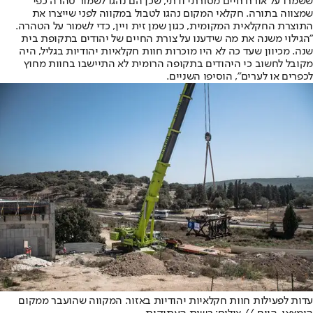
ששמרו על אורח חיים מסורתי ודתי, שכן הם נהגו לשמור טהרה כפי
שמצווה בתורה. חקלאי המקום נהגו לטבול במקווה לפני שייצרו את
התוצרת החקלאית המקומית, כגון שמן זית ויין, כדי לשמור על הטהרה.
"הגילוי משנה את מה שידענו על צורת החיים של יהודים בתקופת בית
שנה. מכיוון שעד כה לא היו מוכרות חוות חקלאיות יהודיות בגליל, היה
מקובל לחשוב כי היהודים בתקופה הרומית לא התיישבו בחוות מחוץ
לכפרים או לערים", הוסיפו השניים.
עדות לפעילות חוות חקלאיות יהודיות באזור. המקווה שהועבר ממקום