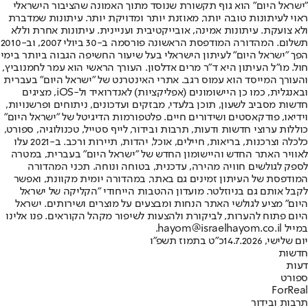
"ישראל היום" הוא גוף תקשורת שנוסד מתוך האמונה שהציבור הישראלי
ראוי לעיתונות טובה יותר, מאוזנת יותר ומדויקת יותר. עיתונות שמדברת
ולא צועקת. עיתונות אמינה, אובייקטיבית ועניינית. עיתונות אחרת וללא
תשלום. המהדורה המודפסת הראשונה פורסמה ב-30 ביולי 2007, וב-2010
הפך "ישראל היום" לעיתון הישראלי בעל שיעור החשיפה הגבוה ביותר בימי
חול. מו"ל העיתון היא ד"ר מרים אדלסון. העורך הראשי הוא עמר לחמנוביץ,
והעורך המייסד הוא עמוס רגב. אתרי האינטרנט של "ישראל היום" בעברית
ובאנגלית, כמו כן היישומונים (אפליקציות) לאנדרואיד ול-iOS, מציגים
חדשות מסביב לשעון, תוכן בלעדי, מבזקים ועדכונים, ניתוחים ופרשנויות,
וידיאו, פודקאסטים ושידורים חיים. פלטפורמות הדיגיטל של "ישראל היום"
כוללות ערוצי חדשות ודעות, תרבות ובידור, לייף סטייל, טכנולוגיה, ספורט,
כלכלה וצרכנות, בריאות, חיילים, אוכל, יהדות, תיירות ורכב. ב-2021 עלו
לאוויר האתר החדש והיישומון החדש של "ישראל היום" בעברית, במטרה
לספק לגולשים חוויה מהירה, עדכנית, בטוחה ונוחה. תכני המהדורה
המודפסת של העיתון זמינים גם באתר, במהדורה יומית מקוונת, ואפשר
לקבל אותם גם בניוזלטר. מועדון ההטבות הייחודי "הקליקה של ישראל
היום" מציע לגולשי האתר הנחות ומבצעים על מוצרים ושירותים. ישראל
היום פתוח להערות, לביקורת ולהצעות לשיפור מקהל הקוראים. פנו אלינו
במייל hayom@israelhayom.co.il.
יום שלישי, 14.7.2026
כ"ט בתמוז תשפ"ו
חדשות
דעות
ספורט
ForReal
תרבות ובידור