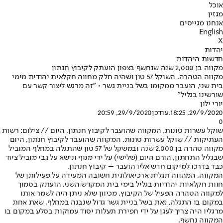
אוכל
מגזין
אנחנו מגייסים
English
X
יהדות
חדשות היהדות
מקווה בן 2,000 שנה שנחשף בצפון הועתק לקיבוץ חנתון
מקווה הטהרה, השוקל 57 טון ושהיה חלק מחווה חקלאית יהודית מימי
בית שני, הועבר ממקומו בשל בניית גשר • "זה מרגש ליצור קשר עם
שורשינו בגליל"
יורי ילון
29/9/2020, 18:25
,עודכן
29/9/2020, 20:59
0
שוקל עשרות טונות. המקווה שהועבר לקיבוץ חנתון, היום // צילום: רשות
העתיקות // שוקל עשרות טונות. המקווה שהועבר לקיבוץ חנתון, היום
מקווה טהרה בן 2,000 שנה ובמשקל של 57 טון שהתגלה במחלף המוביל
שבגליל התחתון, הורם היום (שלישי) על ידי מנוף ונישא על גבי מוביל ציוד
כבד בדרכו למיקום חדש אליו הועבר – קיבוץ חנתון.
המקווה, המהווה תגלית ארכיאולוגית חשובה המעידה על פעילותן של
חוות חקלאיות יהודיות בגליל בימי בית המקדש השני, הועתק בסמוך
למקווה הטהרה הפעיל של הקיבוץ, מכיוון שלא ניתן היה לשמר אותו
במקום בו התגלה, זאת בשל בניית גשר גדול שנבנה במחלף, שאת אחת
מרגליו היה צריך לעגן על ידי חפירת תעלות יסוד עמוקות בסלע במקום בו
המקווה נחשף.