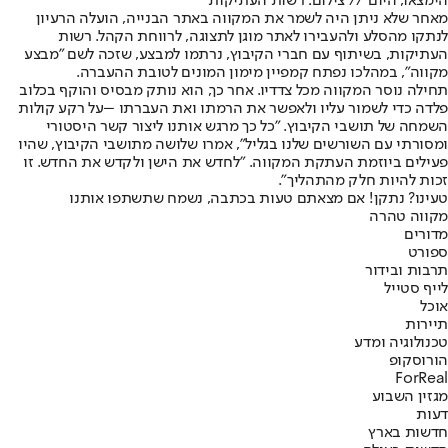
הימצאו, היום // צילום: רשות העתיקות
מאחר שלא ניתן היה לשמר את המקווה באתר הבנייה, הועלה הרעיון
לנתקו מהסלע ולהעבירו לאתר מוגן לתצוגה, לרווחת הקהל. רשות
העתיקות, בשיתוף עם חברי הקיבוץ, נרתמו למבצע, שזכה לשם "מבצע
מקווה", במהלכו נפתח קמפיין מימון המונים לטובת ההעברה.
תחילה נוסר המקווה מכל צדדיו. אחר כך, הוא נותק מבסיס והוקף בכלוב
פלדה כדי לשמור עליו ולאפשר את הרמתו ואת העברתו –על רקע קולות
השמחה של תושבי הקיבוץ. "כל כך מרגש אותנו ליצור קשר היסטורי
ומסורתי עם השורשים שלנו בגליל", אמרו שלושה מתושבי הקיבוץ, שהיו
פעילים ביוזמת העתקת המקווה. "לחדש את הישן ולקדש את החדש. זו
זכות להיות חלק מהתהליך".
טעינו? נתקן! אם מצאתם טעות בכתבה, נשמח שתשתפו אותנו
מקווה טהרה
מדורים
ספורט
תרבות ובידור
לייף סטייל
אוכל
תיירות
טכנולוגיה ומדע
הורוסקופ
ForReal
מגזין השבוע
דעות
חדשות בארץ