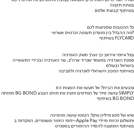
קבוצת אלמוג מציגה את פרויקט MALA: מגדלי הפרימיום האחרונים
בפתח תקווה
בשיתוף קבוצת אלמוג
כל ההטבות שמגיעות לכם
מה ההבדל בין מועדון תעופה וכרטיס אשראי?
בשיתוף FLYCARD
בצל איומי איראן: כך נערך משק האנרגיה
פסגת האנרגיה במעמד שגריר ארה"ב, שר האנרגיה ובכירי התעשייה
בישראל ובעולם
בשיתוף המכון הישראלי לאנרגיה ולסביבה
צובעים את הבית? אל תעשו את הטעות הזו
מומחה BG BOND עושה סדר על המדפים ומציג את מותג הצבע SIMPLY
בשיתוף BG BOND
שיא של 600 מיליון שקל: הטוטו עושה מהפיכה
יחסי הימור משופרים, הפקדות ב-Apple Pay ותשלום זכיות מיידי
בשיתוף המועצה להסדר ההימורים בספורט