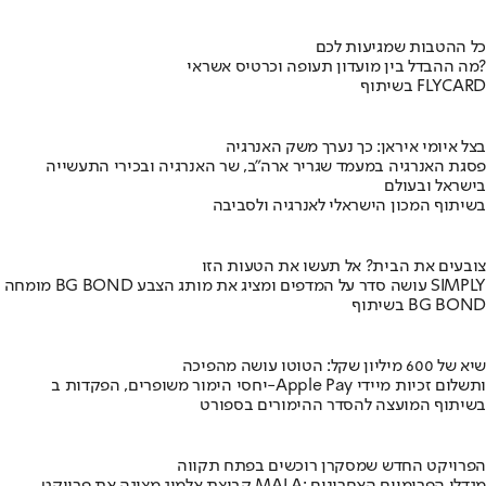
כל ההטבות שמגיעות לכם
מה ההבדל בין מועדון תעופה וכרטיס אשראי?
בשיתוף FLYCARD
בצל איומי איראן: כך נערך משק האנרגיה
פסגת האנרגיה במעמד שגריר ארה"ב, שר האנרגיה ובכירי התעשייה
בישראל ובעולם
בשיתוף המכון הישראלי לאנרגיה ולסביבה
צובעים את הבית? אל תעשו את הטעות הזו
מומחה BG BOND עושה סדר על המדפים ומציג את מותג הצבע SIMPLY
בשיתוף BG BOND
שיא של 600 מיליון שקל: הטוטו עושה מהפיכה
יחסי הימור משופרים, הפקדות ב-Apple Pay ותשלום זכיות מיידי
בשיתוף המועצה להסדר ההימורים בספורט
הפרויקט החדש שמסקרן רוכשים בפתח תקווה