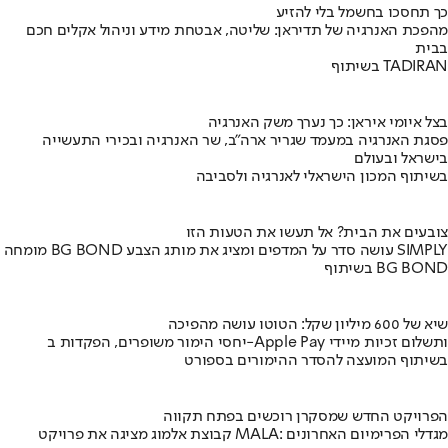
כך תחסכו בחשמל בלי להזיע
מהפכת האנרגיה של תדיראן: שליטה, אבטחת מידע וניהול אקלים חכם
בבית
בשיתוף TADIRAN
בצל איומי איראן: כך נערך משק האנרגיה
פסגת האנרגיה במעמד שגריר ארה"ב, שר האנרגיה ובכירי התעשייה
בישראל ובעולם
בשיתוף המכון הישראלי לאנרגיה ולסביבה
צובעים את הבית? אל תעשו את הטעות הזו
מומחה BG BOND עושה סדר על המדפים ומציג את מותג הצבע SIMPLY
בשיתוף BG BOND
שיא של 600 מיליון שקל: הטוטו עושה מהפיכה
יחסי הימור משופרים, הפקדות ב-Apple Pay ותשלום זכיות מיידי
בשיתוף המועצה להסדר ההימורים בספורט
הפרויקט החדש שמסקרן רוכשים בפתח תקווה
קבוצת אלמוג מציגה את פרויקט MALA: מגדלי הפרימיום האחרונים