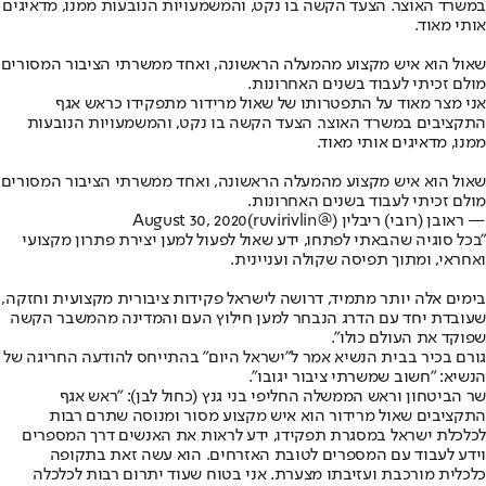
במשרד האוצר. הצעד הקשה בו נקט, והמשמעויות הנובעות ממנו, מדאיגים
אותי מאוד.
שאול הוא איש מקצוע מהמעלה הראשונה, ואחד ממשרתי הציבור המסורים
מולם זכיתי לעבוד בשנים האחרונות.
אני מצר מאוד על התפטרותו של שאול מרידור מתפקידו כראש אגף
התקציבים במשרד האוצר. הצעד הקשה בו נקט, והמשמעויות הנובעות
ממנו, מדאיגים אותי מאוד.
שאול הוא איש מקצוע מהמעלה הראשונה, ואחד ממשרתי הציבור המסורים
מולם זכיתי לעבוד בשנים האחרונות.
— ראובן (רובי) ריבלין (@ruvirivlin)
August 30, 2020
"בכל סוגיה שהבאתי לפתחו, ידע שאול לפעול למען יצירת פתרון מקצועי
ואחראי, ומתוך תפיסה שקולה ועניינית.
בימים אלה יותר מתמיד, דרושה לישראל פקידות ציבורית מקצועית וחזקה,
שעובדת יחד עם הדרג הנבחר למען חילוץ העם והמדינה מהמשבר הקשה
שפוקד את העולם כולו".
גורם בכיר בבית הנשיא אמר ל"ישראל היום" בהתייחס להודעה החריגה של
הנשיא: "חשוב שמשרתי ציבור יגובו".
שר הביטחון וראש הממשלה החליפי בני גנץ (כחול לבן): "ראש אגף
התקציבים שאול מרידור הוא איש מקצוע מסור ומנוסה שתרם רבות
לכלכלת ישראל במסגרת תפקידו, ידע לראות את האנשים דרך המספרים
וידע לעבוד עם המספרים לטובת האזרחים. הוא עשה זאת בתקופה
כלכלית מורכבת ועזיבתו מצערת. אני בטוח שעוד יתרום רבות לכלכלה