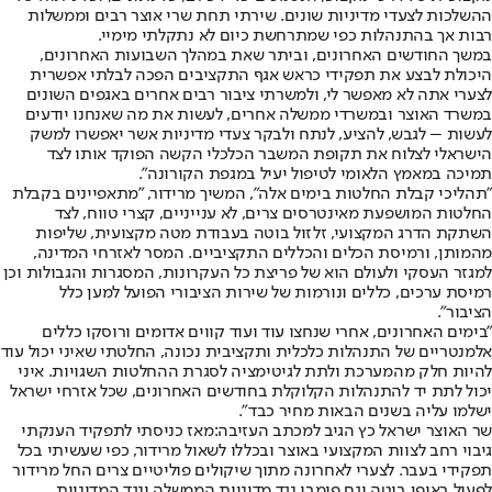
ההשלכות לצעדי מדיניות שונים. שירתי תחת שרי אוצר רבים וממשלות
רבות אך בהתנהלות כפי שמתרחשת כיום לא נתקלתי מימיי.
במשך החודשים האחרונים, וביתר שאת במהלך השבועות האחרונים,
היכולת לבצע את תפקידי כראש אגף התקציבים הפכה לבלתי אפשרית
לצערי אתה לא מאפשר לי, ולמשרתי ציבור רבים אחרים באגפים השונים
במשרד האוצר ובמשרדי ממשלה אחרים, לעשות את מה שאנחנו יודעים
לעשות – לגבש, להציע, לנתח ולבקר צעדי מדיניות אשר יאפשרו למשק
הישראלי לצלוח את תקופת המשבר הכלכלי הקשה הפוקד אותו לצד
תמיכה במאמץ הלאומי לטיפול יעיל במגפת הקורונה".
"תהליכי קבלת החלטות בימים אלה", המשיך מרידור, "מתאפיינים בקבלת
החלטות המושפעת מאינטרסים צרים, לא ענייניים, קצרי טווח, לצד
השתקת הדרג המקצועי, זלזול בוטה בעבודת מטה מקצועית, שליפות
מהמותן, ורמיסת הכלים והכללים התקציביים. המסר לאזרחי המדינה,
למגזר העסקי ולעולם הוא של פריצת כל העקרונות, המסגרות והגבולות וכן
רמיסת ערכים, כללים ונורמות של שירות הציבורי הפועל למען כלל
הציבור".
"בימים האחרונים, אחרי שנחצו עוד ועוד קווים אדומים ורוסקו כללים
אלמנטריים של התנהלות כלכלית ותקציבית נכונה, החלטתי שאיני יכול עוד
להיות חלק מהמערכת ולתת לגיטימציה לסגרת ההחלטות השגויות. איני
יכול לתת יד להתנהלות הקלוקלת בחודשים האחרונים, שכל אזרחי ישראל
ישלמו עליה בשנים הבאות מחיר כבד".
שר האוצר ישראל כץ הגיב למכתב העזיבה:
מאז כניסתי לתפקיד הענקתי
גיבוי רחב לצוות המקצועי באוצר ובכללו לשאול מרידור, כפי שעשיתי בכל
תפקידי בעבר. לצערי לאחרונה מתוך שיקולים פוליטיים צרים החל מרידור
לפעול באופן בוטה וגם פומבי נגד מדיניות הממשלה ונגד המדיניות