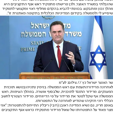
שהובלתי במשרד האוצר, ולכן פרישתו מתפקיד ראש אגף התקציבים היא
מהלך נכון ומתבקש. בכוונתי להביא בהקדם מחליף ראוי ומקצועי לתפקיד
שיסייע לי ולממשלה בקידום המדיניות הכלכלית בתקופה מאתגרת זו".
שר האוצר ישראל כץ // צילום: לע"מ
לאחרונה מרידור
התעמת עם ראש הממשלה בנימין נתניהו
בנושא תוכנית
המענקים. מרידור התנגד לתוכנית, שלבסוף אושרה. במהלך העימות, ראש
הממשלה אף שקל לפטר את מרידור על פי הדיווחים. מרידור הצטרף לחשב
הכללי רוני חזקיהו ש
הודיע לאחרונה על התפטרותו
.
באופן חריג, גם נשיא המדינה ראובן (רובי) ריבלין התייחס להתפטרות: "אני
מצר מאוד על התפטרותו של שאול מרידור מתפקידו כראש אגף התקציבים