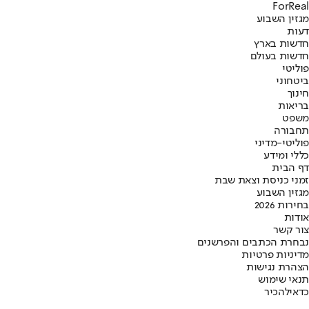
ForReal
מגזין השבוע
דעות
חדשות בארץ
חדשות בעולם
פוליטי
ביטחוני
חינוך
בריאות
משפט
תחבורה
פוליטי-מדיני
כללי ומידע
דף הבית
זמני כניסת וצאת שבת
מגזין השבוע
בחירות 2026
אודות
צור קשר
נבחרת הכתבים והפרשנים
מדיניות פרטיות
הצהרת נגישות
תנאי שימוש
כדאי
להכיר