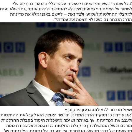
"בכל שנותיי בשירותי הציבורי פעלתי על פי כללים מאוד ברורים: עלי
לשמור על האמת המקצועית שלי, לא להתפשר ולהציג אותה, גם כשלא נעים
למקבלי ההחלטות לשמוע, ולצד זאת – ליישם באופן מלא את מדיניות
הדרג הנבחר, גם כשזו לא תאמה את עמדתי".
שאול מרידור // צילום: גדעון מרקוביץ
"אין עוררין כי תפקיד הדרג המדיני, ובו שר האוצר, הוא לקבל את ההחלטות
ולעצב את המדיניות, אך באותה נשימה מושכלות היסוד בקבלת ההחלטות
מורכבות של הממשלה הן כי קבלת החלטות כזו נסמכת על עבודת מטה
מקצועית של דרכי מקצוע, הנסמכים על ידע רב, על נתונים, ועל ניתוח של