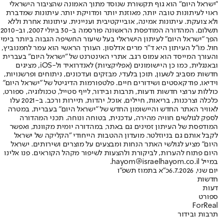
"ישראל היום" הוא גוף תקשורת שנוסד מתוך האמונה שהציבור הישראלי
ראוי לעיתונות טובה יותר, מאוזנת יותר ומדויקת יותר. עיתונות שמדברת
ולא צועקת. עיתונות אמינה, אובייקטיבית ועניינית. עיתונות אחרת וללא
תשלום. המהדורה המודפסת הראשונה פורסמה ב-30 ביולי 2007, וב-2010
הפך "ישראל היום" לעיתון הישראלי בעל שיעור החשיפה הגבוה ביותר בימי
חול. מו"ל העיתון היא ד"ר מרים אדלסון. העורך הראשי הוא עמר לחמנוביץ,
והעורך המייסד הוא עמוס רגב. אתרי האינטרנט של "ישראל היום" בעברית
ובאנגלית, כמו כן היישומונים (אפליקציות) לאנדרואיד ול-iOS, מציגים
חדשות מסביב לשעון, תוכן בלעדי, מבזקים ועדכונים, ניתוחים ופרשנויות,
וידיאו, פודקאסטים ושידורים חיים. פלטפורמות הדיגיטל של "ישראל היום"
כוללות ערוצי חדשות ודעות, תרבות ובידור, לייף סטייל, טכנולוגיה, ספורט,
כלכלה וצרכנות, בריאות, חיילים, אוכל, יהדות, תיירות ורכב. ב-2021 עלו
לאוויר האתר החדש והיישומון החדש של "ישראל היום" בעברית, במטרה
לספק לגולשים חוויה מהירה, עדכנית, בטוחה ונוחה. תכני המהדורה
המודפסת של העיתון זמינים גם באתר, במהדורה יומית מקוונת, ואפשר
לקבל אותם גם בניוזלטר. מועדון ההטבות הייחודי "הקליקה של ישראל
היום" מציע לגולשי האתר הנחות ומבצעים על מוצרים ושירותים. ישראל
היום פתוח להערות, לביקורת ולהצעות לשיפור מקהל הקוראים. פנו אלינו
במייל hayom@israelhayom.co.il.
יום שני, 6.7.2026
כ"א בתמוז תשפ"ו
חדשות
דעות
ספורט
ForReal
תרבות ובידור