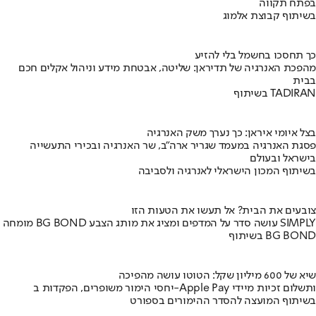
בפתח תקווה
בשיתוף קבוצת אלמוג
כך תחסכו בחשמל בלי להזיע
מהפכת האנרגיה של תדיראן: שליטה, אבטחת מידע וניהול אקלים חכם
בבית
בשיתוף TADIRAN
בצל איומי איראן: כך נערך משק האנרגיה
פסגת האנרגיה במעמד שגריר ארה"ב, שר האנרגיה ובכירי התעשייה
בישראל ובעולם
בשיתוף המכון הישראלי לאנרגיה ולסביבה
צובעים את הבית? אל תעשו את הטעות הזו
מומחה BG BOND עושה סדר על המדפים ומציג את מותג הצבע SIMPLY
בשיתוף BG BOND
שיא של 600 מיליון שקל: הטוטו עושה מהפיכה
יחסי הימור משופרים, הפקדות ב-Apple Pay ותשלום זכיות מיידי
בשיתוף המועצה להסדר ההימורים בספורט