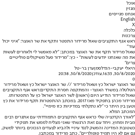
אוכל
מגזין
אנחנו מגייסים
English
X
כלכלה
צרכנות
ראש אגף התקציבים שאול מרידור התפטר ותקף את שר האוצר: "איני יכול
עוד"
שאול מרידור תקף את שר האוצר במכתב: "לא מאפשר לי ולאחרים לעשות
את מה שאנחנו יודעים לעשות" • כץ: "מרידור פעל משיקולים פוליטיים
צרים"
היאלי יעקבי-הנדלסמן
ערן בר-טל
30/8/2020, 16:33
,עודכן
30/8/2020, 20:38
0
שר האוצר ישראל כץ ושאול מרידור // שר האוצר ישראל כץ ושאול מרידור
הטלטלה ב
משרד האוצר
- והמתקפה חסרת התקדים:
ראש אגף התקציבים
שאול מרידור הודיע היום (ראשון) לשר האוצר ישראל כץ על התפטרותו.
מרידור מכהן בתפקיד מאז 2017. במכתב ההתפטרות תקף מרידור את כץ
וטען בין היתר כי "לא נתקלתי במדיניות כזו מימיי".
המכתב המלא
"לאורך הקדנציה שלי כראש אגף התקציבים התמודדתי עם אתגרים רבים
מבית ומחוץ, ויחד עם זאת הרגשתי שאני מצליח לממש את תפקידי
כשטובת המדינה והמשק לנגד עיניי ולהביא לצעדים הנכונים ביותר למשק,
גם אם לא היו תמיד פופולריים", כתב מרידור במכתבו.