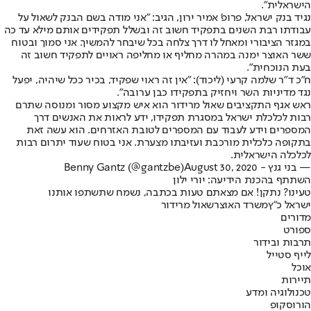
הישראלית".
נגיד בנק ישראל, פרופ' אמיר ירון, הגיב: ״אני מודה בשם הבנק לשאול על
עבודתו רבת השנים בתפקיד חשוב זה ובשלל תפקידים אותם מילא עד כה
במגזר הציבורי ומאחל לו דרך צלחה בכל שיבחר להמשיך. אני סמוך ובטוח
ששר האוצר ימנה במהרה מחליף או מחליפה ראויים לתפקיד חשוב זה
בעת הנוכחית".
ח"כ ד"ר שלמה קרעי (ליכוד): ״אין זה ראוי שפקיד, בכיר ככל שיהיה, יפעל
נגד מדיניות השר ויחזיק בתפקידו כבן ערובה".
ראש אגף התקציבים שאול מרידור הוא איש מקצוע מסור ומנוסה שתרם
רבות לכלכלת ישראל במסגרת תפקידו, ידע לראות את האנשים דרך
המספרים וידע לעבוד עם המספרים לטובת האזרחים. הוא עשה זאת
בתקופה כלכלית מורכבת ועזיבתו מצערת. אני בטוח שעוד יתרום רבות
לכלכלה הישראלית.
— בני גנץ - Benny Gantz (@gantzbe)
August 30, 2020
השתתף בהכנת הידיעה: יורי ילון
טעינו? נתקן! אם מצאתם טעות בכתבה, נשמח שתשתפו אותנו
ישראל כ"ץ
משרד האוצר
שאול מרידור
מדורים
ספורט
תרבות ובידור
לייף סטייל
אוכל
תיירות
טכנולוגיה ומדע
הורוסקופ