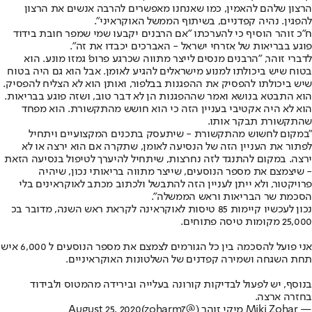
הרצון שלהם להאמין, כמו שאנחנו מאפשרים להרבה אנשים את הרצון
להפגין. נהיה קפדניים, בשיתוף הממשל האוקראיני".
ח"כ זוהר הוסיף כי להערכתו "אם הרבנים יקבעו שמי שמפר חובת בידוד
פוגע בבריאות של אזרחי ישראל - האברכים יכבדו את זה".
לדברי זוהר, "הרבנים מנסים לייצר מתווה שכרגע פרופ' גמזו מונע. הוא
בטוח שיש ביכולתו למנוע מישראלים להגיע לאומן. אבל הוא גם היה בטוח
שיש ביכולתו להפסיק את ההפגנות בבלפור, ואותן הוא לא הצליח להפסיק.
הוא התבטא בנושא ואמר שההפגנות הן לא דבר טוב, ושזה פוגע בבריאות.
הוא לא היה אקטיבי בעניין הזה כי הוא חושש מהתקשורת. הוא מפחד
שהתקשורת תבקר אותו.
"במקום לחשוש מהתקשורת - שיתעסק בתכנים המקצועיים ויתחיל
לפתור את העניין הזה של הנסיעה לאומן, שתקרה אם הוא ירצה או לא
ירצה. במקום להתנגד לזה נחרצות, שיתחיל להיערך לטיפול בנסיעה הזאת
- שיצמצם את מספר הנוסעים, שייצר מתווה בריאותי נכון, שיהיה
פרויקטור, ולא ייתן לעניין הזה להתבשל ולכתוב מכתב לאוקראינים בלי
הסכמת שר הבריאות וראש הממשלה".
נכון לעכשיו קיימות 85 טיסות לאוקראינה לקראת ראש השנה, מדובר בכ
25,000 מקומות טיסה פתוחים.
אני פועל להסכמה בין כל הגורמים לצמצם את מספר הנוסעים ל 6,000 איש
תחת השגחה ושמירה קפדנים של השלטונות האוקראיניים.
בנוסף, יש לפעול לבדיקות קורונה בעלייה ובירידה מהמטוס ולבידוד
בחזרה ארצה.
— Miki Zohar מיקי זוהר (@zoharm7)
August 25, 2020