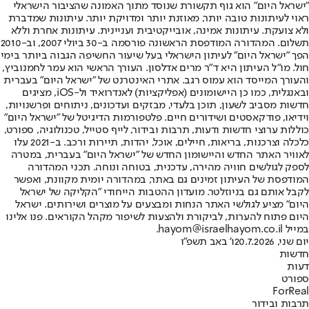
"ישראל היום" הוא גוף תקשורת שנוסד מתוך האמונה שהציבור הישראלי
ראוי לעיתונות טובה יותר, מאוזנת יותר ומדויקת יותר. עיתונות שמדברת
ולא צועקת. עיתונות אמינה, אובייקטיבית ועניינית. עיתונות אחרת וללא
תשלום. המהדורה המודפסת הראשונה פורסמה ב-30 ביולי 2007, וב-2010
הפך "ישראל היום" לעיתון הישראלי בעל שיעור החשיפה הגבוה ביותר בימי
חול. מו"ל העיתון היא ד"ר מרים אדלסון. העורך הראשי הוא עמר לחמנוביץ,
והעורך המייסד הוא עמוס רגב. אתרי האינטרנט של "ישראל היום" בעברית
ובאנגלית, כמו כן היישומונים (אפליקציות) לאנדרואיד ול-iOS, מציגים
חדשות מסביב לשעון, תוכן בלעדי, מבזקים ועדכונים, ניתוחים ופרשנויות,
וידיאו, פודקאסטים ושידורים חיים. פלטפורמות הדיגיטל של "ישראל היום"
כוללות ערוצי חדשות ודעות, תרבות ובידור, לייף סטייל, טכנולוגיה, ספורט,
כלכלה וצרכנות, בריאות, חיילים, אוכל, יהדות, תיירות ורכב. ב-2021 עלו
לאוויר האתר החדש והיישומון החדש של "ישראל היום" בעברית, במטרה
לספק לגולשים חוויה מהירה, עדכנית, בטוחה ונוחה. תכני המהדורה
המודפסת של העיתון זמינים גם באתר, במהדורה יומית מקוונת, ואפשר
לקבל אותם גם בניוזלטר. מועדון ההטבות הייחודי "הקליקה של ישראל
היום" מציע לגולשי האתר הנחות ומבצעים על מוצרים ושירותים. ישראל
היום פתוח להערות, לביקורת ולהצעות לשיפור מקהל הקוראים. פנו אלינו
במייל hayom@israelhayom.co.il.
יום שני, 20.7.2026
ו' באב תשפ"ו
חדשות
דעות
ספורט
ForReal
תרבות ובידור