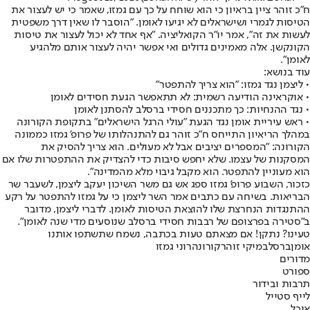
ח"כ זוהר ציין בראיון כי הוא שוחח על כך עם גמזו, שאמר כי יש לעצור את
הטיסות לגמרי ושישראלים לא יגיעו לאומן. "הוסבר לו שאין דרך משפטית
לעשות את זה", אמר יו"ר הקואליציה. "אף אחד לא יכול לעצור את טיסות
הקונקשן. אלה מאמינים גדולים ואי אפשר יהיה לעצור אותם מלהגיע
לאומן".
עוד בנושא:
• ליצמן נגד גמזו: "הוא צריך להתפטר"
• אוקראינה הודיעה רשמית: לא תתאפשר הגעת חסידים לאומן
• נגד ההנחיות: כך מתכננים חסידי ברסלב להסתנן לאומן
• ראש עיריית אומן נגד הגעת "עולי הרגל הישראלים" בתקופת הקורונה
במהלך הריאיון התייחס ח"כ זוהר גם להתנהלותו של פרופ' גמזו כממונה
הקורונה: "המספרים יציבים אבל לא מעולים. הוא צריך להסיק את
המסקנות של עצמו. שלא יחפש סיבות כדי להצדיק את ההתפטרות שלו אם
הוא מעוניין להתפטר. הוא מקבל גיבוי מלא מהמדינה".
כזכור, השבוע פרופ' גמזו ספג אש גם משר השיכון יעקב ליצמן, לשעבר שר
הבריאות. בשיחה עם כתבים אמר השר ליצמן כי על גמזו להתפטר על רקע
ההתנגדות הנחרצת שלו להוצאת הטיסות לאומן. לדברי ליצמן, מדובר
ב"סטירה בפרצופם של רבבות חסידי ברסלב שנוסעים מדי שנה לאומן".
טעינו? נתקן! אם מצאתם טעות בכתבה, נשמח שתשתפו אותנו
אומן
ברסלב
מיקי זוהר
קורונה
רוני גמזו
מדורים
ספורט
תרבות ובידור
לייף סטייל
אוכל