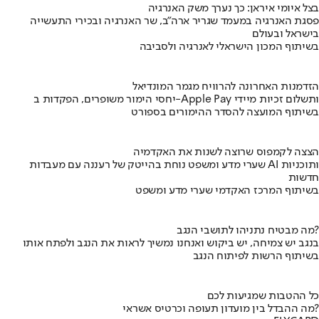
בצל איומי איראן: כך נערך משק האנרגיה
פסגת האנרגיה במעמד שגריר ארה"ב, שר האנרגיה ובכירי התעשייה
בישראל ובעולם
בשיתוף המכון הישראלי לאנרגיה ולסביבה
הזדמנות האחרונה להרוויח מגמר המונדיאל
יחסי הימור משופרים, הפקדות ב-Apple Pay ותשלום זכיות מיידי
בשיתוף המועצה להסדר ההימורים בספורט
הצצה לקמפוס שרוצה לשנות את האקדמיה
שערי מדע ומשפט נוחת בהייטק של רעננה עם מעבדות AI ותוכניות
חדשות
בשיתוף המרכז האקדמי שערי מדע ומשפט
מה מבטיח נתניהו לתושבי הנגב?
בנגב יש צמיחה, יש ביקוש ואנחנו נמשיך לראות את הנגב ולפתח אותו
בשיתוף הרשות לפיתוח הנגב
כל ההטבות שמגיעות לכם
מה ההבדל בין מועדון תעופה וכרטיס אשראי?