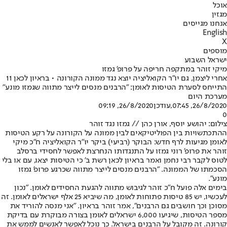
אוכל
מגזין
אנחנו מגייסים
English
X
מוספים
ישראל השבוע
מיקי זוהר במתקפה חריפה על פרופ' גמזו
אחרי ליצמן, גם יו"ר הקואליציה יוצא נגד ממונה הקורונה • בראיון לכאן 11
התייחס לסערת הטיסות לאומן: "הרבנים מנסים לייצר מתווה שגמזו מונע"
מערכת היום
26/8/2020, 07:45
,עודכן
26/8/2020, 09:19
0
צילום: יהושע יוסף, אורן כהן // גמזו נגד זוהר
ההתכתשויות בין הפוליטיקאים לבין ממונה על הקורונה על רקע הטיסות
לאומן מגיעות לרף חדש: הבוקר (רביעי) ביקר יו"ר הקואליציה ח"כ מיקי
זוהר את פרופ' רוני גמזו על התנגדותו הנחרצת לאפשר לחסידי ברסלב
לטוס לקבר רבי נחמן ואמר בראיון לכאן רשת ב' כי הטיסות יצאו, עם או בלי
הסכמתו של הממונה. "הרבנים מנסים לייצר מתווה שכרגע פרופ' גמזו
מונע".
בימים אלה פועל ח"כ זוהר לגיבוש מתווה להגעת החסידים לאומן. "נכון
לעכשיו, יש 85 טיסות פתוחות לאומן, מה שיביא 25 אלף ישראלים לאומן. זה
מסוכן וכך חושבים גם הרבנים", אמר זוהר בראיון. "אני מנסה להוריד את
מספר הטיסות, שיגיעו 6,000 ישראלים לאומן בצורה מבוקרת עם בדיקת
קורונה. זה מקובל על הרבנים בישראל. כך נוכל לאפשר לאנשים לממש את