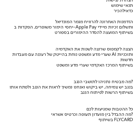
הצהרת נגישות
תנאי שימוש
כדאי
להכיר
הזדמנות האחרונה להרוויח מגמר המונדיאל
יחסי הימור משופרים, הפקדות ב-Apple Pay ותשלום זכיות מיידי
בשיתוף המועצה להסדר ההימורים בספורט
הצצה לקמפוס שרוצה לשנות את האקדמיה
שערי מדע ומשפט נוחת בהייטק של רעננה עם מעבדות AI ותוכניות
חדשות
בשיתוף המרכז האקדמי שערי מדע ומשפט
מה מבטיח נתניהו לתושבי הנגב?
בנגב יש צמיחה, יש ביקוש ואנחנו נמשיך לראות את הנגב ולפתח אותו
בשיתוף הרשות לפיתוח הנגב
כל ההטבות שמגיעות לכם
מה ההבדל בין מועדון תעופה וכרטיס אשראי?
בשיתוף FLYCARD