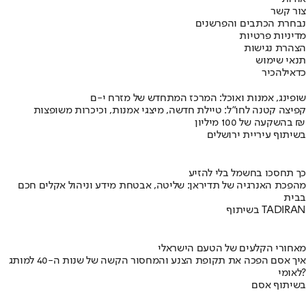
צור קשר
נבחרת הכתבים והפרשנים
מדיניות פרטיות
הצהרת נגישות
תנאי שימוש
כדאי
להכיר
שופינג, אמנות ואוכל: המרכז המתחדש של מזרח י-ם
קפיצה קטנה לחו"ל: טיילת חדשה, מיצגי אמנות, וכיכרות משופצות
בהשקעה של 100 מיליון ₪
בשיתוף עיריית ירושלים
כך תחסכו בחשמל בלי להזיע
מהפכת האנרגיה של תדיראן: שליטה, אבטחת מידע וניהול אקלים חכם
בבית
בשיתוף TADIRAN
מאחורי הקלעים של הטעם הישראלי
איך אסם הפכה את תקופת הצנע והמחסור הקשה של שנות ה-40 למותג
לאומי?
בשיתוף אסם