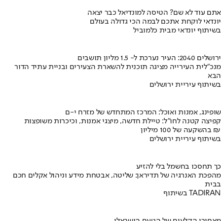
אתם עוד לא שם? הטיסה למונדיאל כבר יצאה
יונדאי לוקחת אתכם לבמה הכי גדולה בעולם
בשיתוף יונדאי מבית כלמוביל
ירושלים 2040: העיר נערכת ל- 1.5 מליון תושבים
מנכ"לית העירייה מציגה תוכנית להשארת הצעירים ובניית עתיד הדור
הבא
בשיתוף עיריית ירושלים
שופינג, אמנות ואוכל: המרכז המתחדש של מזרח י-ם
קפיצה קטנה לחו"ל: טיילת חדשה, מיצגי אמנות, וכיכרות משופצות
בהשקעה של 100 מיליון ₪
בשיתוף עיריית ירושלים
כך תחסכו בחשמל בלי להזיע
מהפכת האנרגיה של תדיראן: שליטה, אבטחת מידע וניהול אקלים חכם
בבית
בשיתוף TADIRAN