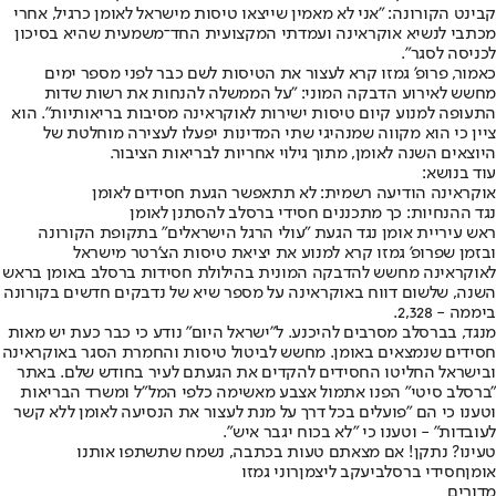
קבינט הקורונה: "אני לא מאמין שייצאו טיסות מישראל לאומן כרגיל, אחרי
מכתבי לנשיא אוקראינה ועמדתי המקצועית החד־משמעית שהיא בסיכון
לכניסה לסגר".
כאמור, פרופ' גמזו קרא לעצור את הטיסות לשם כבר לפני מספר ימים
מחשש לאירוע הדבקה המוני: "על הממשלה להנחות את רשות שדות
התעופה למנוע קיום טיסות ישירות לאוקראינה מסיבות בריאותיות". הוא
ציין כי הוא מקווה שמנהיגי שתי המדינות יפעלו לעצירה מוחלטת של
היוצאים השנה לאומן, מתוך גילוי אחריות לבריאות הציבור.
עוד בנושא:
אוקראינה הודיעה רשמית: לא תתאפשר הגעת חסידים לאומן
נגד ההנחיות: כך מתכננים חסידי ברסלב להסתנן לאומן
ראש עיריית אומן נגד הגעת "עולי הרגל הישראלים" בתקופת הקורונה
ובזמן שפרופ' גמזו קרא למנוע את יציאת טיסות הצ'רטר מישראל
לאוקראינה מחשש להדבקה המונית בהילולת חסידות ברסלב באומן בראש
השנה, שלשום דווח באוקראינה על מספר שיא של נדבקים חדשים בקורונה
ביממה - 2,328.
מנגד, בברסלב מסרבים להיכנע. ל"ישראל היום" נודע כי כבר כעת יש מאות
חסידים שנמצאים באומן. מחשש לביטול טיסות והחמרת הסגר באוקראינה
ובישראל החליטו החסידים להקדים את הגעתם לעיר בחודש שלם. באתר
"ברסלב סיטי" הפנו אתמול אצבע מאשימה כלפי המל"ל ומשרד הבריאות
וטענו כי הם "פועלים בכל דרך על מנת לעצור את הנסיעה לאומן ללא קשר
לעובדות" - וטענו כי "לא בכוח יגבר איש".
טעינו? נתקן! אם מצאתם טעות בכתבה, נשמח שתשתפו אותנו
אומן
חסידי ברסלב
יעקב ליצמן
רוני גמזו
מדורים