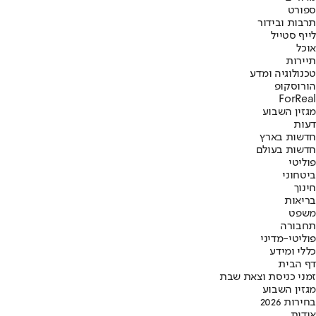
ספורט
תרבות ובידור
לייף סטייל
אוכל
תיירות
טכנולוגיה ומדע
הורוסקופ
ForReal
מגזין השבוע
דעות
חדשות בארץ
חדשות בעולם
פוליטי
ביטחוני
חינוך
בריאות
משפט
תחבורה
פוליטי-מדיני
כללי ומידע
דף הבית
זמני כניסת וצאת שבת
מגזין השבוע
בחירות 2026
אודות