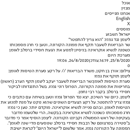
אוכל
מגזין
אנחנו מגייסים
English
X
מוספים
ישראל השבוע
ליצמן נגד גמזו: "הוא צריך להתפטר"
שר הבריאות לשעבר תקף את ממונה הקורונה, וטען כי חרג מסמכותו
כשפנה לנשיא אוקראינה בניסיון למנוע את הגעת חסידי ברסלב לאומן
מערכת היום
23/8/2020, 16:19
,עודכן
24/8/2020, 19:06
0
צילום: אורן בן חקון, משרד הבריאות // על רקע סערת הטיסות לאומן:
ליצמן תוקף את גמזו
סערת הטיסות לאומן:
שר הבריאות לשעבר יעקב ליצמן תקף הערב (ראשון)
בחריפות את ממונה הקורונה, הפרופ' רוני גמזו, בשל התנגדותו לביקור
חסידי ברסלב בקבר רבי נחמן.
ליצמן, כיום שר השיכון, יצא נגד הפרופ' גמזו וטען בשיחה עם כתבים כי
גמזו צריך להתפטר, על רקע הצעדים השונים שהוא נוקט על מנת למנוע את
הטיסות לאומן, ובהם פנייה לנשיא אוקראינה. מוקדם יותר, טען כי גמזו
חרג מסמכותו כשפנה לנשיא אוקראינה בבקשה, הרי שלטעמו מדובר
בעקיפה של ראש הממשלה וקבינט הקורונה. ליצמן הוסיף אמר כי מדובר
ב"סטירה בפרצופם של רבבות חסידי ברסלב שנוסעים מדי שנה לאומן".
הממונה על הקורונה גמזו, אמר שלשום ל"ישראל היום" לקראת ישיבת