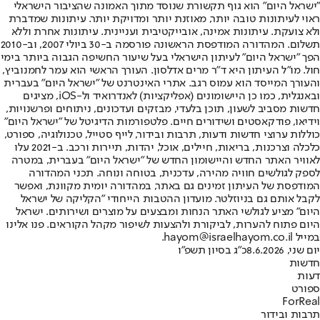
"ישראל היום" הוא גוף תקשורת שנוסד מתוך האמונה שהציבור הישראלי
ראוי לעיתונות טובה יותר, מאוזנת יותר ומדויקת יותר. עיתונות שמדברת
ולא צועקת. עיתונות אמינה, אובייקטיבית ועניינית. עיתונות אחרת וללא
תשלום. המהדורה המודפסת הראשונה פורסמה ב-30 ביולי 2007, וב-2010
הפך "ישראל היום" לעיתון הישראלי בעל שיעור החשיפה הגבוה ביותר בימי
חול. מו"ל העיתון היא ד"ר מרים אדלסון. העורך הראשי הוא עמר לחמנוביץ,
והעורך המייסד הוא עמוס רגב. אתרי האינטרנט של "ישראל היום" בעברית
ובאנגלית, כמו כן היישומונים (אפליקציות) לאנדרואיד ול-iOS, מציגים
חדשות מסביב לשעון, תוכן בלעדי, מבזקים ועדכונים, ניתוחים ופרשנויות,
וידיאו, פודקאסטים ושידורים חיים. פלטפורמות הדיגיטל של "ישראל היום"
כוללות ערוצי חדשות ודעות, תרבות ובידור, לייף סטייל, טכנולוגיה, ספורט,
כלכלה וצרכנות, בריאות, חיילים, אוכל, יהדות, תיירות ורכב. ב-2021 עלו
לאוויר האתר החדש והיישומון החדש של "ישראל היום" בעברית, במטרה
לספק לגולשים חוויה מהירה, עדכנית, בטוחה ונוחה. תכני המהדורה
המודפסת של העיתון זמינים גם באתר, במהדורה יומית מקוונת, ואפשר
לקבל אותם גם בניוזלטר. מועדון ההטבות הייחודי "הקליקה של ישראל
היום" מציע לגולשי האתר הנחות ומבצעים על מוצרים ושירותים. ישראל
היום פתוח להערות, לביקורת ולהצעות לשיפור מקהל הקוראים. פנו אלינו
במייל hayom@israelhayom.co.il.
יום שני, 8.6.2026
כ"ג בסיון תשפ"ו
חדשות
דעות
ספורט
ForReal
תרבות ובידור