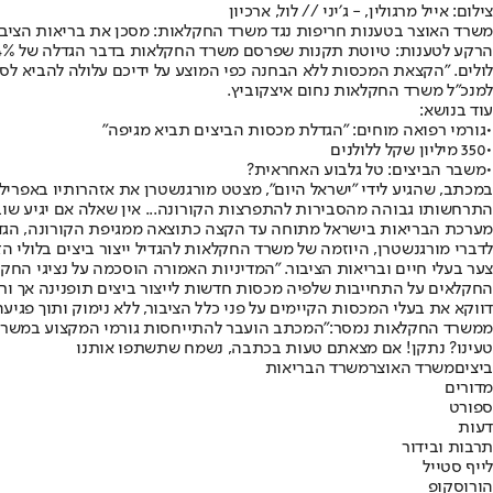
צילום: אייל מרגולין, - ג׳יני // לול, ארכיון
משרד האוצר בטענות חריפות נגד משרד החקלאות: מסכן את בריאות הציבור
לולים. "הקצאת המכסות ללא הבחנה כפי המוצע על ידיכם עלולה להביא לסיכ
למנכ"ל משרד החקלאות נחום איצקוביץ.
עוד בנושא:
•
גורמי רפואה מוחים: "הגדלת מכסות הביצים תביא מגיפה"
•
350 מיליון שקל ללולנים
•
משבר הביצים: טל גלבוע האחראית?
במכתב, שהגיע לידי "ישראל היום", מצטט מורגנשטרן את אזהרותיו באפריל ה
התרחשותו גבוהה מהסבירות להתפרצות הקורונה... אין שאלה אם יגיע שוב נ
מערכת הבריאות בישראל מתוחה עד הקצה כתוצאה ממגיפת הקורונה, הגדלת
לדברי מורגנשטרן, היוזמה של משרד החקלאות להגדיל ייצור ביצים בלולי 
החקלאים על התחייבות שלפיה מכסות חדשות לייצור ביצים תופנינה אך ור
דווקא את בעלי המכסות הקיימים על פני כלל הציבור, ללא נימוק ותוך פגיעה 
ממשרד החקלאות נמסר:
"המכתב הועבר להתייחסות גורמי המקצוע במשרד
טעינו? נתקן! אם מצאתם טעות בכתבה, נשמח שתשתפו אותנו
ביצים
משרד האוצר
משרד הבריאות
מדורים
ספורט
דעות
תרבות ובידור
לייף סטייל
הורוסקופ