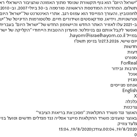
"ישראל היום" הוא גוף תקשורת שנוסד מתוך האמונה שהציבור הישראלי ראוי 
ת
ופרשנויות, וידיאו, פודקאסטים ושידורים חיים. פלטפורמות הדיגיטל של "ישרא
ב-2021 עלו לאוויר האתר החדש והיישומון החדש של "ישראל היום" בע
ואפשר לקבל אותם גם בניוזלטר. מועדון ההטבות הייחודי "הקליקה של ישרא
במייל hayom@israelhayom.co.il.
יום שישי, 27.3.2026
ט' בניסן תשפ"ו
חדשות
דעות
ספורט
ForReal
תרבות ובידור
אוכל
מגזין
אנחנו מגייסים
English
X
כלכלה
צרכנות
האוצר נגד משרד החקלאות: "מסכן את בריאות הציבור"
באוצר טוענים: משרד החקלאות מייצר אפליה נגד מגדלים חדשים ופועל בנ
גלעד צוויק
19/8/2020, 00:04
,עודכן
19/8/2020, 15:04
0