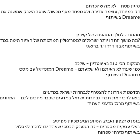
נקיון פסח - לא מה שהכרתם
דק במיוחד, עוצמה אדירה ולא מפחד מאף מכשול: שואב האבק שמשנה את
בשיתוף Dreame
מהמרכז לגולן: המהפכה של קצרין
מה מושך יותר ויותר ישראלים למטרופולין המתפתח של האזור היפה במדינה?
בשיתוף אבני דרך וי.ד ברזאני
המקום הכי טוב באיצטדיון - שלכם
המונדיאל עם מסכי Dreame - כמו שעוד לא ראיתם ולא שמעתם
בשיתוף Dreame
הזדמנות אחרונה להצטרף לנבחרות ישראל במדעים
בואו להכיר את חברי נבחרות ישראל במדעים שכבר מחכים לכם – המיונים
בשיתוף מרכז מדעני העתיד
בזמן שהצפון נאבק, הסיוע הגיע מכיוון מפתיע
בעלי עסקים מספרים - זה המענק הכספי שעוזר לנו לחזור למסלול
בשיתוף מזרחי טפחות