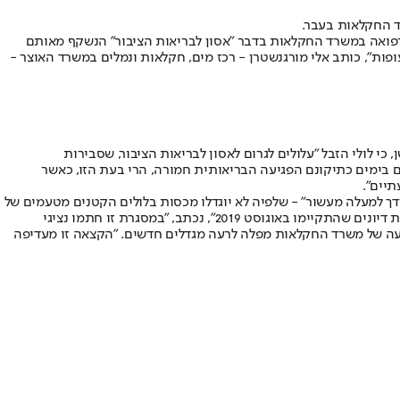
ד החקלאות בעבר.
על אף אזהרותיהם בעבר של גורמי הרפואה במשרד החקלאות בדבר "אסון לבריאות הציבור" הנשקף מאותם
פות", כותב אלי מורגנשטרן - רכז מים, חקלאות ונמלים במשרד האוצר -
י לולי הזבל "עלולים לגרום לאסון לבריאות הציבור, שסבירות
אם בימים כתיקונם הפגיעה הבריאותית חמורה, הרי בעת הזו, כאשר
יים".
דך למעלה מעשור" - שלפיה לא יוגדלו מכסות בלולים הקטנים מטעמים של
צער בעלי חיים ובריאות הציבור. "המדיניות האמורה הוסכמה על נציגי החקלאים ובאה לידי ביטוי בסיכום בין משרד החקלאות לנציגי החקלאים במסגרת דיונים שהתקיימו באוגוסט 2019", נכתב, "במסגרת זו חתמו נציגי
צעה של משרד החקלאות מפלה לרעה מגדלים חדשים. "הקצאה זו מעדיפה