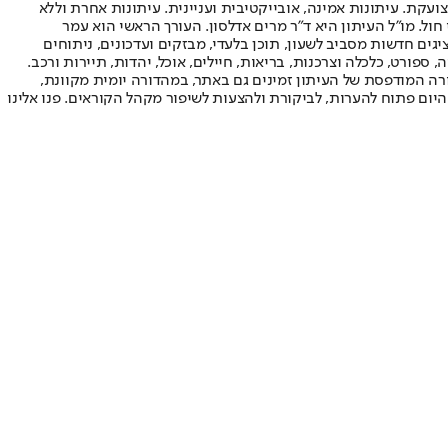
ועקת. עיתונות אמינה, אובייקטיבית ועניינית. עיתונות אחרת וללא
עור החשיפה הגבוה ביותר בימי חול. מו"ל העיתון היא ד"ר מרים אדלסון. העורך הראשי הוא עמר
 והעורך המייסד הוא עמוס רגב. אתרי האינטרנט של "ישראל היום" בעברית ובאנגלית, כמו כן היישומונים (אפליקציות) לאנדרואיד ול-iOS, מציגים חדשות מסביב לשעון, תוכן בלעדי, מבזקים ועדכונים, ניתוחים
, ספורט, כלכלה וצרכנות, בריאות, חיילים, אוכל, יהדות, תיירות ורכב.
דורה המודפסת של העיתון זמינים גם באתר, במהדורה יומית מקוונת,
היום פתוח להערות, לביקורת ולהצעות לשיפור מקהל הקוראים. פנו אלינו