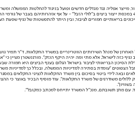
, מייצר אפליה נגד מגדלים חדשים ופועל בניגוד להחלטות הממשלה ומשר
הרקע לטענות: טיוטת תקנות שפרסם משרד החקלאות בדבר הגדלה של 4% במכסת ייצור ביצים ב"לולי הזבל" - 
ונים בריאותיים חמורים לציבור, ובין היתר להתפשטות של נגיף שפעת העו
אחרון של מנהל השירותים הווטרינריים במשרד החקלאות, ד"ר תמיר גושן, כ
גיף כזה לישראל, אלא מתי ומה יהיה היקף הנזק". מורגנשטרן מציין כי "
 הסיכון הבריאותי לציבור בישראל הגלום בענף הביצים היא חמורה שבעת
הזבל הצפופים "עומדת בסתירה למדיניות הממשלה, ובכלל כך למדיניות משר
ק ללולים משודרגים של משרד החקלאות". עוד מוסיף הבכיר באוצר כי הה
בשוויון".
. עם מתן תשובתם, מנכ"ל המשרד יתייחס למכתב כמקובל".