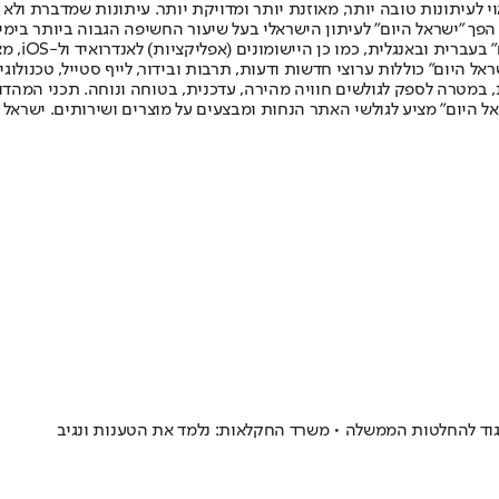
לעיתונות טובה יותר, מאוזנת יותר ומדויקת יותר. עיתונות שמדברת ולא צ
שלום. המהדורה המודפסת הראשונה פורסמה ב-30 ביולי 2007, וב-2010 הפך "ישראל היום" לעיתון הישראלי בעל שי
לחמנוביץ,
ל היום" כוללות ערוצי חדשות ודעות, תרבות ובידור, לייף סטייל, טכנולוגיה
ברית, במטרה לספק לגולשים חוויה מהירה, עדכנית, בטוחה ונוחה. תכני המה
ל היום" מציע לגולשי האתר הנחות ומבצעים על מוצרים ושירותים. ישראל 
יגוד להחלטות הממשלה • משרד החקלאות: נלמד את הטענות ונגיב