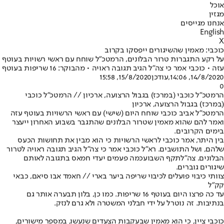
אוכל
מגזין
אנחנו מגייסים
English
X
כוכבי: מאמין שהשיגורים ייפסקו בקרוב
על רקע התגברות טרור הבלונים, הרמטכ"ל שוחח עם ראשי רשויות בעוטף
עזה • כוכבי אמר כי צה"ל הגיב תגובה ראויה • מהבוקר: 16 שריפות בעוטף
14/8/2020, 14:06
,עודכן
15/8/2020, 15:58
0
הרמטכ"ל כוכבי (במרכז) בגבול הרצועה, ארכיון // הרמטכ"ל כוכבי
(במרכז) בגבול הרצועה, ארכיון
הרמטכ"ל אביב כוכבי שוחח היום (שישי) עם ראשי הרשויות בעוטף עזה
ואמר להם שהוא מאמין שטרור הבלונים שהתגבר בשבוע האחרון ייעצר
בימים הקרובים.
בין היתר, אמר כוכבי לראשי הרשויות כי הוא מבין את תחושות הכעס
שלהם, ושל התושבים. רא"ל כוכבי אמר כי צה"ל הגיב תגובה ראויה לטרור
הבלונים. צה"ל
תקף השבוע
כמה פעמים יעדי חמאס בתגובה לאותם
שיגורים גוברים.
צוותי כיבוי פועלים לכיבוי שריפה ביער בארי // חאמד אבו סיאם, כבאי
קק״ל
עד כה פרצו היום בעוטף 16 שריפות. כמו כן, בלון תבערה אותר גם
בנתיבות. זה נוטרל על ידי חבלני המשטרה ולא גרם לנזק.
כוכבי ציין, כי הוא מאמין שבעקבות הצעדים שנעשו, במספר מישורים,