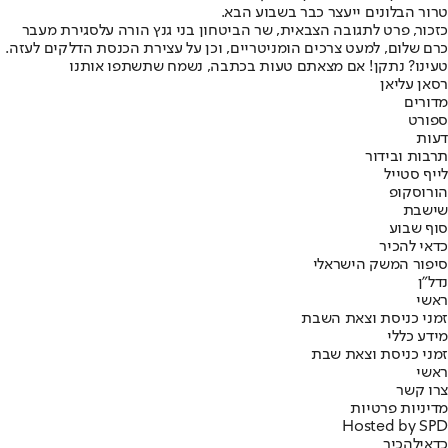
טרור הבלונים ייעצר כבר בשבוע הבא.
כזכור, פרט לתגובה הצבאית, שר הביטחון בני גנץ הורה על
סגירת מעבר
כרם שלום
, למעט צרכים הומניטריים, וכן על עצירת הכנסת הדלקים לעזה.
טעינו? נתקן! אם מצאתם טעות בכתבה, נשמח שתשתפו אותנו
רסאן עליאן
מדורים
ספורט
דעות
תרבות ובידור
לייף סטייל
הורוסקופ
שישבת
סוף שבוע
כדאי להכיר
סיפור המשק הישראלי
נדל"ן
ראשי
זמני כניסת וצאת השבת
מידע כללי
זמני כניסת וצאת שבת
ראשי
צרו קשר
מדיניות פרטיות
Hosted by SPD
כדאי
להכיר