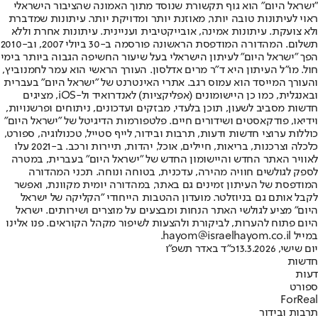
"ישראל היום" הוא גוף תקשורת שנוסד מתוך האמונה שהציבור הישראלי
ראוי לעיתונות טובה יותר, מאוזנת יותר ומדויקת יותר. עיתונות שמדברת
ולא צועקת. עיתונות אמינה, אובייקטיבית ועניינית. עיתונות אחרת וללא
תשלום. המהדורה המודפסת הראשונה פורסמה ב-30 ביולי 2007, וב-2010
הפך "ישראל היום" לעיתון הישראלי בעל שיעור החשיפה הגבוה ביותר בימי
חול. מו"ל העיתון היא ד"ר מרים אדלסון. העורך הראשי הוא עמר לחמנוביץ,
והעורך המייסד הוא עמוס רגב. אתרי האינטרנט של "ישראל היום" בעברית
ובאנגלית, כמו כן היישומונים (אפליקציות) לאנדרואיד ול-iOS, מציגים
חדשות מסביב לשעון, תוכן בלעדי, מבזקים ועדכונים, ניתוחים ופרשנויות,
וידיאו, פודקאסטים ושידורים חיים. פלטפורמות הדיגיטל של "ישראל היום"
כוללות ערוצי חדשות ודעות, תרבות ובידור, לייף סטייל, טכנולוגיה, ספורט,
כלכלה וצרכנות, בריאות, חיילים, אוכל, יהדות, תיירות ורכב. ב-2021 עלו
לאוויר האתר החדש והיישומון החדש של "ישראל היום" בעברית, במטרה
לספק לגולשים חוויה מהירה, עדכנית, בטוחה ונוחה. תכני המהדורה
המודפסת של העיתון זמינים גם באתר, במהדורה יומית מקוונת, ואפשר
לקבל אותם גם בניוזלטר. מועדון ההטבות הייחודי "הקליקה של ישראל
היום" מציע לגולשי האתר הנחות ומבצעים על מוצרים ושירותים. ישראל
היום פתוח להערות, לביקורת ולהצעות לשיפור מקהל הקוראים. פנו אלינו
במייל hayom@israelhayom.co.il.
יום שישי, 13.3.2026
כ"ד באדר תשפ"ו
חדשות
דעות
ספורט
ForReal
תרבות ובידור